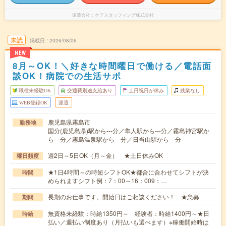
派遣会社
ケアスタッフィング株式会社
未読
掲載日
2026/08/06
NEW
8月～OK！＼好きな時間曜日で働ける／電話面
談OK！病院での生活サポ
職種未経験OK
交通費別途支給あり
土日祝日が休み
残業なし
WEB登録OK
派遣
鹿児島県霧島市
勤務地
国分(鹿児島県)駅から---分／隼人駅から---分／霧島神宮駅か
ら---分／霧島温泉駅から---分／日当山駅から---分
週2日～5日OK（月～金） ★土日休みOK
曜日頻度
★1日4時間～の時短シフトOK★都合に合わせてシフトが決
時間
められますシフト例：7：00～16：009：…
長期のお仕事です。開始日はご相談ください！ ★急募
期間
無資格未経験：時給1350円～ 経験者：時給1400円～★日
時給
払い／週払い制度あり（月払いも選べます）※稼働開始時は