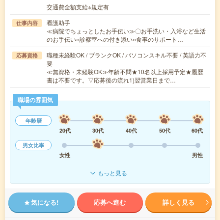
交通費全額支給※規定有
看護助手
仕事内容
≪病院でちょっとしたお手伝い≫〇お手洗い・入浴など生活
のお手伝い○診察室への付き添い○食事のサポート…
職種未経験OK / ブランクOK / パソコンスキル不要 / 英語力不
応募資格
要
≪無資格・未経験OK≫年齢不問★10名以上採用予定★履歴
書は不要です。▽応募後の流れ1)翌営業日まで…
職場の雰囲気
年齢層
20代
30代
40代
50代
60代
男女比率
女性
男性
もっと見る
気になる!
応募へ進む
詳しく見る