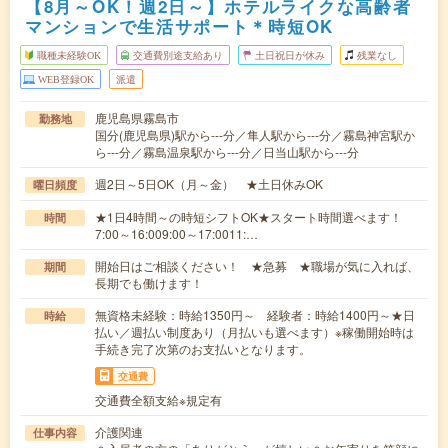
【8月～OK！週2日～】ホテルライクな高齢者
マンションで生活サポート＊時短OK
職種未経験OK
交通費別途支給あり
土日祝日が休み
残業なし
WEB登録OK
派遣
鹿児島県霧島市
勤務地
国分(鹿児島県)駅から---分／隼人駅から---分／霧島神宮駅か
ら---分／霧島温泉駅から---分／日当山駅から---分
週2日～5日OK（月～金） ★土日休みOK
曜日頻度
★1日4時間～の時短シフトOK★スタート時間選べます！
時間
7:00～16:009:00～17:0011:…
開始日はご相談ください！ ★急募 ★職場が気に入れば、
期間
長期でも働けます！
無資格未経験：時給1350円～ 経験者：時給1400円～★日
時給
払い／週払い制度あり（月払いも選べます）※稼働開始時は
手続き完了次第のお支払いとなります。
交通費
交通費全額支給※規定有
介護関連
仕事内容