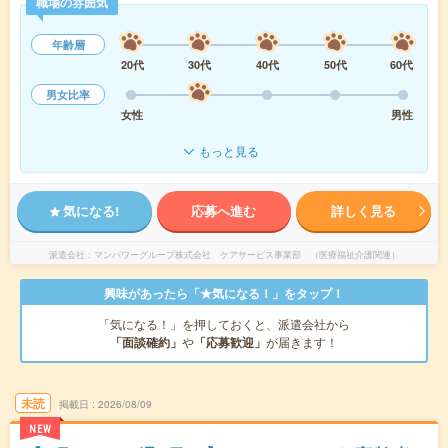
職場の雰囲気
年齢層
20代
30代
40代
50代
60代
男女比率
女性
男性
もっと見る
気になる!
応募へ進む
詳しく見る
派遣会社
マンパワーグループ株式会社 ケアサービス事業部 （医療福祉介護関連）
興味があったら「★気になる！」をタップ！
「気になる！」を押しておくと、派遣会社から
「面談確約」
や
「応募歓迎」
が届きます！
未読
掲載日
2026/08/09
NEW