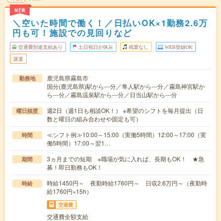
NEW
＼空いた時間で働く！／日払いOK×1勤務2.6万
円も可！施設での見回りなど
交通費別途支給あり
土日祝日が休み
残業なし
WEB登録OK
派遣
鹿児島県霧島市
勤務地
国分(鹿児島県)駅から---分／隼人駅から---分／霧島神宮駅か
ら---分／霧島温泉駅から---分／日当山駅から---分
週2日（週1日も相談OK！） ※希望のシフトを毎月提出（日
曜日頻度
数と曜日の組み合わせや固定も可）
≪シフト例≫10:00～15:00（実働5時間）12:00～17:00（実
時間
働5時間）17:00～翌1…
3ヵ月までの短期 ※職場が気に入れば、長期もOK！ ★急
期間
募！即日勤務もOK！
時給1450円～ 夜勤時給1760円～ 日収2.6万円～（夜勤時
時給
給1760円×15h）
交通費
交通費全額支給