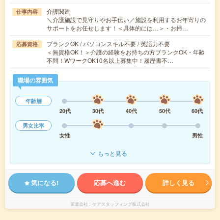
介護関連
仕事内容
＼介護施設で見守りやお手伝い／施設を利用するお年寄りの
サポートをお任せします！＜具体的には…＞・お掃…
ブランクOK / パソコンスキル不要 / 英語力不要
応募資格
＜無資格OK！＞介護の経験をお持ちの方ブランクOK・年齢
不問！WワークOK10名以上募集中！履歴書不…
職場の雰囲気
年齢層
20代
30代
40代
50代
60代
男女比率
女性
男性
もっと見る
気になる!
応募へ進む
詳しく見る
派遣会社
ケアスタッフィング株式会社