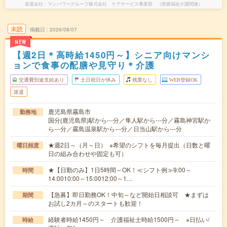
派遣会社
マンパワーグループ株式会社 ケアサービス事業部 （医療福祉介護関連）
未読
掲載日
2026/08/07
NEW
【週2日＊高時給1450円～】シニア向けマンシ
ョンで食事の配膳や見守り＊介護
交通費別途支給あり
土日祝日が休み
残業なし
WEB登録OK
派遣
鹿児島県霧島市
勤務地
国分(鹿児島県)駅から---分／隼人駅から---分／霧島神宮駅か
ら---分／霧島温泉駅から---分／日当山駅から---分
★週2日～（月～日） ※希望のシフトを毎月提出（日数と曜
曜日頻度
日の組み合わせや固定も可）
★【日勤のみ】1日5時間～OK！≪シフト例≫9:00～
時間
14:0010:00～15:0012:00～1…
【急募】即日勤務OK！中旬～など開始日相談可 ★まずは
期間
お試し2カ月～のスタートも歓迎！
経験者時給1450円～ 介護福祉士時給1500円～ ※日払い/
時給