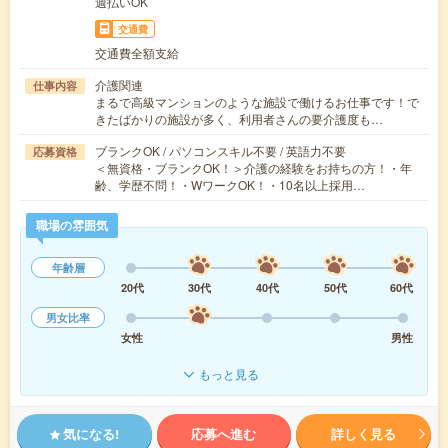
週払いOK
交通費
交通費全額支給
介護関連
仕事内容
まるで高級マンションのような施設で働けるお仕事です！で
きたばかりの施設が多く、利用者さんの要介護度も…
ブランクOK / パソコンスキル不要 / 英語力不要
応募資格
＜無資格・ブランクOK！＞介護の経験をお持ちの方！・年
齢、学歴不問！・WワークOK！・10名以上採用…
職場の雰囲気
年齢層
20代
30代
40代
50代
60代
男女比率
女性
男性
もっと見る
気になる!
応募へ進む
詳しく見る