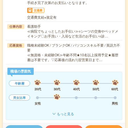
手続き完了次第のお支払いとなります。
交通費
交通費支給※規定有
看護助手
仕事内容
≪病院でちょっとしたお手伝い≫○シーツの交換やベッドメ
イキング〇お手洗い・入浴など生活のお手伝い○診…
職種未経験OK / ブランクOK / パソコンスキル不要 / 英語力不
応募資格
要
≪無資格・未経験OK≫年齢不問★10名以上採用予定★履歴
書は不要です。▽応募後の流れ1)翌営業日まで…
職場の雰囲気
年齢層
20代
30代
40代
50代
60代
男女比率
女性
男性
もっと見る