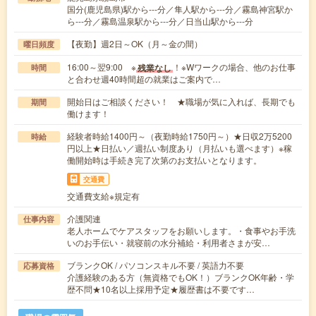
国分(鹿児島県)駅から---分／隼人駅から---分／霧島神宮駅か
ら---分／霧島温泉駅から---分／日当山駅から---分
【夜勤】週2日～OK（月～金の間）
曜日頻度
16:00～翌9:00 ※
！※Wワークの場合、他のお仕事
残業なし
時間
と合わせ週40時間超の就業はご案内で…
開始日はご相談ください！ ★職場が気に入れば、長期でも
期間
働けます！
経験者時給1400円～（夜勤時給1750円～）★日収2万5200
時給
円以上★日払い／週払い制度あり（月払いも選べます）※稼
働開始時は手続き完了次第のお支払いとなります。
交通費
交通費支給※規定有
介護関連
仕事内容
老人ホームでケアスタッフをお願いします。・食事やお手洗
いのお手伝い・就寝前の水分補給・利用者さまが安…
ブランクOK / パソコンスキル不要 / 英語力不要
応募資格
介護経験のある方（無資格でもOK！）ブランクOK年齢・学
歴不問★10名以上採用予定★履歴書は不要です…