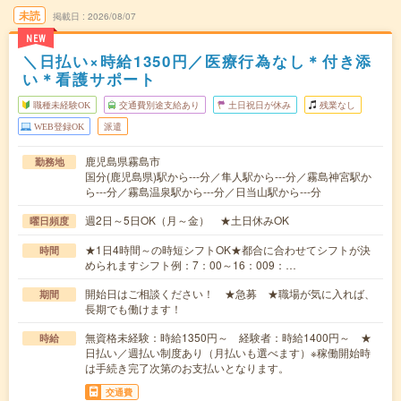
未読
掲載日
2026/08/07
NEW
＼日払い×時給1350円／医療行為なし＊付き添
い＊看護サポート
職種未経験OK
交通費別途支給あり
土日祝日が休み
残業なし
WEB登録OK
派遣
鹿児島県霧島市
勤務地
国分(鹿児島県)駅から---分／隼人駅から---分／霧島神宮駅か
ら---分／霧島温泉駅から---分／日当山駅から---分
週2日～5日OK（月～金） ★土日休みOK
曜日頻度
★1日4時間～の時短シフトOK★都合に合わせてシフトが決
時間
められますシフト例：7：00～16：009：…
開始日はご相談ください！ ★急募 ★職場が気に入れば、
期間
長期でも働けます！
無資格未経験：時給1350円～ 経験者：時給1400円～ ★
時給
日払い／週払い制度あり（月払いも選べます）※稼働開始時
は手続き完了次第のお支払いとなります。
交通費