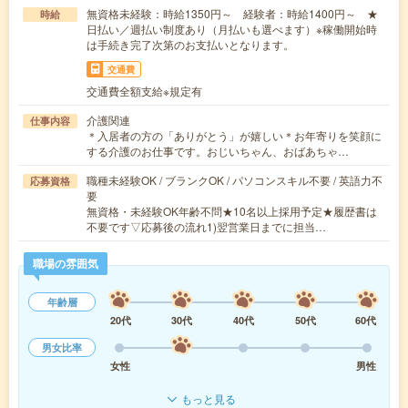
無資格未経験：時給1350円～ 経験者：時給1400円～ ★
時給
日払い／週払い制度あり（月払いも選べます）※稼働開始時
は手続き完了次第のお支払いとなります。
交通費
交通費全額支給※規定有
介護関連
仕事内容
＊入居者の方の「ありがとう」が嬉しい＊お年寄りを笑顔に
する介護のお仕事です。おじいちゃん、おばあちゃ…
職種未経験OK / ブランクOK / パソコンスキル不要 / 英語力不
応募資格
要
無資格・未経験OK年齢不問★10名以上採用予定★履歴書は
不要です▽応募後の流れ1)翌営業日までに担当…
職場の雰囲気
年齢層
20代
30代
40代
50代
60代
男女比率
女性
男性
もっと見る