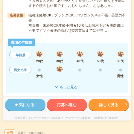
＊入居者の方の「ありがとう」が嬉しい＊お年寄りを笑顔に
する介護のお仕事です。おじいちゃん、おばあちゃ…
職種未経験OK / ブランクOK / パソコンスキル不要 / 英語力不
応募資格
要
無資格・未経験OK年齢不問★10名以上採用予定★履歴書は
不要です▽応募後の流れ1)翌営業日までに担当…
職場の雰囲気
年齢層
20代
30代
40代
50代
60代
男女比率
女性
男性
もっと見る
気になる!
応募へ進む
詳しく見る
派遣会社
マンパワーグループ株式会社 ケアサービス事業部 （医療福祉介護関連）
未読
掲載日
2026/08/09