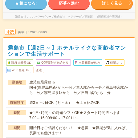
気になる!
応募へ進む
詳しく見る
派遣会社
マンパワーグループ株式会社 ケアサービス事業部 （医療福祉介護関連）
未読
掲載日
2026/08/03
霧島市【週2日～】ホテルライクな高齢者マン
ションで生活サポート
職種未経験OK
交通費別途支給あり
土日祝日が休み
残業なし
WEB登録OK
派遣
鹿児島県霧島市
勤務地
国分(鹿児島県)駅から---分／隼人駅から---分／霧島神宮駅か
ら---分／霧島温泉駅から---分／日当山駅から---分
週2日～5日OK（月～金） ★土日休みOK
曜日頻度
★1日4時間～の時短シフトOK★スタート時間選べます！
時間
7:00～16:009:00～17:0011:…
開始日はご相談ください！ ★急募 ★職場が気に入れば、
期間
長期でも働けます！