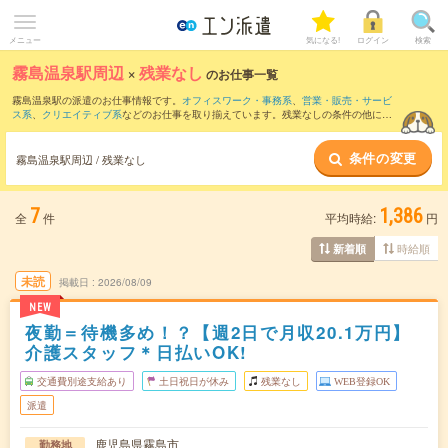
メニュー
気になる!
ログイン
検索
霧島温泉駅周辺
×
残業なし
のお仕事一覧
霧島温泉駅の派遣のお仕事情報です。
オフィスワーク・事務系
、
営業・販売・サービ
ス系
、
クリエイティブ系
などのお仕事を取り揃えています。残業なしの条件の他に、
交通費別途支給あり
、
職種未経験OK
、
友だちと一緒の応募OK
などのこだわり条件も
取り揃えています。
条件の変更
霧島温泉駅周辺 / 残業なし
7
1,386
全
件
平均時給:
円
時給順
新着順
未読
掲載日
2026/08/09
NEW
夜勤＝待機多め！？【週2日で月収20.1万円】
介護スタッフ＊日払いOK!
交通費別途支給あり
土日祝日が休み
残業なし
WEB登録OK
派遣
鹿児島県霧島市
勤務地