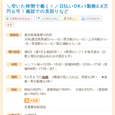
＼空いた時間で働く！／日払いOK×1勤務2.6万
円も可！施設での見回りなど
交通費別途支給あり
土日祝日が休み
残業なし
WEB登録OK
派遣
鹿児島県薩摩川内市
勤務地
川内(鹿児島県)駅から---分／西方駅から---分／上川内駅から--
-分／草道駅から---分／隈之城駅から---分
週2日（週1日も相談OK！） ※希望のシフトを毎月提出（日
曜日頻度
数と曜日の組み合わせや固定も可）
≪シフト例≫10:00～15:00（実働5時間）12:00～17:00（実
時間
働5時間）17:00～翌1…
3ヵ月までの
※職場が気に入れば、長期もOK！ ★急
短期
期間
募！即日勤務もOK！
時給1450円～ 夜勤時給1760円～ 日収2.6万円～（夜勤時
時給
給1760円×15h）
交通費
交通費全額支給
介護関連