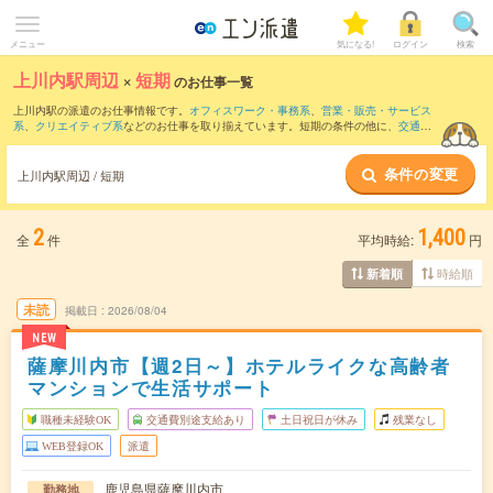
メニュー
気になる!
ログイン
検索
上川内駅周辺
×
短期
のお仕事一覧
上川内駅の派遣のお仕事情報です。
オフィスワーク・事務系
、
営業・販売・サービス
系
、
クリエイティブ系
などのお仕事を取り揃えています。短期の条件の他に、
交通費
別途支給あり
、
職種未経験OK
、
友だちと一緒の応募OK
などでもお探し頂けます。
条件の変更
上川内駅周辺 / 短期
2
1,400
全
件
平均時給:
円
時給順
新着順
未読
掲載日
2026/08/04
NEW
薩摩川内市【週2日～】ホテルライクな高齢者
マンションで生活サポート
職種未経験OK
交通費別途支給あり
土日祝日が休み
残業なし
WEB登録OK
派遣
鹿児島県薩摩川内市
勤務地