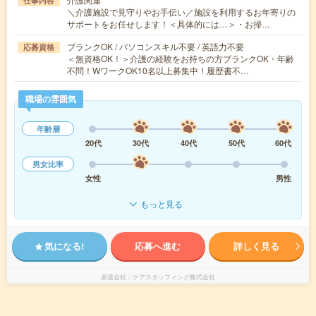
仕事内容
＼介護施設で見守りやお手伝い／施設を利用するお年寄りの
サポートをお任せします！＜具体的には…＞・お掃…
ブランクOK / パソコンスキル不要 / 英語力不要
応募資格
＜無資格OK！＞介護の経験をお持ちの方ブランクOK・年齢
不問！WワークOK10名以上募集中！履歴書不…
職場の雰囲気
年齢層
20代
30代
40代
50代
60代
男女比率
女性
男性
もっと見る
気になる!
応募へ進む
詳しく見る
派遣会社
ケアスタッフィング株式会社