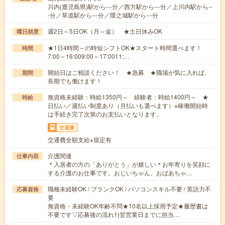
川内(鹿児島県)駅から---分／西方駅から---分／上川内駅から--
-分／草道駅から---分／隈之城駅から---分
週2日～5日OK（月～金） ★土日休みOK
曜日頻度
★1日4時間～の時短シフトOK★スタート時間選べます！
時間
7:00～16:009:00～17:0011:…
開始日はご相談ください！ ★急募 ★職場が気に入れば、
期間
長期でも働けます！
無資格未経験：時給1350円～ 経験者：時給1400円～ ★
時給
日払い／週払い制度あり（月払いも選べます）※稼働開始時
は手続き完了次第のお支払いとなります。
交通費
交通費全額支給※規定有
介護関連
仕事内容
＊入居者の方の「ありがとう」が嬉しい＊お年寄りを笑顔に
する介護のお仕事です。おじいちゃん、おばあちゃ…
職種未経験OK / ブランクOK / パソコンスキル不要 / 英語力不
応募資格
要
無資格・未経験OK年齢不問★10名以上採用予定★履歴書は
不要です▽応募後の流れ1)翌営業日までに担当…