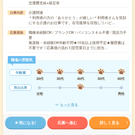
交通費支給※規定有
介護関連
仕事内容
＊利用者の方の「ありがとう」が嬉しい＊利用者さんを笑顔
にする介護のお仕事です。在宅復帰を目指しリハビ…
職種未経験OK / ブランクOK / パソコンスキル不要 / 英語力不
応募資格
要
無資格・未経験OK年齢不問★10名以上採用予定★履歴書は
不要です▽応募後の流れ1)翌営業日までに担当…
職場の雰囲気
年齢層
20代
30代
40代
50代
60代
男女比率
女性
男性
もっと見る
気になる!
応募へ進む
詳しく見る