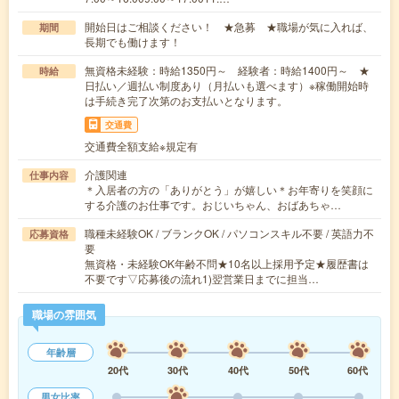
開始日はご相談ください！ ★急募 ★職場が気に入れば、
期間
長期でも働けます！
無資格未経験：時給1350円～ 経験者：時給1400円～ ★
時給
日払い／週払い制度あり（月払いも選べます）※稼働開始時
は手続き完了次第のお支払いとなります。
交通費
交通費全額支給※規定有
介護関連
仕事内容
＊入居者の方の「ありがとう」が嬉しい＊お年寄りを笑顔に
する介護のお仕事です。おじいちゃん、おばあちゃ…
職種未経験OK / ブランクOK / パソコンスキル不要 / 英語力不
応募資格
要
無資格・未経験OK年齢不問★10名以上採用予定★履歴書は
不要です▽応募後の流れ1)翌営業日までに担当…
職場の雰囲気
年齢層
20代
30代
40代
50代
60代
男女比率