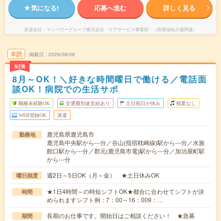
気になる!
応募へ進む
詳しく見る
派遣会社
マンパワーグループ株式会社 ケアサービス事業部 （医療福祉介護関連）
未読
掲載日
2026/08/06
NEW
8月～OK！＼好きな時間曜日で働ける／電話面
談OK！病院での生活サポ
職種未経験OK
交通費別途支給あり
土日祝日が休み
残業なし
WEB登録OK
派遣
鹿児島県鹿児島市
勤務地
鹿児島中央駅から---分／谷山(指宿枕崎線)駅から---分／水族
館口駅から---分／郡元(鹿児島市電)駅から---分／加治屋町駅
から---分
週2日～5日OK（月～金） ★土日休みOK
曜日頻度
★1日4時間～の時短シフトOK★都合に合わせてシフトが決
時間
められますシフト例：7：00～16：009：…
長期のお仕事です。開始日はご相談ください！ ★急募
期間