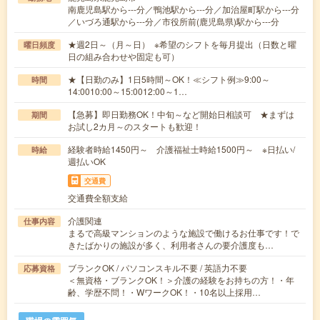
南鹿児島駅から---分／鴨池駅から---分／加治屋町駅から---分
／いづろ通駅から---分／市役所前(鹿児島県)駅から---分
★週2日～（月～日） ※希望のシフトを毎月提出（日数と曜
曜日頻度
日の組み合わせや固定も可）
★【日勤のみ】1日5時間～OK！≪シフト例≫9:00～
時間
14:0010:00～15:0012:00～1…
【急募】即日勤務OK！中旬～など開始日相談可 ★まずは
期間
お試し2カ月～のスタートも歓迎！
経験者時給1450円～ 介護福祉士時給1500円～ ※日払い/
時給
週払いOK
交通費
交通費全額支給
介護関連
仕事内容
まるで高級マンションのような施設で働けるお仕事です！で
きたばかりの施設が多く、利用者さんの要介護度も…
ブランクOK / パソコンスキル不要 / 英語力不要
応募資格
＜無資格・ブランクOK！＞介護の経験をお持ちの方！・年
齢、学歴不問！・WワークOK！・10名以上採用…