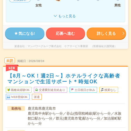
女性
男性
もっと見る
気になる!
応募へ進む
詳しく見る
派遣会社
マンパワーグループ株式会社 ケアサービス事業部 （医療福祉介護関連）
未読
掲載日
2026/08/04
NEW
【8月～OK！週2日～】ホテルライクな高齢者
マンションで生活サポート＊時短OK
職種未経験OK
交通費別途支給あり
土日祝日が休み
残業なし
WEB登録OK
派遣
鹿児島県鹿児島市
勤務地
鹿児島中央駅から---分／谷山(指宿枕崎線)駅から---分／水族
館口駅から---分／郡元(鹿児島市電)駅から---分／加治屋町駅
から---分