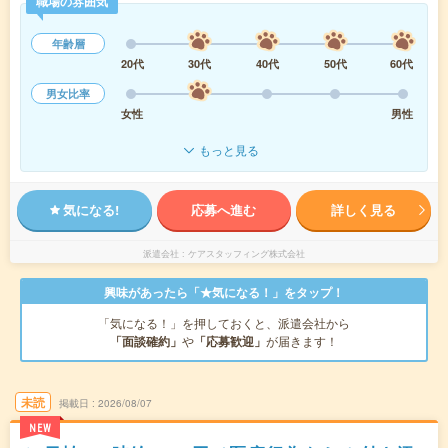
職場の雰囲気
年齢層
20代
30代
40代
50代
60代
男女比率
女性
男性
もっと見る
気になる!
応募へ進む
詳しく見る
派遣会社
ケアスタッフィング株式会社
興味があったら「★気になる！」をタップ！
「気になる！」を押しておくと、派遣会社から
「面談確約」
や
「応募歓迎」
が届きます！
未読
掲載日
2026/08/07
NEW