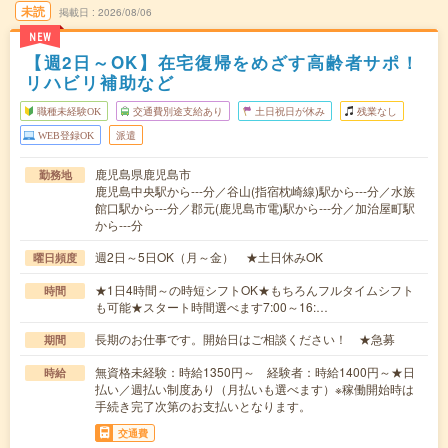
未読
掲載日
2026/08/06
NEW
【週2日～OK】在宅復帰をめざす高齢者サポ！
リハビリ補助など
職種未経験OK
交通費別途支給あり
土日祝日が休み
残業なし
WEB登録OK
派遣
鹿児島県鹿児島市
勤務地
鹿児島中央駅から---分／谷山(指宿枕崎線)駅から---分／水族
館口駅から---分／郡元(鹿児島市電)駅から---分／加治屋町駅
から---分
週2日～5日OK（月～金） ★土日休みOK
曜日頻度
★1日4時間～の時短シフトOK★もちろんフルタイムシフト
時間
も可能★スタート時間選べます7:00～16:…
長期のお仕事です。開始日はご相談ください！ ★急募
期間
無資格未経験：時給1350円～ 経験者：時給1400円～★日
時給
払い／週払い制度あり（月払いも選べます）※稼働開始時は
手続き完了次第のお支払いとなります。
交通費