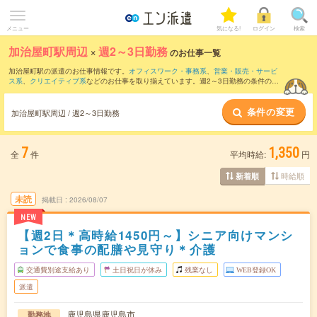
メニュー
気になる!
ログイン
検索
加治屋町駅周辺
×
週2～3日勤務
のお仕事一覧
加治屋町駅の派遣のお仕事情報です。
オフィスワーク・事務系
、
営業・販売・サービ
ス系
、
クリエイティブ系
などのお仕事を取り揃えています。週2～3日勤務の条件の他
に、
交通費別途支給あり
、
職種未経験OK
、
友だちと一緒の応募OK
などのこだわり条
件も取り揃えています。
条件の変更
加治屋町駅周辺 / 週2～3日勤務
7
1,350
全
件
平均時給:
円
時給順
新着順
未読
掲載日
2026/08/07
NEW
【週2日＊高時給1450円～】シニア向けマンシ
ョンで食事の配膳や見守り＊介護
交通費別途支給あり
土日祝日が休み
残業なし
WEB登録OK
派遣
鹿児島県鹿児島市
勤務地