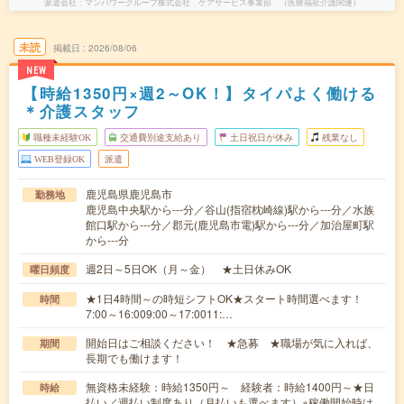
派遣会社
マンパワーグループ株式会社 ケアサービス事業部 （医療福祉介護関連）
未読
掲載日
2026/08/06
NEW
【時給1350円×週2～OK！】タイパよく働ける
＊介護スタッフ
職種未経験OK
交通費別途支給あり
土日祝日が休み
残業なし
WEB登録OK
派遣
鹿児島県鹿児島市
勤務地
鹿児島中央駅から---分／谷山(指宿枕崎線)駅から---分／水族
館口駅から---分／郡元(鹿児島市電)駅から---分／加治屋町駅
から---分
週2日～5日OK（月～金） ★土日休みOK
曜日頻度
★1日4時間～の時短シフトOK★スタート時間選べます！
時間
7:00～16:009:00～17:0011:…
開始日はご相談ください！ ★急募 ★職場が気に入れば、
期間
長期でも働けます！
無資格未経験：時給1350円～ 経験者：時給1400円～★日
時給
払い／週払い制度あり（月払いも選べます）※稼働開始時は