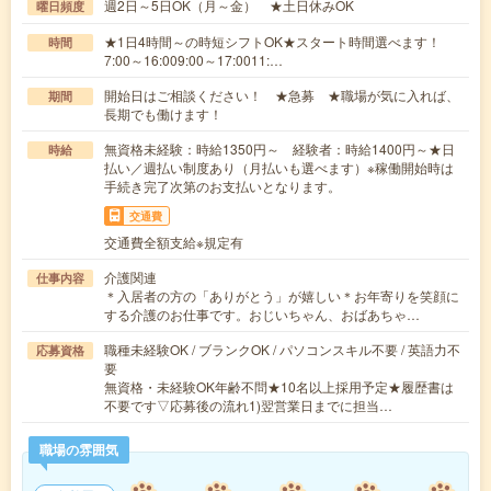
週2日～5日OK（月～金） ★土日休みOK
曜日頻度
★1日4時間～の時短シフトOK★スタート時間選べます！
時間
7:00～16:009:00～17:0011:…
開始日はご相談ください！ ★急募 ★職場が気に入れば、
期間
長期でも働けます！
無資格未経験：時給1350円～ 経験者：時給1400円～★日
時給
払い／週払い制度あり（月払いも選べます）※稼働開始時は
手続き完了次第のお支払いとなります。
交通費
交通費全額支給※規定有
介護関連
仕事内容
＊入居者の方の「ありがとう」が嬉しい＊お年寄りを笑顔に
する介護のお仕事です。おじいちゃん、おばあちゃ…
職種未経験OK / ブランクOK / パソコンスキル不要 / 英語力不
応募資格
要
無資格・未経験OK年齢不問★10名以上採用予定★履歴書は
不要です▽応募後の流れ1)翌営業日までに担当…
職場の雰囲気