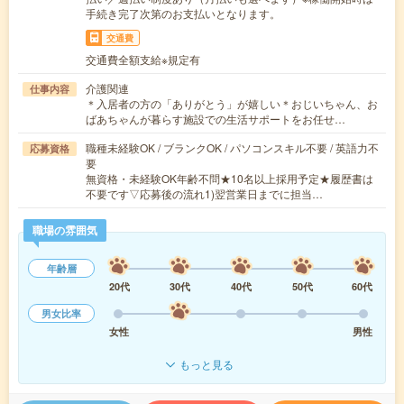
手続き完了次第のお支払いとなります。
交通費
交通費全額支給※規定有
介護関連
仕事内容
＊入居者の方の「ありがとう」が嬉しい＊おじいちゃん、お
ばあちゃんが暮らす施設での生活サポートをお任せ…
職種未経験OK / ブランクOK / パソコンスキル不要 / 英語力不
応募資格
要
無資格・未経験OK年齢不問★10名以上採用予定★履歴書は
不要です▽応募後の流れ1)翌営業日までに担当…
職場の雰囲気
年齢層
20代
30代
40代
50代
60代
男女比率
女性
男性
もっと見る