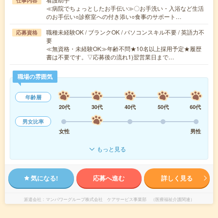
仕事内容
≪病院でちょっとしたお手伝い≫〇お手洗い・入浴など生活
のお手伝い○診察室への付き添い○食事のサポート…
職種未経験OK / ブランクOK / パソコンスキル不要 / 英語力不
応募資格
要
≪無資格・未経験OK≫年齢不問★10名以上採用予定★履歴
書は不要です。▽応募後の流れ1)翌営業日まで…
職場の雰囲気
年齢層
20代
30代
40代
50代
60代
男女比率
女性
男性
もっと見る
気になる!
応募へ進む
詳しく見る
派遣会社
マンパワーグループ株式会社 ケアサービス事業部 （医療福祉介護関連）