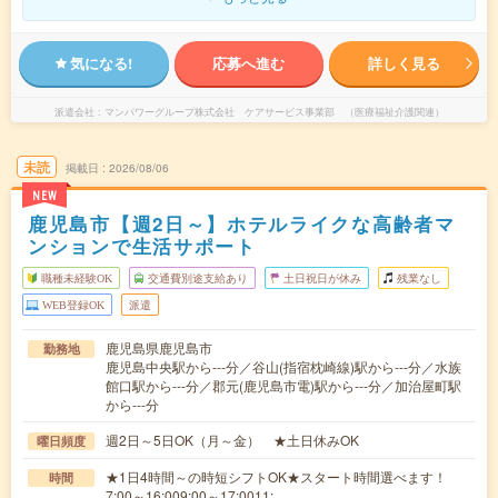
気になる!
応募へ進む
詳しく見る
派遣会社
マンパワーグループ株式会社 ケアサービス事業部 （医療福祉介護関連）
未読
掲載日
2026/08/06
NEW
鹿児島市【週2日～】ホテルライクな高齢者マ
ンションで生活サポート
職種未経験OK
交通費別途支給あり
土日祝日が休み
残業なし
WEB登録OK
派遣
鹿児島県鹿児島市
勤務地
鹿児島中央駅から---分／谷山(指宿枕崎線)駅から---分／水族
館口駅から---分／郡元(鹿児島市電)駅から---分／加治屋町駅
から---分
週2日～5日OK（月～金） ★土日休みOK
曜日頻度
★1日4時間～の時短シフトOK★スタート時間選べます！
時間
7:00～16:009:00～17:0011:…