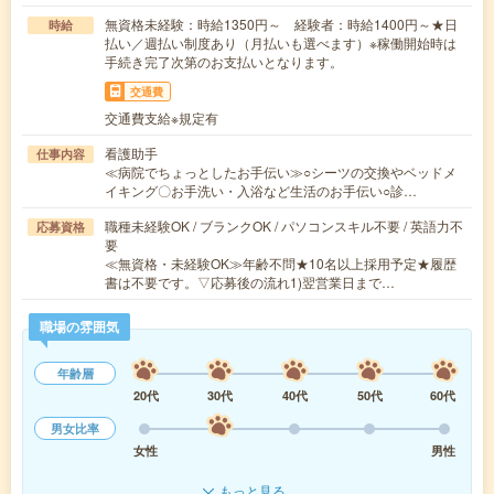
無資格未経験：時給1350円～ 経験者：時給1400円～★日
時給
払い／週払い制度あり（月払いも選べます）※稼働開始時は
手続き完了次第のお支払いとなります。
交通費
交通費支給※規定有
看護助手
仕事内容
≪病院でちょっとしたお手伝い≫○シーツの交換やベッドメ
イキング〇お手洗い・入浴など生活のお手伝い○診…
職種未経験OK / ブランクOK / パソコンスキル不要 / 英語力不
応募資格
要
≪無資格・未経験OK≫年齢不問★10名以上採用予定★履歴
書は不要です。▽応募後の流れ1)翌営業日まで…
職場の雰囲気
年齢層
20代
30代
40代
50代
60代
男女比率
女性
男性
もっと見る