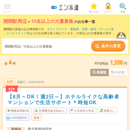
メニュー
気になる!
ログイン
検索
開聞駅周辺
×
10名以上の大量募集
のお仕事一覧
開聞駅の派遣のお仕事情報です。
オフィスワーク・事務系
、
営業・販売・サービス系
、
クリエイティブ系
などのお仕事を取り揃えています。10名以上の大量募集の条件の
他に、
交通費別途支給あり
、
職種未経験OK
、
友だちと一緒の応募OK
などのこだわり
条件も取り揃えています。
条件の変更
開聞駅周辺 / 10名以上の大量募集
4
1,338
全
件
平均時給:
円
時給順
新着順
未読
掲載日
2026/08/06
NEW
【8月～OK！週2日～】ホテルライクな高齢者
マンションで生活サポート＊時短OK
職種未経験OK
交通費別途支給あり
土日祝日が休み
残業なし
WEB登録OK
派遣
鹿児島県指宿市
勤務地