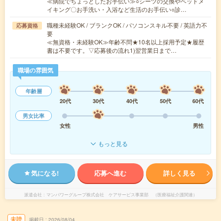
≪病院でちょっとしたお手伝い≫○シーツの交換やベッドメ
イキング〇お手洗い・入浴など生活のお手伝い○診…
職種未経験OK / ブランクOK / パソコンスキル不要 / 英語力不
応募資格
要
≪無資格・未経験OK≫年齢不問★10名以上採用予定★履歴
書は不要です。▽応募後の流れ1)翌営業日まで…
職場の雰囲気
年齢層
20代
30代
40代
50代
60代
男女比率
女性
男性
もっと見る
気になる!
応募へ進む
詳しく見る
派遣会社
マンパワーグループ株式会社 ケアサービス事業部 （医療福祉介護関連）
未読
掲載日
2026/08/04