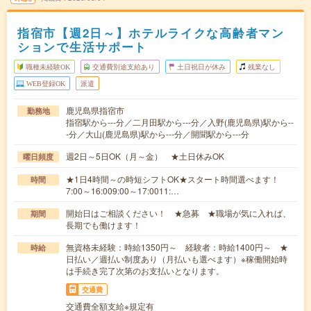
指宿市【週2日～】ホテルライクな高齢者マン
ションで生活サポート
職種未経験OK
交通費別途支給あり
土日祝日が休み
残業なし
WEB登録OK
派遣
鹿児島県指宿市
勤務地
指宿駅から---分／二月田駅から---分／入野(鹿児島県)駅から--
-分／大山(鹿児島県)駅から---分／開聞駅から---分
週2日～5日OK（月～金） ★土日休みOK
曜日頻度
★1日4時間～の時短シフトOK★スタート時間選べます！
時間
7:00～16:009:00～17:0011:…
開始日はご相談ください！ ★急募 ★職場が気に入れば、
期間
長期でも働けます！
無資格未経験：時給1350円～ 経験者：時給1400円～ ★
時給
日払い／週払い制度あり（月払いも選べます）※稼働開始時
は手続き完了次第のお支払いとなります。
交通費
交通費全額支給※規定有