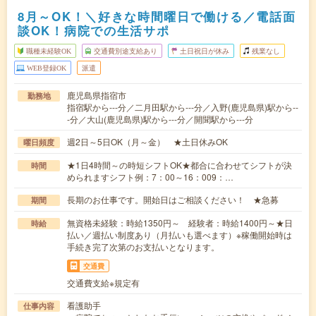
8月～OK！＼好きな時間曜日で働ける／電話面
談OK！病院での生活サポ
職種未経験OK
交通費別途支給あり
土日祝日が休み
残業なし
WEB登録OK
派遣
鹿児島県指宿市
勤務地
指宿駅から---分／二月田駅から---分／入野(鹿児島県)駅から--
-分／大山(鹿児島県)駅から---分／開聞駅から---分
週2日～5日OK（月～金） ★土日休みOK
曜日頻度
★1日4時間～の時短シフトOK★都合に合わせてシフトが決
時間
められますシフト例：7：00～16：009：…
長期のお仕事です。開始日はご相談ください！ ★急募
期間
無資格未経験：時給1350円～ 経験者：時給1400円～★日
時給
払い／週払い制度あり（月払いも選べます）※稼働開始時は
手続き完了次第のお支払いとなります。
交通費
交通費支給※規定有
看護助手
仕事内容