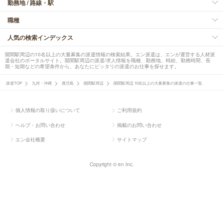
勤務地 / 路線・駅
職種
人気の検索インデックス
開聞駅周辺の10名以上の大量募集の派遣情報の検索結果。エン派遣は、エンが運営する人材派
遣会社のポータルサイト。開聞駅周辺の派遣/求人情報を職種、勤務地、時給、勤務時間、長
期・短期などの希望条件から、あなたにピッタリの派遣のお仕事を探せます。
派遣TOP
九州・沖縄
鹿児島
開聞駅周辺
開聞駅周辺 10名以上の大量募集の派遣の仕事一覧
個人情報の取り扱いについて
ご利用規約
ヘルプ・お問い合わせ
掲載のお問い合わせ
エン会社概要
サイトマップ
Copyright © en Inc.