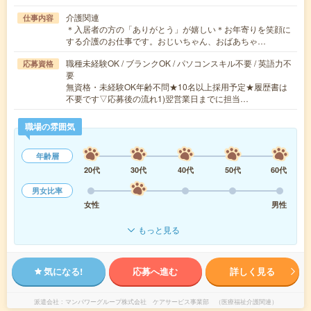
介護関連
仕事内容
＊入居者の方の「ありがとう」が嬉しい＊お年寄りを笑顔に
する介護のお仕事です。おじいちゃん、おばあちゃ…
職種未経験OK / ブランクOK / パソコンスキル不要 / 英語力不
応募資格
要
無資格・未経験OK年齢不問★10名以上採用予定★履歴書は
不要です▽応募後の流れ1)翌営業日までに担当…
職場の雰囲気
年齢層
20代
30代
40代
50代
60代
男女比率
女性
男性
もっと見る
気になる!
応募へ進む
詳しく見る
派遣会社
マンパワーグループ株式会社 ケアサービス事業部 （医療福祉介護関連）