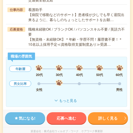
看護助手
仕事内容
【病院で移動などのサポート】患者様が少しでも早く退院出
来るように、暮らしのちょっとしたサポートをお願…
職種未経験OK / ブランクOK / パソコンスキル不要 / 英語力不
応募資格
要
【無資格・未経験OK】＊年齢・学歴不問！履歴書不要！＊
10名以上採用予定≪資格取得支援制度あり≫受講…
職場の雰囲気
年齢層
20代
30代
40代
50代
60代
男女比率
女性
男性
もっと見る
気になる!
応募へ進む
詳しく見る
派遣会社
株式会社ウィルオブ・ワーク ケアワーク事業部