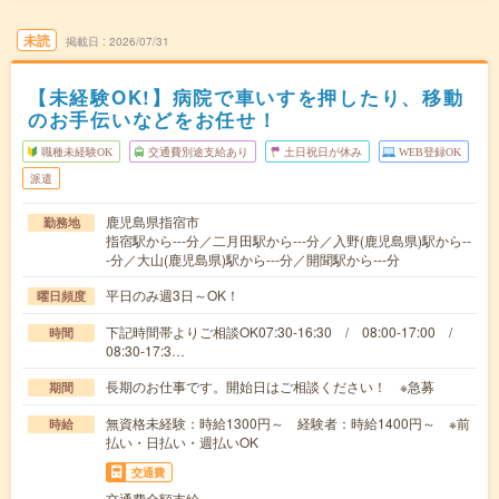
未読
掲載日
2026/07/31
【未経験OK!】病院で車いすを押したり、移動
のお手伝いなどをお任せ！
職種未経験OK
交通費別途支給あり
土日祝日が休み
WEB登録OK
派遣
鹿児島県指宿市
勤務地
指宿駅から---分／二月田駅から---分／入野(鹿児島県)駅から--
-分／大山(鹿児島県)駅から---分／開聞駅から---分
平日のみ週3日～OK！
曜日頻度
下記時間帯よりご相談OK07:30-16:30 / 08:00-17:00 /
時間
08:30-17:3…
長期のお仕事です。開始日はご相談ください！ ※急募
期間
無資格未経験：時給1300円～ 経験者：時給1400円～ ※前
時給
払い・日払い・週払いOK
交通費
交通費全額支給