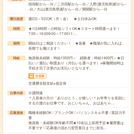
指宿駅から---分／二月田駅から---分／入野(鹿児島県)駅から--
-分／大山(鹿児島県)駅から---分／開聞駅から---分
週2日～5日OK（月～金） ★土日休みOK
曜日頻度
★1日4時間～の時短シフトOK★スタート時間選べます！
時間
7:00～16:009:00～17:0011:…
開始日はご相談ください！ ★急募 ★職場が気に入れば、
期間
長期でも働けます！
無資格未経験：時給1350円～ 経験者：時給1400円～★日
時給
払い／週払い制度あり（月払いも選べます）※稼働開始時は
手続き完了次第のお支払いとなります。
交通費
交通費全額支給※規定有
介護関連
仕事内容
＊入居者の方の「ありがとう」が嬉しい＊お年寄りを笑顔に
する介護のお仕事です。おじいちゃん、おばあちゃ…
職種未経験OK / ブランクOK / パソコンスキル不要 / 英語力不
応募資格
要
無資格・未経験OK年齢不問★10名以上採用予定★履歴書は
不要です▽応募後の流れ1)翌営業日までに担当…