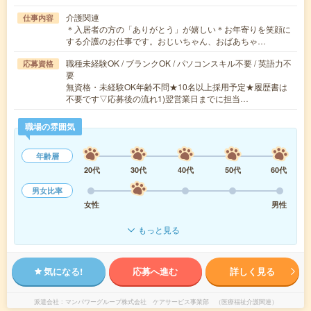
介護関連
仕事内容
＊入居者の方の「ありがとう」が嬉しい＊お年寄りを笑顔に
する介護のお仕事です。おじいちゃん、おばあちゃ…
職種未経験OK / ブランクOK / パソコンスキル不要 / 英語力不
応募資格
要
無資格・未経験OK年齢不問★10名以上採用予定★履歴書は
不要です▽応募後の流れ1)翌営業日までに担当…
職場の雰囲気
年齢層
20代
30代
40代
50代
60代
男女比率
女性
男性
もっと見る
気になる!
応募へ進む
詳しく見る
派遣会社
マンパワーグループ株式会社 ケアサービス事業部 （医療福祉介護関連）