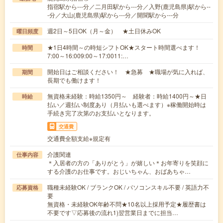
指宿駅から---分／二月田駅から---分／入野(鹿児島県)駅から--
-分／大山(鹿児島県)駅から---分／開聞駅から---分
週2日～5日OK（月～金） ★土日休みOK
曜日頻度
★1日4時間～の時短シフトOK★スタート時間選べます！
時間
7:00～16:009:00～17:0011:…
開始日はご相談ください！ ★急募 ★職場が気に入れば、
期間
長期でも働けます！
無資格未経験：時給1350円～ 経験者：時給1400円～★日
時給
払い／週払い制度あり（月払いも選べます）※稼働開始時は
手続き完了次第のお支払いとなります。
交通費
交通費全額支給※規定有
介護関連
仕事内容
＊入居者の方の「ありがとう」が嬉しい＊お年寄りを笑顔に
する介護のお仕事です。おじいちゃん、おばあちゃ…
職種未経験OK / ブランクOK / パソコンスキル不要 / 英語力不
応募資格
要
無資格・未経験OK年齢不問★10名以上採用予定★履歴書は
不要です▽応募後の流れ1)翌営業日までに担当…