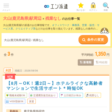
メニュー
気になる!
ログイン
検索
大山(鹿児島県)駅周辺
×
残業なし
のお仕事一覧
大山(鹿児島県)駅の派遣のお仕事情報です。
オフィスワーク・事務系
、
営業・販売・サ
ービス系
、
クリエイティブ系
などのお仕事を取り揃えています。残業なしの条件の他
に、
交通費別途支給あり
、
職種未経験OK
、
友だちと一緒の応募OK
などのこだわり条
件も取り揃えています。
条件の変更
大山(鹿児島県)駅周辺 / 残業なし
3
1,350
全
件
平均時給:
円
時給順
新着順
未読
掲載日
2026/08/06
NEW
【8月～OK！週2日～】ホテルライクな高齢者
マンションで生活サポート＊時短OK
職種未経験OK
交通費別途支給あり
土日祝日が休み
残業なし
WEB登録OK
派遣
鹿児島県指宿市
勤務地