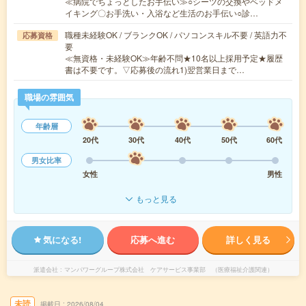
≪病院でちょっとしたお手伝い≫○シーツの交換やベッドメ
イキング〇お手洗い・入浴など生活のお手伝い○診…
職種未経験OK / ブランクOK / パソコンスキル不要 / 英語力不
応募資格
要
≪無資格・未経験OK≫年齢不問★10名以上採用予定★履歴
書は不要です。▽応募後の流れ1)翌営業日まで…
職場の雰囲気
年齢層
20代
30代
40代
50代
60代
男女比率
女性
男性
もっと見る
気になる!
応募へ進む
詳しく見る
派遣会社
マンパワーグループ株式会社 ケアサービス事業部 （医療福祉介護関連）
未読
掲載日
2026/08/04