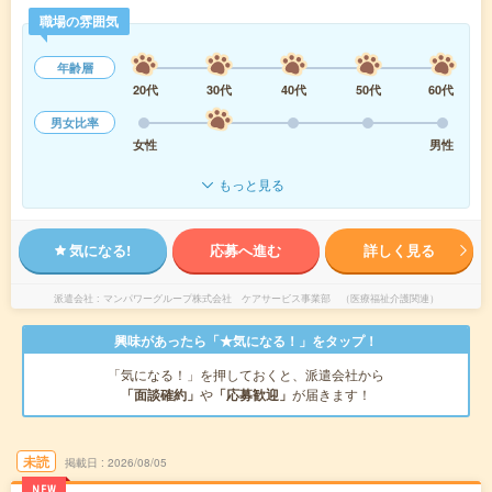
職場の雰囲気
年齢層
20代
30代
40代
50代
60代
男女比率
女性
男性
もっと見る
気になる!
応募へ進む
詳しく見る
派遣会社
マンパワーグループ株式会社 ケアサービス事業部 （医療福祉介護関連）
興味があったら「★気になる！」をタップ！
「気になる！」を押しておくと、派遣会社から
「面談確約」
や
「応募歓迎」
が届きます！
未読
掲載日
2026/08/05
NEW