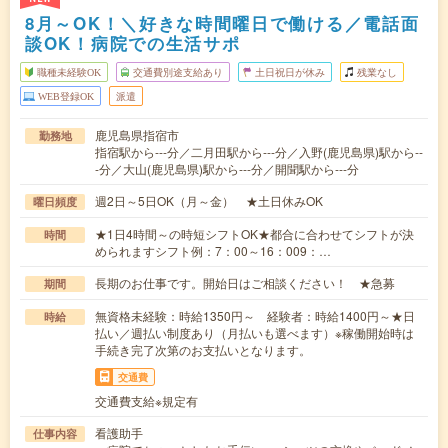
8月～OK！＼好きな時間曜日で働ける／電話面
談OK！病院での生活サポ
職種未経験OK
交通費別途支給あり
土日祝日が休み
残業なし
WEB登録OK
派遣
鹿児島県指宿市
勤務地
指宿駅から---分／二月田駅から---分／入野(鹿児島県)駅から--
-分／大山(鹿児島県)駅から---分／開聞駅から---分
週2日～5日OK（月～金） ★土日休みOK
曜日頻度
★1日4時間～の時短シフトOK★都合に合わせてシフトが決
時間
められますシフト例：7：00～16：009：…
長期のお仕事です。開始日はご相談ください！ ★急募
期間
無資格未経験：時給1350円～ 経験者：時給1400円～★日
時給
払い／週払い制度あり（月払いも選べます）※稼働開始時は
手続き完了次第のお支払いとなります。
交通費
交通費支給※規定有
看護助手
仕事内容