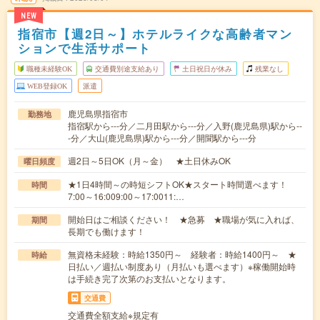
NEW
指宿市【週2日～】ホテルライクな高齢者マン
ションで生活サポート
職種未経験OK
交通費別途支給あり
土日祝日が休み
残業なし
WEB登録OK
派遣
鹿児島県指宿市
勤務地
指宿駅から---分／二月田駅から---分／入野(鹿児島県)駅から--
-分／大山(鹿児島県)駅から---分／開聞駅から---分
週2日～5日OK（月～金） ★土日休みOK
曜日頻度
★1日4時間～の時短シフトOK★スタート時間選べます！
時間
7:00～16:009:00～17:0011:…
開始日はご相談ください！ ★急募 ★職場が気に入れば、
期間
長期でも働けます！
無資格未経験：時給1350円～ 経験者：時給1400円～ ★
時給
日払い／週払い制度あり（月払いも選べます）※稼働開始時
は手続き完了次第のお支払いとなります。
交通費
交通費全額支給※規定有