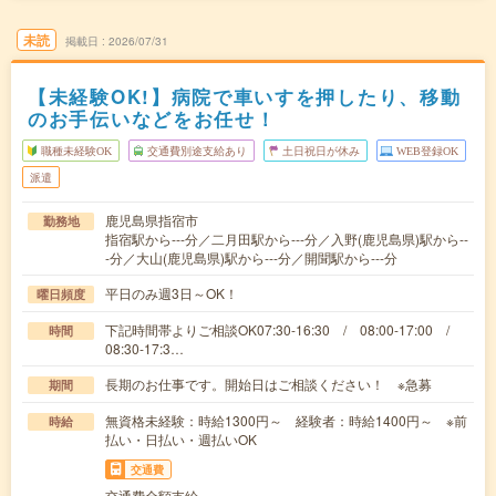
未読
掲載日
2026/07/31
【未経験OK!】病院で車いすを押したり、移動
のお手伝いなどをお任せ！
職種未経験OK
交通費別途支給あり
土日祝日が休み
WEB登録OK
派遣
鹿児島県指宿市
勤務地
指宿駅から---分／二月田駅から---分／入野(鹿児島県)駅から--
-分／大山(鹿児島県)駅から---分／開聞駅から---分
平日のみ週3日～OK！
曜日頻度
下記時間帯よりご相談OK07:30-16:30 / 08:00-17:00 /
時間
08:30-17:3…
長期のお仕事です。開始日はご相談ください！ ※急募
期間
無資格未経験：時給1300円～ 経験者：時給1400円～ ※前
時給
払い・日払い・週払いOK
交通費
交通費全額支給