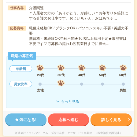
介護関連
仕事内容
＊入居者の方の「ありがとう」が嬉しい＊お年寄りを笑顔に
する介護のお仕事です。おじいちゃん、おばあちゃ…
職種未経験OK / ブランクOK / パソコンスキル不要 / 英語力不
応募資格
要
無資格・未経験OK年齢不問★10名以上採用予定★履歴書は
不要です▽応募後の流れ1)翌営業日までに担当…
職場の雰囲気
年齢層
20代
30代
40代
50代
60代
男女比率
女性
男性
もっと見る
気になる!
応募へ進む
詳しく見る
派遣会社
マンパワーグループ株式会社 ケアサービス事業部 （医療福祉介護関連）