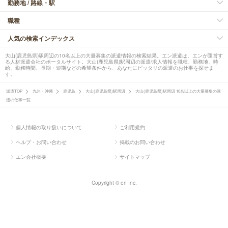
勤務地 / 路線・駅
職種
人気の検索インデックス
大山(鹿児島県)駅周辺の10名以上の大量募集の派遣情報の検索結果。エン派遣は、エンが運営す
る人材派遣会社のポータルサイト。大山(鹿児島県)駅周辺の派遣/求人情報を職種、勤務地、時
給、勤務時間、長期・短期などの希望条件から、あなたにピッタリの派遣のお仕事を探せま
す。
派遣TOP
九州・沖縄
鹿児島
大山(鹿児島県)駅周辺
大山(鹿児島県)駅周辺 10名以上の大量募集の派
遣の仕事一覧
個人情報の取り扱いについて
ご利用規約
ヘルプ・お問い合わせ
掲載のお問い合わせ
エン会社概要
サイトマップ
Copyright © en Inc.