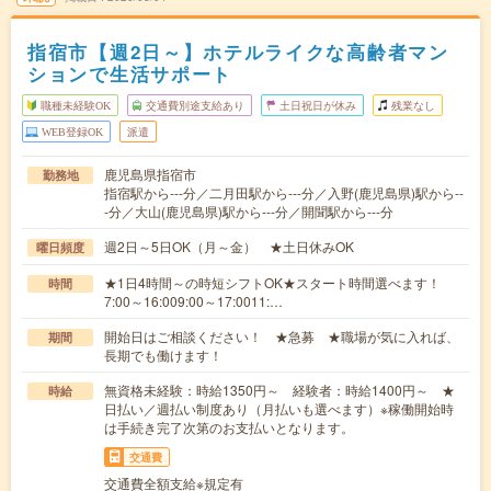
指宿市【週2日～】ホテルライクな高齢者マン
ションで生活サポート
職種未経験OK
交通費別途支給あり
土日祝日が休み
残業なし
WEB登録OK
派遣
鹿児島県指宿市
勤務地
指宿駅から---分／二月田駅から---分／入野(鹿児島県)駅から--
-分／大山(鹿児島県)駅から---分／開聞駅から---分
週2日～5日OK（月～金） ★土日休みOK
曜日頻度
★1日4時間～の時短シフトOK★スタート時間選べます！
時間
7:00～16:009:00～17:0011:…
開始日はご相談ください！ ★急募 ★職場が気に入れば、
期間
長期でも働けます！
無資格未経験：時給1350円～ 経験者：時給1400円～ ★
時給
日払い／週払い制度あり（月払いも選べます）※稼働開始時
は手続き完了次第のお支払いとなります。
交通費
交通費全額支給※規定有