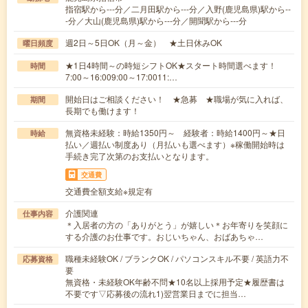
指宿駅から---分／二月田駅から---分／入野(鹿児島県)駅から--
-分／大山(鹿児島県)駅から---分／開聞駅から---分
週2日～5日OK（月～金） ★土日休みOK
曜日頻度
★1日4時間～の時短シフトOK★スタート時間選べます！
時間
7:00～16:009:00～17:0011:…
開始日はご相談ください！ ★急募 ★職場が気に入れば、
期間
長期でも働けます！
無資格未経験：時給1350円～ 経験者：時給1400円～★日
時給
払い／週払い制度あり（月払いも選べます）※稼働開始時は
手続き完了次第のお支払いとなります。
交通費
交通費全額支給※規定有
介護関連
仕事内容
＊入居者の方の「ありがとう」が嬉しい＊お年寄りを笑顔に
する介護のお仕事です。おじいちゃん、おばあちゃ…
職種未経験OK / ブランクOK / パソコンスキル不要 / 英語力不
応募資格
要
無資格・未経験OK年齢不問★10名以上採用予定★履歴書は
不要です▽応募後の流れ1)翌営業日までに担当…