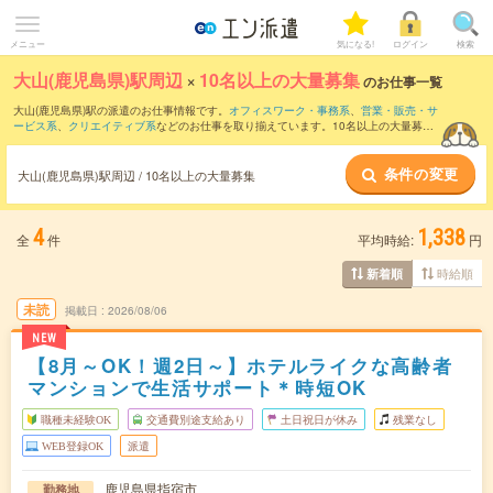
メニュー
気になる!
ログイン
検索
大山(鹿児島県)駅周辺
×
10名以上の大量募集
のお仕事一覧
大山(鹿児島県)駅の派遣のお仕事情報です。
オフィスワーク・事務系
、
営業・販売・サ
ービス系
、
クリエイティブ系
などのお仕事を取り揃えています。10名以上の大量募集
の条件の他に、
交通費別途支給あり
、
職種未経験OK
、
友だちと一緒の応募OK
などの
こだわり条件も取り揃えています。
条件の変更
大山(鹿児島県)駅周辺 / 10名以上の大量募集
4
1,338
全
件
平均時給:
円
時給順
新着順
未読
掲載日
2026/08/06
NEW
【8月～OK！週2日～】ホテルライクな高齢者
マンションで生活サポート＊時短OK
職種未経験OK
交通費別途支給あり
土日祝日が休み
残業なし
WEB登録OK
派遣
鹿児島県指宿市
勤務地