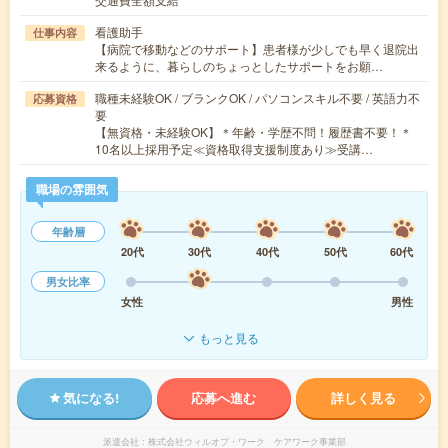
看護助手
仕事内容
【病院で移動などのサポート】患者様が少しでも早く退院出
来るように、暮らしのちょっとしたサポートをお願…
職種未経験OK / ブランクOK / パソコンスキル不要 / 英語力不
応募資格
要
【無資格・未経験OK】＊年齢・学歴不問！履歴書不要！＊
10名以上採用予定≪資格取得支援制度あり≫受講…
職場の雰囲気
年齢層
20代
30代
40代
50代
60代
男女比率
女性
男性
もっと見る
気になる!
応募へ進む
詳しく見る
派遣会社
株式会社ウィルオブ・ワーク ケアワーク事業部