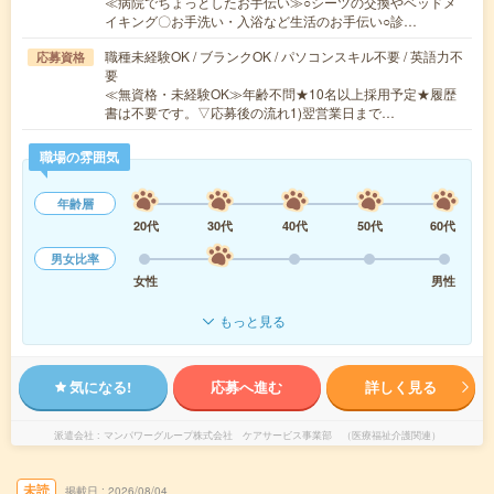
≪病院でちょっとしたお手伝い≫○シーツの交換やベッドメ
イキング〇お手洗い・入浴など生活のお手伝い○診…
職種未経験OK / ブランクOK / パソコンスキル不要 / 英語力不
応募資格
要
≪無資格・未経験OK≫年齢不問★10名以上採用予定★履歴
書は不要です。▽応募後の流れ1)翌営業日まで…
職場の雰囲気
年齢層
20代
30代
40代
50代
60代
男女比率
女性
男性
もっと見る
気になる!
応募へ進む
詳しく見る
派遣会社
マンパワーグループ株式会社 ケアサービス事業部 （医療福祉介護関連）
未読
掲載日
2026/08/04