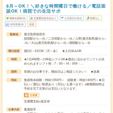
8月～OK！＼好きな時間曜日で働ける／電話面
談OK！病院での生活サポ
職種未経験OK
交通費別途支給あり
土日祝日が休み
残業なし
WEB登録OK
派遣
鹿児島県指宿市
勤務地
指宿駅から---分／二月田駅から---分／入野(鹿児島県)駅から--
-分／大山(鹿児島県)駅から---分／開聞駅から---分
週2日～5日OK（月～金） ★土日休みOK
曜日頻度
★1日4時間～の時短シフトOK★都合に合わせてシフトが決
時間
められますシフト例：7：00～16：009：…
長期のお仕事です。開始日はご相談ください！ ★急募
期間
無資格未経験：時給1350円～ 経験者：時給1400円～★日
時給
払い／週払い制度あり（月払いも選べます）※稼働開始時は
手続き完了次第のお支払いとなります。
交通費
交通費支給※規定有
看護助手
仕事内容