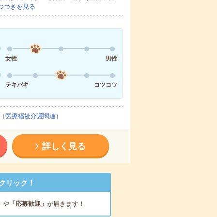
つづきを見る
女性
男性
テキパキ
コツコツ
（医療福祉介護関連）
詳しく見る
クリック！
」
や
「応募歓迎」
が届きます！