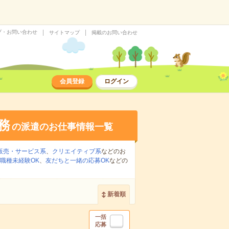
プ・お問い合わせ
サイトマップ
掲載のお問い合わせ
会員登録
ログイン
務
の派遣のお仕事情報一覧
販売・サービス系
、
クリエイティブ系
などのお
職種未経験OK
、
友だちと一緒の応募OK
などの
新着順
一括
応募