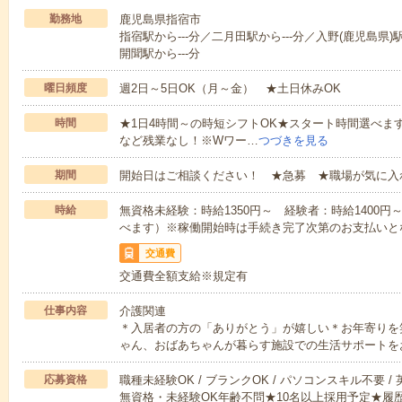
勤務地
鹿児島県指宿市
指宿駅から---分／二月田駅から---分／入野(鹿児島県)駅
開聞駅から---分
曜日頻度
週2日～5日OK（月～金） ★土日休みOK
時間
★1日4時間～の時短シフトOK★スタート時間選べます！7:00～1
など残業なし！※Wワー…
つづきを見る
期間
開始日はご相談ください！ ★急募 ★職場が気に入
時給
無資格未経験：時給1350円～ 経験者：時給1400
べます）※稼働開始時は手続き完了次第のお支払いと
交通費
交通費全額支給※規定有
仕事内容
介護関連
＊入居者の方の「ありがとう」が嬉しい＊お年寄りを
ゃん、おばあちゃんが暮らす施設での生活サポートを
応募資格
職種未経験OK / ブランクOK / パソコンスキル不要 /
無資格・未経験OK年齢不問★10名以上採用予定★履