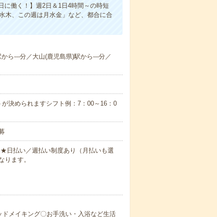
に働く！】週2日＆1日4時間～の時短
は水木、この週は月水金」など、都合に合
から---分／大山(鹿児島県)駅から---分／
が決められますシフト例：7：00～16：0
募
円～★日払い／週払い制度あり（月払いも選
なります。
ッドメイキング〇お手洗い・入浴など生活