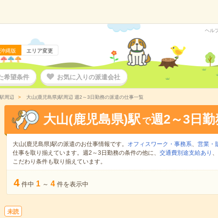
ヘル
沖縄版
エリア変更
た希望条件
お気に入りの派遣会社
)駅周辺
大山(鹿児島県)駅周辺 週2～3日勤務の派遣の仕事一覧
大山(鹿児島県)駅
週2～3日勤
で
大山(鹿児島県)駅の派遣のお仕事情報です。
オフィスワーク・事務系
、
営業・
仕事を取り揃えています。週2～3日勤務の条件の他に、
交通費別途支給あり
、
こだわり条件も取り揃えています。
4
1
4
件中
～
件を表示中
未読