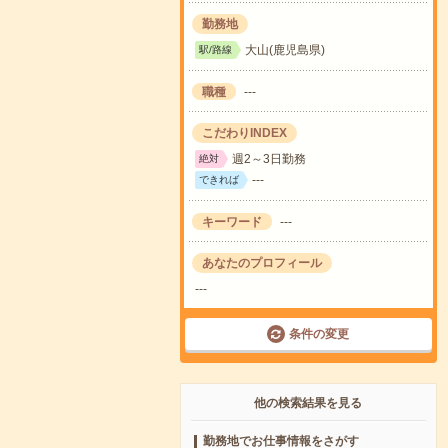
勤務地
大山(鹿児島県)
駅/路線
職種
---
こだわりINDEX
週2～3日勤務
絶対
---
できれば
キーワード
---
あなたのプロフィール
---
条件の変更
他の検索結果を見る
勤務地でお仕事情報をさがす