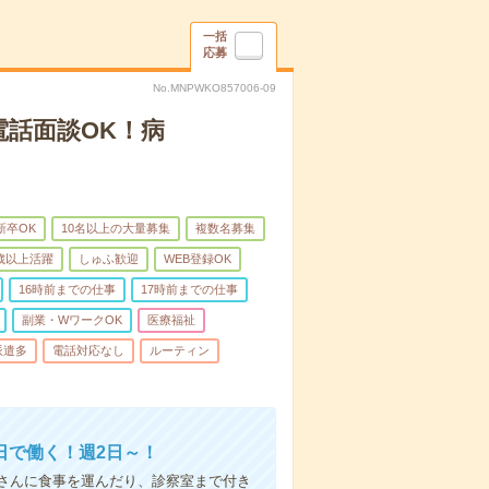
一括
応募
No.MNPWKO857006-09
電話面談OK！病
新卒OK
10名以上の大量募集
複数名募集
0歳以上活躍
しゅふ歓迎
WEB登録OK
16時前までの仕事
17時前までの仕事
副業・WワークOK
医療福祉
派遣多
電話対応なし
ルーティン
日で働く！週2日～！
さんに食事を運んだり、診察室まで付き