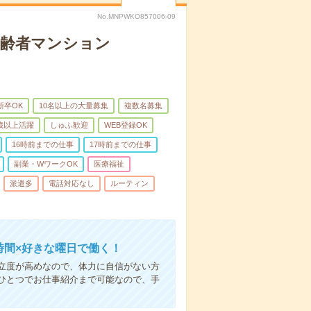
No.MNPWKO857006-09
高齢者マンション
新卒OK
10名以上の大量募集
複数名募集
0歳以上活躍
しゅふ歓迎
WEB登録OK
16時前までの仕事
17時前までの仕事
副業・WワークOK
医療福祉
派遣多
電話対応なし
ルーティン
時間×好きな曜日で働く！
立度が高めなので、体力に自信がない方
ひとつでお仕事紹介まで可能なので、手