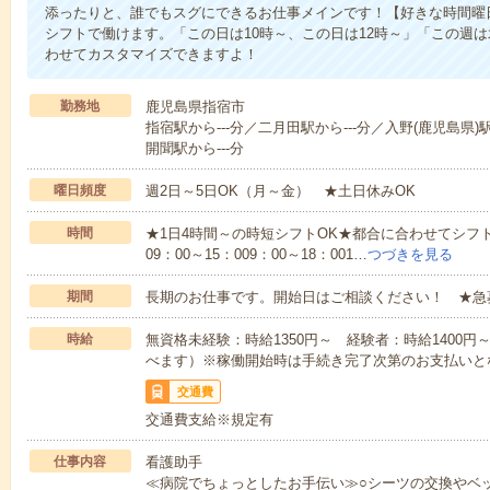
添ったりと、誰でもスグにできるお仕事メインです！【好きな時間曜日
シフトで働けます。「この日は10時～、この日は12時～」「この週
わせてカスタマイズできますよ！
勤務地
鹿児島県指宿市
指宿駅から---分／二月田駅から---分／入野(鹿児島県)駅
開聞駅から---分
曜日頻度
週2日～5日OK（月～金） ★土日休みOK
時間
★1日4時間～の時短シフトOK★都合に合わせてシフト
09：00～15：009：00～18：001…
つづきを見る
期間
長期のお仕事です。開始日はご相談ください！ ★急
時給
無資格未経験：時給1350円～ 経験者：時給1400
べます）※稼働開始時は手続き完了次第のお支払いと
交通費
交通費支給※規定有
仕事内容
看護助手
≪病院でちょっとしたお手伝い≫○シーツの交換やベ