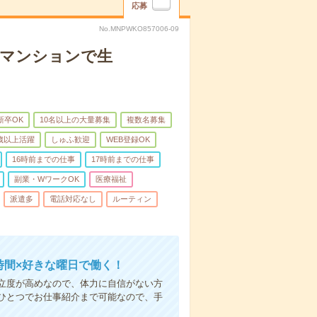
応募
No.MNPWKO857006-09
者マンションで生
新卒OK
10名以上の大量募集
複数名募集
0歳以上活躍
しゅふ歓迎
WEB登録OK
16時前までの仕事
17時前までの仕事
副業・WワークOK
医療福祉
派遣多
電話対応なし
ルーティン
時間×好きな曜日で働く！
立度が高めなので、体力に自信がない方
ひとつでお仕事紹介まで可能なので、手