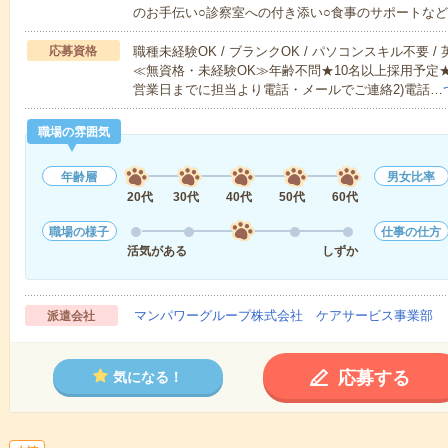
のお手伝い○診察室への付き添い○食事のサポートな
応募資格
職種未経験OK / ブランクOK / パソコンスキル不要 /
≪無資格・未経験OK≫年齢不問★10名以上採用予定
営業日までに担当より電話・メールでご連絡2)電話…
職場の雰囲気
年齢層
男女比率
20代
30代
40代
50代
60代
職場の様子
仕事の仕方
活気がある
しずか
マンパワーグループ株式会社 ケアサービス事業部 
派遣会社
応募する
気になる！