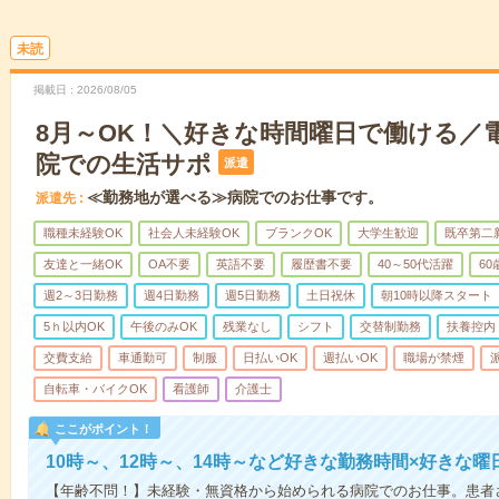
未読
掲載日
2026/08/05
8月～OK！＼好きな時間曜日で働ける／
院での生活サポ
派遣
≪勤務地が選べる≫病院でのお仕事です。
派遣先
職種未経験OK
社会人未経験OK
ブランクOK
大学生歓迎
既卒第二
友達と一緒OK
OA不要
英語不要
履歴書不要
40～50代活躍
6
週2～3日勤務
週4日勤務
週5日勤務
土日祝休
朝10時以降スタート
5ｈ以内OK
午後のみOK
残業なし
シフト
交替制勤務
扶養控内
交費支給
車通勤可
制服
日払いOK
週払いOK
職場が禁煙
自転車・バイクOK
看護師
介護士
ここがポイント！
10時～、12時～、14時～など好きな勤務時間×好きな曜
【年齢不問！】未経験・無資格から始められる病院でのお仕事。患者