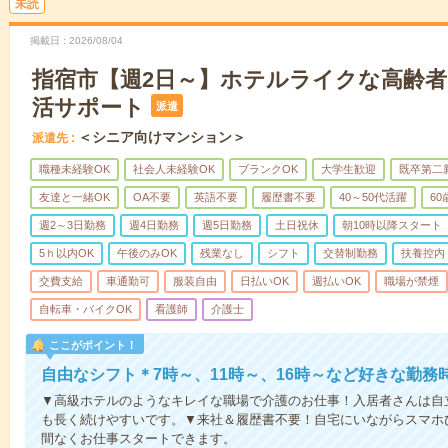
未読
掲載日
2026/08/04
指宿市【週2日～】ホテルライクな高齢
活サポート
派遣
＜シニア向けマンション＞
派遣先
職種未経験OK
社会人未経験OK
ブランクOK
大学生歓迎
既卒第二
友達と一緒OK
OA不要
英語不要
履歴書不要
40～50代活躍
6
週2～3日勤務
週4日勤務
週5日勤務
土日祝休
朝10時以降スタート
5ｈ以内OK
午後のみOK
残業なし
シフト
交替制勤務
扶養控内
交費支給
車通勤可
服装自由
日払いOK
週払いOK
職場が禁煙
自転車・バイクOK
看護師
介護士
ここがポイント！
自由なシフト＊7時～、11時～、16時～など好きな勤務
▼高級ホテルのようなキレイな職場で介護のお仕事！入居者さんは自
も長く続けやすいです。▼来社＆履歴書不要！自宅にいながらスマホ
間なくお仕事スタートできます。