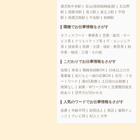
鹿児島中央駅
谷山(指宿枕崎線)駅
五位野
駅
慈眼寺駅
喜入駅
坂之上駅
宇宿
駅
南鹿児島駅
中名駅
枕崎駅
職種でお仕事情報をさがす
オフィスワーク・事務系
営業・販売・サー
ビス系
クリエイティブ系
IT・エンジニア
系
技術系
医療・介護・福祉・教育系
軽
作業・物流・工場・その他
こだわりでお仕事情報をさがす
短期
単発
職種未経験OK
10名以上の大
量募集
友だちと一緒の応募OK
在宅・リモ
ートワーク
週4日勤務
土日祝のみ勤務
残業なし
副業・WワークOK
交通費別途支
給あり
語学力が活かせる
人気のワードでお仕事情報をさがす
急募
年齢不問
財団法人
英語
書類チェ
ック
テレビ局
封入
大学