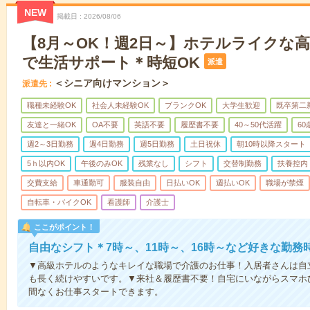
NEW
掲載日
2026/08/06
【8月～OK！週2日～】ホテルライクな
で生活サポート＊時短OK
派遣
＜シニア向けマンション＞
派遣先
職種未経験OK
社会人未経験OK
ブランクOK
大学生歓迎
既卒第二
友達と一緒OK
OA不要
英語不要
履歴書不要
40～50代活躍
6
週2～3日勤務
週4日勤務
週5日勤務
土日祝休
朝10時以降スタート
5ｈ以内OK
午後のみOK
残業なし
シフト
交替制勤務
扶養控内
交費支給
車通勤可
服装自由
日払いOK
週払いOK
職場が禁煙
自転車・バイクOK
看護師
介護士
ここがポイント！
自由なシフト＊7時～、11時～、16時～など好きな勤務
▼高級ホテルのようなキレイな職場で介護のお仕事！入居者さんは自
も長く続けやすいです。▼来社＆履歴書不要！自宅にいながらスマホ
間なくお仕事スタートできます。