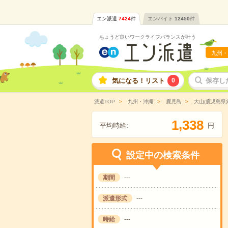
エン派遣
7424
件
エンバイト
12450
件
ちょうど良いワークライフバランスが叶う
九州・
気になる！リスト
0
保存し
派遣TOP
九州・沖縄
鹿児島
大山(鹿児島県
,
1
3
3
8
平均時給:
円
設定中の検索条件
期間
---
派遣形式
---
時給
---