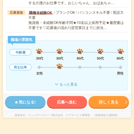
する介護のお仕事です。おじいちゃん、おばあちゃ…
/ ブランクOK / パソコンスキル不要 / 英語力
職種未経験OK
応募資格
不要
無資格・未経験OK年齢不問★10名以上採用予定★履歴書は
不要です▽応募後の流れ1)翌営業日までに担当…
職場の雰囲気
年齢層
20代
30代
40代
50代
60代
男女比率
女性
男性
もっと見る
気になる!
応募へ進む
詳しく見る
派遣会社
マンパワーグループ株式会社 ケアサービス事業部 （医療福祉介護関連）