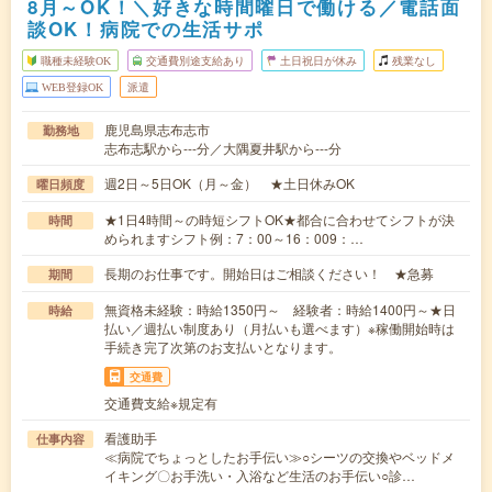
8月～OK！＼好きな時間曜日で働ける／電話面
談OK！病院での生活サポ
職種未経験OK
交通費別途支給あり
土日祝日が休み
残業なし
WEB登録OK
派遣
鹿児島県志布志市
勤務地
志布志駅から---分／大隅夏井駅から---分
週2日～5日OK（月～金） ★土日休みOK
曜日頻度
★1日4時間～の時短シフトOK★都合に合わせてシフトが決
時間
められますシフト例：7：00～16：009：…
長期のお仕事です。開始日はご相談ください！ ★急募
期間
無資格未経験：時給1350円～ 経験者：時給1400円～★日
時給
払い／週払い制度あり（月払いも選べます）※稼働開始時は
手続き完了次第のお支払いとなります。
交通費
交通費支給※規定有
看護助手
仕事内容
≪病院でちょっとしたお手伝い≫○シーツの交換やベッドメ
イキング〇お手洗い・入浴など生活のお手伝い○診…