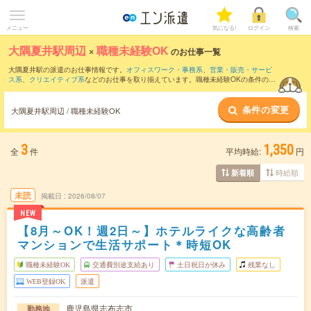
メニュー
気になる!
ログイン
検索
大隅夏井駅周辺
×
職種未経験OK
のお仕事一覧
大隅夏井駅の派遣のお仕事情報です。
オフィスワーク・事務系
、
営業・販売・サービ
ス系
、
クリエイティブ系
などのお仕事を取り揃えています。職種未経験OKの条件の他
に、
交通費別途支給あり
、
友だちと一緒の応募OK
、
週4日勤務
などのこだわり条件も
取り揃えています。
条件の変更
大隅夏井駅周辺 / 職種未経験OK
3
1,350
全
件
平均時給:
円
時給順
新着順
未読
掲載日
2026/08/07
NEW
【8月～OK！週2日～】ホテルライクな高齢者
マンションで生活サポート＊時短OK
職種未経験OK
交通費別途支給あり
土日祝日が休み
残業なし
WEB登録OK
派遣
鹿児島県志布志市
勤務地