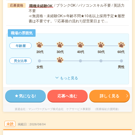
/ ブランクOK / パソコンスキル不要 / 英語力
職種未経験OK
応募資格
不要
≪無資格・未経験OK≫年齢不問★10名以上採用予定★履歴
書は不要です。▽応募後の流れ1)翌営業日まで…
職場の雰囲気
年齢層
20代
30代
40代
50代
60代
男女比率
女性
男性
もっと見る
気になる!
応募へ進む
詳しく見る
派遣会社
マンパワーグループ株式会社 ケアサービス事業部 （医療福祉介護関連）
未読
掲載日
2026/08/04