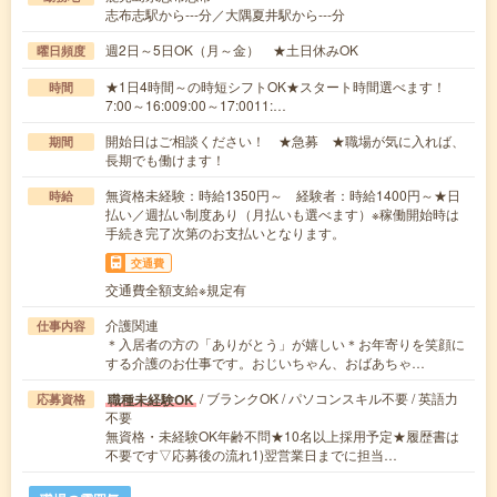
志布志駅から---分／大隅夏井駅から---分
週2日～5日OK（月～金） ★土日休みOK
曜日頻度
★1日4時間～の時短シフトOK★スタート時間選べます！
時間
7:00～16:009:00～17:0011:…
開始日はご相談ください！ ★急募 ★職場が気に入れば、
期間
長期でも働けます！
無資格未経験：時給1350円～ 経験者：時給1400円～★日
時給
払い／週払い制度あり（月払いも選べます）※稼働開始時は
手続き完了次第のお支払いとなります。
交通費
交通費全額支給※規定有
介護関連
仕事内容
＊入居者の方の「ありがとう」が嬉しい＊お年寄りを笑顔に
する介護のお仕事です。おじいちゃん、おばあちゃ…
/ ブランクOK / パソコンスキル不要 / 英語力
職種未経験OK
応募資格
不要
無資格・未経験OK年齢不問★10名以上採用予定★履歴書は
不要です▽応募後の流れ1)翌営業日までに担当…