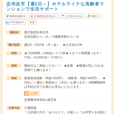
志布志市【週2日～】ホテルライクな高齢者マ
ンションで生活サポート
職種未経験OK
交通費別途支給あり
土日祝日が休み
残業なし
WEB登録OK
派遣
鹿児島県志布志市
勤務地
志布志駅から---分／大隅夏井駅から---分
週2日～5日OK（月～金） ★土日休みOK
曜日頻度
★1日4時間～の時短シフトOK★スタート時間選べます！
時間
7:00～16:009:00～17:0011:…
開始日はご相談ください！ ★急募 ★職場が気に入れば、
期間
長期でも働けます！
無資格未経験：時給1350円～ 経験者：時給1400円～ ★
時給
日払い／週払い制度あり（月払いも選べます）※稼働開始時
は手続き完了次第のお支払いとなります。
交通費
交通費全額支給※規定有
介護関連
仕事内容
＊入居者の方の「ありがとう」が嬉しい＊お年寄りを笑顔に