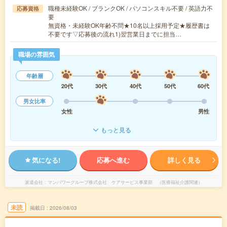
職種未経験OK / ブランクOK / パソコンスキル不要 / 英語力不
応募資格
要
無資格・未経験OK年齢不問★10名以上採用予定★履歴書は
不要です▽応募後の流れ1)翌営業日までに担当…
職場の雰囲気
年齢層
20代
30代
40代
50代
60代
男女比率
女性
男性
もっと見る
気になる!
応募へ進む
詳しく見る
派遣会社
マンパワーグループ株式会社 ケアサービス事業部 （医療福祉介護関連）
未読
掲載日
2026/08/03