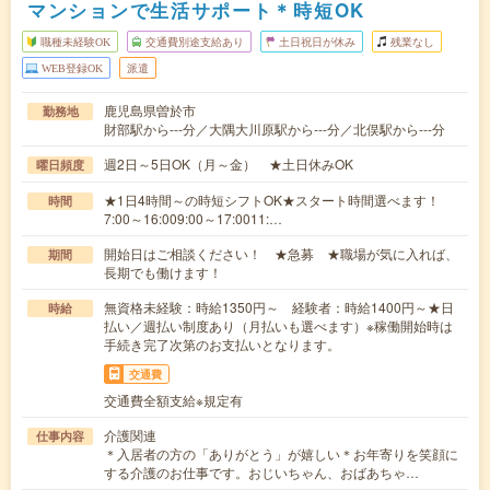
マンションで生活サポート＊時短OK
職種未経験OK
交通費別途支給あり
土日祝日が休み
残業なし
WEB登録OK
派遣
鹿児島県曽於市
勤務地
財部駅から---分／大隅大川原駅から---分／北俣駅から---分
週2日～5日OK（月～金） ★土日休みOK
曜日頻度
★1日4時間～の時短シフトOK★スタート時間選べます！
時間
7:00～16:009:00～17:0011:…
開始日はご相談ください！ ★急募 ★職場が気に入れば、
期間
長期でも働けます！
無資格未経験：時給1350円～ 経験者：時給1400円～★日
時給
払い／週払い制度あり（月払いも選べます）※稼働開始時は
手続き完了次第のお支払いとなります。
交通費
交通費全額支給※規定有
介護関連
仕事内容
＊入居者の方の「ありがとう」が嬉しい＊お年寄りを笑顔に
する介護のお仕事です。おじいちゃん、おばあちゃ…