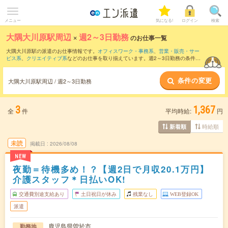
メニュー
気になる!
ログイン
検索
大隅大川原駅周辺
×
週2～3日勤務
のお仕事一覧
大隅大川原駅の派遣のお仕事情報です。
オフィスワーク・事務系
、
営業・販売・サー
ビス系
、
クリエイティブ系
などのお仕事を取り揃えています。週2～3日勤務の条件の
他に、
交通費別途支給あり
、
職種未経験OK
、
友だちと一緒の応募OK
などのこだわり
条件も取り揃えています。
条件の変更
大隅大川原駅周辺 / 週2～3日勤務
3
1,367
全
件
平均時給:
円
時給順
新着順
未読
掲載日
2026/08/08
NEW
夜勤＝待機多め！？【週2日で月収20.1万円】
介護スタッフ＊日払いOK!
交通費別途支給あり
土日祝日が休み
残業なし
WEB登録OK
派遣
鹿児島県曽於市
勤務地