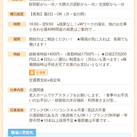
財部駅から---分／大隅大川原駅から---分／北俣駅から---分
【夜勤】週2日～OK（月～金の間）
曜日頻度
16:00～翌9:00 ※残業なし！※Wワークの場合、他のお仕事
時間
と合わせ週40時間超の就業はご案内で…
開始日はご相談ください！ ★職場が気に入れば、長期でも
期間
働けます！
経験者時給1400円～（夜勤時給1750円～）★日収2万5200
時給
円以上★日払い／週払い制度あり（月払いも選べます）※稼
働開始時は手続き完了次第のお支払いとなります。
交通費
交通費支給※規定有
介護関連
仕事内容
老人ホームでケアスタッフをお願いします。・食事やお手洗
いのお手伝い・就寝前の水分補給・利用者さまが安…
ブランクOK / パソコンスキル不要 / 英語力不要
応募資格
介護経験のある方（無資格でもOK！）ブランクOK年齢・学
歴不問★10名以上採用予定★履歴書は不要です…
職場の雰囲気