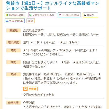
曽於市【週2日～】ホテルライクな高齢者マン
ションで生活サポート
職種未経験OK
交通費別途支給あり
土日祝日が休み
残業なし
WEB登録OK
派遣
鹿児島県曽於市
勤務地
財部駅から---分／大隅大川原駅から---分／北俣駅から---分
週2日～5日OK（月～金） ★土日休みOK
曜日頻度
★1日4時間～の時短シフトOK★スタート時間選べます！
時間
7:00～16:009:00～17:0011:…
開始日はご相談ください！ ★急募 ★職場が気に入れば、
期間
長期でも働けます！
無資格未経験：時給1350円～ 経験者：時給1400円～ ★
時給
日払い／週払い制度あり（月払いも選べます）※稼働開始時
は手続き完了次第のお支払いとなります。
交通費
交通費全額支給※規定有
介護関連
仕事内容
＊入居者の方の「ありがとう」が嬉しい＊お年寄りを笑顔に