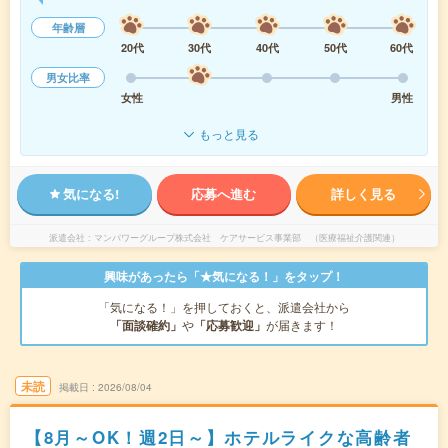
年齢層
20代
30代
40代
50代
60代
男女比率
女性
男性
もっと見る
気になる!
応募へ進む
詳しく見る
派遣会社
マンパワーグループ株式会社 ケアサービス事業部 （医療福祉介護関連）
興味があったら「★気になる！」をタップ！
「気になる！」を押しておくと、派遣会社から
「面談確約」
や
「応募歓迎」
が届きます！
未読
掲載日
2026/08/04
【8月～OK！週2日～】ホテルライクな高齢者