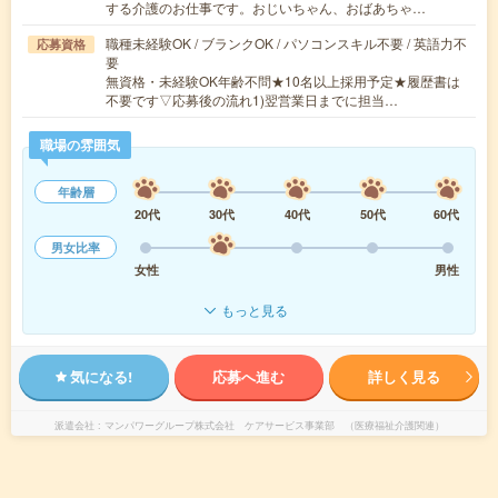
する介護のお仕事です。おじいちゃん、おばあちゃ…
職種未経験OK / ブランクOK / パソコンスキル不要 / 英語力不
応募資格
要
無資格・未経験OK年齢不問★10名以上採用予定★履歴書は
不要です▽応募後の流れ1)翌営業日までに担当…
職場の雰囲気
年齢層
20代
30代
40代
50代
60代
男女比率
女性
男性
もっと見る
気になる!
応募へ進む
詳しく見る
派遣会社
マンパワーグループ株式会社 ケアサービス事業部 （医療福祉介護関連）