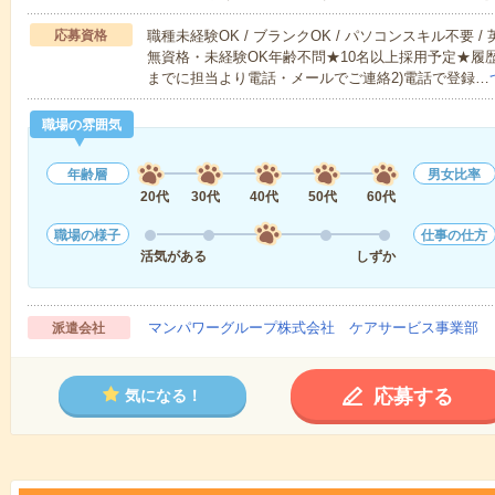
応募資格
職種未経験OK / ブランクOK / パソコンスキル不要 /
無資格・未経験OK年齢不問★10名以上採用予定★履
までに担当より電話・メールでご連絡2)電話で登録…
職場の雰囲気
年齢層
男女比率
20代
30代
40代
50代
60代
職場の様子
仕事の仕方
活気がある
しずか
マンパワーグループ株式会社 ケアサービス事業部 
派遣会社
応募する
気になる！