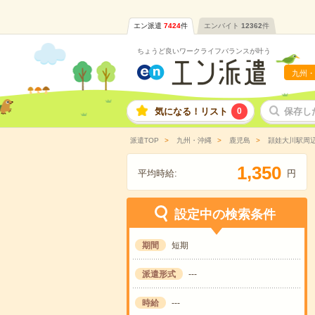
エン派遣
7424
件
エンバイト
12362
件
ちょうど良いワークライフバランスが叶う
九州・
気になる！リスト
0
保存し
派遣TOP
九州・沖縄
鹿児島
頴娃大川駅周
,
1
3
5
0
平均時給:
円
設定中の検索条件
期間
短期
派遣形式
---
時給
---