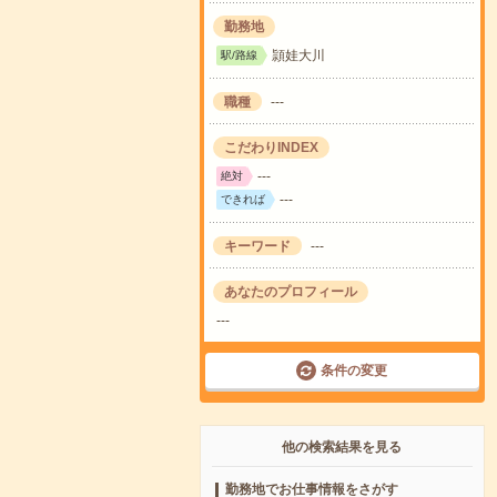
勤務地
頴娃大川
駅/路線
職種
---
こだわりINDEX
---
絶対
---
できれば
キーワード
---
あなたのプロフィール
---
条件の変更
他の検索結果を見る
勤務地でお仕事情報をさがす