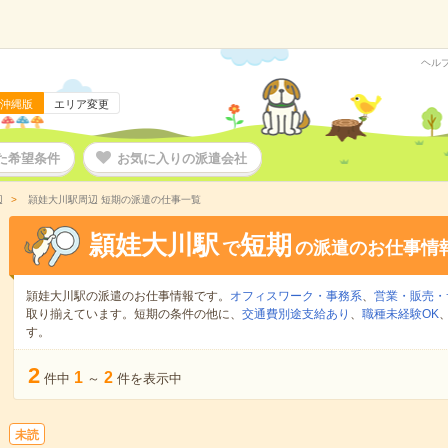
ヘル
沖縄版
エリア変更
た希望条件
お気に入りの派遣会社
辺
頴娃大川駅周辺 短期の派遣の仕事一覧
頴娃大川駅
短期
で
の派遣のお仕事情
頴娃大川駅の派遣のお仕事情報です。
オフィスワーク・事務系
、
営業・販売・
取り揃えています。短期の条件の他に、
交通費別途支給あり
、
職種未経験OK
す。
2
1
2
件中
～
件を表示中
未読