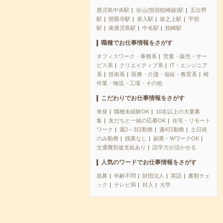
鹿児島中央駅
谷山(指宿枕崎線)駅
五位野
駅
慈眼寺駅
喜入駅
坂之上駅
宇宿
駅
南鹿児島駅
中名駅
枕崎駅
職種でお仕事情報をさがす
オフィスワーク・事務系
営業・販売・サー
ビス系
クリエイティブ系
IT・エンジニア
系
技術系
医療・介護・福祉・教育系
軽
作業・物流・工場・その他
こだわりでお仕事情報をさがす
単発
職種未経験OK
10名以上の大量募
集
友だちと一緒の応募OK
在宅・リモート
ワーク
週2～3日勤務
週4日勤務
土日祝
のみ勤務
残業なし
副業・WワークOK
交通費別途支給あり
語学力が活かせる
人気のワードでお仕事情報をさがす
急募
年齢不問
財団法人
英語
書類チェ
ック
テレビ局
封入
大学