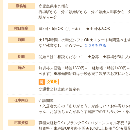
勤務地
鹿児島県南九州市
石垣駅から---分／頴娃駅から---分／頴娃大川駅から--
駅から---分
曜日頻度
週2日～5日OK（月～金） ★土日休みOK
時間
★1日4時間～の時短シフトOK★スタート時間選べます！7:00～1
など残業なし！※Wワー…
つづきを見る
期間
開始日はご相談ください！ ★急募 ★職場が気に入
時給
無資格未経験：時給1350円～ 経験者：時給1400
べます）※稼働開始時は手続き完了次第のお支払いと
交通費
交通費全額支給※規定有
仕事内容
介護関連
＊入居者の方の「ありがとう」が嬉しい＊お年寄りを
ゃん、おばあちゃんが暮らす施設での生活サポートを
応募資格
職種未経験OK / ブランクOK / パソコンスキル不要 /
無資格・未経験OK年齢不問★10名以上採用予定★履