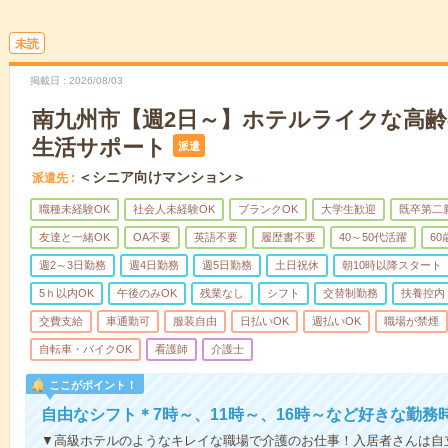
未読
掲載日
2026/08/03
南九州市【週2日～】ホテルライクな高
生活サポート
派遣
＜シニア向けマンション＞
派遣先
職種未経験OK
社会人未経験OK
ブランクOK
大学生歓迎
既卒第二
友達と一緒OK
OA不要
英語不要
履歴書不要
40～50代活躍
6
週2～3日勤務
週4日勤務
週5日勤務
土日祝休
朝10時以降スタート
5ｈ以内OK
午後のみOK
残業なし
シフト
交替制勤務
扶養控内
交費支給
車通勤可
服装自由
日払いOK
週払いOK
職場が禁煙
自転車・バイクOK
看護師
介護士
ここがポイント！
自由なシフト＊7時～、11時～、16時～など好きな勤務
▼高級ホテルのようなキレイな職場で介護のお仕事！入居者さんは自