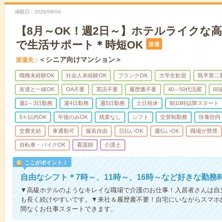
掲載日
2026/08/04
【8月～OK！週2日～】ホテルライクな
で生活サポート＊時短OK
派遣
＜シニア向けマンション＞
派遣先
職種未経験OK
社会人未経験OK
ブランクOK
大学生歓迎
既卒第二
友達と一緒OK
OA不要
英語不要
履歴書不要
40～50代活躍
6
週2～3日勤務
週4日勤務
週5日勤務
土日祝休
朝10時以降スタート
5ｈ以内OK
午後のみOK
残業なし
シフト
交替制勤務
扶養控内
交費支給
車通勤可
服装自由
日払いOK
週払いOK
職場が禁煙
自転車・バイクOK
看護師
介護士
ここがポイント！
自由なシフト＊7時～、11時～、16時～など好きな勤務
▼高級ホテルのようなキレイな職場で介護のお仕事！入居者さんは自
も長く続けやすいです。▼来社＆履歴書不要！自宅にいながらスマホ
間なくお仕事スタートできます。