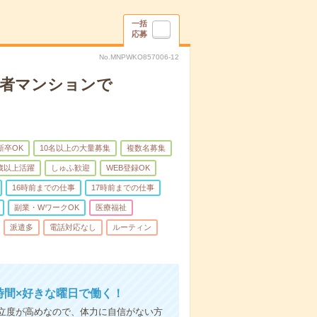
一括
応募
No.MNPWKO857006-12
齢者マンションで
新卒OK
10名以上の大量募集
複数名募集
0歳以上活躍
しゅふ歓迎
WEB登録OK
16時前までの仕事
17時前までの仕事
副業・WワークOK
医療福祉
派遣多
電話対応なし
ルーティン
時間×好きな曜日で働く！
立度が高めなので、体力に自信がない方