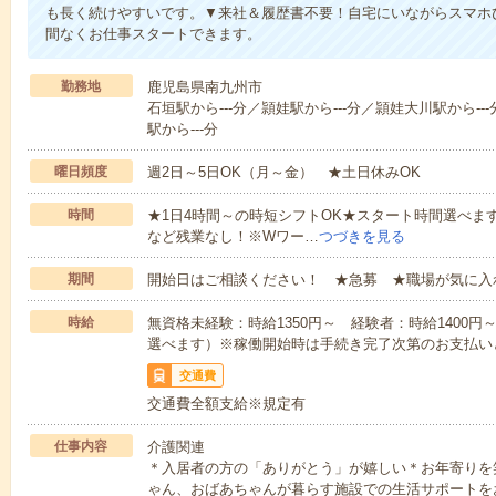
も長く続けやすいです。▼来社＆履歴書不要！自宅にいながらスマホ
間なくお仕事スタートできます。
勤務地
鹿児島県南九州市
石垣駅から---分／頴娃駅から---分／頴娃大川駅から--
駅から---分
曜日頻度
週2日～5日OK（月～金） ★土日休みOK
時間
★1日4時間～の時短シフトOK★スタート時間選べます！7:00～1
など残業なし！※Wワー…
つづきを見る
期間
開始日はご相談ください！ ★急募 ★職場が気に入
時給
無資格未経験：時給1350円～ 経験者：時給1400
選べます）※稼働開始時は手続き完了次第のお支払い
交通費
交通費全額支給※規定有
仕事内容
介護関連
＊入居者の方の「ありがとう」が嬉しい＊お年寄りを
ゃん、おばあちゃんが暮らす施設での生活サポートを