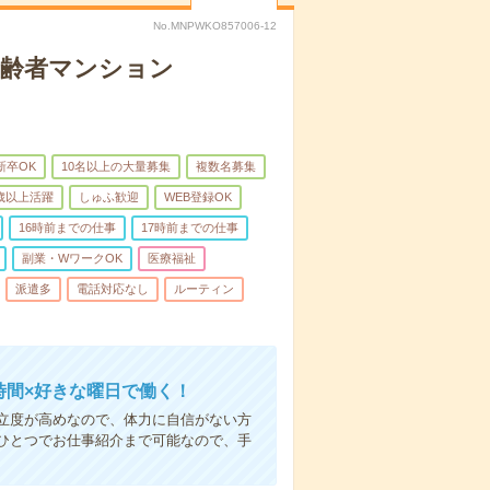
No.MNPWKO857006-12
高齢者マンション
新卒OK
10名以上の大量募集
複数名募集
0歳以上活躍
しゅふ歓迎
WEB登録OK
16時前までの仕事
17時前までの仕事
副業・WワークOK
医療福祉
派遣多
電話対応なし
ルーティン
時間×好きな曜日で働く！
立度が高めなので、体力に自信がない方
ひとつでお仕事紹介まで可能なので、手