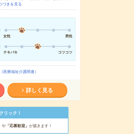
つづきを見る
女性
男性
テキパキ
コツコツ
（医療福祉介護関連）
詳しく見る
クリック！
」
や
「応募歓迎」
が届きます！