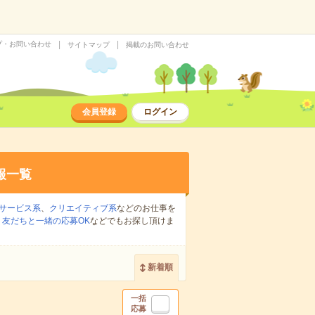
プ・お問い合わせ
サイトマップ
掲載のお問い合わせ
会員登録
ログイン
報一覧
サービス系
、
クリエイティブ系
などのお仕事を
、
友だちと一緒の応募OK
などでもお探し頂けま
新着順
一括
応募