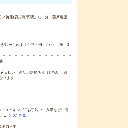
-分／御領(鹿児島県)駅から---分／薩摩塩屋
が決められますシフト例：7：00～16：0
募
円～★日払い／週払い制度あり（月払いも選
なります。
ッドメイキング〇お手洗い・入浴など生活
ど……
つづきを見る
 英語力不要