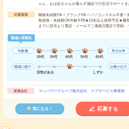
ゃん、おばあちゃんが暮らす施設での生活サポートを
応募資格
職種未経験OK / ブランクOK / パソコンスキル不要 /
無資格・未経験OK年齢不問★10名以上採用予定★履
までに担当より電話・メールでご連絡2)電話で登録…
職場の雰囲気
年齢層
男女比率
20代
30代
40代
50代
60代
職場の様子
仕事の仕方
活気がある
しずか
マンパワーグループ株式会社 ケアサービス事業部 
派遣会社
応募する
気になる！