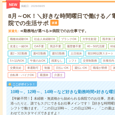
NEW
掲載日
2026/08/05
8月～OK！＼好きな時間曜日で働ける／
院での生活サポ
派遣
≪勤務地が選べる≫病院でのお仕事です。
派遣先
職種未経験OK
社会人未経験OK
ブランクOK
大学生歓迎
既卒第二
友達と一緒OK
OA不要
英語不要
履歴書不要
40～50代活躍
6
週2～3日勤務
週4日勤務
週5日勤務
土日祝休
朝10時以降スタート
5ｈ以内OK
午後のみOK
残業なし
シフト
交替制勤務
扶養控内
交費支給
車通勤可
制服
日払いOK
週払いOK
職場が禁煙
自転車・バイクOK
看護師
介護士
ここがポイント！
10時～、12時～、14時～など好きな勤務時間×好きな曜
【年齢不問！】未経験・無資格から始められる病院でのお仕事。患者
添ったりと、誰でもスグにできるお仕事メインです！【好きな時間曜日
シフトで働けます。「この日は10時～、この日は12時～」「この週
わせてカスタマイズできますよ！