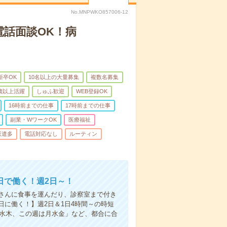
No.MNPWKO857006-12
電話面談OK！病
新卒OK
10名以上の大量募集
複数名募集
0歳以上活躍
しゅふ歓迎
WEB登録OK
16時前までの仕事
17時前までの仕事
副業・WワークOK
医療福祉
派遣多
電話対応なし
ルーティン
日で働く！週2日～！
さんに食事を運んだり、診察室まで付き
に働く！】週2日＆1日4時間～の時短
は水木、この週は月水金」など、都合に合