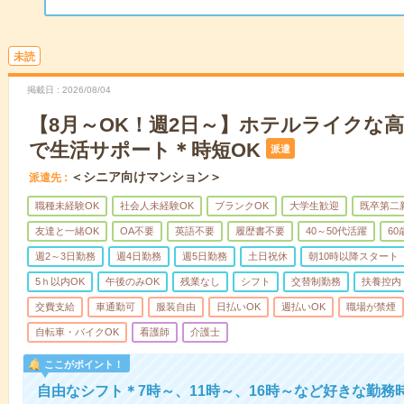
未読
掲載日
2026/08/04
【8月～OK！週2日～】ホテルライクな
で生活サポート＊時短OK
派遣
＜シニア向けマンション＞
派遣先
職種未経験OK
社会人未経験OK
ブランクOK
大学生歓迎
既卒第二
友達と一緒OK
OA不要
英語不要
履歴書不要
40～50代活躍
6
週2～3日勤務
週4日勤務
週5日勤務
土日祝休
朝10時以降スタート
5ｈ以内OK
午後のみOK
残業なし
シフト
交替制勤務
扶養控内
交費支給
車通勤可
服装自由
日払いOK
週払いOK
職場が禁煙
自転車・バイクOK
看護師
介護士
ここがポイント！
自由なシフト＊7時～、11時～、16時～など好きな勤務