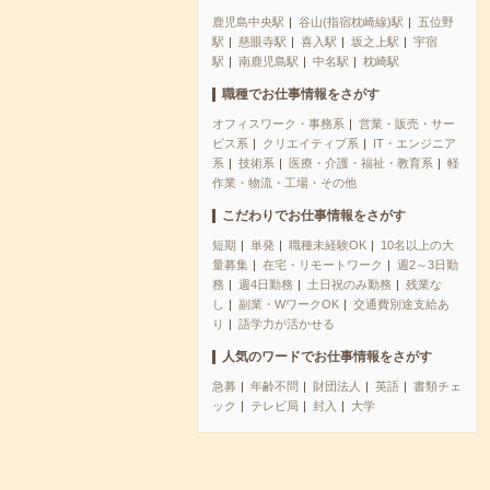
鹿児島中央駅
谷山(指宿枕崎線)駅
五位野
駅
慈眼寺駅
喜入駅
坂之上駅
宇宿
駅
南鹿児島駅
中名駅
枕崎駅
職種でお仕事情報をさがす
オフィスワーク・事務系
営業・販売・サー
ビス系
クリエイティブ系
IT・エンジニア
系
技術系
医療・介護・福祉・教育系
軽
作業・物流・工場・その他
こだわりでお仕事情報をさがす
短期
単発
職種未経験OK
10名以上の大
量募集
在宅・リモートワーク
週2～3日勤
務
週4日勤務
土日祝のみ勤務
残業な
し
副業・WワークOK
交通費別途支給あ
り
語学力が活かせる
人気のワードでお仕事情報をさがす
急募
年齢不問
財団法人
英語
書類チェ
ック
テレビ局
封入
大学