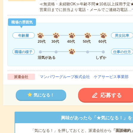
≪無資格・未経験OK≫年齢不問★10名以上採用予定
営業日までに担当より電話・メールでご連絡2)電話…
職場の雰囲気
年齢層
男女比率
20代
30代
40代
50代
60代
職場の様子
仕事の仕方
活気がある
しずか
マンパワーグループ株式会社 ケアサービス事業部 
派遣会社
応募する
気になる！
興味があったら「★気になる！」を
「気になる！」を押しておくと、派遣会社から
「面談確約