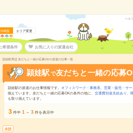
ヘル
沖縄版
エリア変更
た希望条件
お気に入りの派遣会社
頴娃駅周辺 友だちと一緒の応募OKの派遣の仕事一覧
頴娃駅
友だちと一緒の応募O
で
頴娃駅の派遣のお仕事情報です。
オフィスワーク・事務系
、
営業・販売・サー
揃えています。友だちと一緒の応募OKの条件の他に、
交通費別途支給あり
、
も取り揃えています。
3
1
3
件中
～
件を表示中
未読