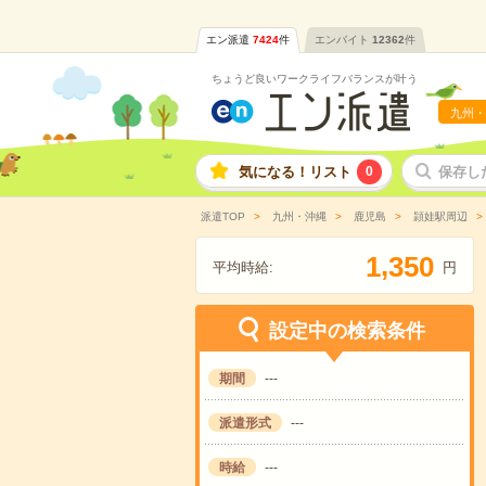
エン派遣
7424
件
エンバイト
12362
件
ちょうど良いワークライフバランスが叶う
九州・
気になる！リスト
0
保存し
派遣TOP
九州・沖縄
鹿児島
頴娃駅周辺
,
1
3
5
0
平均時給:
円
設定中の検索条件
期間
---
派遣形式
---
時給
---