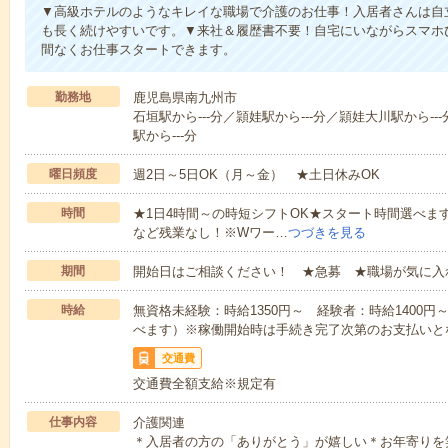
▼高級ホテルのようなキレイな職場で介護のお仕事！入居者さんは自
も長く続けやすいです。▼来社＆履歴書不要！自宅にいながらスマホ
間なくお仕事スタートできます。
勤務地
鹿児島県南九州市
石垣駅から---分／頴娃駅から---分／頴娃大川駅から--
駅から---分
曜日頻度
週2日～5日OK（月～金） ★土日休みOK
時間
★1日4時間～の時短シフトOK★スタート時間選べます！7:00～1
など残業なし！※Wワー…
つづきを見る
期間
開始日はご相談ください！ ★急募 ★職場が気に入
時給
無資格未経験：時給1350円～ 経験者：時給1400
べます）※稼働開始時は手続き完了次第のお支払いと
交通費
交通費全額支給※規定有
仕事内容
介護関連
＊入居者の方の「ありがとう」が嬉しい＊お年寄りを