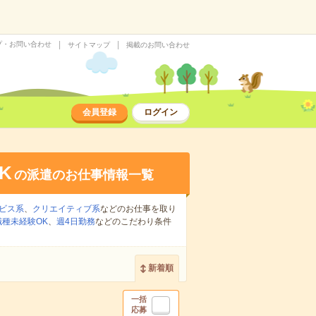
プ・お問い合わせ
サイトマップ
掲載のお問い合わせ
会員登録
ログイン
K
の派遣のお仕事情報一覧
ビス系
、
クリエイティブ系
などのお仕事を取り
職種未経験OK
、
週4日勤務
などのこだわり条件
新着順
一括
応募