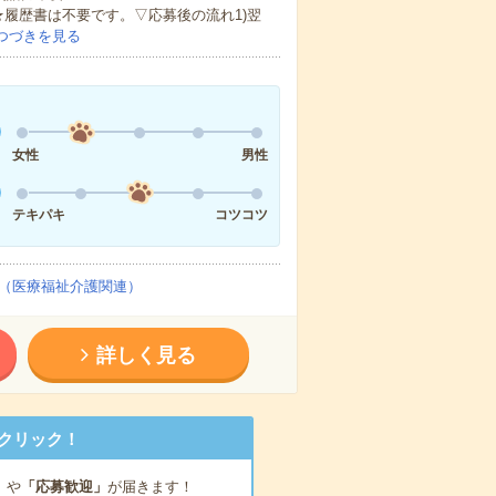
★履歴書は不要です。▽応募後の流れ1)翌
つづきを見る
女性
男性
テキパキ
コツコツ
（医療福祉介護関連）
詳しく見る
クリック！
」
や
「応募歓迎」
が届きます！