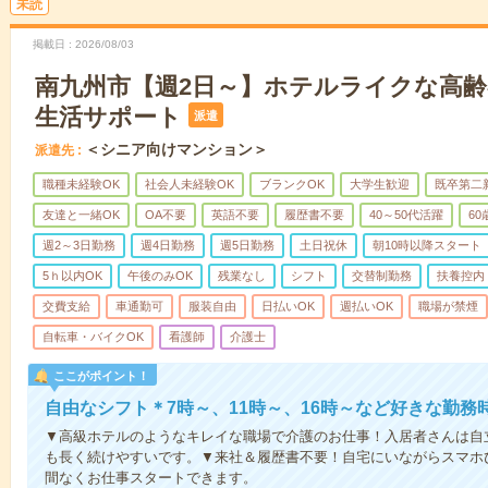
未読
掲載日
2026/08/03
南九州市【週2日～】ホテルライクな高
生活サポート
派遣
＜シニア向けマンション＞
派遣先
職種未経験OK
社会人未経験OK
ブランクOK
大学生歓迎
既卒第二
友達と一緒OK
OA不要
英語不要
履歴書不要
40～50代活躍
6
週2～3日勤務
週4日勤務
週5日勤務
土日祝休
朝10時以降スタート
5ｈ以内OK
午後のみOK
残業なし
シフト
交替制勤務
扶養控内
交費支給
車通勤可
服装自由
日払いOK
週払いOK
職場が禁煙
自転車・バイクOK
看護師
介護士
ここがポイント！
自由なシフト＊7時～、11時～、16時～など好きな勤務
▼高級ホテルのようなキレイな職場で介護のお仕事！入居者さんは自
も長く続けやすいです。▼来社＆履歴書不要！自宅にいながらスマホ
間なくお仕事スタートできます。