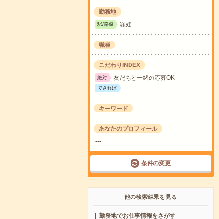
勤務地
頴娃
駅/路線
職種
---
こだわりINDEX
友だちと一緒の応募OK
絶対
---
できれば
キーワード
---
あなたのプロフィール
---
条件の変更
他の検索結果を見る
勤務地でお仕事情報をさがす