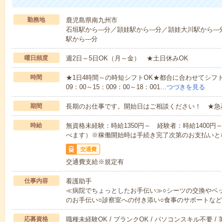
勤務地
鹿児島県南九州市
石垣駅から---分／頴娃駅から---分／頴娃大川駅から--
駅から---分
曜日頻度
週2日～5日OK（月～金） ★土日休みOK
時間
★1日4時間～の時短シフトOK★都合に合わせてシフト
09：00～15：009：00～18：001…
つづきを見る
期間
長期のお仕事です。開始日はご相談ください！ ★急
時給
無資格未経験：時給1350円～ 経験者：時給1400
べます）※稼働開始時は手続き完了次第のお支払いと
交通費
交通費支給※規定有
仕事内容
看護助手
≪病院でちょっとしたお手伝い≫○シーツの交換やベ
のお手伝い○診察室への付き添い○食事のサポートな
応募資格
職種未経験OK / ブランクOK / パソコンスキル不要 /