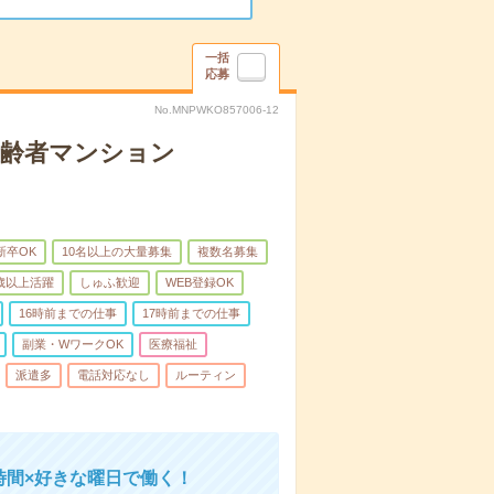
一括
応募
No.MNPWKO857006-12
高齢者マンション
新卒OK
10名以上の大量募集
複数名募集
0歳以上活躍
しゅふ歓迎
WEB登録OK
16時前までの仕事
17時前までの仕事
副業・WワークOK
医療福祉
派遣多
電話対応なし
ルーティン
時間×好きな曜日で働く！