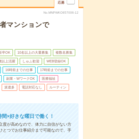
応募
No.MNPWKO857006-12
齢者マンションで
新卒OK
10名以上の大量募集
複数名募集
0歳以上活躍
しゅふ歓迎
WEB登録OK
16時前までの仕事
17時前までの仕事
副業・WワークOK
医療福祉
派遣多
電話対応なし
ルーティン
時間×好きな曜日で働く！
立度が高めなので、体力に自信がない方
ひとつでお仕事紹介まで可能なので、手