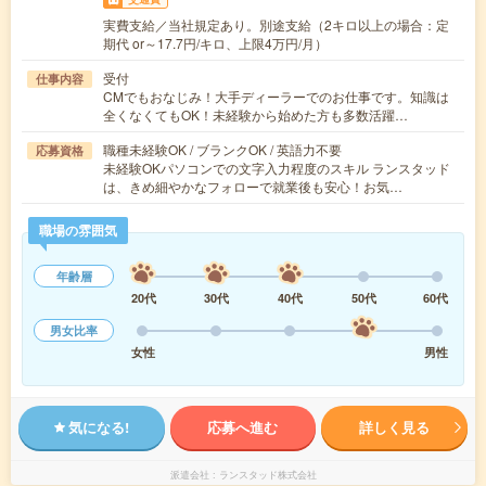
実費支給／当社規定あり。別途支給（2キロ以上の場合：定
期代 or～17.7円/キロ、上限4万円/月）
受付
仕事内容
CMでもおなじみ！大手ディーラーでのお仕事です。知識は
全くなくてもOK！未経験から始めた方も多数活躍…
職種未経験OK / ブランクOK / 英語力不要
応募資格
未経験OKパソコンでの文字入力程度のスキル ランスタッド
は、きめ細やかなフォローで就業後も安心！お気…
職場の雰囲気
年齢層
20代
30代
40代
50代
60代
男女比率
女性
男性
気になる!
応募へ進む
詳しく見る
派遣会社
ランスタッド株式会社