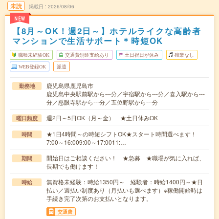
未読
掲載日
2026/08/06
NEW
【8月～OK！週2日～】ホテルライクな高齢者
マンションで生活サポート＊時短OK
職種未経験OK
交通費別途支給あり
土日祝日が休み
残業なし
WEB登録OK
派遣
鹿児島県鹿児島市
勤務地
鹿児島中央駅前駅から---分／宇宿駅から---分／喜入駅から---
分／慈眼寺駅から---分／五位野駅から---分
週2日～5日OK（月～金） ★土日休みOK
曜日頻度
★1日4時間～の時短シフトOK★スタート時間選べます！
時間
7:00～16:009:00～17:0011:…
開始日はご相談ください！ ★急募 ★職場が気に入れば、
期間
長期でも働けます！
無資格未経験：時給1350円～ 経験者：時給1400円～★日
時給
払い／週払い制度あり（月払いも選べます）※稼働開始時は
手続き完了次第のお支払いとなります。
交通費