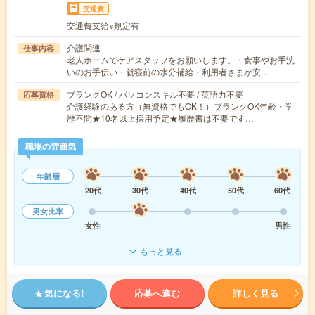
交通費
交通費支給※規定有
介護関連
仕事内容
老人ホームでケアスタッフをお願いします。・食事やお手洗
いのお手伝い・就寝前の水分補給・利用者さまが安…
ブランクOK / パソコンスキル不要 / 英語力不要
応募資格
介護経験のある方（無資格でもOK！）ブランクOK年齢・学
歴不問★10名以上採用予定★履歴書は不要です…
職場の雰囲気
年齢層
20代
30代
40代
50代
60代
男女比率
女性
男性
もっと見る
気になる!
応募へ進む
詳しく見る