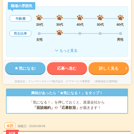
職場の雰囲気
年齢層
20代
30代
40代
50代
60代
男女比率
女性
男性
もっと見る
気になる!
応募へ進む
詳しく見る
派遣会社
マンパワーグループ株式会社 ケアサービス事業部 （医療福祉介護関連）
興味があったら「★気になる！」をタップ！
「気になる！」を押しておくと、派遣会社から
「面談確約」
や
「応募歓迎」
が届きます！
未読
掲載日
2026/08/06
NEW