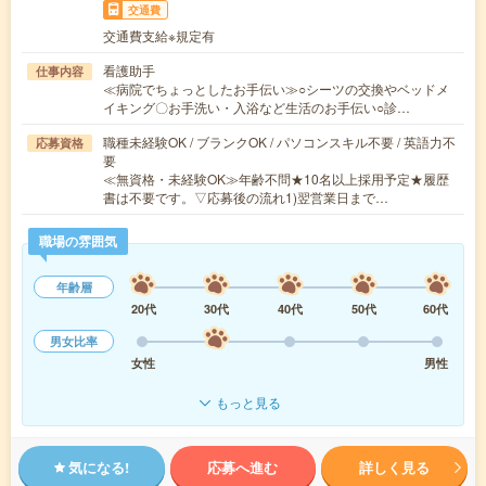
交通費
交通費支給※規定有
看護助手
仕事内容
≪病院でちょっとしたお手伝い≫○シーツの交換やベッドメ
イキング〇お手洗い・入浴など生活のお手伝い○診…
職種未経験OK / ブランクOK / パソコンスキル不要 / 英語力不
応募資格
要
≪無資格・未経験OK≫年齢不問★10名以上採用予定★履歴
書は不要です。▽応募後の流れ1)翌営業日まで…
職場の雰囲気
年齢層
20代
30代
40代
50代
60代
男女比率
女性
男性
もっと見る
気になる!
応募へ進む
詳しく見る