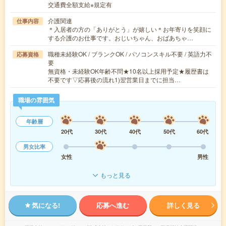
交通費全額支給※規定有
介護関連
仕事内容
＊入居者の方の「ありがとう」が嬉しい＊お年寄りを笑顔に
する介護のお仕事です。おじいちゃん、おばあちゃ…
職種未経験OK / ブランクOK / パソコンスキル不要 / 英語力不
応募資格
要
無資格・未経験OK年齢不問★10名以上採用予定★履歴書は
不要です▽応募後の流れ1)翌営業日までに担当…
職場の雰囲気
年齢層
20代
30代
40代
50代
60代
男女比率
女性
男性
もっと見る
気になる!
応募へ進む
詳しく見る