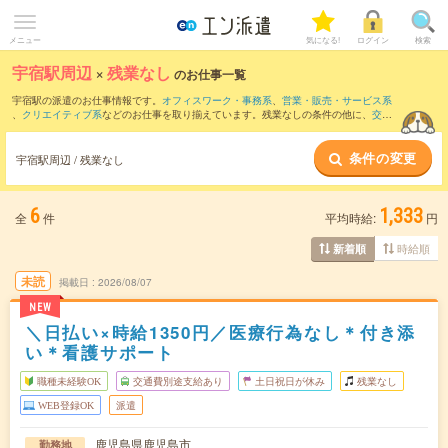
メニュー
気になる!
ログイン
検索
宇宿駅周辺
×
残業なし
のお仕事一覧
宇宿駅の派遣のお仕事情報です。
オフィスワーク・事務系
、
営業・販売・サービス系
、
クリエイティブ系
などのお仕事を取り揃えています。残業なしの条件の他に、
交通
費別途支給あり
、
職種未経験OK
、
友だちと一緒の応募OK
などのこだわり条件も取り
揃えています。
条件の変更
宇宿駅周辺 / 残業なし
6
1,333
全
件
平均時給:
円
時給順
新着順
未読
掲載日
2026/08/07
NEW
＼日払い×時給1350円／医療行為なし＊付き添
い＊看護サポート
職種未経験OK
交通費別途支給あり
土日祝日が休み
残業なし
WEB登録OK
派遣
鹿児島県鹿児島市
勤務地