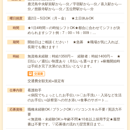
鹿児島中央駅前駅から---分／宇宿駅から---分／喜入駅から---
分／慈眼寺駅から---分／五位野駅から---分
週2日～5日OK（月～金） ★土日休みOK
曜日頻度
★1日4時間～の時短シフトOK★都合に合わせてシフトが決
時間
められますシフト例：7：00～16：009：…
開始日はご相談ください！ ★急募 ★職場が気に入れば、
期間
長期でも働けます！
無資格未経験：時給1350円～ 経験者：時給1400円～ ★
時給
日払い／週払い制度あり（月払いも選べます）※稼働開始時
は手続き完了次第のお支払いとなります。
交通費
交通費全額支給※規定有
看護助手
仕事内容
≪病院でちょっとしたお手伝い≫〇お手洗い・入浴など生活
のお手伝い○診察室への付き添い○食事のサポート…
職種未経験OK / ブランクOK / パソコンスキル不要 / 英語力不
応募資格
要
≪無資格・未経験OK≫年齢不問★10名以上採用予定★履歴
書は不要です。▽応募後の流れ1)翌営業日まで…