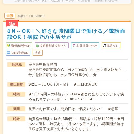
派遣会社
マンパワーグループ株式会社 ケアサービス事業部 （医療福祉介護関連）
未読
掲載日
2026/08/06
NEW
8月～OK！＼好きな時間曜日で働ける／電話面
談OK！病院での生活サポ
職種未経験OK
交通費別途支給あり
土日祝日が休み
残業なし
WEB登録OK
派遣
鹿児島県鹿児島市
勤務地
鹿児島中央駅前駅から---分／宇宿駅から---分／喜入駅から---
分／慈眼寺駅から---分／五位野駅から---分
週2日～5日OK（月～金） ★土日休みOK
曜日頻度
★1日4時間～の時短シフトOK★都合に合わせてシフトが決
時間
められますシフト例：7：00～16：009：…
長期のお仕事です。開始日はご相談ください！ ★急募
期間
無資格未経験：時給1350円～ 経験者：時給1400円～★日
時給
払い／週払い制度あり（月払いも選べます）※稼働開始時は
手続き完了次第のお支払いとなります。