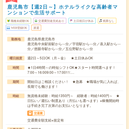
鹿児島市【週2日～】ホテルライクな高齢者マ
ンションで生活サポート
職種未経験OK
交通費別途支給あり
土日祝日が休み
残業なし
WEB登録OK
派遣
鹿児島県鹿児島市
勤務地
鹿児島中央駅前駅から---分／宇宿駅から---分／喜入駅から---
分／慈眼寺駅から---分／五位野駅から---分
週2日～5日OK（月～金） ★土日休みOK
曜日頻度
★1日4時間～の時短シフトOK★スタート時間選べます！
時間
7:00～16:009:00～17:0011:…
開始日はご相談ください！ ★急募 ★職場が気に入れば、
期間
長期でも働けます！
無資格未経験：時給1350円～ 経験者：時給1400円～ ★
時給
日払い／週払い制度あり（月払いも選べます）※稼働開始時
は手続き完了次第のお支払いとなります。
交通費
交通費全額支給※規定有