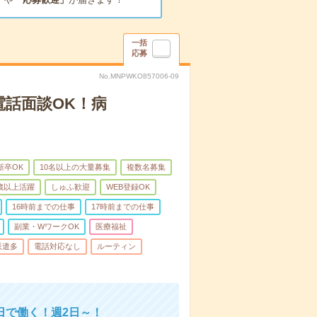
一括
応募
No.MNPWKO857006-09
電話面談OK！病
新卒OK
10名以上の大量募集
複数名募集
0歳以上活躍
しゅふ歓迎
WEB登録OK
16時前までの仕事
17時前までの仕事
副業・WワークOK
医療福祉
派遣多
電話対応なし
ルーティン
日で働く！週2日～！