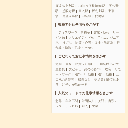
鹿児島中央駅
谷山(指宿枕崎線)駅
五位野
駅
慈眼寺駅
喜入駅
坂之上駅
宇宿
駅
南鹿児島駅
中名駅
枕崎駅
職種でお仕事情報をさがす
オフィスワーク・事務系
営業・販売・サー
ビス系
クリエイティブ系
IT・エンジニア
系
技術系
医療・介護・福祉・教育系
軽
作業・物流・工場・その他
こだわりでお仕事情報をさがす
短期
単発
職種未経験OK
10名以上の大
量募集
友だちと一緒の応募OK
在宅・リモ
ートワーク
週2～3日勤務
週4日勤務
土
日祝のみ勤務
残業なし
交通費別途支給あ
り
語学力が活かせる
人気のワードでお仕事情報をさがす
急募
年齢不問
財団法人
英語
書類チェ
ック
テレビ局
封入
大学