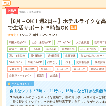
未読
NEW
掲載日
2026/08/06
【8月～OK！週2日～】ホテルライクな
で生活サポート＊時短OK
派遣
＜シニア向けマンション＞
派遣先
職種未経験OK
社会人未経験OK
ブランクOK
大学生歓迎
既卒第二
友達と一緒OK
OA不要
英語不要
履歴書不要
40～50代活躍
6
週2～3日勤務
週4日勤務
週5日勤務
土日祝休
朝10時以降スタート
5ｈ以内OK
午後のみOK
残業なし
シフト
交替制勤務
扶養控内
交費支給
車通勤可
服装自由
日払いOK
週払いOK
職場が禁煙
自転車・バイクOK
看護師
介護士
ここがポイント！
自由なシフト＊7時～、11時～、16時～など好きな勤務
▼高級ホテルのようなキレイな職場で介護のお仕事！入居者さんは自
も長く続けやすいです。▼来社＆履歴書不要！自宅にいながらスマホ