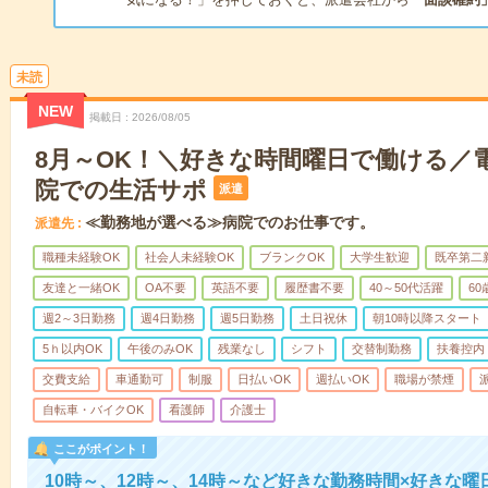
未読
NEW
掲載日
2026/08/05
8月～OK！＼好きな時間曜日で働ける／
院での生活サポ
派遣
≪勤務地が選べる≫病院でのお仕事です。
派遣先
職種未経験OK
社会人未経験OK
ブランクOK
大学生歓迎
既卒第二
友達と一緒OK
OA不要
英語不要
履歴書不要
40～50代活躍
6
週2～3日勤務
週4日勤務
週5日勤務
土日祝休
朝10時以降スタート
5ｈ以内OK
午後のみOK
残業なし
シフト
交替制勤務
扶養控内
交費支給
車通勤可
制服
日払いOK
週払いOK
職場が禁煙
自転車・バイクOK
看護師
介護士
ここがポイント！
10時～、12時～、14時～など好きな勤務時間×好きな曜