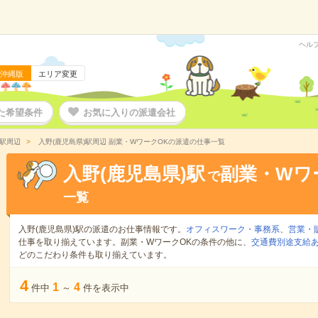
ヘル
沖縄版
エリア変更
た希望条件
お気に入りの派遣会社
)駅周辺
入野(鹿児島県)駅周辺 副業・WワークOKの派遣の仕事一覧
入野(鹿児島県)駅
副業・Wワ
で
一覧
入野(鹿児島県)駅の派遣のお仕事情報です。
オフィスワーク・事務系
、
営業・
仕事を取り揃えています。副業・WワークOKの条件の他に、
交通費別途支給
どのこだわり条件も取り揃えています。
4
1
4
件中
～
件を表示中