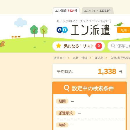
エン派遣
7424
件
エンバイト
12362
件
ちょうど良いワークライフバランスが叶う
九州・
気になる！リスト
0
保存し
派遣TOP
九州・沖縄
鹿児島
入野(鹿児島県
,
1
3
3
8
平均時給:
円
設定中の検索条件
期間
---
派遣形式
---
時給
---