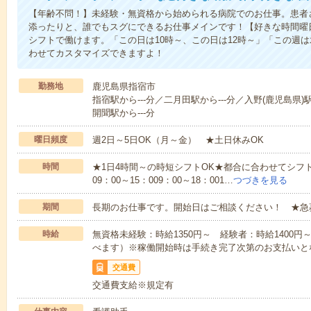
【年齢不問！】未経験・無資格から始められる病院でのお仕事。患者
添ったりと、誰でもスグにできるお仕事メインです！【好きな時間曜日
シフトで働けます。「この日は10時～、この日は12時～」「この週
わせてカスタマイズできますよ！
勤務地
鹿児島県指宿市
指宿駅から---分／二月田駅から---分／入野(鹿児島県)駅
開聞駅から---分
曜日頻度
週2日～5日OK（月～金） ★土日休みOK
時間
★1日4時間～の時短シフトOK★都合に合わせてシフト
09：00～15：009：00～18：001…
つづきを見る
期間
長期のお仕事です。開始日はご相談ください！ ★急
時給
無資格未経験：時給1350円～ 経験者：時給1400
べます）※稼働開始時は手続き完了次第のお支払いと
交通費
交通費支給※規定有