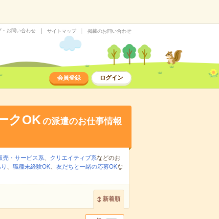
プ・お問い合わせ
サイトマップ
掲載のお問い合わせ
会員登録
ログイン
ークOK
の派遣のお仕事情報
販売・サービス系
、
クリエイティブ系
などのお
あり
、
職種未経験OK
、
友だちと一緒の応募OK
な
新着順