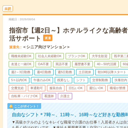
未読
掲載日
2026/08/04
指宿市【週2日～】ホテルライクな高齢
活サポート
派遣
＜シニア向けマンション＞
派遣先
職種未経験OK
社会人未経験OK
ブランクOK
大学生歓迎
既卒第二
友達と一緒OK
OA不要
英語不要
履歴書不要
40～50代活躍
6
週2～3日勤務
週4日勤務
週5日勤務
土日祝休
朝10時以降スタート
5ｈ以内OK
午後のみOK
残業なし
シフト
交替制勤務
扶養控内
交費支給
車通勤可
服装自由
日払いOK
週払いOK
職場が禁煙
自転車・バイクOK
看護師
介護士
ここがポイント！
自由なシフト＊7時～、11時～、16時～など好きな勤務
▼高級ホテルのようなキレイな職場で介護のお仕事！入居者さんは自
も長く続けやすいです。▼来社＆履歴書不要！自宅にいながらスマホ