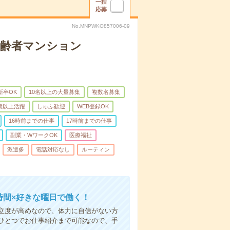
一括
応募
No.MNPWKO857006-09
高齢者マンション
新卒OK
10名以上の大量募集
複数名募集
0歳以上活躍
しゅふ歓迎
WEB登録OK
16時前までの仕事
17時前までの仕事
副業・WワークOK
医療福祉
派遣多
電話対応なし
ルーティン
時間×好きな曜日で働く！
立度が高めなので、体力に自信がない方
ひとつでお仕事紹介まで可能なので、手