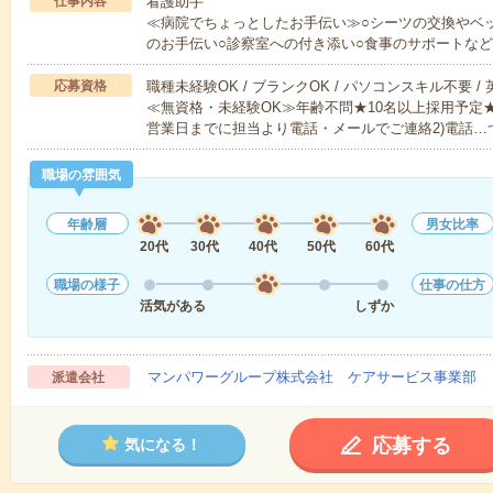
仕事内容
看護助手
≪病院でちょっとしたお手伝い≫○シーツの交換やベ
のお手伝い○診察室への付き添い○食事のサポートな
応募資格
職種未経験OK / ブランクOK / パソコンスキル不要 /
≪無資格・未経験OK≫年齢不問★10名以上採用予定
営業日までに担当より電話・メールでご連絡2)電話…
職場の雰囲気
年齢層
男女比率
20代
30代
40代
50代
60代
職場の様子
仕事の仕方
活気がある
しずか
マンパワーグループ株式会社 ケアサービス事業部 
派遣会社
応募する
気になる！