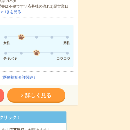
 英語力不要
歴書は不要です▽応募後の流れ1)翌営業日
つづきを見る
女性
男性
テキパキ
コツコツ
（医療福祉介護関連）
詳しく見る
クリック！
」
や
「応募歓迎」
が届きます！