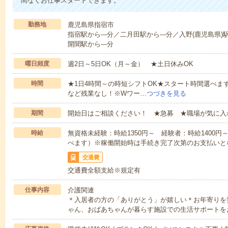
間なくお仕事スタートできます。
勤務地
鹿児島県指宿市
指宿駅から---分／二月田駅から---分／入野(鹿児島県)駅
開聞駅から---分
曜日頻度
週2日～5日OK（月～金） ★土日休みOK
時間
★1日4時間～の時短シフトOK★スタート時間選べます！7:00～1
など残業なし！※Wワー…
つづきを見る
期間
開始日はご相談ください！ ★急募 ★職場が気に入
時給
無資格未経験：時給1350円～ 経験者：時給1400
べます）※稼働開始時は手続き完了次第のお支払いと
交通費
交通費全額支給※規定有
仕事内容
介護関連
＊入居者の方の「ありがとう」が嬉しい＊お年寄りを
ゃん、おばあちゃんが暮らす施設での生活サポートを