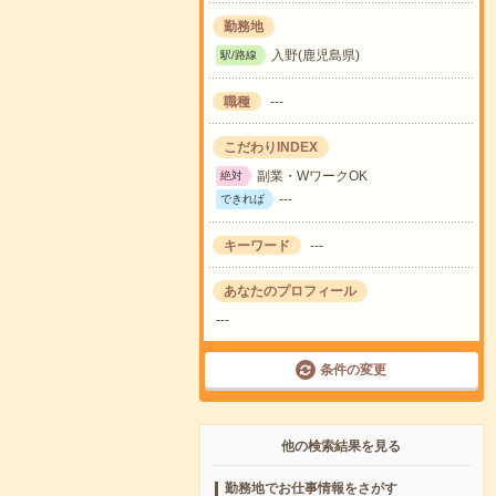
勤務地
入野(鹿児島県)
駅/路線
職種
---
こだわりINDEX
副業・WワークOK
絶対
---
できれば
キーワード
---
あなたのプロフィール
---
条件の変更
他の検索結果を見る
勤務地でお仕事情報をさがす