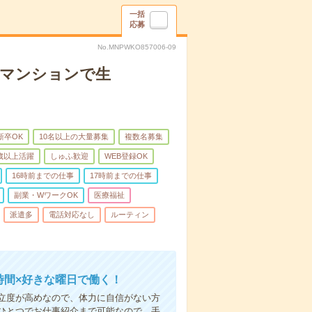
一括
応募
No.MNPWKO857006-09
者マンションで生
新卒OK
10名以上の大量募集
複数名募集
0歳以上活躍
しゅふ歓迎
WEB登録OK
16時前までの仕事
17時前までの仕事
副業・WワークOK
医療福祉
派遣多
電話対応なし
ルーティン
時間×好きな曜日で働く！
立度が高めなので、体力に自信がない方
ひとつでお仕事紹介まで可能なので、手