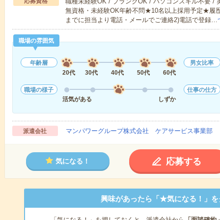
応募資格
職種未経験OK / ブランクOK / パソコンスキル不要 /
無資格・未経験OK年齢不問★10名以上採用予定★履
までに担当より電話・メールでご連絡2)電話で登録…
職場の雰囲気
年齢層
男女比率
20代
30代
40代
50代
60代
職場の様子
仕事の仕方
活気がある
しずか
マンパワーグループ株式会社 ケアサービス事業部 
派遣会社
応募する
気になる！
興味があったら「★気になる！」を
「気になる！」を押しておくと、派遣会社から
「面談確約