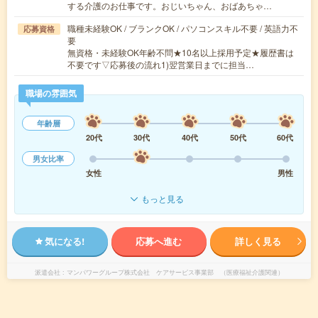
する介護のお仕事です。おじいちゃん、おばあちゃ…
職種未経験OK / ブランクOK / パソコンスキル不要 / 英語力不
応募資格
要
無資格・未経験OK年齢不問★10名以上採用予定★履歴書は
不要です▽応募後の流れ1)翌営業日までに担当…
職場の雰囲気
年齢層
20代
30代
40代
50代
60代
男女比率
女性
男性
もっと見る
気になる!
応募へ進む
詳しく見る
派遣会社
マンパワーグループ株式会社 ケアサービス事業部 （医療福祉介護関連）