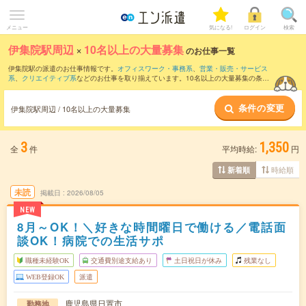
メニュー
気になる!
ログイン
検索
伊集院駅周辺
×
10名以上の大量募集
のお仕事一覧
伊集院駅の派遣のお仕事情報です。
オフィスワーク・事務系
、
営業・販売・サービス
系
、
クリエイティブ系
などのお仕事を取り揃えています。10名以上の大量募集の条件
の他に、
交通費別途支給あり
、
職種未経験OK
、
友だちと一緒の応募OK
などのこだわ
り条件も取り揃えています。
条件の変更
伊集院駅周辺 / 10名以上の大量募集
3
1,350
全
件
平均時給:
円
時給順
新着順
未読
掲載日
2026/08/05
NEW
8月～OK！＼好きな時間曜日で働ける／電話面
談OK！病院での生活サポ
職種未経験OK
交通費別途支給あり
土日祝日が休み
残業なし
WEB登録OK
派遣
鹿児島県日置市
勤務地