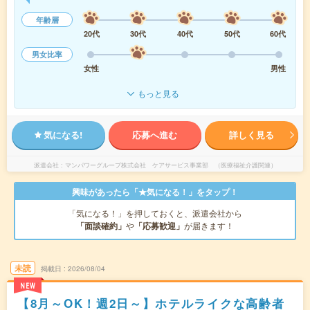
年齢層
20代
30代
40代
50代
60代
男女比率
女性
男性
もっと見る
気になる!
応募へ進む
詳しく見る
派遣会社
マンパワーグループ株式会社 ケアサービス事業部 （医療福祉介護関連）
興味があったら「★気になる！」をタップ！
「気になる！」を押しておくと、派遣会社から
「面談確約」
や
「応募歓迎」
が届きます！
未読
掲載日
2026/08/04
NEW
【8月～OK！週2日～】ホテルライクな高齢者