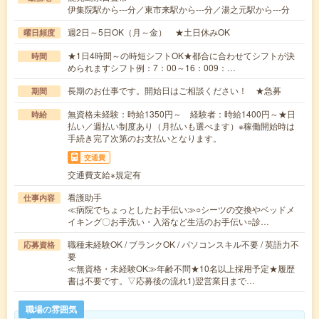
伊集院駅から---分／東市来駅から---分／湯之元駅から---分
週2日～5日OK（月～金） ★土日休みOK
曜日頻度
★1日4時間～の時短シフトOK★都合に合わせてシフトが決
時間
められますシフト例：7：00～16：009：…
長期のお仕事です。開始日はご相談ください！ ★急募
期間
無資格未経験：時給1350円～ 経験者：時給1400円～★日
時給
払い／週払い制度あり（月払いも選べます）※稼働開始時は
手続き完了次第のお支払いとなります。
交通費
交通費支給※規定有
看護助手
仕事内容
≪病院でちょっとしたお手伝い≫○シーツの交換やベッドメ
イキング〇お手洗い・入浴など生活のお手伝い○診…
職種未経験OK / ブランクOK / パソコンスキル不要 / 英語力不
応募資格
要
≪無資格・未経験OK≫年齢不問★10名以上採用予定★履歴
書は不要です。▽応募後の流れ1)翌営業日まで…
職場の雰囲気