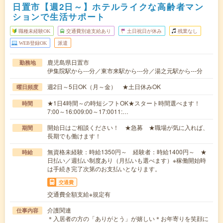
日置市【週2日～】ホテルライクな高齢者マン
ションで生活サポート
職種未経験OK
交通費別途支給あり
土日祝日が休み
残業なし
WEB登録OK
派遣
鹿児島県日置市
勤務地
伊集院駅から---分／東市来駅から---分／湯之元駅から---分
週2日～5日OK（月～金） ★土日休みOK
曜日頻度
★1日4時間～の時短シフトOK★スタート時間選べます！
時間
7:00～16:009:00～17:0011:…
開始日はご相談ください！ ★急募 ★職場が気に入れば、
期間
長期でも働けます！
無資格未経験：時給1350円～ 経験者：時給1400円～ ★
時給
日払い／週払い制度あり（月払いも選べます）※稼働開始時
は手続き完了次第のお支払いとなります。
交通費
交通費全額支給※規定有
介護関連
仕事内容
＊入居者の方の「ありがとう」が嬉しい＊お年寄りを笑顔に