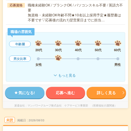
職種未経験OK / ブランクOK / パソコンスキル不要 / 英語力不
応募資格
要
無資格・未経験OK年齢不問★10名以上採用予定★履歴書は
不要です▽応募後の流れ1)翌営業日までに担当…
職場の雰囲気
年齢層
20代
30代
40代
50代
60代
男女比率
女性
男性
もっと見る
気になる!
応募へ進む
詳しく見る
派遣会社
マンパワーグループ株式会社 ケアサービス事業部 （医療福祉介護関連）
未読
掲載日
2026/08/03