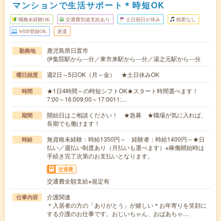
マンションで生活サポート＊時短OK
職種未経験OK
交通費別途支給あり
土日祝日が休み
残業なし
WEB登録OK
派遣
鹿児島県日置市
勤務地
伊集院駅から---分／東市来駅から---分／湯之元駅から---分
週2日～5日OK（月～金） ★土日休みOK
曜日頻度
★1日4時間～の時短シフトOK★スタート時間選べます！
時間
7:00～16:009:00～17:0011:…
開始日はご相談ください！ ★急募 ★職場が気に入れば、
期間
長期でも働けます！
無資格未経験：時給1350円～ 経験者：時給1400円～★日
時給
払い／週払い制度あり（月払いも選べます）※稼働開始時は
手続き完了次第のお支払いとなります。
交通費
交通費全額支給※規定有
介護関連
仕事内容
＊入居者の方の「ありがとう」が嬉しい＊お年寄りを笑顔に
する介護のお仕事です。おじいちゃん、おばあちゃ…