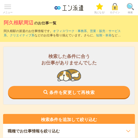
メニュー
気になる!
ログイン
検索
阿久根駅周辺
のお仕事一覧
阿久根駅の派遣のお仕事情報です。
オフィスワーク・事務系
、
営業・販売・サービス
系
、
クリエイティブ系
などのお仕事を取り揃えています。さらに、
短期
・
単発
などの
期間や、
職種未経験OK
などのこだわり条件で絞り込んでいただけます。
また、
野田郷駅
・
西方駅
・
高尾野駅
・
薩摩高城駅
・
牛ノ浜駅
など近隣駅のお仕事もご
確認いただけます。
検索した条件に合う
お仕事がありませんでした
条件を変更して再検索
検索条件を追加して絞り込む
職種
でお仕事情報を絞り込む