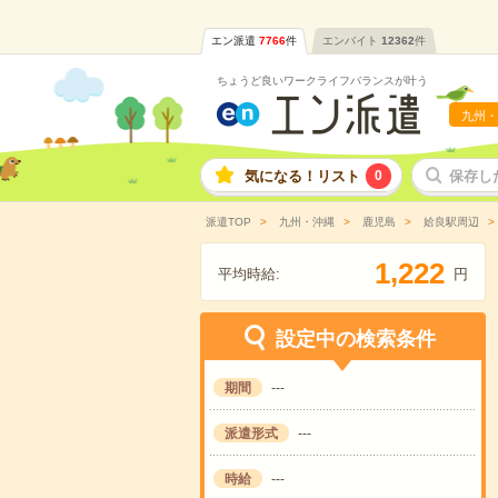
エン派遣
7766
件
エンバイト
12362
件
ちょうど良いワークライフバランスが叶う
九州・
気になる！リスト
0
保存し
派遣TOP
九州・沖縄
鹿児島
姶良駅周辺
,
1
2
2
2
平均時給:
円
設定中の検索条件
期間
---
派遣形式
---
時給
---