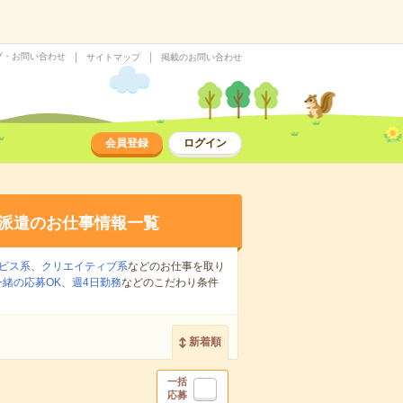
プ・お問い合わせ
サイトマップ
掲載のお問い合わせ
会員登録
ログイン
派遣のお仕事情報一覧
ビス系
、
クリエイティブ系
などのお仕事を取り
緒の応募OK
、
週4日勤務
などのこだわり条件
新着順
一括
応募