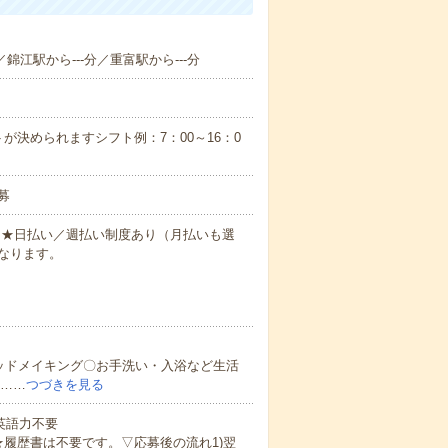
／錦江駅から---分／重富駅から---分
が決められますシフト例：7：00～16：0
募
円～★日払い／週払い制度あり（月払いも選
なります。
ッドメイキング〇お手洗い・入浴など生活
ど……
つづきを見る
 英語力不要
★履歴書は不要です。▽応募後の流れ1)翌