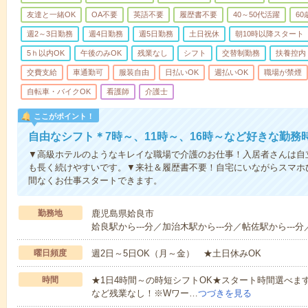
友達と一緒OK
OA不要
英語不要
履歴書不要
40～50代活躍
6
週2～3日勤務
週4日勤務
週5日勤務
土日祝休
朝10時以降スタート
5ｈ以内OK
午後のみOK
残業なし
シフト
交替制勤務
扶養控内
交費支給
車通勤可
服装自由
日払いOK
週払いOK
職場が禁煙
自転車・バイクOK
看護師
介護士
ここがポイント！
自由なシフト＊7時～、11時～、16時～など好きな勤務
▼高級ホテルのようなキレイな職場で介護のお仕事！入居者さんは自
も長く続けやすいです。▼来社＆履歴書不要！自宅にいながらスマホ
間なくお仕事スタートできます。
勤務地
鹿児島県姶良市
姶良駅から---分／加治木駅から---分／帖佐駅から---分
曜日頻度
週2日～5日OK（月～金） ★土日休みOK
時間
★1日4時間～の時短シフトOK★スタート時間選べます！7:00～1
など残業なし！※Wワー…
つづきを見る