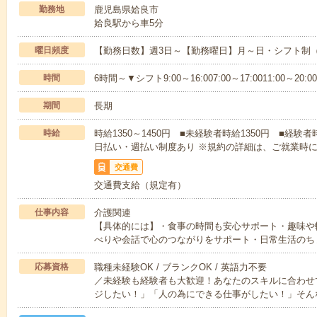
勤務地
鹿児島県姶良市
姶良駅から車5分
曜日頻度
【勤務日数】週3日～【勤務曜日】月～日・シフト制
時間
6時間～▼シフト9:00～16:007:00～17:0011:00～20:00
期間
長期
時給
時給1350～1450円 ■未経験者時給1350円 ■経験者
日払い・週払い制度あり ※規約の詳細は、ご就業時
交通費
交通費支給（規定有）
仕事内容
介護関連
【具体的には】・食事の時間も安心サポート・趣味や
べりや会話で心のつながりをサポート・日常生活のち
応募資格
職種未経験OK / ブランクOK / 英語力不要
／未経験も経験者も大歓迎！あなたのスキルに合わせ
ジしたい！」「人の為にできる仕事がしたい！」そん