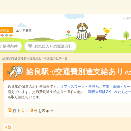
ヘル
沖縄版
エリア変更
た希望条件
お気に入りの派遣会社
姶良駅周辺 交通費別途支給ありの派遣の仕事一覧
姶良駅
交通費別途支給あり
で
の
姶良駅の派遣のお仕事情報です。
オフィスワーク・事務系
、
営業・販売・サー
揃えています。交通費別途支給ありの条件の他に、
職種未経験OK
、
友だちと一
も取り揃えています。
9
1
9
件中
～
件を表示中
未読