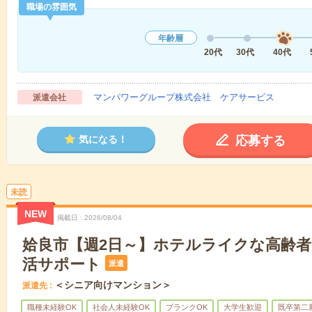
職場の雰囲気
年齢層
20代
30代
40代
マンパワーグループ株式会社 ケアサービス
派遣会社
応募する
気になる！
未読
NEW
掲載日
2026/08/04
姶良市【週2日～】ホテルライクな高齢
活サポート
派遣
＜シニア向けマンション＞
派遣先
職種未経験OK
社会人未経験OK
ブランクOK
大学生歓迎
既卒第二