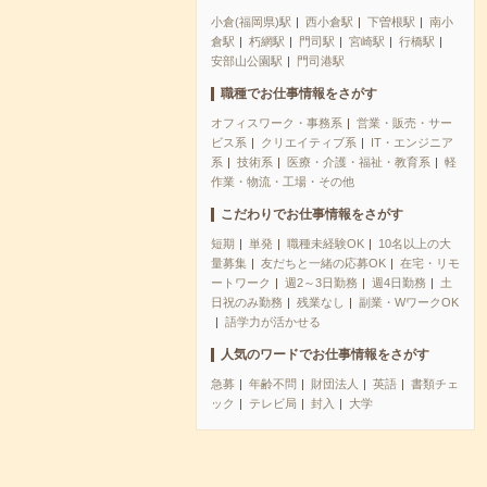
小倉(福岡県)駅
西小倉駅
下曽根駅
南小
倉駅
朽網駅
門司駅
宮崎駅
行橋駅
安部山公園駅
門司港駅
職種でお仕事情報をさがす
オフィスワーク・事務系
営業・販売・サー
ビス系
クリエイティブ系
IT・エンジニア
系
技術系
医療・介護・福祉・教育系
軽
作業・物流・工場・その他
こだわりでお仕事情報をさがす
短期
単発
職種未経験OK
10名以上の大
量募集
友だちと一緒の応募OK
在宅・リモ
ートワーク
週2～3日勤務
週4日勤務
土
日祝のみ勤務
残業なし
副業・WワークOK
語学力が活かせる
人気のワードでお仕事情報をさがす
急募
年齢不問
財団法人
英語
書類チェ
ック
テレビ局
封入
大学