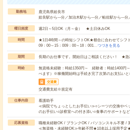
勤務地
鹿児島県姶良市
姶良駅から---分／加治木駅から---分／帖佐駅から---分
曜日頻度
週2日～5日OK（月～金） ★土日休みOK
時間
★1日4時間～の時短シフトOK★都合に合わせてシフト
09：00～15：009：00～18：001…
つづきを見る
期間
長期のお仕事です。開始日はご相談ください！ ★急
時給
無資格未経験：時給1350円～ 経験者：時給1400
べます）※稼働開始時は手続き完了次第のお支払いと
交通費
交通費支給※規定有
仕事内容
看護助手
≪病院でちょっとしたお手伝い≫○シーツの交換やベ
のお手伝い○診察室への付き添い○食事のサポートな
応募資格
職種未経験OK / ブランクOK / パソコンスキル不要 /
≪無資格・未経験OK≫年齢不問★10名以上採用予定