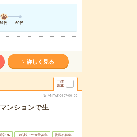
50代
60代
詳しく見る
一括
応募
No.MNPWKO857006-06
者マンションで生
新卒OK
10名以上の大量募集
複数名募集