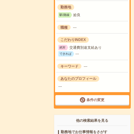
勤務地
姶良
駅/路線
職種
---
こだわりINDEX
交通費別途支給あり
絶対
---
できれば
キーワード
---
あなたのプロフィール
---
条件の変更
他の検索結果を見る
勤務地でお仕事情報をさがす