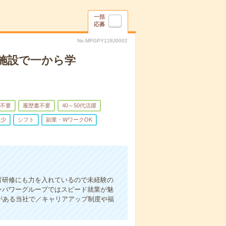
一括
応募
No.MPGPY128J0002
施設で一から学
不要
履歴書不要
40～50代活躍
業少
シフト
副業・WワークOK
育研修にも力を入れているので未経験の
ンパワーグループではスピード就業が魅
がある当社で／キャリアアップ制度や福