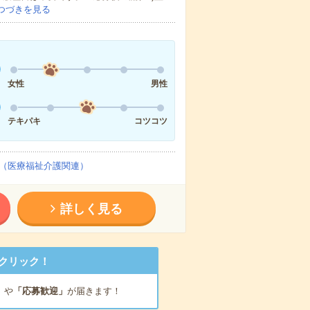
つづきを見る
女性
男性
テキパキ
コツコツ
（医療福祉介護関連）
詳しく見る
クリック！
」
や
「応募歓迎」
が届きます！