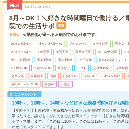
NEW
掲載日
2026/08/05
8月～OK！＼好きな時間曜日で働ける／
院での生活サポ
派遣
≪勤務地が選べる≫病院でのお仕事です。
派遣先
職種未経験OK
社会人未経験OK
ブランクOK
大学生歓迎
既卒第二
友達と一緒OK
OA不要
英語不要
履歴書不要
40～50代活躍
6
週2～3日勤務
週4日勤務
週5日勤務
土日祝休
朝10時以降スタート
5ｈ以内OK
午後のみOK
残業なし
シフト
交替制勤務
扶養控内
交費支給
車通勤可
制服
日払いOK
週払いOK
職場が禁煙
自転車・バイクOK
看護師
介護士
ここがポイント！
10時～、12時～、14時～など好きな勤務時間×好きな曜
【年齢不問！】未経験・無資格から始められる病院でのお仕事。患者
添ったりと、誰でもスグにできるお仕事メインです！【好きな時間曜日
シフトで働けます。「この日は10時～、この日は12時～」「この週
わせてカスタマイズできますよ！