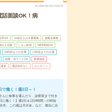
No.MNPWKO857006-06
電話面談OK！病
新卒OK
10名以上の大量募集
複数名募集
0歳以上活躍
しゅふ歓迎
WEB登録OK
16時前までの仕事
17時前までの仕事
副業・WワークOK
医療福祉
派遣多
電話対応なし
ルーティン
日で働く！週2日～！
さんに食事を運んだり、診察室まで付き
に働く！】週2日＆1日4時間～の時短
は水木、この週は月水金」など、都合に合