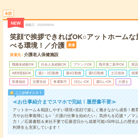
未読
NEW
掲載日
2026/08/04
笑顔で挨拶できればOK○アットホームな
べる環境！／介護
派遣
介護老人保健施設
派遣先
職種未経験OK
社会人未経験OK
ブランクOK
既卒第二新卒OK
英語
WEB登録OK
週2～3日勤務
週4日勤務
週5日勤務
土日祝休
残
医療福祉
交費支給
車通勤可
日払いOK
週払いOK
介護士
ここがポイント！
≪お仕事紹介までスマホで完結！履歴書不要≫
アットホーム＆相談しやすい環境○笑顔で楽しく働きながら成長！教
方やお仕事復帰にも○「介護の仕事を始めたい」気持ちを応援＊／マ
力！／応募書類＆来社不要で応募翌日から就業可能○50年以上の歴史
利厚生も充実しています！