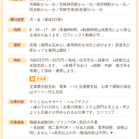
宮崎駅から---分／宮崎神宮駅から---分／南宮崎駅から---分／
田吉駅から---分／宮崎空港(鉄道)駅から---分
月～金（週休2日制）
曜日頻度
8：30～17：30（実働8時間）※勤務時間は就業先により異な
時間
る場合があります。◎フレックス勤務が可…
長期（期間を定めない雇用契約を当社と結びます）派遣先が
期間
変わっても雇用は継続！
月給23万円～50万円＋地域／住宅手当＋残業代 ※残業代は
時給
全額支給します。 ※各種手当あり ※経験・年齢・能力等を
考慮して加給・優遇します。
交通費
交通費全額支給 電車・バス 交通費支給、お車で通勤の場合
はガソリン代も支給
テクニカルサポート・ヘルプデスク
仕事内容
＜縁の下の力持ち！企業の情報システム部門を支える＞早さ
よりも正確さが求められるお仕事です。コツコツ丁…
職種未経験OK / ブランクOK / 英語力不要
応募資格
＜未経験、第二新卒OK！＞社会人経験、業界経験、資格は
問いません！※高卒以上の方（勉強内容は不問）▼…