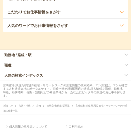
こだわり
でお仕事情報をさがす
人気のワード
でお仕事情報をさがす
勤務地 / 路線・駅
職種
人気の検索インデックス
宮崎空港(鉄道)駅周辺の在宅・リモートワークの派遣情報の検索結果。エン派遣は、エンが運営
する人材派遣会社のポータルサイト。宮崎空港(鉄道)駅周辺の派遣/求人情報を職種、勤務地、
時給、勤務時間、長期・短期などの希望条件から、あなたにピッタリの派遣のお仕事を探せま
す。
派遣TOP
九州・沖縄
宮崎
宮崎空港(鉄道)駅周辺
宮崎空港(鉄道)駅周辺 在宅・リモートワークの派
遣の仕事一覧
個人情報の取り扱いについて
ご利用規約