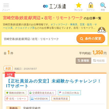
メニュー
気になる!
ログイン
検索
宮崎空港(鉄道)駅周辺
×
在宅・リモートワーク
のお仕事一覧
宮崎空港(鉄道)駅の派遣のお仕事情報です。
オフィスワーク・事務系
、
営業・販売・サ
ービス系
、
クリエイティブ系
などのお仕事を取り揃えています。在宅・リモートワー
クの条件の他に、
交通費別途支給あり
、
職種未経験OK
、
友だちと一緒の応募OK
など
のこだわり条件も取り揃えています。
条件の変更
宮崎空港(鉄道)駅周辺 / 在宅・リモートワーク
1
1,350
全
件
平均時給:
円
時給順
新着順
未読
掲載日
2026/08/07
NEW
【正社員並みの安定】未経験からチャレンジ！
ITサポート
職種未経験OK
交通費別途支給あり
土日祝日が休み
在宅・リモート
WEB登録OK
無期雇用派遣
宮崎県宮崎市
勤務地