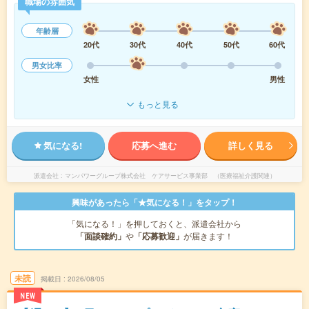
職場の雰囲気
年齢層
20代
30代
40代
50代
60代
男女比率
女性
男性
もっと見る
気になる!
応募へ進む
詳しく見る
派遣会社
マンパワーグループ株式会社 ケアサービス事業部 （医療福祉介護関連）
興味があったら「★気になる！」をタップ！
「気になる！」を押しておくと、派遣会社から
「面談確約」
や
「応募歓迎」
が届きます！
未読
掲載日
2026/08/05
NEW