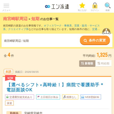
メニュー
気になる!
ログイン
検索
南宮崎駅周辺
×
短期
のお仕事一覧
南宮崎駅の派遣のお仕事情報です。
オフィスワーク・事務系
、
営業・販売・サービス
系
、
クリエイティブ系
などのお仕事を取り揃えています。短期の条件の他に、
交通費
別途支給あり
、
職種未経験OK
、
友だちと一緒の応募OK
などでもお探し頂けます。
条件の変更
南宮崎駅周辺 / 短期
4
1,325
全
件
平均時給:
円
時給順
新着順
未読
掲載日
2026/08/05
NEW
【選べるシフト×高時給！】病院で看護助手＊
電話面談OK
交通費別途支給あり
土日祝日が休み
残業なし
WEB登録OK
派遣
宮崎県宮崎市
勤務地