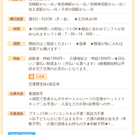
宮崎駅から---分／南宮崎駅から---分／宮崎神宮駅から---分／
佐土原駅から---分／子供の国駅から---分
週3日～5日OK（月～金） ★土日休みOK
曜日頻度
★1日4時間～の時短シフトOK★都合に合わせてシフトが決
時間
められますシフト例：7：00～16：009：…
開始日はご相談ください！ ★急募 ★職場が気に入れば、
期間
長期でも働けます！
経験者：時給1350円～ 介護福祉士：時給1300円～★日払
時給
い／週払い制度あり（月払いも選べます）※稼働開始時は手
続き完了次第のお支払いとなります。
交通費
交通費支給※規定有
看護助手
仕事内容
≪病院で患者さんのサポート≫○シーツの交換やベッドメイ
キング〇お手洗い・入浴などの介助○診察室への付…
ブランクOK / パソコンスキル不要 / 英語力不要
応募資格
≪以下どちらかに当てはまる方≫・介護の経験がある方（年
数不問）・介護の資格をお持ちの方★年齢不問★1…