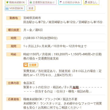
職種未経験OK
交通費別途支給あり
土日祝日が休み
残業なし
WEB登録OK
派遣
宮崎県宮崎市
勤務地
田吉駅から車7分／南宮崎駅から車12分／宮崎駅から車15分
月～金／週6日
曜日頻度
(1)08:00-17:00(休憩60分)
時間
1ヶ月以上3ヶ月未満／10月中旬～12月中旬まで
期間
時給1150円／月収例：193,200円＝1,150円×8時間×21日勤
時給
務の場合＋交通費別途支給
交通費
実費支給／当社規定あり。別途支給（2キロ以上の場合：定
期代 or～17.7円/キロ、上限4万円/月）
食品加工
仕事内容
製菓キットの仕分け・箱詰め／2ヶ月
－－－－－－－－
短期
－－－－担当するのは ：仕分け・梱包・箱詰め取…
職種未経験OK / ブランクOK / 英語力不要
応募資格
未経験OK！ ランスタッドは、きめ細やかなフォローで就業
後も安心！お気軽に何でもご相談ください！