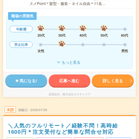
スメPoint＊髪型・服装・ネイル自由＊11名…
職場の雰囲気
年齢層
20代
30代
40代
50代
60代
男女比率
女性
男性
もっと見る
気になる!
応募へ進む
詳しく見る
派遣会社
株式会社ネオキャリア
未読
掲載日
2026/07/29
＼人気のフルリモート／経験不問！高時給
1600円＊注文受付など簡単な問合せ対応