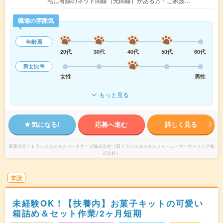
宅に有線のネット回線（光回線）がある方・ご家族…
職場の雰囲気
年齢層
20代
30代
40代
50代
60代
男女比率
女性
男性
もっと見る
気になる!
応募へ進む
詳しく見る
派遣会社
トランスコスモスパートナーズ株式会社（旧トランスコスモスフィールドマーケティング株
式会社）
未読
未経験OK！【扶養内】お菓子キットの可愛い
箱詰め＆セット作業/2ヶ月短期