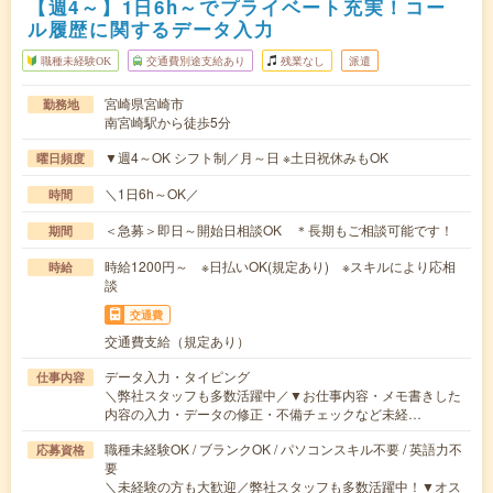
【週4～】1日6h～でプライベート充実！コー
ル履歴に関するデータ入力
職種未経験OK
交通費別途支給あり
残業なし
派遣
宮崎県宮崎市
勤務地
南宮崎駅から徒歩5分
▼週4～OK シフト制／月～日 ※土日祝休みもOK
曜日頻度
＼1日6h～OK／
時間
＜急募＞即日～開始日相談OK ＊長期もご相談可能です！
期間
時給1200円～ ※日払いOK(規定あり) ※スキルにより応相
時給
談
交通費
交通費支給（規定あり）
データ入力・タイピング
仕事内容
＼弊社スタッフも多数活躍中／▼お仕事内容・メモ書きした
内容の入力・データの修正・不備チェックなど未経…
職種未経験OK / ブランクOK / パソコンスキル不要 / 英語力不
応募資格
要
＼未経験の方も大歓迎／弊社スタッフも多数活躍中！▼オス