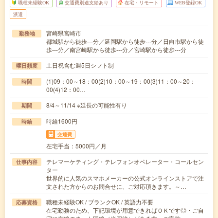
職種未経験OK
交通費別途支給あり
在宅・リモート
WEB登録OK
派遣
宮崎県宮崎市
勤務地
都城駅から徒歩---分／延岡駅から徒歩---分／日向市駅から徒
歩---分／南宮崎駅から徒歩---分／宮崎駅から徒歩---分
土日祝含む週5日シフト制
曜日頻度
(1)09：00～18：00(2)10：00～19：00(3)11：00～20：
時間
00(4)12：00…
8/4～11/14 ※延長の可能性有り
期間
時給1600円
時給
交通費
在宅手当：5000円／月
テレマーケティング・テレフォンオペレーター・コールセン
仕事内容
ター
世界的に人気のスマホメーカーの公式オンラインストアで注
文された方からのお問合せに、ご対応頂きます。～…
職種未経験OK / ブランクOK / 英語力不要
応募資格
在宅勤務のため、下記環境が用意できればＯＫです◎・ご自