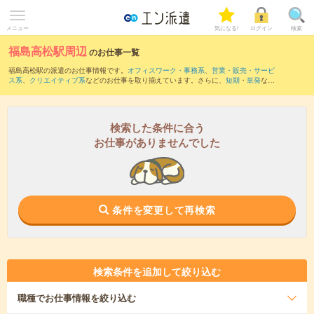
メニュー
気になる!
ログイン
検索
福島高松駅周辺
のお仕事一覧
福島高松駅の派遣のお仕事情報です。
オフィスワーク・事務系
、
営業・販売・サービ
ス系
、
クリエイティブ系
などのお仕事を取り揃えています。さらに、
短期
・
単発
など
の期間や、
職種未経験OK
などのこだわり条件で絞り込んでいただけます。
また、
志布志駅
・
大隅夏井駅
・
串間駅
・
日向大束駅
・
日向北方駅
など近隣駅のお仕事
もご確認いただけます。
検索した条件に合う
お仕事がありませんでした
条件を変更して再検索
検索条件を追加して絞り込む
職種
でお仕事情報を絞り込む