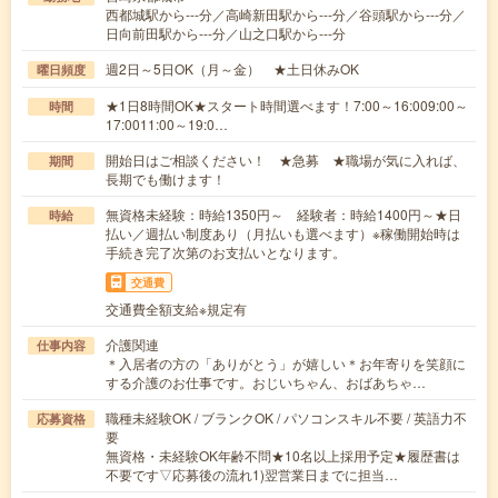
西都城駅から---分／高崎新田駅から---分／谷頭駅から---分／
日向前田駅から---分／山之口駅から---分
週2日～5日OK（月～金） ★土日休みOK
曜日頻度
★1日8時間OK★スタート時間選べます！7:00～16:009:00～
時間
17:0011:00～19:0…
開始日はご相談ください！ ★急募 ★職場が気に入れば、
期間
長期でも働けます！
無資格未経験：時給1350円～ 経験者：時給1400円～★日
時給
払い／週払い制度あり（月払いも選べます）※稼働開始時は
手続き完了次第のお支払いとなります。
交通費
交通費全額支給※規定有
介護関連
仕事内容
＊入居者の方の「ありがとう」が嬉しい＊お年寄りを笑顔に
する介護のお仕事です。おじいちゃん、おばあちゃ…
職種未経験OK / ブランクOK / パソコンスキル不要 / 英語力不
応募資格
要
無資格・未経験OK年齢不問★10名以上採用予定★履歴書は
不要です▽応募後の流れ1)翌営業日までに担当…