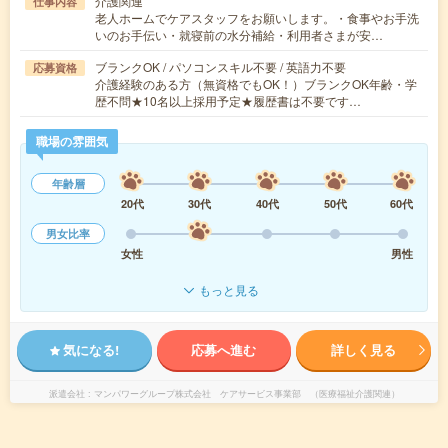
介護関連
仕事内容
老人ホームでケアスタッフをお願いします。・食事やお手洗
いのお手伝い・就寝前の水分補給・利用者さまが安…
ブランクOK / パソコンスキル不要 / 英語力不要
応募資格
介護経験のある方（無資格でもOK！）ブランクOK年齢・学
歴不問★10名以上採用予定★履歴書は不要です…
職場の雰囲気
年齢層
20代
30代
40代
50代
60代
男女比率
女性
男性
もっと見る
気になる!
応募へ進む
詳しく見る
派遣会社
マンパワーグループ株式会社 ケアサービス事業部 （医療福祉介護関連）