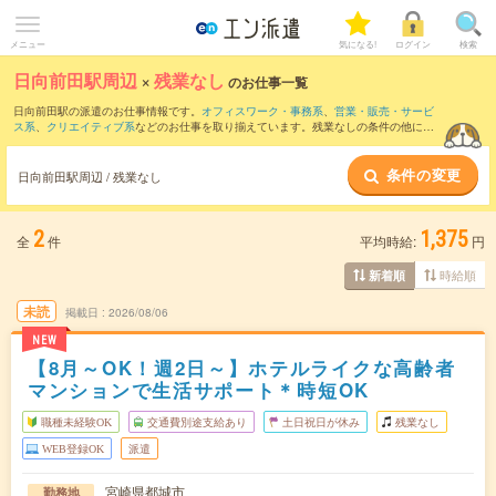
メニュー
気になる!
ログイン
検索
日向前田駅周辺
×
残業なし
のお仕事一覧
日向前田駅の派遣のお仕事情報です。
オフィスワーク・事務系
、
営業・販売・サービ
ス系
、
クリエイティブ系
などのお仕事を取り揃えています。残業なしの条件の他に、
交通費別途支給あり
、
職種未経験OK
、
友だちと一緒の応募OK
などのこだわり条件も
取り揃えています。
条件の変更
日向前田駅周辺 / 残業なし
2
1,375
全
件
平均時給:
円
時給順
新着順
未読
掲載日
2026/08/06
NEW
【8月～OK！週2日～】ホテルライクな高齢者
マンションで生活サポート＊時短OK
職種未経験OK
交通費別途支給あり
土日祝日が休み
残業なし
WEB登録OK
派遣
宮崎県都城市
勤務地