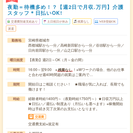
夜勤＝待機多め！？【週2日で月収.万円】介護
スタッフ＊日払いOK!
交通費別途支給あり
土日祝日が休み
残業なし
WEB登録OK
派遣
宮崎県都城市
勤務地
西都城駅から---分／高崎新田駅から---分／谷頭駅から---分／
日向前田駅から---分／山之口駅から---分
【夜勤】週2日～OK（月～金の間）
曜日頻度
16:00～翌9:00 ※
！※Wワークの場合、他のお仕事
残業なし
時間
と合わせ週40時間超の就業はご案内で…
開始日はご相談ください！ ★職場が気に入れば、長期でも
期間
働けます！
経験者時給1400円～（夜勤時給1750円～）★日収万円以上
時給
★日払い／週払い制度あり（月払いも選べます）※稼働開始
時は手続き完了次第のお支払いとなります。
交通費
交通費支給※規定有