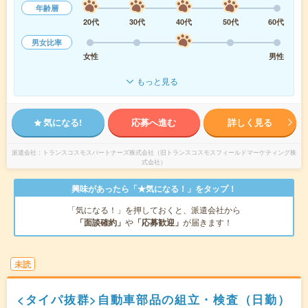
年齢層
20代
30代
40代
50代
60代
男女比率
女性
男性
もっと見る
気になる!
応募へ進む
詳しく見る
派遣会社
トランスコスモスパートナーズ株式会社（旧トランスコスモスフィールドマーケティング株
式会社）
興味があったら「★気になる！」をタップ！
「気になる！」を押しておくと、派遣会社から
「面談確約」
や
「応募歓迎」
が届きます！
未読
<タイパ抜群>自動車部品の組立・検査（日勤）