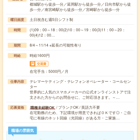
都城駅から徒歩---分／延岡駅から徒歩---分／日向市駅から徒
歩---分／南宮崎駅から徒歩---分／宮崎駅から徒歩---分
土日祝含む週5日シフト制
曜日頻度
(1)09：00～18：00(2)10：00～19：00(3)11：00～20：
時間
00(4)12：00…
8/4～11/14 ※延長の可能性有り
期間
時給1600円
時給
交通費
在宅手当：5000円／月
テレマーケティング・テレフォンオペレーター・コールセン
仕事内容
ター
世界的に人気のスマホメーカーの公式オンラインストアで注
文された方からのお問合せに、ご対応頂きます。～…
/ ブランクOK / 英語力不要
職種未経験OK
応募資格
在宅勤務のため、下記環境が用意できればＯＫです◎・ご自
宅に有線のネット回線（光回線）がある方・ご家族…
職場の雰囲気