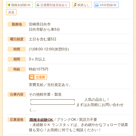
職種未経験OK
交通費別途支給あり
残業なし
WEB登録OK
派遣
宮崎県日向市
勤務地
日向市駅から車5分
土日を含む週5日
曜日頻度
(1)08:00-12:00(休憩0分)
時間
3ヶ月以上
期間
時給1075円
時給
交通費
実費支給／当社規定あり。
その他軽作業・製造
仕事内容
┏━━━━━━━━━━━┓ 人気の品出し！
┗━━━━━━━━━━━┛まずはお気軽にお問い合わせ
く…
/ ブランクOK / 英語力不要
職種未経験OK
応募資格
・未経験ＯＫ ランスタッドは、きめ細やかなフォローで就業
後も安心！お気軽に何でもご相談ください！