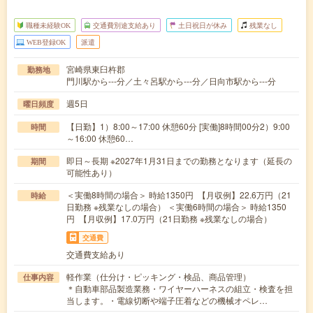
職種未経験OK
交通費別途支給あり
土日祝日が休み
残業なし
WEB登録OK
派遣
宮崎県東臼杵郡
勤務地
門川駅から---分／土々呂駅から---分／日向市駅から---分
週5日
曜日頻度
【日勤】1）8:00～17:00 休憩60分 [実働]8時間00分2）9:00
時間
～16:00 休憩60…
即日～長期 ※2027年1月31日までの勤務となります（延長の
期間
可能性あり）
＜実働8時間の場合＞ 時給1350円 【月収例】22.6万円（21
時給
日勤務 ※残業なしの場合） ＜実働6時間の場合＞ 時給1350
円 【月収例】17.0万円（21日勤務 ※残業なしの場合）
交通費
交通費支給あり
軽作業（仕分け・ピッキング・検品、商品管理）
仕事内容
＊自動車部品製造業務・ワイヤーハーネスの組立・検査を担
当します。・電線切断や端子圧着などの機械オペレ…