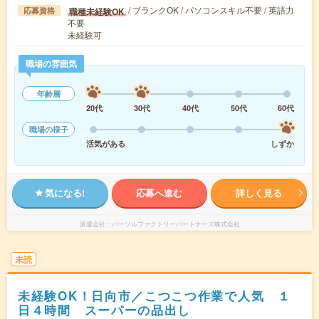
/ ブランクOK / パソコンスキル不要 / 英語力
職種未経験OK
応募資格
不要
未経験可
職場の雰囲気
年齢層
20代
30代
40代
50代
60代
職場の様子
活気がある
しずか
気になる!
応募へ進む
詳しく見る
派遣会社
パーソルファクトリーパートナーズ株式会社
未読
未経験OK！日向市／こつこつ作業で人気 １
日４時間 スーパーの品出し