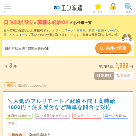
メニュー
気になる!
ログイン
検索
日向市駅周辺
×
職種未経験OK
のお仕事一覧
日向市駅の派遣のお仕事情報です。
オフィスワーク・事務系
、
営業・販売・サービス
系
、
クリエイティブ系
などのお仕事を取り揃えています。職種未経験OKの条件の他
に、
交通費別途支給あり
、
友だちと一緒の応募OK
、
週4日勤務
などのこだわり条件も
取り揃えています。
条件の変更
日向市駅周辺 / 職種未経験OK
3
1,333
全
件
平均時給:
円
時給順
新着順
未読
掲載日
2026/07/29
＼人気のフルリモート／経験不問！高時給
1600円＊注文受付など簡単な問合せ対応
職種未経験OK
交通費別途支給あり
在宅・リモート
WEB登録OK
派遣
宮崎県宮崎市
勤務地