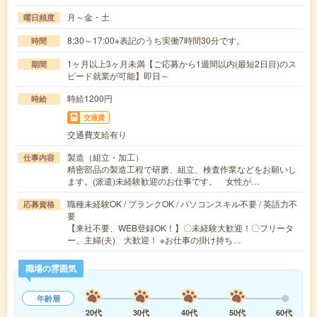
月～金・土
曜日頻度
8:30～17:00※表記のうち実働7時間30分です。
時間
1ヶ月以上3ヶ月未満【ご応募から1週間以内(最短2日目)のス
期間
ピード就業が可能】即日～
時給1200円
時給
交通費
交通費支給有り
製造（組立・加工）
仕事内容
精密部品の製造工程で研磨、組立、検査作業などをお願いし
ます。(派遣)未経験歓迎のお仕事です。 女性が…
職種未経験OK / ブランクOK / パソコンスキル不要 / 英語力不
応募資格
要
【来社不要、WEB登録OK！】〇未経験大歓迎！〇フリータ
ー、主婦(夫) 大歓迎！ ※お仕事の掛け持ち…
職場の雰囲気
年齢層
20代
30代
40代
50代
60代