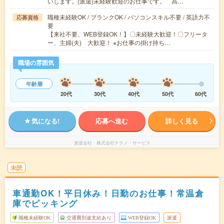
いします。(派遣)未経験歓迎のお仕事です。 高…
職種未経験OK / ブランクOK / パソコンスキル不要 / 英語力不
応募資格
要
【来社不要、WEB登録OK！】〇未経験大歓迎！〇フリータ
ー、主婦(夫) 大歓迎！ ※お仕事の掛け持ち…
職場の雰囲気
年齢層
20代
30代
40代
50代
60代
気になる!
応募へ進む
詳しく見る
派遣会社
株式会社テクノ・サービス
未読
車通勤OK！平日休み！日勤のお仕事！常温倉
庫でピッキング
職種未経験OK
交通費別途支給あり
WEB登録OK
派遣