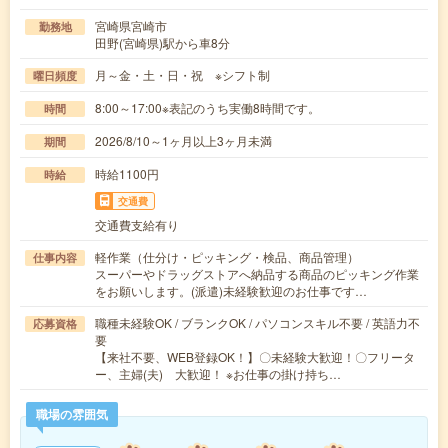
宮崎県宮崎市
勤務地
田野(宮崎県)駅から車8分
月～金・土・日・祝 ※シフト制
曜日頻度
8:00～17:00※表記のうち実働8時間です。
時間
2026/8/10～1ヶ月以上3ヶ月未満
期間
時給1100円
時給
交通費
交通費支給有り
軽作業（仕分け・ピッキング・検品、商品管理）
仕事内容
スーパーやドラッグストアへ納品する商品のピッキング作業
をお願いします。(派遣)未経験歓迎のお仕事です…
職種未経験OK / ブランクOK / パソコンスキル不要 / 英語力不
応募資格
要
【来社不要、WEB登録OK！】〇未経験大歓迎！〇フリータ
ー、主婦(夫) 大歓迎！ ※お仕事の掛け持ち…
職場の雰囲気