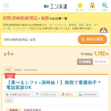
メニュー
気になる!
ログイン
検索
田野(宮崎県)駅周辺
×
短期
のお仕事一覧
田野(宮崎県)駅の派遣のお仕事情報です。
オフィスワーク・事務系
、
営業・販売・サー
ビス系
、
クリエイティブ系
などのお仕事を取り揃えています。短期の条件の他に、
交
通費別途支給あり
、
職種未経験OK
、
友だちと一緒の応募OK
などでもお探し頂けま
す。
条件の変更
田野(宮崎県)駅周辺 / 短期
6
1,192
全
件
平均時給:
円
時給順
新着順
未読
掲載日
2026/08/05
NEW
【選べるシフト×高時給！】病院で看護助手＊
電話面談OK
交通費別途支給あり
土日祝日が休み
残業なし
WEB登録OK
派遣
宮崎県宮崎市
勤務地