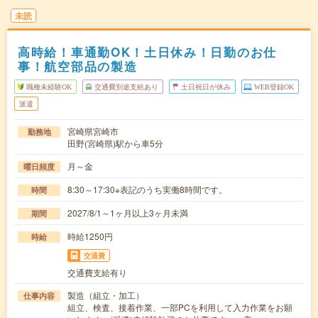
未読
高時給！車通勤OK！土日休み！日勤のお仕
事！航空部品の製造
職種未経験OK
交通費別途支給あり
土日祝日が休み
WEB登録OK
派遣
宮崎県宮崎市
勤務地
田野(宮崎県)駅から車5分
月～金
曜日頻度
8:30～17:30※表記のうち実働8時間です。
時間
2027/8/1～1ヶ月以上3ヶ月未満
期間
時給1250円
時給
交通費
交通費支給有り
製造（組立・加工）
仕事内容
組立、検査、接着作業、一部PCを利用して入力作業をお願