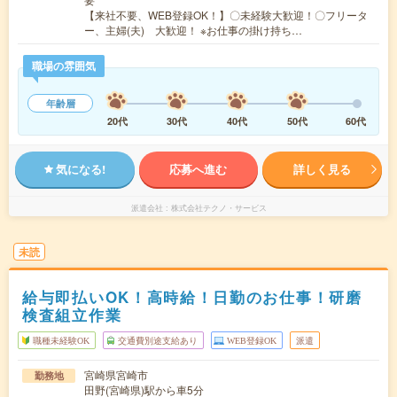
【来社不要、WEB登録OK！】〇未経験大歓迎！〇フリータ
ー、主婦(夫) 大歓迎！ ※お仕事の掛け持ち…
職場の雰囲気
年齢層
20代
30代
40代
50代
60代
気になる!
応募へ進む
詳しく見る
派遣会社
株式会社テクノ・サービス
未読
給与即払いOK！高時給！日勤のお仕事！研磨
検査組立作業
職種未経験OK
交通費別途支給あり
WEB登録OK
派遣
宮崎県宮崎市
勤務地
田野(宮崎県)駅から車5分