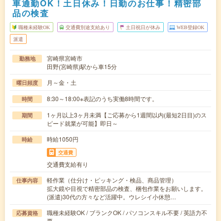
車通勤OK！土日休み！日勤のお仕事！精密部
品の検査
職種未経験OK
交通費別途支給あり
土日祝日が休み
WEB登録OK
派遣
宮崎県宮崎市
勤務地
田野(宮崎県)駅から車15分
月～金・土
曜日頻度
8:30～18:00※表記のうち実働8時間です。
時間
1ヶ月以上3ヶ月未満【ご応募から1週間以内(最短2日目)のス
期間
ピード就業が可能】即日～
時給1050円
時給
交通費
交通費支給有り
軽作業（仕分け・ピッキング・検品、商品管理）
仕事内容
拡大鏡や目視で精密部品の検査、梱包作業をお願いします。
(派遣)30代の方々など活躍中。ウレシイ小休憩…
職種未経験OK / ブランクOK / パソコンスキル不要 / 英語力不
応募資格
要