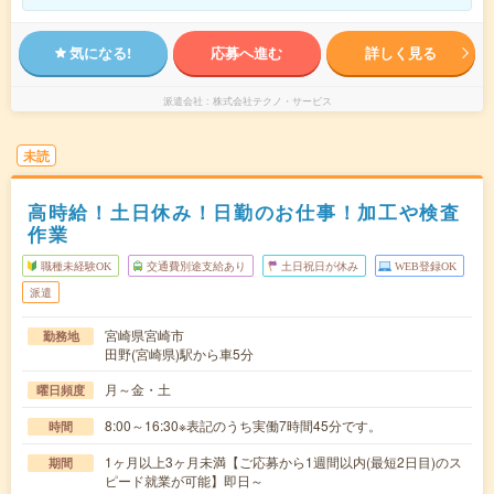
気になる!
応募へ進む
詳しく見る
派遣会社
株式会社テクノ・サービス
未読
高時給！土日休み！日勤のお仕事！加工や検査
作業
職種未経験OK
交通費別途支給あり
土日祝日が休み
WEB登録OK
派遣
宮崎県宮崎市
勤務地
田野(宮崎県)駅から車5分
月～金・土
曜日頻度
8:00～16:30※表記のうち実働7時間45分です。
時間
1ヶ月以上3ヶ月未満【ご応募から1週間以内(最短2日目)のス
期間
ピード就業が可能】即日～