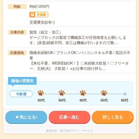
時給1200円
時給
交通費
交通費支給有り
製造（組立・加工）
仕事内容
ゲージブロックの製造で機械加工や目視検査をお願いしま
す。(派遣)経験不問。加工は機械が行いますので難…
職種未経験OK / ブランクOK / パソコンスキル不要 / 英語力不
応募資格
要
【来社不要、WEB登録OK！】〇未経験大歓迎！〇フリータ
ー、主婦(夫) 大歓迎！ ※お仕事の掛け持ち…
職場の雰囲気
年齢層
20代
30代
40代
50代
60代
気になる!
応募へ進む
詳しく見る
派遣会社
株式会社テクノ・サービス