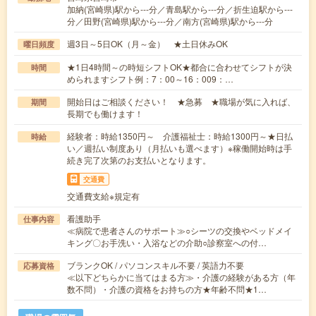
加納(宮崎県)駅から---分／青島駅から---分／折生迫駅から---
分／田野(宮崎県)駅から---分／南方(宮崎県)駅から---分
週3日～5日OK（月～金） ★土日休みOK
曜日頻度
★1日4時間～の時短シフトOK★都合に合わせてシフトが決
時間
められますシフト例：7：00～16：009：…
開始日はご相談ください！ ★急募 ★職場が気に入れば、
期間
長期でも働けます！
経験者：時給1350円～ 介護福祉士：時給1300円～★日払
時給
い／週払い制度あり（月払いも選べます）※稼働開始時は手
続き完了次第のお支払いとなります。
交通費
交通費支給※規定有
看護助手
仕事内容
≪病院で患者さんのサポート≫○シーツの交換やベッドメイ
キング〇お手洗い・入浴などの介助○診察室への付…
ブランクOK / パソコンスキル不要 / 英語力不要
応募資格
≪以下どちらかに当てはまる方≫・介護の経験がある方（年
数不問）・介護の資格をお持ちの方★年齢不問★1…