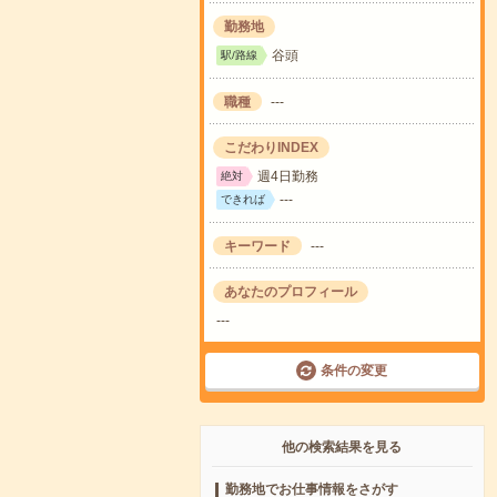
勤務地
谷頭
駅/路線
職種
---
こだわりINDEX
週4日勤務
絶対
---
できれば
キーワード
---
あなたのプロフィール
---
条件の変更
他の検索結果を見る
勤務地でお仕事情報をさがす