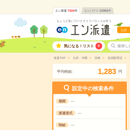
エン派遣
7424
件
エンバイト
12362
件
ちょうど良いワークライフバランスが叶う
九州・
気になる！リスト
0
保存し
派遣TOP
九州・沖縄
宮崎
谷頭駅周辺
,
1
2
8
3
平均時給:
円
設定中の検索条件
期間
---
派遣形式
---
時給
---