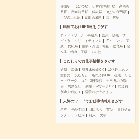
都城駅
えびの駅
小林(宮崎県)駅
高崎新
田駅
日向前田駅
鶴丸駅
えびの飯野駅
えびの上江駅
京町温泉駅
西小林駅
職種でお仕事情報をさがす
オフィスワーク・事務系
営業・販売・サー
ビス系
クリエイティブ系
IT・エンジニア
系
技術系
医療・介護・福祉・教育系
軽
作業・物流・工場・その他
こだわりでお仕事情報をさがす
短期
単発
職種未経験OK
10名以上の大
量募集
友だちと一緒の応募OK
在宅・リモ
ートワーク
週2～3日勤務
土日祝のみ勤
務
残業なし
副業・WワークOK
交通費
別途支給あり
語学力が活かせる
人気のワードでお仕事情報をさがす
急募
年齢不問
財団法人
英語
書類チェ
ック
テレビ局
封入
大学