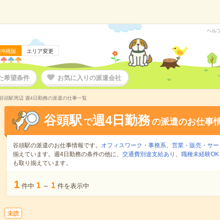
ヘル
沖縄版
エリア変更
た希望条件
お気に入りの派遣会社
谷頭駅周辺 週4日勤務の派遣の仕事一覧
谷頭駅
週4日勤務
で
の派遣のお仕事
谷頭駅の派遣のお仕事情報です。
オフィスワーク・事務系
、
営業・販売・サー
揃えています。週4日勤務の条件の他に、
交通費別途支給あり
、
職種未経験OK
も取り揃えています。
1
1
1
件中
～
件を表示中
未読