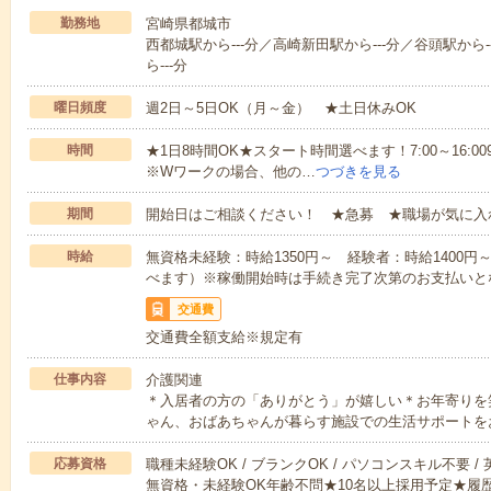
勤務地
宮崎県都城市
西都城駅から---分／高崎新田駅から---分／谷頭駅から-
ら---分
曜日頻度
週2日～5日OK（月～金） ★土日休みOK
時間
★1日8時間OK★スタート時間選べます！7:00～16:009:0
※Wワークの場合、他の…
つづきを見る
期間
開始日はご相談ください！ ★急募 ★職場が気に入
時給
無資格未経験：時給1350円～ 経験者：時給1400
べます）※稼働開始時は手続き完了次第のお支払いと
交通費
交通費全額支給※規定有
仕事内容
介護関連
＊入居者の方の「ありがとう」が嬉しい＊お年寄りを
ゃん、おばあちゃんが暮らす施設での生活サポートを
応募資格
職種未経験OK / ブランクOK / パソコンスキル不要 /
無資格・未経験OK年齢不問★10名以上採用予定★履