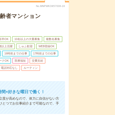
No.MNPWKO857006-16
高齢者マンション
新卒OK
10名以上の大量募集
複数名募集
0歳以上活躍
しゅふ歓迎
WEB登録OK
16時前までの仕事
17時前までの仕事
ークOK
医療福祉
交費支給
電話対応なし
ルーティン
時間×好きな曜日で働く！
立度が高めなので、体力に自信がない方
ひとつでお仕事紹介まで可能なので、手