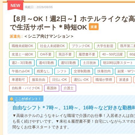
NEW
掲載日
2026/08/06
【8月～OK！週2日～】ホテルライクな
で生活サポート＊時短OK
派遣
＜シニア向けマンション＞
派遣先
職種未経験OK
社会人未経験OK
ブランクOK
大学生歓迎
既卒第二
友達と一緒OK
OA不要
英語不要
履歴書不要
40～50代活躍
6
週2～3日勤務
週4日勤務
週5日勤務
土日祝休
朝10時以降スタート
午後のみOK
残業なし
シフト
交替制勤務
扶養控内
副業・Wワ
車通勤可
服装自由
日払いOK
週払いOK
職場が禁煙
派遣多
自転車・バイクOK
看護師
介護士
ここがポイント！
自由なシフト＊7時～、11時～、16時～など好きな勤務
▼高級ホテルのようなキレイな職場で介護のお仕事！入居者さんは自
も長く続けやすいです。▼来社＆履歴書不要！自宅にいながらスマホ
間なくお仕事スタートできます。