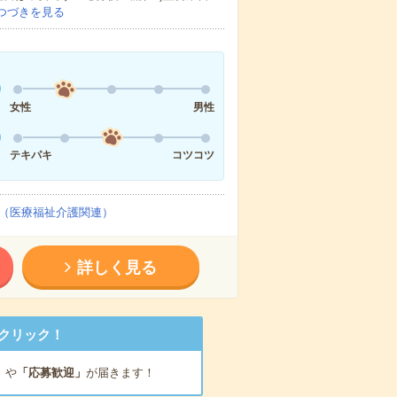
つづきを見る
女性
男性
テキパキ
コツコツ
（医療福祉介護関連）
詳しく見る
クリック！
」
や
「応募歓迎」
が届きます！