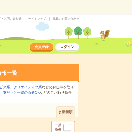
プ・お問い合わせ
サイトマップ
掲載のお問い合わせ
会員登録
ログイン
情報一覧
ビス系
、
クリエイティブ系
などのお仕事を取り
、
友だちと一緒の応募OK
などのこだわり条件
新着順
一括
応募