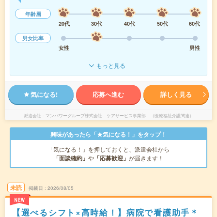
年齢層
20代
30代
40代
50代
60代
男女比率
女性
男性
もっと見る
気になる!
応募へ進む
詳しく見る
派遣会社
マンパワーグループ株式会社 ケアサービス事業部 （医療福祉介護関連）
興味があったら「★気になる！」をタップ！
「気になる！」を押しておくと、派遣会社から
「面談確約」
や
「応募歓迎」
が届きます！
未読
掲載日
2026/08/05
NEW
【選べるシフト×高時給！】病院で看護助手＊