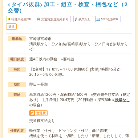
<タイパ抜群>加工・組立・検査・梱包など（2
交替）
職種未経験OK
交通費別途支給あり
残業なし
WEB登録OK
派遣
宮崎県宮崎市
勤務地
清武駅から---分／加納(宮崎県)駅から---分／日向沓掛駅から--
-分
週4日以内の勤務 ※要相談
曜日頻度
【2交替】1）8:15～17:00 休憩60分 [実働]7時間45分2）
時間
20:15～翌5:00 休憩…
即日～長期
期間
基本時給1200円・深夜時給1500円 ※交通費全額支給（規定
時給
あり） 【月収例】20.4万円（20日勤務＋深夜60h ※
残業なし
の場合）
交通費
交通費支給あり
軽作業（仕分け・ピッキング・検品、商品管理）
仕事内容
機械を使って材料を「切断」したり「研磨」したりして、薄