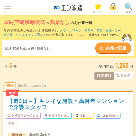
メニュー
気になる!
ログイン
検索
加納(宮崎県)駅周辺
×
残業なし
のお仕事一覧
加納(宮崎県)駅の派遣のお仕事情報です。
オフィスワーク・事務系
、
営業・販売・サー
ビス系
、
クリエイティブ系
などのお仕事を取り揃えています。残業なしの条件の他
に、
交通費別途支給あり
、
職種未経験OK
、
友だちと一緒の応募OK
などのこだわり条
件も取り揃えています。
条件の変更
加納(宮崎県)駅周辺 / 残業なし
5
1,260
全
件
平均時給:
円
時給順
新着順
未読
掲載日
2026/08/06
NEW
【週3日～】キレイな施設＊高齢者マンション
で介護スタッフ
交通費別途支給あり
土日祝日が休み
残業なし
WEB登録OK
派遣
宮崎県宮崎市
勤務地