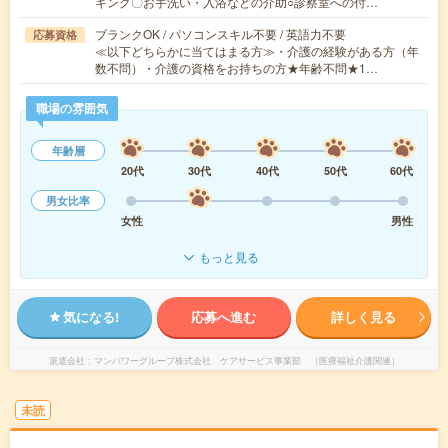
キング〇お手洗い・入浴などの介助○診察室への付…
ブランクOK / パソコンスキル不要 / 英語力不要
応募資格
≪以下どちらかに当てはまる方≫・介護の経験がある方（年
数不問）・介護の資格をお持ちの方★年齢不問★1…
職場の雰囲気
年齢層
20代
30代
40代
50代
60代
男女比率
女性
男性
もっと見る
気になる!
応募へ進む
詳しく見る
派遣会社
マンパワーグループ株式会社 ケアサービス事業部 （医療福祉介護関連）
未読