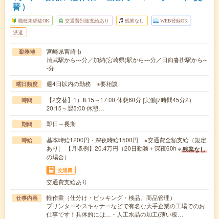
替）
職種未経験OK
交通費別途支給あり
残業なし
WEB登録OK
派遣
宮崎県宮崎市
勤務地
清武駅から---分／加納(宮崎県)駅から---分／日向沓掛駅から--
-分
週4日以内の勤務 ※要相談
曜日頻度
【2交替】1）8:15～17:00 休憩60分 [実働]7時間45分2）
時間
20:15～翌5:00 休憩…
即日～長期
期間
基本時給1200円・深夜時給1500円 ※交通費全額支給（規定
時給
あり） 【月収例】20.4万円（20日勤務＋深夜60h ※
残業なし
の場合）
交通費
交通費支給あり
軽作業（仕分け・ピッキング・検品、商品管理）
仕事内容
プリンターやスキャナーなどで有名な大手企業の工場でのお
仕事です！具体的には…・人工水晶の加工(薄い板…