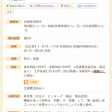
職種未経験OK
交通費別途支給あり
残業なし
WEB登録OK
派遣
宮崎県宮崎市
勤務地
清武駅から---分／加納(宮崎県)駅から---分／日向沓掛駅から--
-分
週5日
曜日頻度
【2交替】1）8:15～17:00 休憩60分 [実働]7時間45分2）
時間
20:15～翌5:00 休憩…
即日～長期
期間
基本時給1200円・深夜時給1500円 ※交通費全額支給（規定
時給
あり） 【月収例】20.4万円（20日勤務＋深夜60h ※
残業なし
の場合）
交通費
交通費支給あり
軽作業（仕分け・ピッキング・検品、商品管理）
仕事内容
機械を使って材料を「切断」や「研磨」して、薄い板状に加
工いただく作業がメインです○マニュアル通り操作…