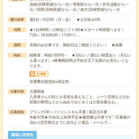
加納(宮崎県)駅から---分／青島駅から---分／折生迫駅から---
分／田野(宮崎県)駅から---分／南方(宮崎県)駅から---分
週3日～5日OK（月～金） ★土日休みOK
曜日頻度
★1日4時間～の時短シフトOK★スタート時間選べます！
時間
7:00～16:009:00～17:0011:…
長期のお仕事です。開始日はご相談ください！ ★急募
期間
経験者：時給1350円～ ★日払い／週払い制度あり（月払い
時給
も選べます）※稼働開始時は手続き完了次第のお支払いとな
ります。
交通費
交通費全額支給※規定有
介護関連
仕事内容
入居者さんの顔とお名前を覚えること、シーツ交換などのお
部屋の整理などから始めてゆくゆくは介助全般をお…
ブランクOK / パソコンスキル不要 / 英語力不要
応募資格
年齢不問★10名以上採用予定★履歴書は不要です▽応募後の
流れ1)翌営業日までに担当より電話・メールで…
職場の雰囲気