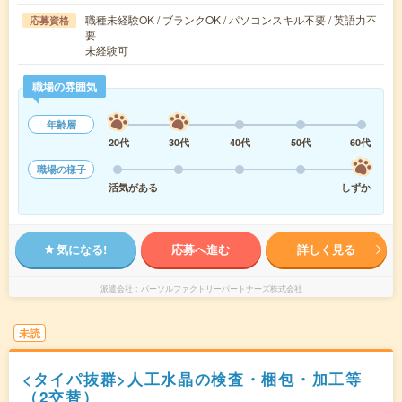
職種未経験OK / ブランクOK / パソコンスキル不要 / 英語力不
応募資格
要
未経験可
職場の雰囲気
年齢層
20代
30代
40代
50代
60代
職場の様子
活気がある
しずか
気になる!
応募へ進む
詳しく見る
派遣会社
パーソルファクトリーパートナーズ株式会社
未読
<タイパ抜群>人工水晶の検査・梱包・加工等
（2交替）