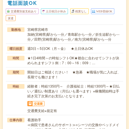
電話面談OK
交通費別途支給あり
土日祝日が休み
残業なし
WEB登録OK
派遣
宮崎県宮崎市
勤務地
加納(宮崎県)駅から---分／青島駅から---分／折生迫駅から---
分／田野(宮崎県)駅から---分／南方(宮崎県)駅から---分
週3日～5日OK（月～金） ★土日休みOK
曜日頻度
★1日4時間～の時短シフトOK★都合に合わせてシフトが決
時間
められますシフト例：7：00～16：009：…
開始日はご相談ください！ ★急募 ★職場が気に入れば、
期間
長期でも働けます！
経験者：時給1350円～ 介護福祉士：時給1300円～★日払
時給
い／週払い制度あり（月払いも選べます）※稼働開始時は手
続き完了次第のお支払いとなります。
交通費
交通費支給※規定有
看護助手
仕事内容
≪病院で患者さんのサポート≫○シーツの交換やベッドメイ