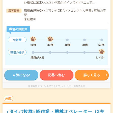
い板状に加工いただく作業がメインです○マニュア…
職種未経験OK / ブランクOK / パソコンスキル不要 / 英語力不
応募資格
要
未経験可
職場の雰囲気
年齢層
20代
30代
40代
50代
60代
職場の様子
活気がある
しずか
気になる!
応募へ進む
詳しく見る
派遣会社
パーソルファクトリーパートナーズ株式会社
未読
<タイパ抜群>軽作業・機械オペレーター（2交