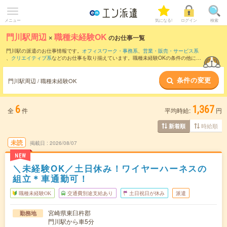
メニュー
気になる!
ログイン
検索
門川駅周辺
×
職種未経験OK
のお仕事一覧
門川駅の派遣のお仕事情報です。
オフィスワーク・事務系
、
営業・販売・サービス系
、
クリエイティブ系
などのお仕事を取り揃えています。職種未経験OKの条件の他に、
交通費別途支給あり
、
友だちと一緒の応募OK
、
週4日勤務
などのこだわり条件も取り
揃えています。
条件の変更
門川駅周辺 / 職種未経験OK
6
1,367
全
件
平均時給:
円
時給順
新着順
未読
掲載日
2026/08/07
NEW
＼未経験OK／土日休み！ワイヤーハーネスの
組立＊車通勤可！
職種未経験OK
交通費別途支給あり
土日祝日が休み
派遣
宮崎県東臼杵郡
勤務地
門川駅から車5分