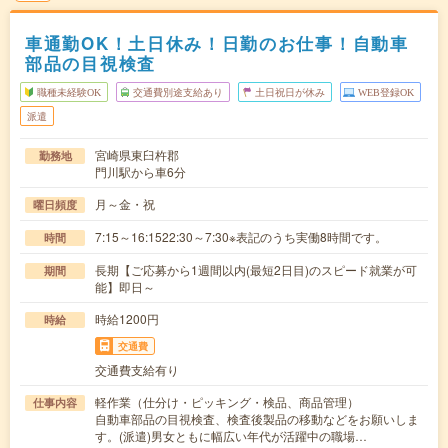
車通勤OK！土日休み！日勤のお仕事！自動車
部品の目視検査
職種未経験OK
交通費別途支給あり
土日祝日が休み
WEB登録OK
派遣
宮崎県東臼杵郡
勤務地
門川駅から車6分
月～金・祝
曜日頻度
7:15～16:1522:30～7:30※表記のうち実働8時間です。
時間
長期【ご応募から1週間以内(最短2日目)のスピード就業が可
期間
能】即日～
時給1200円
時給
交通費
交通費支給有り
軽作業（仕分け・ピッキング・検品、商品管理）
仕事内容
自動車部品の目視検査、検査後製品の移動などをお願いしま
す。(派遣)男女ともに幅広い年代が活躍中の職場…