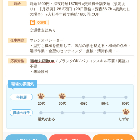
時給1500円・深夜時給1875円 ※交通費全額支給（規定あ
時給
り） 【月収例】28.3万円（20日勤務＋深夜56.7h ※残業なし
の場合） ※入社半年後で時給1600円にUP
交通費
交通費支給あり
マシンオペレーター
仕事内容
・型打ち機械を使用して、製品の形を整える・機械の点検・
清掃作業・金型のセッティング・点検・清掃作業・…
/ ブランクOK / パソコンスキル不要 / 英語力
職種未経験OK
応募資格
不要
・未経験可
職場の雰囲気
年齢層
20代
30代
40代
50代
60代
職場の様子
活気がある
しずか