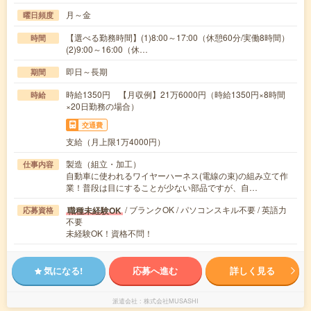
月～金
曜日頻度
【選べる勤務時間】(1)8:00～17:00（休憩60分/実働8時間）
時間
(2)9:00～16:00（休…
即日～長期
期間
時給1350円 【月収例】21万6000円（時給1350円×8時間
時給
×20日勤務の場合）
交通費
支給（月上限1万4000円）
製造（組立・加工）
仕事内容
自動車に使われるワイヤーハーネス(電線の束)の組み立て作
業！普段は目にすることが少ない部品ですが、自…
/ ブランクOK / パソコンスキル不要 / 英語力
職種未経験OK
応募資格
不要
未経験OK！資格不問！
気になる!
応募へ進む
詳しく見る
派遣会社
株式会社MUSASHI