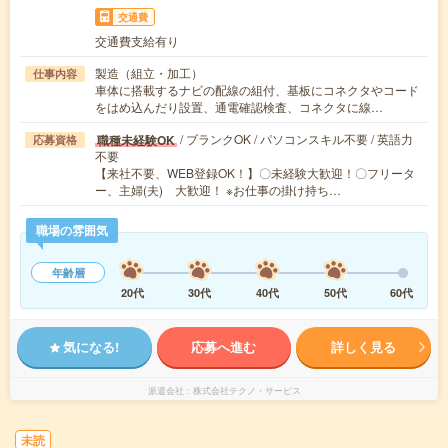
交通費
交通費支給有り
製造（組立・加工）
仕事内容
車体に搭載するナビの配線の組付、基板にコネクタやコード
をはめ込んだり設置、通電確認検査、コネクタに線…
/ ブランクOK / パソコンスキル不要 / 英語力
職種未経験OK
応募資格
不要
【来社不要、WEB登録OK！】〇未経験大歓迎！〇フリータ
ー、主婦(夫) 大歓迎！ ※お仕事の掛け持ち…
職場の雰囲気
年齢層
20代
30代
40代
50代
60代
気になる!
応募へ進む
詳しく見る
派遣会社
株式会社テクノ・サービス
未読