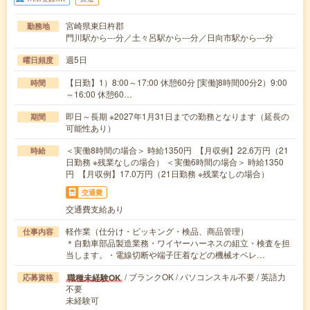
宮崎県東臼杵郡
勤務地
門川駅から---分／土々呂駅から---分／日向市駅から---分
週5日
曜日頻度
【日勤】1）8:00～17:00 休憩60分 [実働]8時間00分2）9:00
時間
～16:00 休憩60…
即日～長期 ※2027年1月31日までの勤務となります（延長の
期間
可能性あり）
＜実働8時間の場合＞ 時給1350円 【月収例】22.6万円（21
時給
日勤務 ※残業なしの場合） ＜実働6時間の場合＞ 時給1350
円 【月収例】17.0万円（21日勤務 ※残業なしの場合）
交通費
交通費支給あり
軽作業（仕分け・ピッキング・検品、商品管理）
仕事内容
＊自動車部品製造業務・ワイヤーハーネスの組立・検査を担
当します。・電線切断や端子圧着などの機械オペレ…
/ ブランクOK / パソコンスキル不要 / 英語力
職種未経験OK
応募資格
不要
未経験可