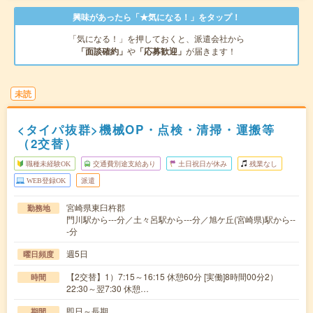
興味があったら「★気になる！」をタップ！
「気になる！」を押しておくと、派遣会社から
「面談確約」
や
「応募歓迎」
が届きます！
未読
<タイパ抜群>機械OP・点検・清掃・運搬等
（2交替）
職種未経験OK
交通費別途支給あり
土日祝日が休み
残業なし
WEB登録OK
派遣
宮崎県東臼杵郡
勤務地
門川駅から---分／土々呂駅から---分／旭ケ丘(宮崎県)駅から--
-分
週5日
曜日頻度
【2交替】1）7:15～16:15 休憩60分 [実働]8時間00分2）
時間
22:30～翌7:30 休憩…
即日～長期
期間