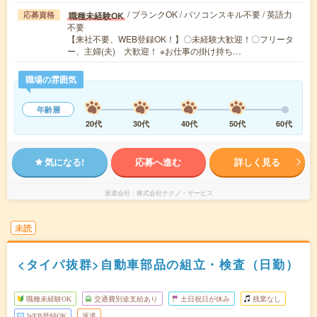
/ ブランクOK / パソコンスキル不要 / 英語力
職種未経験OK
応募資格
不要
【来社不要、WEB登録OK！】〇未経験大歓迎！〇フリータ
ー、主婦(夫) 大歓迎！ ※お仕事の掛け持ち…
職場の雰囲気
年齢層
20代
30代
40代
50代
60代
気になる!
応募へ進む
詳しく見る
派遣会社
株式会社テクノ・サービス
未読
<タイパ抜群>自動車部品の組立・検査（日勤）
職種未経験OK
交通費別途支給あり
土日祝日が休み
残業なし
WEB登録OK
派遣