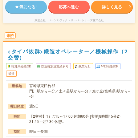
気になる!
応募へ進む
詳しく見る
派遣会社
パーソルファクトリーパートナーズ株式会社
未読
<タイパ抜群>鍛造オペレーター／機械操作（2
交替）
職種未経験OK
交通費別途支給あり
残業なし
WEB登録OK
派遣
宮崎県東臼杵郡
勤務地
門川駅から---分／土々呂駅から---分／旭ケ丘(宮崎県)駅から--
-分
週5日
曜日頻度
【2交替】1）7:15～17:00 休憩60分 [実働]8時間45分2）
時間
21:45～翌7:30 休憩…
即日～長期
期間