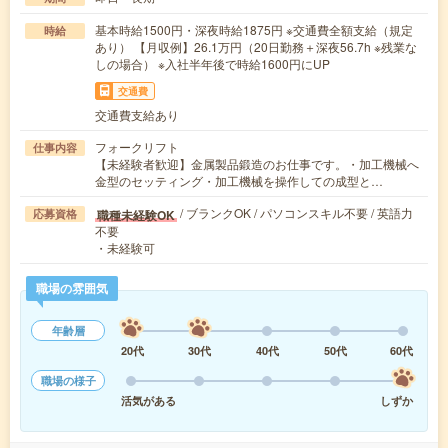
基本時給1500円・深夜時給1875円 ※交通費全額支給（規定
時給
あり） 【月収例】26.1万円（20日勤務＋深夜56.7h ※残業な
しの場合） ※入社半年後で時給1600円にUP
交通費
交通費支給あり
フォークリフト
仕事内容
【未経験者歓迎】金属製品鍛造のお仕事です。・加工機械へ
金型のセッティング・加工機械を操作しての成型と…
/ ブランクOK / パソコンスキル不要 / 英語力
職種未経験OK
応募資格
不要
・未経験可
職場の雰囲気
年齢層
20代
30代
40代
50代
60代
職場の様子
活気がある
しずか