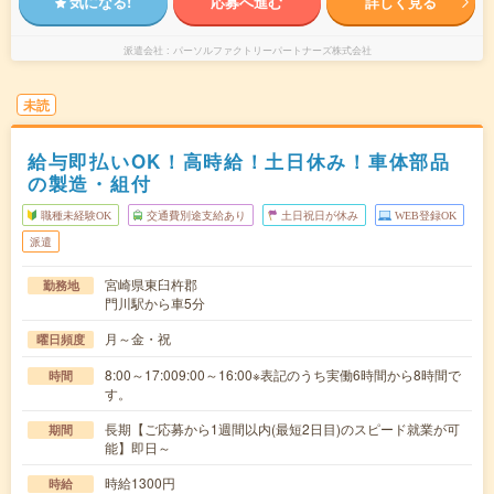
気になる!
応募へ進む
詳しく見る
派遣会社
パーソルファクトリーパートナーズ株式会社
未読
給与即払いOK！高時給！土日休み！車体部品
の製造・組付
職種未経験OK
交通費別途支給あり
土日祝日が休み
WEB登録OK
派遣
宮崎県東臼杵郡
勤務地
門川駅から車5分
月～金・祝
曜日頻度
8:00～17:009:00～16:00※表記のうち実働6時間から8時間で
時間
す。
長期【ご応募から1週間以内(最短2日目)のスピード就業が可
期間
能】即日～
時給1300円
時給