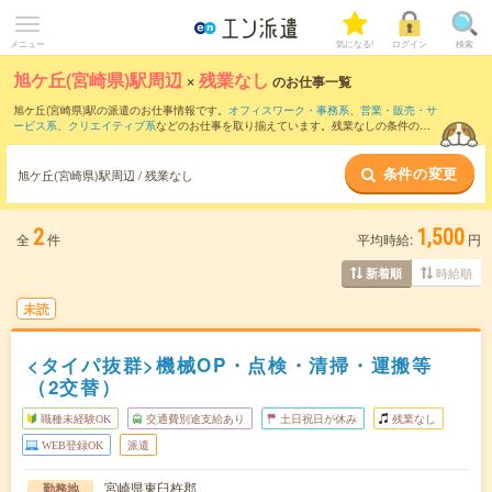
メニュー
気になる!
ログイン
検索
旭ケ丘(宮崎県)駅周辺
×
残業なし
のお仕事一覧
旭ケ丘(宮崎県)駅の派遣のお仕事情報です。
オフィスワーク・事務系
、
営業・販売・サ
ービス系
、
クリエイティブ系
などのお仕事を取り揃えています。残業なしの条件の他
に、
交通費別途支給あり
、
職種未経験OK
、
友だちと一緒の応募OK
などのこだわり条
件も取り揃えています。
条件の変更
旭ケ丘(宮崎県)駅周辺 / 残業なし
2
1,500
全
件
平均時給:
円
時給順
新着順
未読
<タイパ抜群>機械OP・点検・清掃・運搬等
（2交替）
職種未経験OK
交通費別途支給あり
土日祝日が休み
残業なし
WEB登録OK
派遣
宮崎県東臼杵郡
勤務地