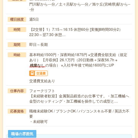
門川駅から---分／土々呂駅から---分／旭ケ丘(宮崎県)駅から--
-分
週5日
曜日頻度
【2交替】1）7:15～16:15 休憩60分 [実働]8時間00分2）
時間
22:30～翌7:30 休憩…
即日～長期
期間
基本時給1500円・深夜時給1875円 ※交通費全額支給（規定
時給
あり） 【月収例】26.1万円（20日勤務＋深夜56.7h ※
の場合） ※入社半年後で時給1600円にUP
残業なし
交通費
交通費支給あり
フォークリフト
仕事内容
【未経験者歓迎】金属製品鍛造のお仕事です。・加工機械へ
金型のセッティング・加工機械を操作しての成型と…
職種未経験OK / ブランクOK / パソコンスキル不要 / 英語力不
応募資格
要
・未経験可
職場の雰囲気