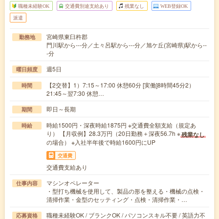
職種未経験OK
交通費別途支給あり
残業なし
WEB登録OK
派遣
宮崎県東臼杵郡
勤務地
門川駅から---分／土々呂駅から---分／旭ケ丘(宮崎県)駅から--
-分
週5日
曜日頻度
【2交替】1）7:15～17:00 休憩60分 [実働]8時間45分2）
時間
21:45～翌7:30 休憩…
即日～長期
期間
時給1500円・深夜時給1875円 ※交通費全額支給（規定あ
時給
り） 【月収例】28.3万円（20日勤務＋深夜56.7h ※
残業なし
の場合） ※入社半年後で時給1600円にUP
交通費
交通費支給あり
マシンオペレーター
仕事内容
・型打ち機械を使用して、製品の形を整える・機械の点検・
清掃作業・金型のセッティング・点検・清掃作業・…
職種未経験OK / ブランクOK / パソコンスキル不要 / 英語力不
応募資格