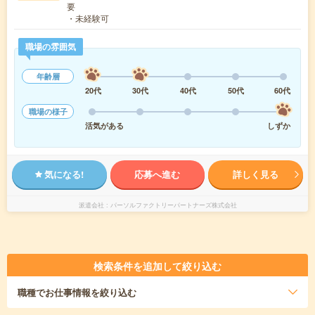
要
・未経験可
職場の雰囲気
年齢層
20代
30代
40代
50代
60代
職場の様子
活気がある
しずか
気になる!
応募へ進む
詳しく見る
派遣会社
パーソルファクトリーパートナーズ株式会社
検索条件を追加して絞り込む
職種
でお仕事情報を絞り込む