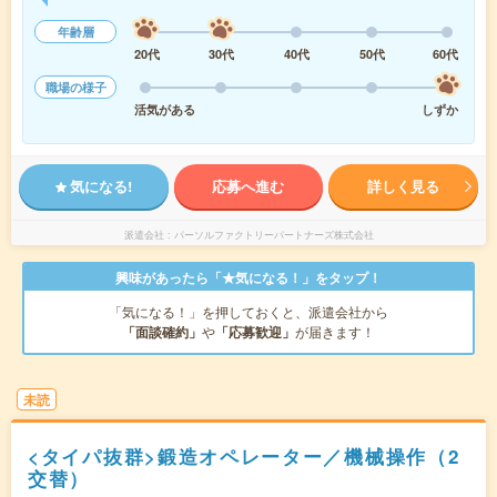
年齢層
20代
30代
40代
50代
60代
職場の様子
活気がある
しずか
気になる!
応募へ進む
詳しく見る
派遣会社
パーソルファクトリーパートナーズ株式会社
興味があったら「★気になる！」をタップ！
「気になる！」を押しておくと、派遣会社から
「面談確約」
や
「応募歓迎」
が届きます！
未読
<タイパ抜群>鍛造オペレーター／機械操作（2
交替）