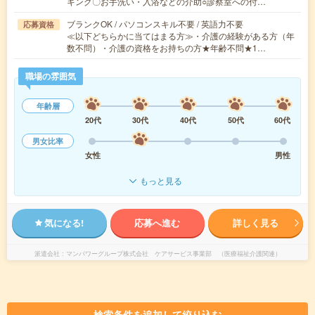
キング〇お手洗い・入浴などの介助○診察室への付…
ブランクOK / パソコンスキル不要 / 英語力不要
応募資格
≪以下どちらかに当てはまる方≫・介護の経験がある方（年
数不問）・介護の資格をお持ちの方★年齢不問★1…
職場の雰囲気
年齢層
20代
30代
40代
50代
60代
男女比率
女性
男性
もっと見る
気になる!
応募へ進む
詳しく見る
派遣会社
マンパワーグループ株式会社 ケアサービス事業部 （医療福祉介護関連）
検索条件を追加して絞り込む