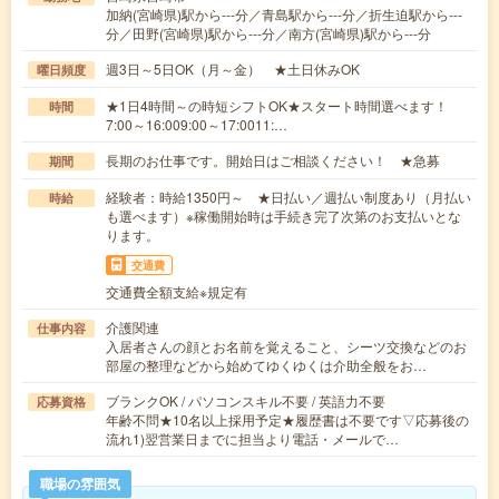
加納(宮崎県)駅から---分／青島駅から---分／折生迫駅から---
分／田野(宮崎県)駅から---分／南方(宮崎県)駅から---分
週3日～5日OK（月～金） ★土日休みOK
曜日頻度
★1日4時間～の時短シフトOK★スタート時間選べます！
時間
7:00～16:009:00～17:0011:…
長期のお仕事です。開始日はご相談ください！ ★急募
期間
経験者：時給1350円～ ★日払い／週払い制度あり（月払い
時給
も選べます）※稼働開始時は手続き完了次第のお支払いとな
ります。
交通費
交通費全額支給※規定有
介護関連
仕事内容
入居者さんの顔とお名前を覚えること、シーツ交換などのお
部屋の整理などから始めてゆくゆくは介助全般をお…
ブランクOK / パソコンスキル不要 / 英語力不要
応募資格
年齢不問★10名以上採用予定★履歴書は不要です▽応募後の
流れ1)翌営業日までに担当より電話・メールで…
職場の雰囲気