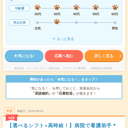
年齢層
20代
30代
40代
50代
60代
男女比率
女性
男性
もっと見る
気になる!
応募へ進む
詳しく見る
派遣会社
マンパワーグループ株式会社 ケアサービス事業部 （医療福祉介護関連）
興味があったら「★気になる！」をタップ！
「気になる！」を押しておくと、派遣会社から
「面談確約」
や
「応募歓迎」
が届きます！
未読
掲載日
2026/08/05
NEW
【選べるシフト×高時給！】病院で看護助手＊