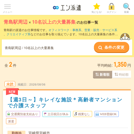
メニュー
気になる!
ログイン
検索
青島駅周辺
×
10名以上の大量募集
のお仕事一覧
青島駅の派遣のお仕事情報です。
オフィスワーク・事務系
、
営業・販売・サービス系
、
クリエイティブ系
などのお仕事を取り揃えています。10名以上の大量募集の条件の
他に、
交通費別途支給あり
、
職種未経験OK
、
友だちと一緒の応募OK
などのこだわり
条件も取り揃えています。
条件の変更
青島駅周辺 / 10名以上の大量募集
2
1,350
全
件
平均時給:
円
時給順
新着順
未読
掲載日
2026/08/06
NEW
【週3日～】キレイな施設＊高齢者マンション
で介護スタッフ
交通費別途支給あり
土日祝日が休み
残業なし
WEB登録OK
派遣
宮崎県宮崎市
勤務地