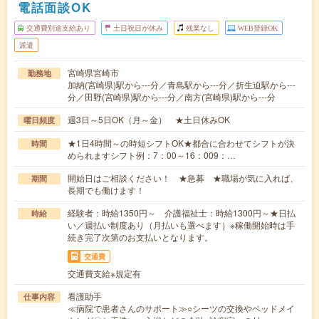
電話面談OK
交通費別途支給あり
土日祝日が休み
残業なし
WEB登録OK
派遣
宮崎県宮崎市
勤務地
加納(宮崎県)駅から---分／青島駅から---分／折生迫駅から---
分／田野(宮崎県)駅から---分／南方(宮崎県)駅から---分
週3日～5日OK（月～金） ★土日休みOK
曜日頻度
★1日4時間～の時短シフトOK★都合に合わせてシフトが決
時間
められますシフト例：7：00～16：009：…
開始日はご相談ください！ ★急募 ★職場が気に入れば、
期間
長期でも働けます！
経験者：時給1350円～ 介護福祉士：時給1300円～★日払
時給
い／週払い制度あり（月払いも選べます）※稼働開始時は手
続き完了次第のお支払いとなります。
交通費
交通費支給※規定有
看護助手
仕事内容
≪病院で患者さんのサポート≫○シーツの交換やベッドメイ