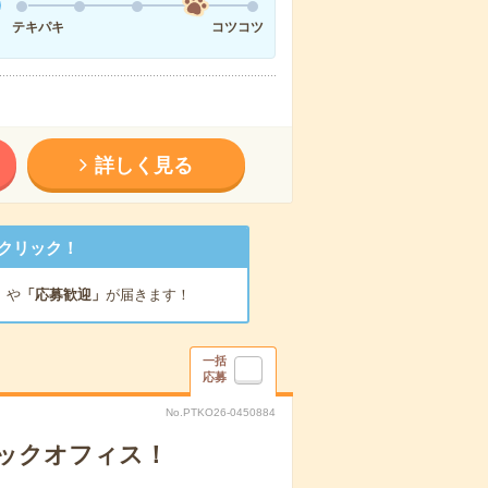
テキパキ
コツコツ
詳しく見る
クリック！
」
や
「応募歓迎」
が届きます！
一括
応募
No.PTKO26-0450884
バックオフィス！