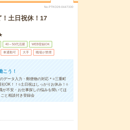
No.PTKO26-0447330
！土日祝休！17
★
40～50代活躍
WEB登録OK
車通勤可
大手
職場が禁煙
働こう！
のデータ入力・郵便物の対応＊○三重町
社OK！！○土日祝はしっかりお休み！○
職が不安・お仕事探しの悩みを聞いてほ
しごと相談付き登録会