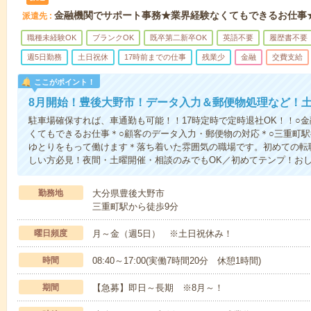
金融機関でサポート事務★業界経験なくてもできるお仕事
派遣先
職種未経験OK
ブランクOK
既卒第二新卒OK
英語不要
履歴書不要
週5日勤務
土日祝休
17時前までの仕事
残業少
金融
交費支給
ここがポイント！
8月開始！豊後大野市！データ入力＆郵便物処理など！土
駐車場確保すれば、車通勤も可能！！17時定時で定時退社OK！！○
くてもできるお仕事＊○顧客のデータ入力・郵便物の対応＊○三重町駅
ゆとりをもって働けます＊落ち着いた雰囲気の職場です。初めての転
しい方必見！夜間・土曜開催・相談のみでもOK／初めてテンプ！お
勤務地
大分県豊後大野市
三重町駅から徒歩9分
曜日頻度
月～金（週5日） ※土日祝休み！
時間
08:40～17:00(実働7時間20分 休憩1時間)
期間
【急募】即日～長期 ※8月～！