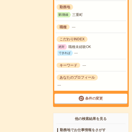
勤務地
三重町
駅/路線
職種
---
こだわりINDEX
職種未経験OK
絶対
---
できれば
キーワード
---
あなたのプロフィール
---
条件の変更
他の検索結果を見る
勤務地でお仕事情報をさがす