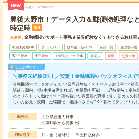
NEW
掲載日
2026/08/06
豊後大野市！データ入力＆郵便物処理など
時定時
派遣
金融機関でサポート事務★業界経験なくてもできるお仕事
派遣先
職種未経験OK
ブランクOK
既卒第二新卒OK
英語不要
履歴書不要
週5日勤務
土日祝休
17時前までの仕事
残業少
金融
交費支給
ここがポイント！
＼事務未経験OK！／安定！金融機関×バックオフィスで
金融機関でバックオフィス＊○業界経験なくてもできるお仕事＊○顧客
駅徒歩圏内！○駐車場確保すれば、車通勤も可能！！17時定時で定時退
ゆとりをもって働けます＊落ち着いた雰囲気の職場です。初めての転
しい方必見！夜間・土曜開催・相談のみでもOK／初めてテンプ！お
勤務地
大分県豊後大野市
三重町駅から徒歩9分
曜日頻度
月～金（週5日） ※土日祝休み！