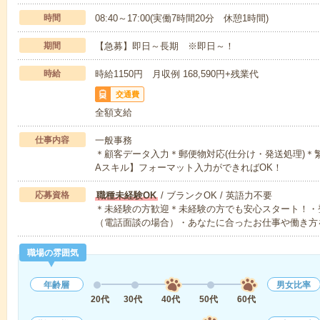
時間
08:40～17:00(実働7時間20分 休憩1時間)
期間
【急募】即日～長期 ※即日～！
時給
時給1150円 月収例 168,590円+残業代
交通費
全額支給
仕事内容
一般事務
＊顧客データ入力＊郵便物対応(仕分け・発送処理)＊
Aスキル】フォーマット入力ができればOK！
応募資格
職種未経験OK
/ ブランクOK / 英語力不要
＊未経験の方歓迎＊未経験の方でも安心スタート！・
（電話面談の場合）・あなたに合ったお仕事や働き方
職場の雰囲気
年齢層
男女比率
20代
30代
40代
50代
60代