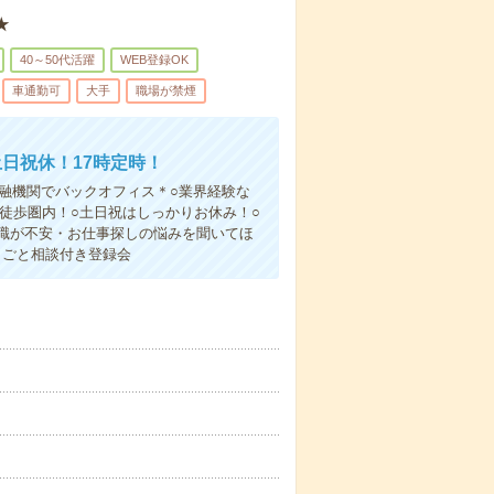
★
40～50代活躍
WEB登録OK
車通勤可
大手
職場が禁煙
日祝休！17時定時！
金融機関でバックオフィス＊○業界経験な
徒歩圏内！○土日祝はしっかりお休み！○
職が不安・お仕事探しの悩みを聞いてほ
しごと相談付き登録会