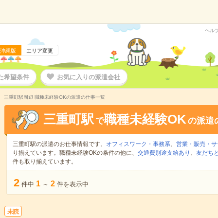
ヘル
沖縄版
エリア変更
た希望条件
お気に入りの派遣会社
三重町駅周辺 職種未経験OKの派遣の仕事一覧
三重町駅
職種未経験OK
で
の派遣
三重町駅の派遣のお仕事情報です。
オフィスワーク・事務系
、
営業・販売・サ
り揃えています。職種未経験OKの条件の他に、
交通費別途支給あり
、
友だちと
件も取り揃えています。
2
1
2
件中
～
件を表示中
未読