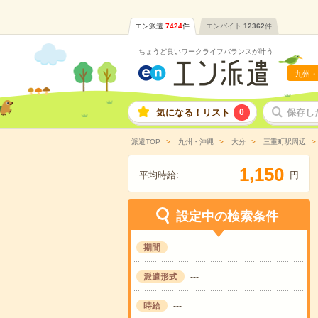
エン派遣
7424
件
エンバイト
12362
件
ちょうど良いワークライフバランスが叶う
九州・
気になる！リスト
0
保存し
派遣TOP
九州・沖縄
大分
三重町駅周辺
,
1
1
5
0
平均時給:
円
設定中の検索条件
期間
---
派遣形式
---
時給
---