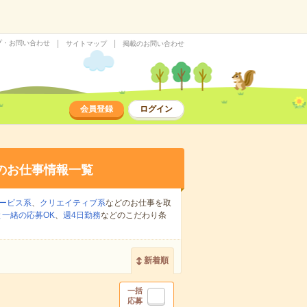
プ・お問い合わせ
サイトマップ
掲載のお問い合わせ
会員登録
ログイン
のお仕事情報一覧
ービス系
、
クリエイティブ系
などのお仕事を取
一緒の応募OK
、
週4日勤務
などのこだわり条
新着順
一括
応募