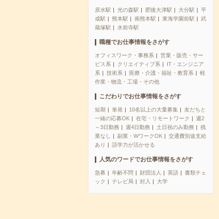
原水駅
光の森駅
肥後大津駅
大分駅
平
成駅
熊本駅
南熊本駅
東海学園前駅
武
蔵塚駅
水前寺駅
職種でお仕事情報をさがす
オフィスワーク・事務系
営業・販売・サー
ビス系
クリエイティブ系
IT・エンジニア
系
技術系
医療・介護・福祉・教育系
軽
作業・物流・工場・その他
こだわりでお仕事情報をさがす
短期
単発
10名以上の大量募集
友だちと
一緒の応募OK
在宅・リモートワーク
週2
～3日勤務
週4日勤務
土日祝のみ勤務
残
業なし
副業・WワークOK
交通費別途支給
あり
語学力が活かせる
人気のワードでお仕事情報をさがす
急募
年齢不問
財団法人
英語
書類チェ
ック
テレビ局
封入
大学