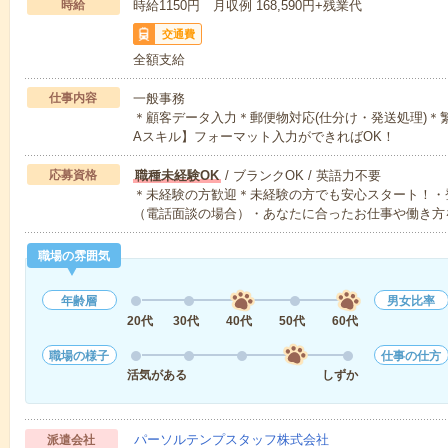
時給
時給1150円 月収例 168,590円+残業代
交通費
全額支給
仕事内容
一般事務
＊顧客データ入力＊郵便物対応(仕分け・発送処理)＊
Aスキル】フォーマット入力ができればOK！
応募資格
職種未経験OK
/ ブランクOK / 英語力不要
＊未経験の方歓迎＊未経験の方でも安心スタート！・
（電話面談の場合）・あなたに合ったお仕事や働き方
職場の雰囲気
年齢層
男女比率
20代
30代
40代
50代
60代
職場の様子
仕事の仕方
活気がある
しずか
パーソルテンプスタッフ株式会社
派遣会社