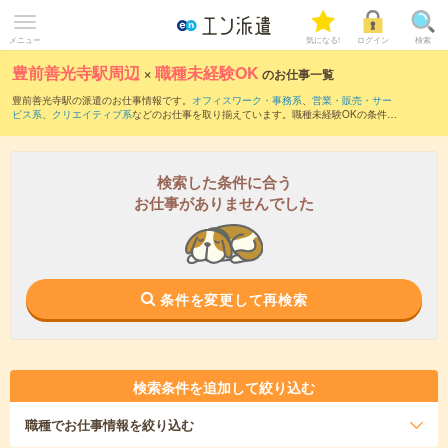
メニュー
気になる!
ログイン
検索
豊前善光寺駅周辺
×
職種未経験OK
のお仕事一覧
豊前善光寺駅の派遣のお仕事情報です。
オフィスワーク・事務系
、
営業・販売・サー
ビス系
、
クリエイティブ系
などのお仕事を取り揃えています。職種未経験OKの条件の
他に、
交通費別途支給あり
、
友だちと一緒の応募OK
、
週4日勤務
などのこだわり条件
も取り揃えています。
検索した条件に合う
お仕事がありませんでした
条件を変更して再検索
検索条件を追加して絞り込む
職種
でお仕事情報を絞り込む