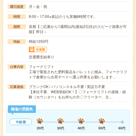
月～金・祝
曜日頻度
8:00～17:00※表記のうち実働8時間です。
時間
長期【ご応募から1週間以内(最短2日目)のスピード就業が可
期間
能】即日～
時給1250円
時給
交通費
交通費支給有り
フォークリフト
仕事内容
工場で製造された肥料製品をパレットに積み、フォークリフ
トで倉庫から出荷ヤードへ運ぶ作業をお願いします…
ブランクOK / パソコンスキル不要 / 英語力不要
応募資格
【来社不要、WEB登録OK！】〇フォークリフトの資格・経
験（カウンター）をお持ちの方〇フリーター、主…
職場の雰囲気
年齢層
20代
30代
40代
50代
60代