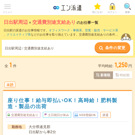
メニュー
気になる!
ログイン
検索
日出駅周辺
×
交通費別途支給あり
のお仕事一覧
日出駅の派遣のお仕事情報です。
オフィスワーク・事務系
、
営業・販売・サービス系
、
クリエイティブ系
などのお仕事を取り揃えています。交通費別途支給ありの条件の
他に、
職種未経験OK
、
友だちと一緒の応募OK
、
週4日勤務
などのこだわり条件も取り
揃えています。
条件の変更
日出駅周辺 / 交通費別途支給あり
1
1,250
全
件
平均時給:
円
時給順
新着順
未読
座り仕事！給与即払いOK！高時給！肥料製
造・製品の出荷
交通費別途支給あり
土日祝日が休み
WEB登録OK
派遣
大分県速見郡
勤務地
日出駅から車2分