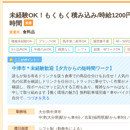
未経験OK！もくもく積み込み/時給1200円
時間
派遣
食料品
派遣先
職種未経験OK
ブランクOK
既卒第二新卒OK
履歴書不要
40～50
5ｈ以内OK
午後のみOK
残業なし
シフト
副業・WワークOK
ここがポイント！
中津市＊未経験歓迎【夕方からの短時間ワーク】
誰もが知る有名ドリンクを扱う倉庫での商品仕分けをお任せ！人気の
先の伝票を確認しドリンクを仕分けしトラックに乗せていく作業がメ
確認し、段ボールにサッと記入する工程もあり。複雑なルールはなく
中して取り組めます【働く環境の魅力】無料駐車場完備＊車やバイク
自分で…
つづきを見る
勤務地
大分県中津市
中津(大分県)駅から車4分／吉富(福岡県)駅から車8分
曜日頻度
シフト制（勤務先による）