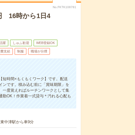
No.FKTK108781
 16時から1日4
代活躍
しゅふ歓迎
WEB登録OK
交費支給
制服
職場が分煙
【短時間×もくもくワーク】です。配送
インです。積み込む前に「賞味期限」を
、一度覚えればルーチンワークとして集
通勤OK！作業着一式貸与＊汚れる心配も
／東中津駅から車9分