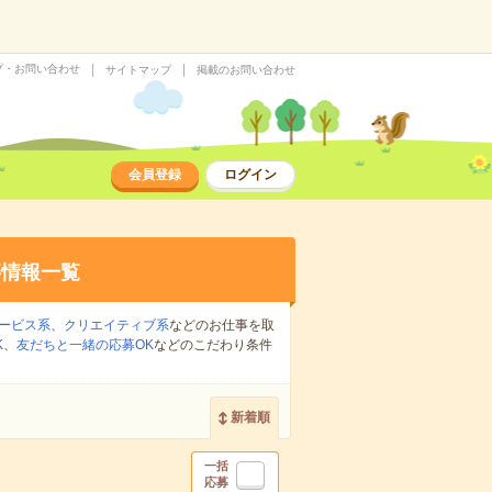
プ・お問い合わせ
サイトマップ
掲載のお問い合わせ
会員登録
ログイン
事情報一覧
ービス系
、
クリエイティブ系
などのお仕事を取
K
、
友だちと一緒の応募OK
などのこだわり条件
新着順
一括
応募