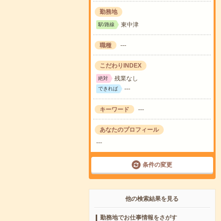
勤務地
東中津
駅/路線
職種
---
こだわりINDEX
残業なし
絶対
---
できれば
キーワード
---
あなたのプロフィール
---
条件の変更
他の検索結果を見る
勤務地でお仕事情報をさがす