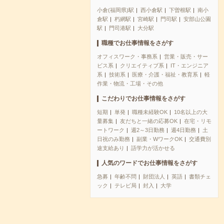
小倉(福岡県)駅
西小倉駅
下曽根駅
南小
倉駅
朽網駅
宮崎駅
門司駅
安部山公園
駅
門司港駅
大分駅
職種でお仕事情報をさがす
オフィスワーク・事務系
営業・販売・サー
ビス系
クリエイティブ系
IT・エンジニア
系
技術系
医療・介護・福祉・教育系
軽
作業・物流・工場・その他
こだわりでお仕事情報をさがす
短期
単発
職種未経験OK
10名以上の大
量募集
友だちと一緒の応募OK
在宅・リモ
ートワーク
週2～3日勤務
週4日勤務
土
日祝のみ勤務
副業・WワークOK
交通費別
途支給あり
語学力が活かせる
人気のワードでお仕事情報をさがす
急募
年齢不問
財団法人
英語
書類チェ
ック
テレビ局
封入
大学