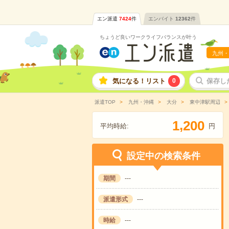
エン派遣
7424
件
エンバイト
12362
件
ちょうど良いワークライフバランスが叶う
九州・
気になる！リスト
0
保存し
派遣TOP
九州・沖縄
大分
東中津駅周辺
,
1
2
0
0
平均時給:
円
設定中の検索条件
期間
---
派遣形式
---
時給
---