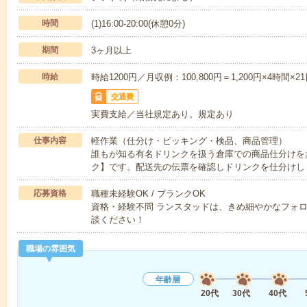
時間
(1)16:00-20:00(休憩0分)
期間
3ヶ月以上
時給
時給1200円／月収例：100,800円＝1,200円×4時
交通費
実費支給／当社規定あり。規定あり
仕事内容
軽作業（仕分け・ピッキング・検品、商品管理）
誰もが知る有名ドリンクを扱う倉庫での商品仕分けを
ク】です。配送先の伝票を確認しドリンクを仕分けし
応募資格
職種未経験OK / ブランクOK
資格・経験不問 ランスタッドは、きめ細やかなフォ
談ください！
職場の雰囲気
年齢層
20代
30代
40代