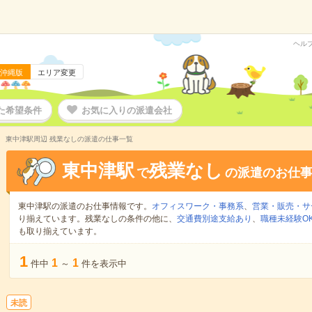
ヘル
沖縄版
エリア変更
た希望条件
お気に入りの派遣会社
東中津駅周辺 残業なしの派遣の仕事一覧
東中津駅
残業なし
で
の派遣のお仕
東中津駅の派遣のお仕事情報です。
オフィスワーク・事務系
、
営業・販売・サ
り揃えています。残業なしの条件の他に、
交通費別途支給あり
、
職種未経験O
も取り揃えています。
1
1
1
件中
～
件を表示中
未読