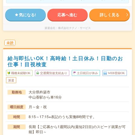
気になる!
応募へ進む
詳しく見る
派遣会社
株式会社テクノ・サービス
未読
給与即払いOK！高時給！土日休み！日勤のお
仕事！目視検査
職種未経験OK
交通費別途支給あり
土日祝日が休み
WEB登録OK
派遣
大分県杵築市
勤務地
中山香駅から車16分
月～金・祝
曜日頻度
8:15～17:15※表記のうち実働8時間です。
時間
長期【ご応募から1週間以内(最短2日目)のスピード就業が可
期間
能】即日～