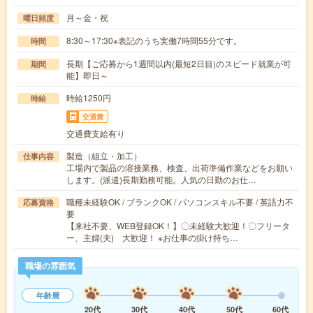
月～金・祝
曜日頻度
8:30～17:30※表記のうち実働7時間55分です。
時間
長期【ご応募から1週間以内(最短2日目)のスピード就業が可
期間
能】即日～
時給1250円
時給
交通費
交通費支給有り
製造（組立・加工）
仕事内容
工場内で製品の溶接業務、検査、出荷準備作業などをお願い
します。(派遣)長期勤務可能。人気の日勤のお仕…
職種未経験OK / ブランクOK / パソコンスキル不要 / 英語力不
応募資格
要
【来社不要、WEB登録OK！】〇未経験大歓迎！〇フリータ
ー、主婦(夫) 大歓迎！ ※お仕事の掛け持ち…
職場の雰囲気
年齢層
20代
30代
40代
50代
60代