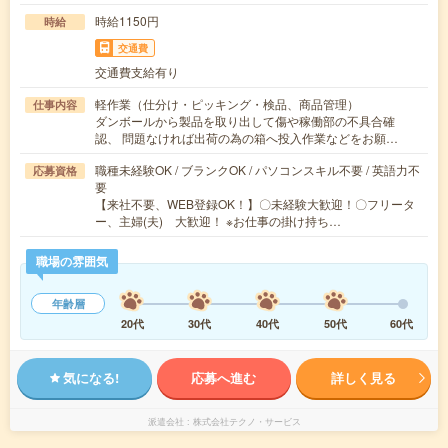
時給1150円
時給
交通費
交通費支給有り
軽作業（仕分け・ピッキング・検品、商品管理）
仕事内容
ダンボールから製品を取り出して傷や稼働部の不具合確
認、 問題なければ出荷の為の箱へ投入作業などをお願…
職種未経験OK / ブランクOK / パソコンスキル不要 / 英語力不
応募資格
要
【来社不要、WEB登録OK！】〇未経験大歓迎！〇フリータ
ー、主婦(夫) 大歓迎！ ※お仕事の掛け持ち…
職場の雰囲気
年齢層
20代
30代
40代
50代
60代
気になる!
応募へ進む
詳しく見る
派遣会社
株式会社テクノ・サービス