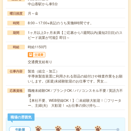
中山香駅から車5分
月～金
曜日頻度
8:00～17:00※表記のうち実働8時間です。
時間
1ヶ月以上3ヶ月未満【ご応募から1週間以内(最短2日目)のス
期間
ピード就業が可能】即日～
時給1150円
時給
交通費
交通費支給有り
製造（組立・加工）
仕事内容
半導体製造装置に利用される部品の組付けや検査作業をお願
いします。(派遣)未経験歓迎のお仕事です。男女…
職種未経験OK / ブランクOK / パソコンスキル不要 / 英語力不
応募資格
要
【来社不要、WEB登録OK！】〇未経験大歓迎！〇フリータ
ー、主婦(夫) 大歓迎！ ※お仕事の掛け持ち…
職場の雰囲気
年齢層