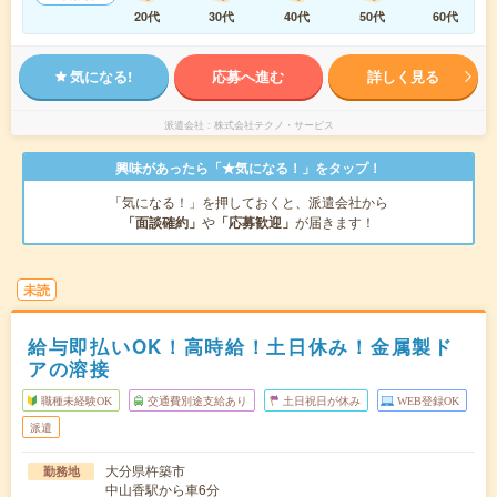
20代
30代
40代
50代
60代
気になる!
応募へ進む
詳しく見る
派遣会社
株式会社テクノ・サービス
興味があったら「★気になる！」をタップ！
「気になる！」を押しておくと、派遣会社から
「面談確約」
や
「応募歓迎」
が届きます！
未読
給与即払いOK！高時給！土日休み！金属製ド
アの溶接
職種未経験OK
交通費別途支給あり
土日祝日が休み
WEB登録OK
派遣
大分県杵築市
勤務地
中山香駅から車6分