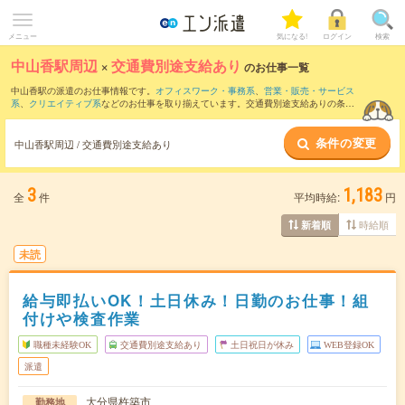
メニュー
気になる!
ログイン
検索
中山香駅周辺
×
交通費別途支給あり
のお仕事一覧
中山香駅の派遣のお仕事情報です。
オフィスワーク・事務系
、
営業・販売・サービス
系
、
クリエイティブ系
などのお仕事を取り揃えています。交通費別途支給ありの条件
の他に、
職種未経験OK
、
友だちと一緒の応募OK
、
週4日勤務
などのこだわり条件も取
り揃えています。
条件の変更
中山香駅周辺 / 交通費別途支給あり
3
1,183
全
件
平均時給:
円
時給順
新着順
未読
給与即払いOK！土日休み！日勤のお仕事！組
付けや検査作業
職種未経験OK
交通費別途支給あり
土日祝日が休み
WEB登録OK
派遣
大分県杵築市
勤務地