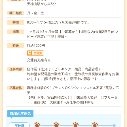
天神山駅から車5分
月～金・土
曜日頻度
8:30～17:15※表記のうち実働8時間です。
時間
1ヶ月以上3ヶ月未満【ご応募から1週間以内(最短2日目)のス
期間
ピード就業が可能】即日～
時給1200円
時給
交通費
交通費支給有り
軽作業（仕分け・ピッキング・検品、商品管理）
仕事内容
制御盤や配電盤の製造工場で、塗装後の目視検査作業をお願
いします。(派遣)男女ともに活躍中の職場です。…
職種未経験OK / ブランクOK / パソコンスキル不要 / 英語力不
応募資格
要
【来社不要、WEB登録OK！】〇未経験大歓迎！〇フリータ
ー、主婦(夫) 大歓迎！ ※お仕事の掛け持ち…
職場の雰囲気
年齢層