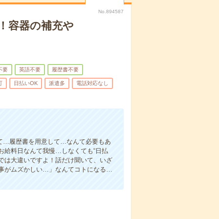
No.894587
！容器の補充や
不要
英語不要
履歴書不要
可
日払いOK
派遣多
電話対応なし
て…履歴書を用意して…なんて必要もあ
お給料日なんて我慢…しなくても“日払
い”では大違いですよ！話だけ聞いて、いざ
事がムズかしい…」なんてコトになる…