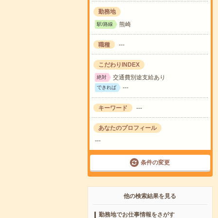
勤務地
熊崎
駅/路線
職種
---
こだわりINDEX
交通費別途支給あり
絶対
---
できれば
キーワード
---
あなたのプロフィール
---
条件の変更
他の検索結果を見る
勤務地でお仕事情報をさがす