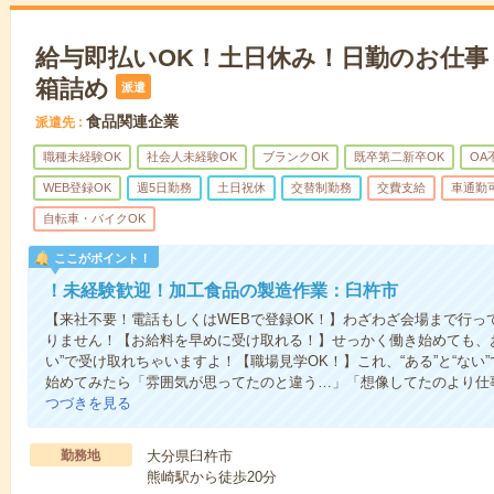
給与即払いOK！土日休み！日勤のお仕事
箱詰め
派遣
食品関連企業
派遣先
職種未経験OK
社会人未経験OK
ブランクOK
既卒第二新卒OK
OA
WEB登録OK
週5日勤務
土日祝休
交替制勤務
交費支給
車通勤
自転車・バイクOK
ここがポイント！
！未経験歓迎！加工食品の製造作業：臼杵市
【来社不要！電話もしくはWEBで登録OK！】わざわざ会場まで行っ
りません！【お給料を早めに受け取れる！】せっかく働き始めても、
い”で受け取れちゃいますよ！【職場見学OK！】これ、“ある”と“な
始めてみたら「雰囲気が思ってたのと違う…」「想像してたのより仕
つづきを見る
勤務地
大分県臼杵市
熊崎駅から徒歩20分