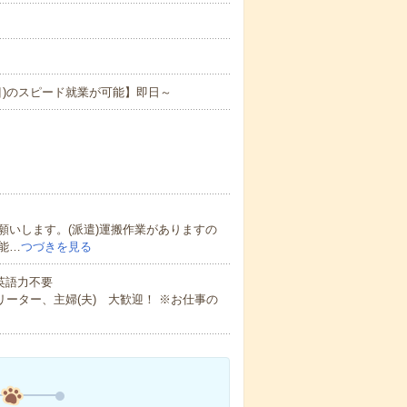
目)のスピード就業が可能】即日～
いします。(派遣)運搬作業がありますの
能…
つづきを見る
 英語力不要
ーター、主婦(夫) 大歓迎！ ※お仕事の