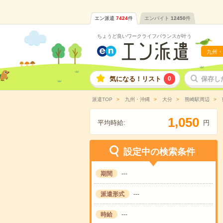
エン派遣
7424
件
エンバイト
12450
件
ちょうど良いワークライフバランスが叶う
九州・
気になる！リスト
0
保存し
派遣TOP
九州・沖縄
大分
熊崎駅周辺
,
1
0
5
0
平均時給:
円
設定中の検索条件
期間
---
派遣形式
---
時給
---