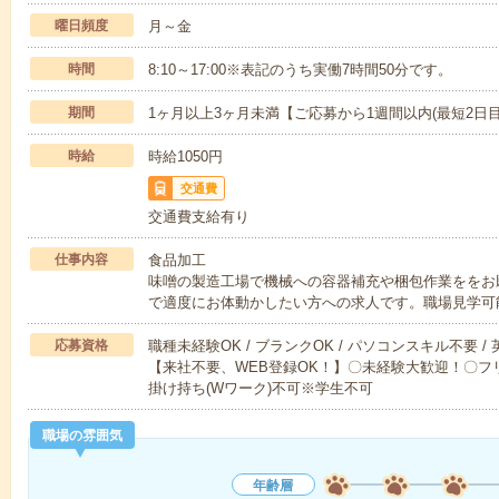
曜日頻度
月～金
時間
8:10～17:00※表記のうち実働7時間50分です。
期間
1ヶ月以上3ヶ月未満【ご応募から1週間以内(最短2日
時給
時給1050円
交通費
交通費支給有り
仕事内容
食品加工
味噌の製造工場で機械への容器補充や梱包作業ををお願
で適度にお体動かしたい方への求人です。職場見学可
応募資格
職種未経験OK / ブランクOK / パソコンスキル不要 /
【来社不要、WEB登録OK！】〇未経験大歓迎！〇フリ
掛け持ち(Wワーク)不可※学生不可
職場の雰囲気
年齢層