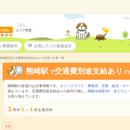
ヘル
沖縄版
エリア変更
た希望条件
お気に入りの派遣会社
熊崎駅周辺 交通費別途支給ありの派遣の仕事一覧
熊崎駅
交通費別途支給あり
で
の
熊崎駅の派遣のお仕事情報です。
オフィスワーク・事務系
、
営業・販売・サー
揃えています。交通費別途支給ありの条件の他に、
職種未経験OK
、
友だちと一
も取り揃えています。
1
1
1
件中
～
件を表示中
未読