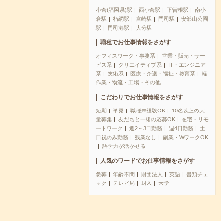
小倉(福岡県)駅
西小倉駅
下曽根駅
南小
倉駅
朽網駅
宮崎駅
門司駅
安部山公園
駅
門司港駅
大分駅
職種でお仕事情報をさがす
オフィスワーク・事務系
営業・販売・サー
ビス系
クリエイティブ系
IT・エンジニア
系
技術系
医療・介護・福祉・教育系
軽
作業・物流・工場・その他
こだわりでお仕事情報をさがす
短期
単発
職種未経験OK
10名以上の大
量募集
友だちと一緒の応募OK
在宅・リモ
ートワーク
週2～3日勤務
週4日勤務
土
日祝のみ勤務
残業なし
副業・WワークOK
語学力が活かせる
人気のワードでお仕事情報をさがす
急募
年齢不問
財団法人
英語
書類チェ
ック
テレビ局
封入
大学