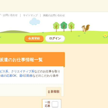
プ・お問い合わせ
サイトマップ
掲載のお問い合わせ
会員登録
ログイン
派遣のお仕事情報一覧
ビス系
、
クリエイティブ系
などのお仕事を取り
緒の応募OK
、
週4日勤務
などのこだわり条件
新着順
一括
応募