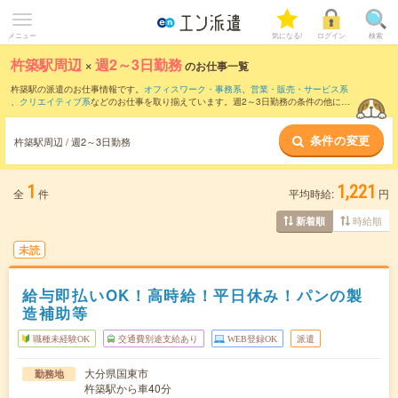
メニュー
気になる!
ログイン
検索
杵築駅周辺
×
週2～3日勤務
のお仕事一覧
杵築駅の派遣のお仕事情報です。
オフィスワーク・事務系
、
営業・販売・サービス系
、
クリエイティブ系
などのお仕事を取り揃えています。週2～3日勤務の条件の他に、
交通費別途支給あり
、
職種未経験OK
、
友だちと一緒の応募OK
などのこだわり条件も
取り揃えています。
条件の変更
杵築駅周辺 / 週2～3日勤務
1
1,221
全
件
平均時給:
円
時給順
新着順
未読
給与即払いOK！高時給！平日休み！パンの製
造補助等
職種未経験OK
交通費別途支給あり
WEB登録OK
派遣
大分県国東市
勤務地
杵築駅から車40分