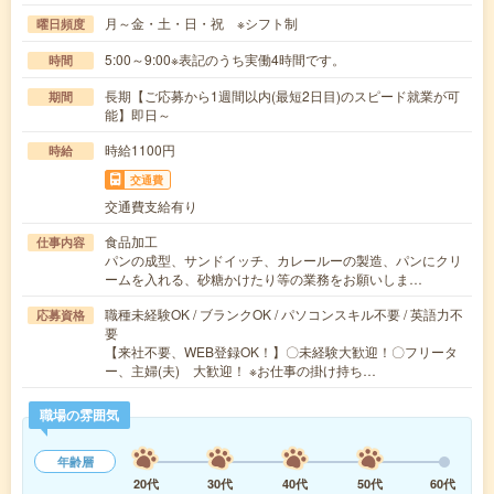
月～金・土・日・祝 ※シフト制
曜日頻度
5:00～9:00※表記のうち実働4時間です。
時間
長期【ご応募から1週間以内(最短2日目)のスピード就業が可
期間
能】即日～
時給1100円
時給
交通費
交通費支給有り
食品加工
仕事内容
パンの成型、サンドイッチ、カレールーの製造、パンにクリ
ームを入れる、砂糖かけたり等の業務をお願いしま…
職種未経験OK / ブランクOK / パソコンスキル不要 / 英語力不
応募資格
要
【来社不要、WEB登録OK！】〇未経験大歓迎！〇フリータ
ー、主婦(夫) 大歓迎！ ※お仕事の掛け持ち…
職場の雰囲気
年齢層
20代
30代
40代
50代
60代