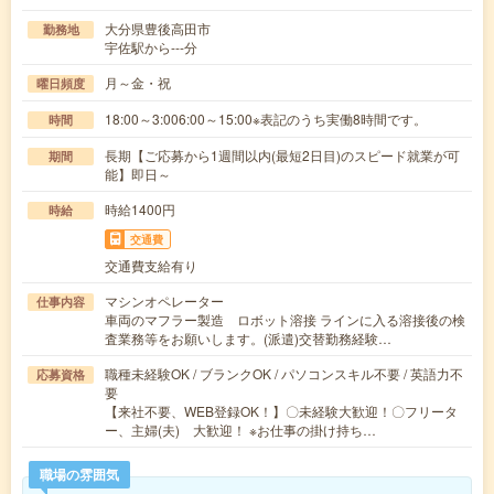
大分県豊後高田市
勤務地
宇佐駅から---分
月～金・祝
曜日頻度
18:00～3:006:00～15:00※表記のうち実働8時間です。
時間
長期【ご応募から1週間以内(最短2日目)のスピード就業が可
期間
能】即日～
時給1400円
時給
交通費
交通費支給有り
マシンオペレーター
仕事内容
車両のマフラー製造 ロボット溶接 ラインに入る溶接後の検
査業務等をお願いします。(派遣)交替勤務経験…
職種未経験OK / ブランクOK / パソコンスキル不要 / 英語力不
応募資格
要
【来社不要、WEB登録OK！】〇未経験大歓迎！〇フリータ
ー、主婦(夫) 大歓迎！ ※お仕事の掛け持ち…
職場の雰囲気