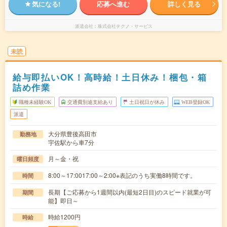
気になる!
応募へ進む
詳しく見る
派遣会社
株式会社テクノ・サービス
未読
給与即払いOK！高時給！土日休み！梱包・箱
詰め作業
職種未経験OK
交通費別途支給あり
土日祝日が休み
WEB登録OK
派遣
大分県豊後高田市
勤務地
宇佐駅から車7分
月～金・祝
曜日頻度
8:00～17:0017:00～2:00※表記のうち実働8時間です。
時間
長期【ご応募から1週間以内(最短2日目)のスピード就業が可
期間
能】即日～
時給1200円
時給