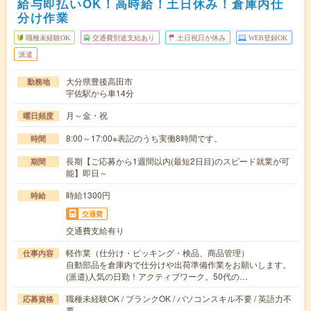
給与即払いOK！高時給！土日休み！倉庫内仕
分け作業
職種未経験OK
交通費別途支給あり
土日祝日が休み
WEB登録OK
派遣
大分県豊後高田市
勤務地
宇佐駅から車14分
月～金・祝
曜日頻度
8:00～17:00※表記のうち実働8時間です。
時間
長期【ご応募から1週間以内(最短2日目)のスピード就業が可
期間
能】即日～
時給1300円
時給
交通費
交通費支給有り
軽作業（仕分け・ピッキング・検品、商品管理）
仕事内容
自動部品を倉庫内で仕分けや出荷準備作業をお願いします。
(派遣)人気の日勤！アクティブワーク。50代の…
職種未経験OK / ブランクOK / パソコンスキル不要 / 英語力不
応募資格
要