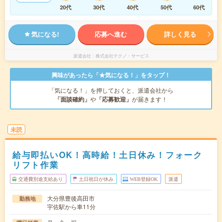
20代
30代
40代
50代
60代
気になる!
応募へ進む
詳しく見る
派遣会社
株式会社テクノ・サービス
興味があったら「★気になる！」をタップ！
「気になる！」を押しておくと、派遣会社から
「面談確約」
や
「応募歓迎」
が届きます！
未読
給与即払いOK！高時給！土日休み！フォーク
リフト作業
交通費別途支給あり
土日祝日が休み
WEB登録OK
派遣
大分県豊後高田市
勤務地
宇佐駅から車11分