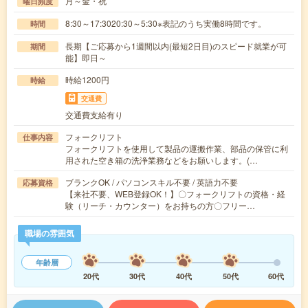
月～金・祝
曜日頻度
8:30～17:3020:30～5:30※表記のうち実働8時間です。
時間
長期【ご応募から1週間以内(最短2日目)のスピード就業が可
期間
能】即日～
時給1200円
時給
交通費
交通費支給有り
フォークリフト
仕事内容
フォークリフトを使用して製品の運搬作業、部品の保管に利
用された空き箱の洗浄業務などをお願いします。(…
ブランクOK / パソコンスキル不要 / 英語力不要
応募資格
【来社不要、WEB登録OK！】〇フォークリフトの資格・経
験（リーチ・カウンター）をお持ちの方〇フリー…
職場の雰囲気
年齢層
20代
30代
40代
50代
60代