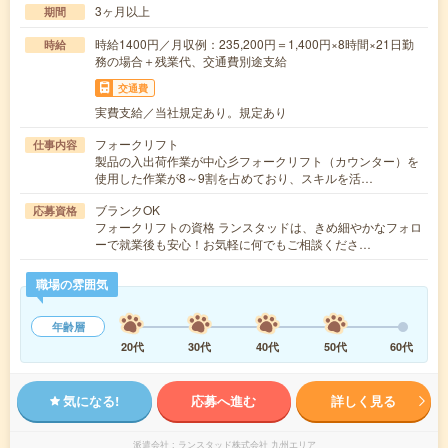
3ヶ月以上
期間
時給1400円／月収例：235,200円＝1,400円×8時間×21日勤
時給
務の場合＋残業代、交通費別途支給
交通費
実費支給／当社規定あり。規定あり
フォークリフト
仕事内容
製品の入出荷作業が中心彡フォークリフト（カウンター）を
使用した作業が8～9割を占めており、スキルを活…
ブランクOK
応募資格
フォークリフトの資格 ランスタッドは、きめ細やかなフォロ
ーで就業後も安心！お気軽に何でもご相談くださ…
職場の雰囲気
年齢層
20代
30代
40代
50代
60代
気になる!
応募へ進む
詳しく見る
派遣会社
ランスタッド株式会社 九州エリア