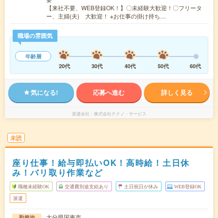
【来社不要、WEB登録OK！】〇未経験大歓迎！〇フリータ
ー、主婦(夫) 大歓迎！ ※お仕事の掛け持ち…
職場の雰囲気
年齢層
20代
30代
40代
50代
60代
気になる!
応募へ進む
詳しく見る
派遣会社
株式会社テクノ・サービス
未読
座り仕事！給与即払いOK！高時給！土日休
み！バリ取り作業など
職種未経験OK
交通費別途支給あり
土日祝日が休み
WEB登録OK
派遣
大分県国東市
勤務地