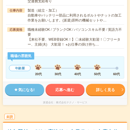
交通費支給有り
製造（組立・加工）
仕事内容
自動車やバッテリー部品に利用されるボルトやナットの加工
作業をお願いします。(派遣)原料の機械セットや…
職種未経験OK / ブランクOK / パソコンスキル不要 / 英語力不
応募資格
要
【来社不要、WEB登録OK！】〇未経験大歓迎！〇フリータ
ー、主婦(夫) 大歓迎！ ※お仕事の掛け持ち…
職場の雰囲気
年齢層
20代
30代
40代
50代
60代
気になる!
応募へ進む
詳しく見る
派遣会社
株式会社テクノ・サービス
未読