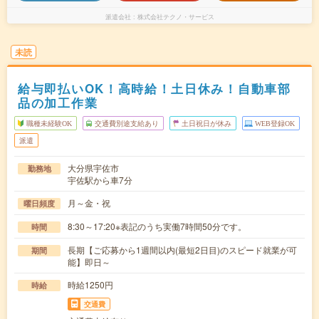
派遣会社
株式会社テクノ・サービス
未読
給与即払いOK！高時給！土日休み！自動車部
品の加工作業
職種未経験OK
交通費別途支給あり
土日祝日が休み
WEB登録OK
派遣
大分県宇佐市
勤務地
宇佐駅から車7分
月～金・祝
曜日頻度
8:30～17:20※表記のうち実働7時間50分です。
時間
長期【ご応募から1週間以内(最短2日目)のスピード就業が可
期間
能】即日～
時給1250円
時給
交通費