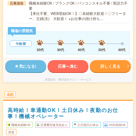
職種未経験OK / ブランクOK / パソコンスキル不要 / 英語力不
応募資格
要
【来社不要、WEB登録OK！】〇未経験大歓迎！〇フリータ
ー、主婦(夫) 大歓迎！ ※お仕事の掛け持ち…
職場の雰囲気
年齢層
20代
30代
40代
50代
60代
気になる!
応募へ進む
詳しく見る
派遣会社
株式会社テクノ・サービス
未読
高時給！車通勤OK！土日休み！夜勤のお仕
事！機械オペレーター
職種未経験OK
交通費別途支給あり
土日祝日が休み
WEB登録OK
派遣