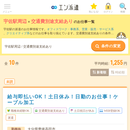
メニュー
気になる!
ログイン
検索
宇佐駅周辺
×
交通費別途支給あり
のお仕事一覧
宇佐駅の派遣のお仕事情報です。
オフィスワーク・事務系
、
営業・販売・サービス系
、
クリエイティブ系
などのお仕事を取り揃えています。交通費別途支給ありの条件の
他に、
職種未経験OK
、
友だちと一緒の応募OK
、
週4日勤務
などのこだわり条件も取り
揃えています。
条件の変更
宇佐駅周辺 / 交通費別途支給あり
10
1,255
全
件
平均時給:
円
時給順
新着順
未読
給与即払いOK！土日休み！日勤のお仕事！ケ
ーブル加工
職種未経験OK
交通費別途支給あり
土日祝日が休み
WEB登録OK
派遣
大分県豊後高田市
勤務地