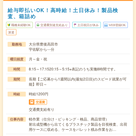
給与即払いOK！高時給！土日休み！製品検
査、箱詰め
職種未経験OK
交通費別途支給あり
土日祝日が休み
WEB登録OK
派遣
大分県豊後高田市
勤務地
宇佐駅から---分
月～金・祝
曜日頻度
8:15～17:1520:15～5:15※表記のうち実働8時間です。
時間
長期【ご応募から1週間以内(最短2日目)のスピード就業が可
期間
能】即日～
時給1200円
時給
交通費
交通費支給有り
軽作業（仕分け・ピッキング・検品、商品管理）
仕事内容
射出成型機から出てくるプラスチック製品を目視検査、出荷
用ケースに収める、ケースをパレット積み作業をお…