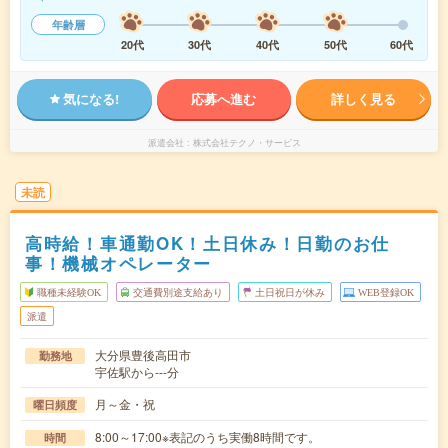
年齢層
20代
30代
40代
50代
60代
気になる!
応募へ進む
詳しく見る
派遣会社
株式会社テクノ・サービス
未読
高時給！車通勤OK！土日休み！日勤のお仕
事！機械オペレーター
職種未経験OK
交通費別途支給あり
土日祝日が休み
WEB登録OK
派遣
大分県豊後高田市
勤務地
宇佐駅から---分
月～金・祝
曜日頻度
8:00～17:00※表記のうち実働8時間です。
時間