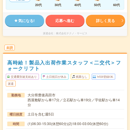
20代
30代
40代
50代
60代
気になる!
応募へ進む
詳しく見る
派遣会社
株式会社テクノ・サービス
未読
高時給！製品入出荷作業スタッフ＜二交代＞フ
ォークリフト
交通費別途支給あり
土日祝日が休み
残業なし
WEB登録OK
派遣
大分県豊後高田市
勤務地
西屋敷駅から車17分／立石駅から車19分／宇佐駅から車14
分
土日を含む週5日
曜日頻度
(1)06:30-15:30(休憩60分)(2)18:00-03:00(休憩60分)
時間