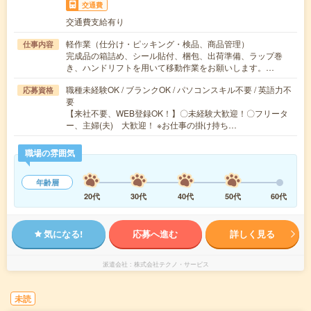
交通費
交通費支給有り
軽作業（仕分け・ピッキング・検品、商品管理）
仕事内容
完成品の箱詰め、シール貼付、梱包、出荷準備、ラップ巻
き、ハンドリフトを用いて移動作業をお願いします。…
職種未経験OK / ブランクOK / パソコンスキル不要 / 英語力不
応募資格
要
【来社不要、WEB登録OK！】〇未経験大歓迎！〇フリータ
ー、主婦(夫) 大歓迎！ ※お仕事の掛け持ち…
職場の雰囲気
年齢層
20代
30代
40代
50代
60代
気になる!
応募へ進む
詳しく見る
派遣会社
株式会社テクノ・サービス
未読