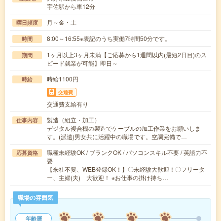
宇佐駅から車12分
月～金・土
曜日頻度
8:00～16:55※表記のうち実働7時間50分です。
時間
1ヶ月以上3ヶ月未満【ご応募から1週間以内(最短2日目)のス
期間
ピード就業が可能】即日～
時給1100円
時給
交通費
交通費支給有り
製造（組立・加工）
仕事内容
デジタル複合機の製造でケーブルの加工作業をお願いしま
す。(派遣)男女共に活躍中の職場です。空調完備で…
職種未経験OK / ブランクOK / パソコンスキル不要 / 英語力不
応募資格
要
【来社不要、WEB登録OK！】〇未経験大歓迎！〇フリータ
ー、主婦(夫) 大歓迎！ ※お仕事の掛け持ち…
職場の雰囲気
年齢層