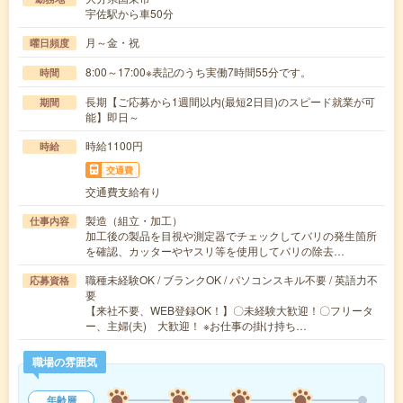
宇佐駅から車50分
月～金・祝
曜日頻度
8:00～17:00※表記のうち実働7時間55分です。
時間
長期【ご応募から1週間以内(最短2日目)のスピード就業が可
期間
能】即日～
時給1100円
時給
交通費
交通費支給有り
製造（組立・加工）
仕事内容
加工後の製品を目視や測定器でチェックしてバリの発生箇所
を確認、カッターやヤスリ等を使用してバリの除去…
職種未経験OK / ブランクOK / パソコンスキル不要 / 英語力不
応募資格
要
【来社不要、WEB登録OK！】〇未経験大歓迎！〇フリータ
ー、主婦(夫) 大歓迎！ ※お仕事の掛け持ち…
職場の雰囲気
年齢層