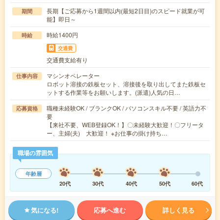
長期【ご応募から1週間以内(最短2日目)のスピード就業が可
期間
能】即日～
時給1400円
時給
交通費
交通費支給有り
マシンオペレーター
仕事内容
ロボット溶接の鉄板セット、溶接後を取り出してまた鉄板セ
ットする作業等をお願いします。(派遣)人気の日…
職種未経験OK / ブランクOK / パソコンスキル不要 / 英語力不
応募資格
要
【来社不要、WEB登録OK！】〇未経験大歓迎！〇フリータ
ー、主婦(夫) 大歓迎！ ※お仕事の掛け持ち…
職場の雰囲気
年齢層
20代
30代
40代
50代
60代
気になる!
応募へ進む
詳しく見る