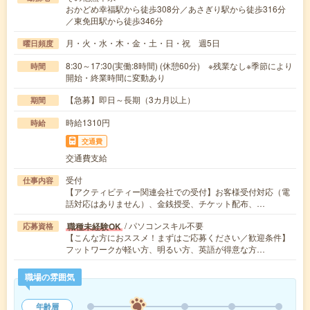
おかどめ幸福駅から徒歩308分／あさぎり駅から徒歩316分
／東免田駅から徒歩346分
月・火・水・木・金・土・日・祝 週5日
曜日頻度
8:30～17:30(実働:8時間) (休憩60分) ※残業なし※季節により
時間
開始・終業時間に変動あり
【急募】即日～長期（3カ月以上）
期間
時給1310円
時給
交通費
交通費支給
受付
仕事内容
【アクティビティー関連会社での受付】お客様受付対応（電
話対応はありません）、金銭授受、チケット配布、…
/ パソコンスキル不要
職種未経験OK
応募資格
【こんな方におススメ！まずはご応募ください／歓迎条件】
フットワークが軽い方、明るい方、英語が得意な方…
職場の雰囲気
年齢層