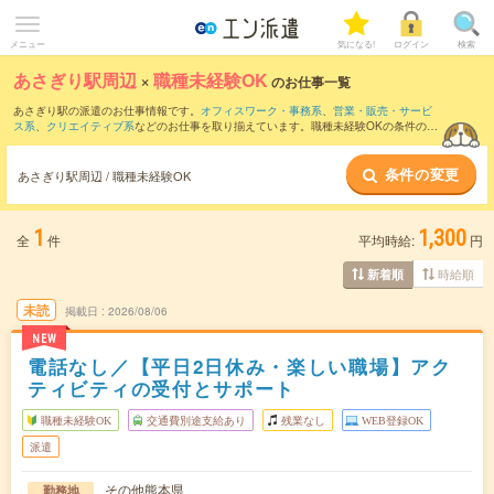
メニュー
気になる!
ログイン
検索
あさぎり駅周辺
×
職種未経験OK
のお仕事一覧
あさぎり駅の派遣のお仕事情報です。
オフィスワーク・事務系
、
営業・販売・サービ
ス系
、
クリエイティブ系
などのお仕事を取り揃えています。職種未経験OKの条件の他
に、
交通費別途支給あり
、
友だちと一緒の応募OK
、
週4日勤務
などのこだわり条件も
取り揃えています。
条件の変更
あさぎり駅周辺 / 職種未経験OK
1
1,300
全
件
平均時給:
円
時給順
新着順
未読
掲載日
2026/08/06
NEW
電話なし／【平日2日休み・楽しい職場】アク
ティビティの受付とサポート
職種未経験OK
交通費別途支給あり
残業なし
WEB登録OK
派遣
その他熊本県
勤務地