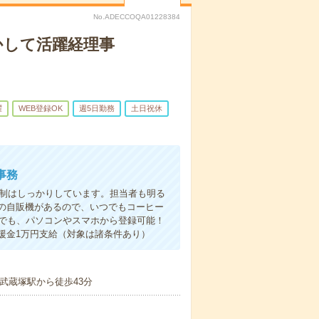
No.ADECCOQA01228384
かして活躍経理事
躍
WEB登録OK
週5日勤務
土日祝休
事務
体制はしっかりしています。担当者も明る
の自販機があるので、いつでもコーヒー
こでも、パソコンやスマホから登録可能！
援金1万円支給（対象は諸条件あり）
武蔵塚駅から徒歩43分