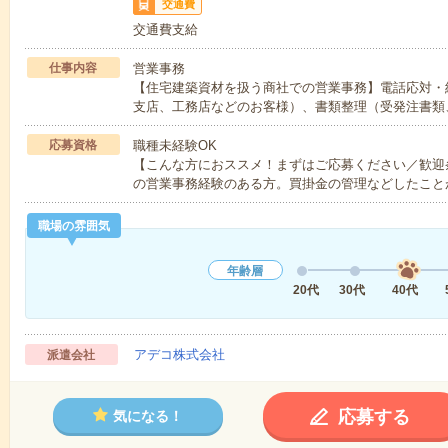
交通費
交通費支給
仕事内容
営業事務
【住宅建築資材を扱う商社での営業事務】電話応対・
支店、工務店などのお客様）、書類整理（受発注書類
応募資格
職種未経験OK
【こんな方におススメ！まずはご応募ください／歓迎
の営業事務経験のある方。買掛金の管理などしたこと
職場の雰囲気
年齢層
20代
30代
40代
アデコ株式会社
派遣会社
応募する
気になる！