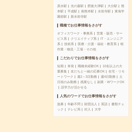
原水駅
光の森駅
肥後大津駅
大分駅
熊
本駅
平成駅
南熊本駅
水前寺駅
東海学
園前駅
新水前寺駅
職種でお仕事情報をさがす
オフィスワーク・事務系
営業・販売・サー
ビス系
クリエイティブ系
IT・エンジニア
系
技術系
医療・介護・福祉・教育系
軽
作業・物流・工場・その他
こだわりでお仕事情報をさがす
短期
単発
職種未経験OK
10名以上の大
量募集
友だちと一緒の応募OK
在宅・リモ
ートワーク
週2～3日勤務
週4日勤務
土
日祝のみ勤務
残業なし
副業・WワークOK
語学力が活かせる
人気のワードでお仕事情報をさがす
急募
年齢不問
財団法人
英語
書類チェ
ック
テレビ局
封入
大学