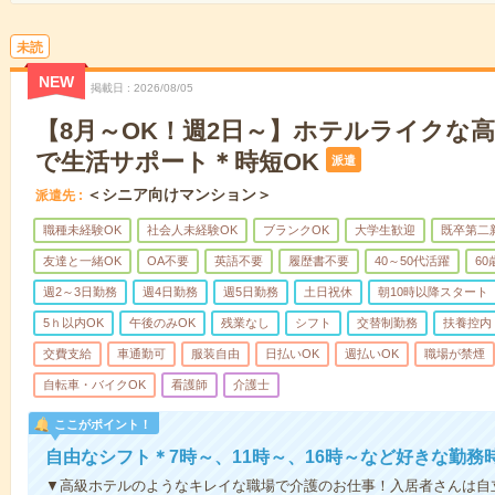
未読
NEW
掲載日
2026/08/05
【8月～OK！週2日～】ホテルライクな
で生活サポート＊時短OK
派遣
＜シニア向けマンション＞
派遣先
職種未経験OK
社会人未経験OK
ブランクOK
大学生歓迎
既卒第二
友達と一緒OK
OA不要
英語不要
履歴書不要
40～50代活躍
6
週2～3日勤務
週4日勤務
週5日勤務
土日祝休
朝10時以降スタート
5ｈ以内OK
午後のみOK
残業なし
シフト
交替制勤務
扶養控内
交費支給
車通勤可
服装自由
日払いOK
週払いOK
職場が禁煙
自転車・バイクOK
看護師
介護士
ここがポイント！
自由なシフト＊7時～、11時～、16時～など好きな勤務
▼高級ホテルのようなキレイな職場で介護のお仕事！入居者さんは自