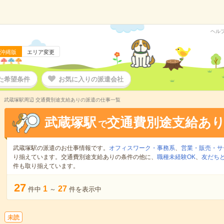
ヘル
沖縄版
エリア変更
た希望条件
お気に入りの派遣会社
武蔵塚駅周辺 交通費別途支給ありの派遣の仕事一覧
武蔵塚駅
交通費別途支給あ
で
武蔵塚駅の派遣のお仕事情報です。
オフィスワーク・事務系
、
営業・販売・サ
り揃えています。交通費別途支給ありの条件の他に、
職種未経験OK
、
友だちと
件も取り揃えています。
27
1
27
件中
～
件を表示中
未読