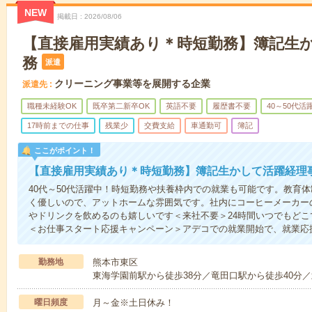
NEW
掲載日
2026/08/06
【直接雇用実績あり＊時短勤務】簿記生
務
派遣
クリーニング事業等を展開する企業
派遣先
職種未経験OK
既卒第二新卒OK
英語不要
履歴書不要
40～50代活
17時前までの仕事
残業少
交費支給
車通勤可
簿記
ここがポイント！
【直接雇用実績あり＊時短勤務】簿記生かして活躍経理
40代～50代活躍中！時短勤務や扶養枠内での就業も可能です。教育
く優しいので、アットホームな雰囲気です。社内にコーヒーメーカー
やドリンクを飲めるのも嬉しいです＜来社不要＞24時間いつでもど
＜お仕事スタート応援キャンペーン＞アデコでの就業開始で、就業応
勤務地
熊本市東区
東海学園前駅から徒歩38分／竜田口駅から徒歩40分／
曜日頻度
月～金※土日休み！