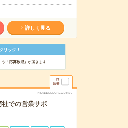
詳しく見る
クリック！
」
や
「応募歓迎」
が届きます！
一括
応募
No.ADECCOQA01395439
商社での営業サポ