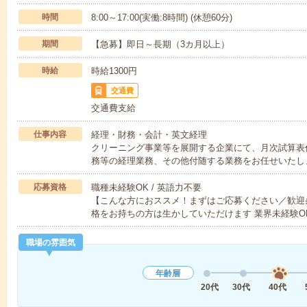
時間
8:00～17:00(実働:8時間) (休憩60分)
期間
【急募】即日～長期（3カ月以上）
時給
時給1300円
交通費
交通費支給
仕事内容
経理・財務・会計・英文経理
クリーニング事業等を展開する企業にて、月次試算表
務等の経理業務、その他付随する業務をお任せいたし
応募資格
職種未経験OK / 英語力不要
【こんな方におススメ！まずはご応募ください／歓迎
格をお持ちの方は生かしていただけます 業界未経験O
職場の雰囲気
年齢層
20代
30代
40代