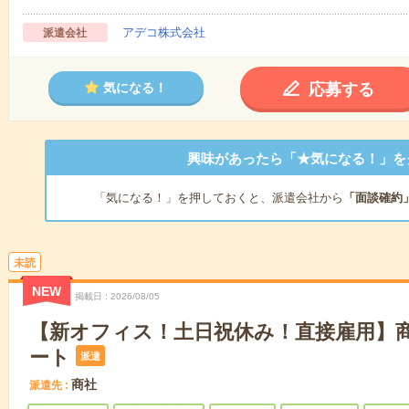
アデコ株式会社
派遣会社
応募する
気になる！
興味があったら「★気になる！」を
「気になる！」を押しておくと、派遣会社から
「面談確約
未読
NEW
掲載日
2026/08/05
【新オフィス！土日祝休み！直接雇用】
ート
派遣
商社
派遣先