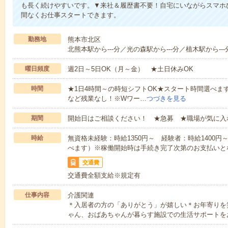
も長く続けやすいです。▼来社＆履歴書不要！自宅にいながらスマホ
間なくお仕事スタートできます。
勤務地
熊本市北区
北熊本駅から---分／光の森駅から---分／植木駅から---
曜日頻度
週2日～5日OK（月～金） ★土日休みOK
時間
★1日4時間～の時短シフトOK★スタート時間選べます！7:00～1
など残業なし！※Wワー…
つづきを見る
期間
開始日はご相談ください！ ★急募 ★職場が気に入
時給
無資格未経験：時給1350円～ 経験者：時給1400
べます）※稼働開始時は手続き完了次第のお支払いと
交通費
交通費全額支給※規定有
仕事内容
介護関連
＊入居者の方の「ありがとう」が嬉しい＊お年寄りを
ゃん、おばあちゃんが暮らす施設での生活サポートを