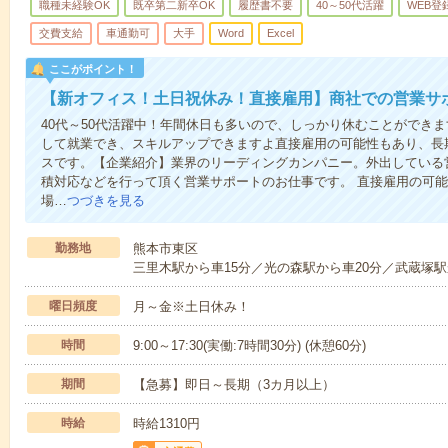
職種未経験OK
既卒第二新卒OK
履歴書不要
40～50代活躍
WEB登
交費支給
車通勤可
大手
Word
Excel
ここがポイント！
【新オフィス！土日祝休み！直接雇用】商社での営業サ
40代～50代活躍中！年間休日も多いので、しっかり休むことができ
して就業でき、スキルアップできますよ直接雇用の可能性もあり、長
スです。【企業紹介】業界のリーディングカンパニー。外出している
積対応などを行って頂く営業サポートのお仕事です。 直接雇用の可
場…
つづきを見る
勤務地
熊本市東区
三里木駅から車15分／光の森駅から車20分／武蔵塚駅
曜日頻度
月～金※土日休み！
時間
9:00～17:30(実働:7時間30分) (休憩60分)
期間
【急募】即日～長期（3カ月以上）
時給
時給1310円