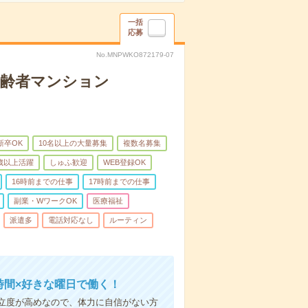
一括
応募
No.MNPWKO872179-07
高齢者マンション
新卒OK
10名以上の大量募集
複数名募集
0歳以上活躍
しゅふ歓迎
WEB登録OK
16時前までの仕事
17時前までの仕事
副業・WワークOK
医療福祉
派遣多
電話対応なし
ルーティン
時間×好きな曜日で働く！
立度が高めなので、体力に自信がない方