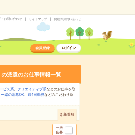
プ・お問い合わせ
サイトマップ
掲載のお問い合わせ
会員登録
ログイン
り
の派遣のお仕事情報一覧
ービス系
、
クリエイティブ系
などのお仕事を取
一緒の応募OK
、
週4日勤務
などのこだわり条
新着順
一括
応募