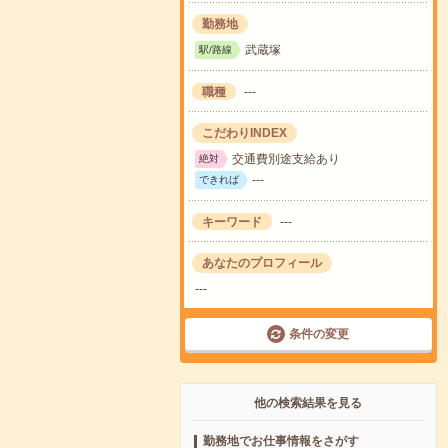
勤務地
武蔵塚
駅/路線
職種
---
こだわりINDEX
交通費別途支給あり
絶対
---
できれば
キーワード
---
あなたのプロフィール
---
条件の変更
他の検索結果を見る
勤務地でお仕事情報をさがす