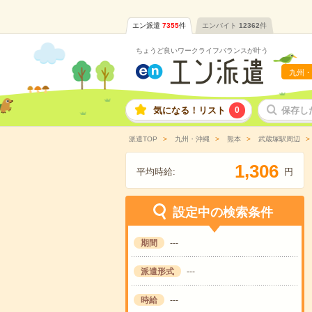
エン派遣
7355
件
エンバイト
12362
件
ちょうど良いワークライフバランスが叶う
九州・
気になる！リスト
0
保存し
派遣TOP
九州・沖縄
熊本
武蔵塚駅周辺
,
1
3
0
6
平均時給:
円
設定中の検索条件
期間
---
派遣形式
---
時給
---