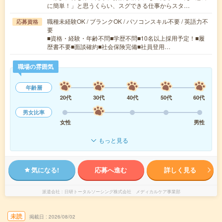
に簡単！」と思うくらい、スグできる仕事からスタ…
職種未経験OK / ブランクOK / パソコンスキル不要 / 英語力不
応募資格
要
■資格・経験・年齢不問■学歴不問■10名以上採用予定！■履
歴書不要■面談確約■社会保険完備■社員登用…
職場の雰囲気
年齢層
20代
30代
40代
50代
60代
男女比率
女性
男性
もっと見る
気になる!
応募へ進む
詳しく見る
派遣会社
日研トータルソーシング株式会社 メディカルケア事業部
未読
掲載日
2026/08/02