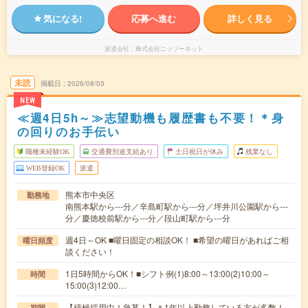
気になる!
応募へ進む
詳しく見る
派遣会社
株式会社ニッソーネット
未読
掲載日
2026/08/03
NEW
≪週4日5h～≫志望動機も履歴書も不要！＊身
の回りのお手伝い
職種未経験OK
交通費別途支給あり
土日祝日が休み
残業なし
WEB登録OK
派遣
熊本市中央区
勤務地
南熊本駅から---分／辛島町駅から---分／坪井川公園駅から---
分／慶徳校前駅から---分／段山町駅から---分
週4日～OK ■曜日固定の相談OK！ ■希望の曜日があればご相
曜日頻度
談ください！
1日5時間からOK！■シフト例(1)8:00～13:00(2)10:00～
時間
15:00(3)12:00…
【積極採用中！急募！】＊1年以上勤務している方が多数！
期間