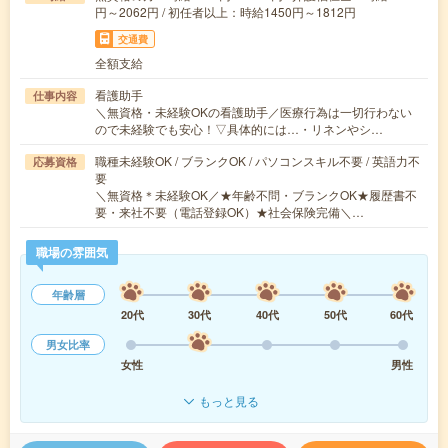
円～2062円 / 初任者以上：時給1450円～1812円
交通費
全額支給
看護助手
仕事内容
＼無資格・未経験OKの看護助手／医療行為は一切行わない
ので未経験でも安心！▽具体的には…・リネンやシ…
職種未経験OK / ブランクOK / パソコンスキル不要 / 英語力不
応募資格
要
＼無資格＊未経験OK／★年齢不問・ブランクOK★履歴書不
要・来社不要（電話登録OK）★社会保険完備＼…
職場の雰囲気
年齢層
20代
30代
40代
50代
60代
男女比率
女性
男性
もっと見る