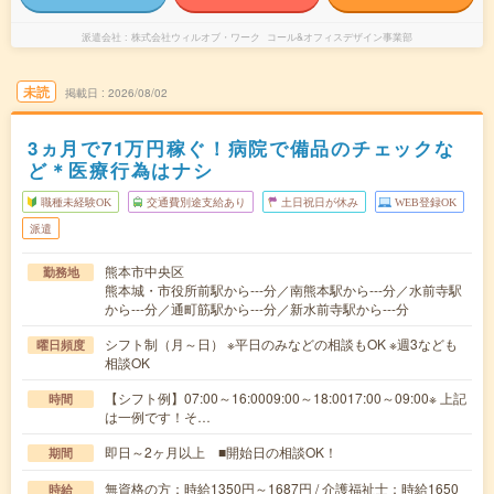
派遣会社
株式会社ウィルオブ・ワーク コール&オフィスデザイン事業部
未読
掲載日
2026/08/02
3ヵ月で71万円稼ぐ！病院で備品のチェックな
ど＊医療行為はナシ
職種未経験OK
交通費別途支給あり
土日祝日が休み
WEB登録OK
派遣
熊本市中央区
勤務地
熊本城・市役所前駅から---分／南熊本駅から---分／水前寺駅
から---分／通町筋駅から---分／新水前寺駅から---分
シフト制（月～日） ※平日のみなどの相談もOK ※週3なども
曜日頻度
相談OK
【シフト例】07:00～16:0009:00～18:0017:00～09:00※ 上記
時間
は一例です！そ…
即日～2ヶ月以上 ■開始日の相談OK！
期間
無資格の方：時給1350円～1687円 / 介護福祉士：時給1650
時給