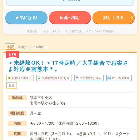
気になる!
応募へ進む
詳しく見る
派遣会社
日研トータルソーシング株式会社 メディカルケア事業部
未読
掲載日
2026/08/03
NEW
＜未経験OK！＞17時定時／大手組合でお客さ
ま対応＠南熊本＊。
職種未経験OK
交通費別途支給あり
土日祝日が休み
WEB登録OK
派遣
熊本市中央区
勤務地
南熊本駅から徒歩8分
月～金
曜日頻度
★8:30～17:00（休憩時間 12:00～13:00）
時間
即日～長期（3ヵ月以上） ※急募 ○9月～、10月～スタート
期間
もご相談ください。