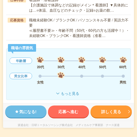
【介護施設で体調などの記録がメイン＊看護師】▼具体的に
は…○体温、血圧などのチェック・記録○お薬の飲…
職種未経験OK / ブランクOK / パソコンスキル不要 / 英語力不
応募資格
要
≪履歴書不要≫・年齢不問（50代・60代の方も活躍中！）・
未経験OK・ブランクOK・看護師資格（准看…
職場の雰囲気
年齢層
20代
30代
40代
50代
60代
男女比率
女性
男性
もっと見る
気になる!
応募へ進む
詳しく見る
派遣会社
日研トータルソーシング株式会社 メディカルケア事業部 ナース派遣