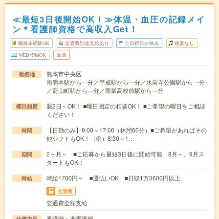
≪最短3日後開始OK！≫体温・血圧の記録メイ
ン＊看護師資格で高収入Get！
職種未経験OK
交通費別途支給あり
土日祝日が休み
残業なし
WEB登録OK
派遣
熊本市中央区
勤務地
南熊本駅から---分／平成駅から---分／水前寺公園駅から---分
／蔚山町駅から---分／商業高校前駅から---分
週2日～OK！ ■曜日固定の相談OK！ ■ご希望の曜日をご相談
曜日頻度
ください！
【日勤のみ】9:00～17:00（休憩60分）■ご希望があればその
時間
他シフトもOK！（例）8:30～1…
2ヶ月～ ■ご応募から最短3日後に開始可能 8月～、9月ス
期間
タートもOK！
時給1700円～ ■週払いOK ■日収1万3600円以上
時給
交通費
交通費全額支給
看護師・准看護師
仕事内容