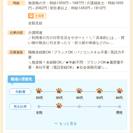
無資格の方：時給1350円～1687円 / 介護福祉士：時給1650
時給
円～2062円 / 初任者以上：時給1450円～1812円
交通費
全額支給
介護関連
仕事内容
／利用者の方の日常生活をサポート！＼▽具体的には…・買
い物や散歩に付き添ったり・折り紙や体操などのレ…
職種未経験OK / ブランクOK / パソコンスキル不要 / 英語力不
応募資格
要
＼無資格＊未経験OK／★年齢不問・ブランクOK★履歴書不
要・来社不要（電話登録OK）★社会保険完備＼…
職場の雰囲気
年齢層
20代
30代
40代
50代
60代
男女比率
女性
男性
もっと見る