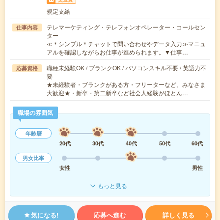
規定支給
テレマーケティング・テレフォンオペレーター・コールセン
仕事内容
ター
≪＊シンプル＊チャットで問い合わせやデータ入力≫マニュ
アルを確認しながらお仕事が進められます。▼仕事…
職種未経験OK / ブランクOK / パソコンスキル不要 / 英語力不
応募資格
要
★未経験者・ブランクがある方・フリーターなど、みなさま
大歓迎★・新卒・第二新卒など社会人経験がほとん…
職場の雰囲気
年齢層
20代
30代
40代
50代
60代
男女比率
女性
男性
もっと見る
気になる!
応募へ進む
詳しく見る