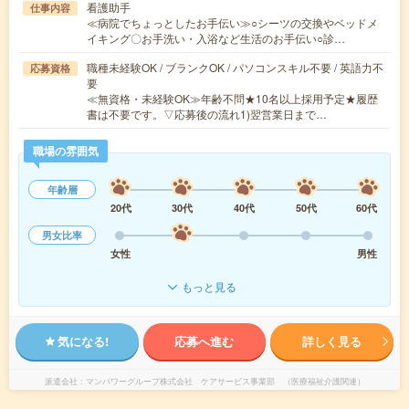
看護助手
仕事内容
≪病院でちょっとしたお手伝い≫○シーツの交換やベッドメ
イキング〇お手洗い・入浴など生活のお手伝い○診…
職種未経験OK / ブランクOK / パソコンスキル不要 / 英語力不
応募資格
要
≪無資格・未経験OK≫年齢不問★10名以上採用予定★履歴
書は不要です。▽応募後の流れ1)翌営業日まで…
職場の雰囲気
年齢層
20代
30代
40代
50代
60代
男女比率
女性
男性
もっと見る
気になる!
応募へ進む
詳しく見る
派遣会社
マンパワーグループ株式会社 ケアサービス事業部 （医療福祉介護関連）