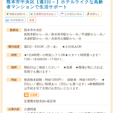
熊本市中央区【週2日～】ホテルライクな高齢
者マンションで生活サポート
職種未経験OK
交通費別途支給あり
土日祝日が休み
残業なし
WEB登録OK
派遣
熊本市中央区
勤務地
南熊本駅から---分／新水前寺駅から---分／平成駅から---分／
水道町駅から---分／水前寺公園駅から---分
週2日～5日OK（月～金） ★土日休みOK
曜日頻度
★1日4時間～の時短シフトOK★スタート時間選べます！
時間
7:00～16:009:00～17:0011:…
開始日はご相談ください！ ★急募 ★職場が気に入れば、
期間
長期でも働けます！
無資格未経験：時給1350円～ 経験者：時給1400円～ ★
時給
日払い／週払い制度あり（月払いも選べます）※稼働開始時
は手続き完了次第のお支払いとなります。
交通費
交通費全額支給※規定有
介護関連
仕事内容