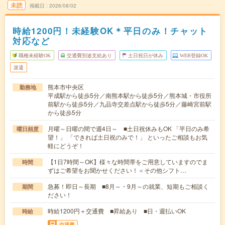
未読
掲載日
2026/08/02
時給1200円！未経験OK＊平日のみ！チャット
対応など
職種未経験OK
交通費別途支給あり
土日祝日が休み
WEB登録OK
派遣
熊本市中央区
勤務地
平成駅から徒歩5分／南熊本駅から徒歩5分／熊本城・市役所
前駅から徒歩5分／九品寺交差点駅から徒歩5分／藤崎宮前駅
から徒歩5分
月曜～日曜の間で週4日～ ■土日祝休みもOK 「平日のみ希
曜日頻度
望！」 「できれば土日祝のみで！」 といったご相談もお気
軽にどうぞ！
【1日7時間～OK】様々な時間帯をご用意していますのでま
時間
ずはご希望をお聞かせください！＜その他シフト…
急募！即日～長期 ■8月～・9月～の就業、短期もご相談く
期間
ださい！
時給1200円＋交通費 ■昇給あり ■日・週払いOK
時給
交通費