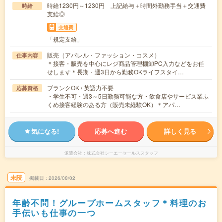
時給1230円～1230円 上記給与＋時間外勤務手当＋交通費
時給
支給◎
交通費
「規定支給」
販売（アパレル・ファッション・コスメ）
仕事内容
＊接客・販売を中心にレジ商品管理棚卸PC入力などをお任
せします＊長期・週3日から勤務OKライフスタイ…
ブランクOK / 英語力不要
応募資格
・学生不可・週3～5日勤務可能な方・飲食店やサービス業ふ
くめ接客経験のある方（販売未経験OK）＊アパ…
気になる!
応募へ進む
詳しく見る
派遣会社
株式会社シーエーセールススタッフ
未読
掲載日
2026/08/02
年齢不問！グループホームスタッフ＊料理のお
手伝いも仕事の一つ