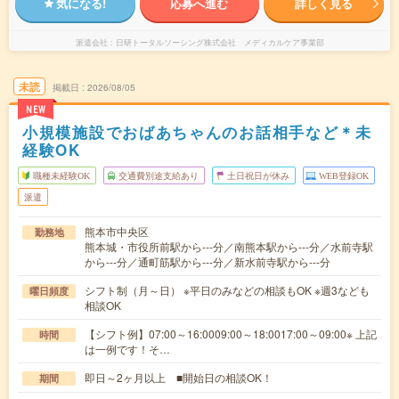
気になる!
応募へ進む
詳しく見る
派遣会社
日研トータルソーシング株式会社 メディカルケア事業部
未読
掲載日
2026/08/05
NEW
小規模施設でおばあちゃんのお話相手など＊未
経験OK
職種未経験OK
交通費別途支給あり
土日祝日が休み
WEB登録OK
派遣
熊本市中央区
勤務地
熊本城・市役所前駅から---分／南熊本駅から---分／水前寺駅
から---分／通町筋駅から---分／新水前寺駅から---分
シフト制（月～日） ※平日のみなどの相談もOK ※週3なども
曜日頻度
相談OK
【シフト例】07:00～16:0009:00～18:0017:00～09:00※ 上記
時間
は一例です！そ…
即日～2ヶ月以上 ■開始日の相談OK！
期間