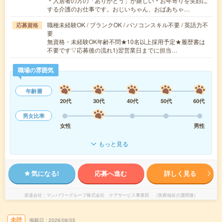
＊入居者の方の「ありがとう」が嬉しい＊お年寄りを笑顔に
する介護のお仕事です。おじいちゃん、おばあちゃ…
職種未経験OK / ブランクOK / パソコンスキル不要 / 英語力不
応募資格
要
無資格・未経験OK年齢不問★10名以上採用予定★履歴書は
不要です▽応募後の流れ1)翌営業日までに担当…
職場の雰囲気
年齢層
20代
30代
40代
50代
60代
男女比率
女性
男性
もっと見る
気になる!
応募へ進む
詳しく見る
派遣会社
マンパワーグループ株式会社 ケアサービス事業部 （医療福祉介護関連）
未読
掲載日
2026/08/05