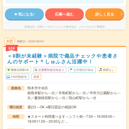
気になる!
応募へ進む
詳しく見る
派遣会社
日研トータルソーシング株式会社 メディカルケア事業部
未読
掲載日
2026/08/03
NEW
＜8割が未経験＞病院で備品チェックや患者さ
んのサポート＊しゅふさん活躍中！
職種未経験OK
交通費別途支給あり
土日祝日が休み
残業なし
WEB登録OK
派遣
熊本市中央区
勤務地
南熊本駅から---分／辛島町駅から---分／坪井川公園駅から---
分／慶徳校前駅から---分／段山町駅から---分
週2日～OK ※曜日固定の相談OK
曜日頻度
★スタート時間選べます～シフト例～7:00～16:009:00～
時間
18:0011:00～20:00など…