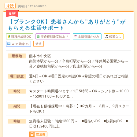
未読
掲載日
2026/08/05
NEW
【ブランクOK】患者さんから”ありがとう”が
もらえる生活サポート
職種未経験OK
交通費別途支給あり
土日祝日が休み
残業なし
WEB登録OK
派遣
熊本市中央区
勤務地
南熊本駅から---分／辛島町駅から---分／坪井川公園駅から---
分／慶徳校前駅から---分／段山町駅から---分
週4日～OK ※曜日固定の相談OK ※希望の曜日があればご相談
曜日頻度
ください
★スタート時間選べます／1日5時間～OK～シフト例～10:00
時間
～15:0011:00～16:0012…
【現在も積極採用中！急募！】■2カ月～ 8月～、9月スター
期間
トもOK！
無資格未経験：時給1300円～ ■週払いOK ■扶養内OK ■
時給
日収1万400円以上
交通費