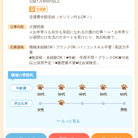
日収1万400円以上
交通費
交通費全額支給（ガソリン代もOK！）
介護関連
仕事内容
≪お年寄りも自分も笑顔になれる介護の仕事！≫＊お年寄り
が昼間だけ生活のサポートを受けたり、気分転換で…
職種未経験OK / ブランクOK / パソコンスキル不要 / 英語力不
応募資格
要
■無資格・未経験OK！■年齢・学歴不問！ブランクOK!■10名
以上採用予定！■履歴書不要■社会保険完…
職場の雰囲気
年齢層
20代
30代
40代
50代
60代
男女比率
女性
男性
もっと見る