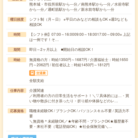
熊本城・市役所前駅から---分／南熊本駅から---分／水前寺駅
から---分／通町筋駅から---分／新水前寺駅から---分
シフト制（月～日） ※平日のみなどの相談もOK ※週3なども
曜日頻度
相談OK
【シフト例】07:00～16:0009:00～18:0017:00～09:00※ 上記
時間
は一例です！そ…
即日～2ヶ月以上 ■開始日の相談OK！
期間
無資格の方：時給1350円～1687円 / 介護福祉士：時給1650
時給
円～2062円 / 初任者以上：時給1450円～1812円
交通費
全額支給
介護関連
仕事内容
／利用者の方の日常生活をサポート！＼▽具体的には…・買
い物や散歩に付き添ったり・折り紙や体操などのレ…
職種未経験OK / ブランクOK / パソコンスキル不要 / 英語力不
応募資格
要
＼無資格＊未経験OK／★年齢不問・ブランクOK★履歴書不
要・来社不要（電話登録OK）★社会保険完備＼…