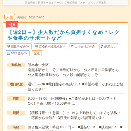
派遣会社
日研トータルソーシング株式会社 メディカルケア事業部
未読
掲載日
2026/08/05
NEW
【週2日～】少人数だから負担すくなめ＊レク
や食事のサポートなど
職種未経験OK
交通費別途支給あり
土日祝日が休み
残業なし
WEB登録OK
派遣
熊本市中央区
勤務地
南熊本駅から---分／辛島町駅から---分／坪井川公園駅から---
分／慶徳校前駅から---分／段山町駅から---分
週2日～OK ■曜日固定の相談OK！ ■希望の曜日があればご相
曜日頻度
談ください！
9:00～18:00（休憩60分）■ご希望があれば下記シフトも
時間
OK！早番 7:00～16:00遅番 …
【積極採用中！急募！】＊1年以上勤務している方が多数！
期間
ご応募から最短2～3日後の就業も相談可能です！
無資格未経験：時給1300円～ ■週払いOK ■扶養内OK ■
時給