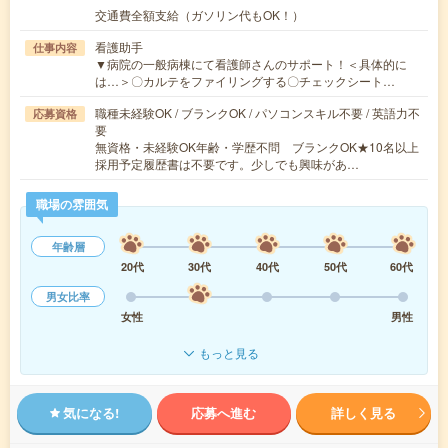
交通費全額支給（ガソリン代もOK！）
看護助手
仕事内容
▼病院の一般病棟にて看護師さんのサポート！＜具体的に
は…＞〇カルテをファイリングする〇チェックシート…
職種未経験OK / ブランクOK / パソコンスキル不要 / 英語力不
応募資格
要
無資格・未経験OK年齢・学歴不問 ブランクOK★10名以上
採用予定履歴書は不要です。少しでも興味があ…
職場の雰囲気
年齢層
20代
30代
40代
50代
60代
男女比率
女性
男性
もっと見る
気になる!
応募へ進む
詳しく見る