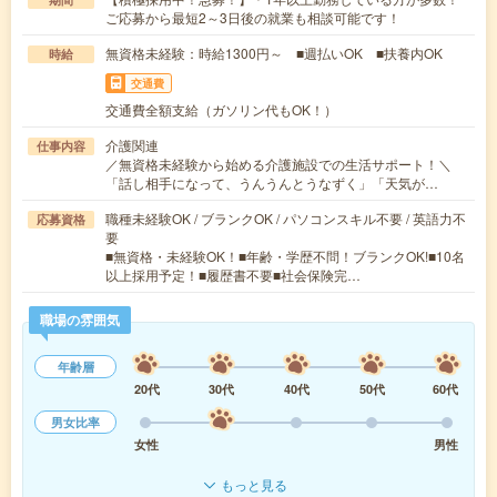
ご応募から最短2～3日後の就業も相談可能です！
無資格未経験：時給1300円～ ■週払いOK ■扶養内OK
時給
交通費
交通費全額支給（ガソリン代もOK！）
介護関連
仕事内容
／無資格未経験から始める介護施設での生活サポート！＼
「話し相手になって、うんうんとうなずく」「天気が…
職種未経験OK / ブランクOK / パソコンスキル不要 / 英語力不
応募資格
要
■無資格・未経験OK！■年齢・学歴不問！ブランクOK!■10名
以上採用予定！■履歴書不要■社会保険完…
職場の雰囲気
年齢層
20代
30代
40代
50代
60代
男女比率
女性
男性
もっと見る