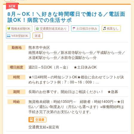
NEW
8月～OK！＼好きな時間曜日で働ける／電話面
談OK！病院での生活サポ
職種未経験OK
交通費別途支給あり
土日祝日が休み
残業なし
WEB登録OK
派遣
熊本市中央区
勤務地
南熊本駅から---分／新水前寺駅から---分／平成駅から---分／
水道町駅から---分／水前寺公園駅から---分
週2日～5日OK（月～金） ★土日休みOK
曜日頻度
★1日4時間～の時短シフトOK★都合に合わせてシフトが決
時間
められますシフト例：7：00～16：009：…
長期のお仕事です。開始日はご相談ください！ ★急募
期間
無資格未経験：時給1350円～ 経験者：時給1400円～★日
時給
払い／週払い制度あり（月払いも選べます）※稼働開始時は
手続き完了次第のお支払いとなります。
交通費
交通費支給※規定有