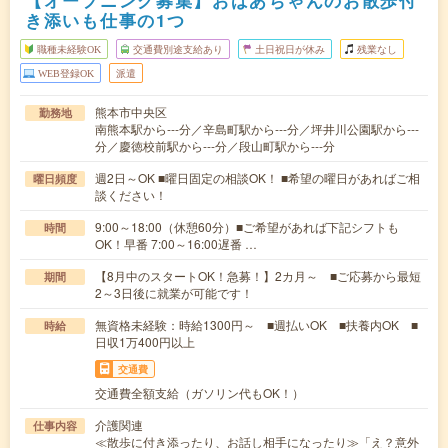
【オープニング募集】おばあちゃんのお散歩付
き添いも仕事の1つ
職種未経験OK
交通費別途支給あり
土日祝日が休み
残業なし
WEB登録OK
派遣
熊本市中央区
勤務地
南熊本駅から---分／辛島町駅から---分／坪井川公園駅から---
分／慶徳校前駅から---分／段山町駅から---分
週2日～OK ■曜日固定の相談OK！ ■希望の曜日があればご相
曜日頻度
談ください！
9:00～18:00（休憩60分）■ご希望があれば下記シフトも
時間
OK！早番 7:00～16:00遅番 …
【8月中のスタートOK！急募！】2カ月～ ■ご応募から最短
期間
2～3日後に就業が可能です！
無資格未経験：時給1300円～ ■週払いOK ■扶養内OK ■
時給
日収1万400円以上
交通費
交通費全額支給（ガソリン代もOK！）
介護関連
仕事内容
≪散歩に付き添ったり、お話し相手になったり≫「え？意外