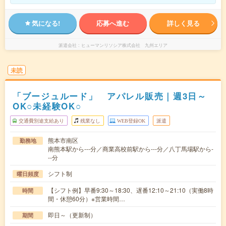
気になる!
応募へ進む
詳しく見る
派遣会社
ヒューマンリソシア株式会社 九州エリア
未読
「ブージュルード」 アパレル販売｜週3日～
OK○未経験OK○
交通費別途支給あり
残業なし
WEB登録OK
派遣
熊本市南区
勤務地
南熊本駅から---分／商業高校前駅から---分／八丁馬場駅から-
--分
シフト制
曜日頻度
【シフト例】早番9:30～18:30、遅番12:10～21:10（実働8時
時間
間・休憩60分）※営業時間…
即日～（更新制）
期間