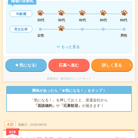
職場の雰囲気
年齢層
20代
30代
40代
50代
60代
男女比率
女性
男性
もっと見る
気になる!
応募へ進む
詳しく見る
派遣会社
株式会社ニッソーネット
興味があったら「★気になる！」をタップ！
「気になる！」を押しておくと、派遣会社から
「面談確約」
や
「応募歓迎」
が届きます！
未読
掲載日
2026/08/05
NEW