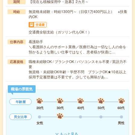
【現在も積極採用中・急募】2カ月～
期間
無資格未経験：時給1300円～（日収1万400円以上） ※扶養
時給
内OK
交通費
交通費全額支給（ガソリン代もOK！）
看護助手
仕事内容
＼看護師さんのサポート業務／医療行為は一切なし人の命を
預かるような難しい仕事ではなく、患者様が快適に…
職種未経験OK / ブランクOK / パソコンスキル不要 / 英語力不
応募資格
要
無資格・未経験OK年齢・学歴不問 ブランクOK★10名以上
採用予定履歴書は不要です。少しでも興味があ…
職場の雰囲気
年齢層
20代
30代
40代
50代
60代
男女比率
女性
男性
もっと見る