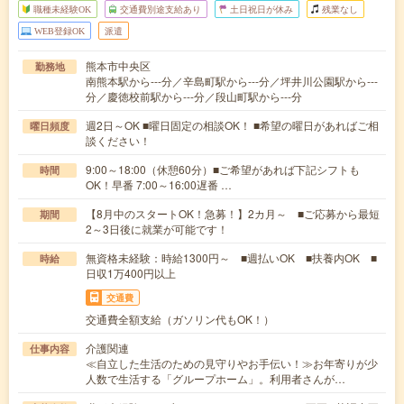
職種未経験OK
交通費別途支給あり
土日祝日が休み
残業なし
WEB登録OK
派遣
熊本市中央区
勤務地
南熊本駅から---分／辛島町駅から---分／坪井川公園駅から---
分／慶徳校前駅から---分／段山町駅から---分
週2日～OK ■曜日固定の相談OK！ ■希望の曜日があればご相
曜日頻度
談ください！
9:00～18:00（休憩60分）■ご希望があれば下記シフトも
時間
OK！早番 7:00～16:00遅番 …
【8月中のスタートOK！急募！】2カ月～ ■ご応募から最短
期間
2～3日後に就業が可能です！
無資格未経験：時給1300円～ ■週払いOK ■扶養内OK ■
時給
日収1万400円以上
交通費
交通費全額支給（ガソリン代もOK！）
介護関連
仕事内容
≪自立した生活のための見守りやお手伝い！≫お年寄りが少
人数で生活する「グループホーム」。利用者さんが…