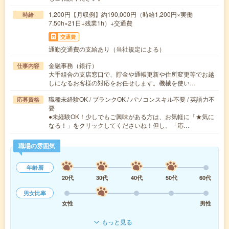
1,200円【月収例】約190,000円（時給1,200円×実働
時給
7.50h×21日+残業1h）+交通費
交通費
通勤交通費の支給あり（当社規定による）
金融事務（銀行）
仕事内容
大手組合の支店窓口で、貯金や通帳更新や住所変更等でお越
しになるお客様の対応をお任せします。機械を使い…
職種未経験OK / ブランクOK / パソコンスキル不要 / 英語力不
応募資格
要
●未経験OK！少しでもご興味がある方は、お気軽に「★気に
なる！」をクリックしてくださいね！但し、「応…
職場の雰囲気
年齢層
20代
30代
40代
50代
60代
男女比率
女性
男性
もっと見る