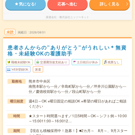
気になる!
応募へ進む
詳しく見る
派遣会社
株式会社ニッソーネット
未読
掲載日
2026/08/01
患者さんからの”ありがとう”がうれしい＊無資
格・未経験OKの看護助手
職種未経験OK
交通費別途支給あり
土日祝日が休み
残業なし
WEB登録OK
派遣
熊本市中央区
勤務地
南熊本駅から---分／辛島町駅から---分／坪井川公園駅から---
分／慶徳校前駅から---分／段山町駅から---分
週4日～OK ※曜日固定の相談OK ※希望の曜日があればご相談
曜日頻度
ください
★スタート時間選べます／1日5時間～OK～シフト例～10:00
時間
～15:0011:00～16:0012…
【現在も積極採用中！急募！】■2カ月～ 8月～、9月スター
期間