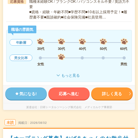
職種未経験OK / ブランクOK / パソコンスキル不要 / 英語力不
応募資格
要
■資格・経験・年齢不問■学歴不問■10名以上採用予定！■履
歴書不要■面談確約■社会保険完備■社員登用…
職場の雰囲気
年齢層
20代
30代
40代
50代
60代
男女比率
女性
男性
もっと見る
気になる!
応募へ進む
詳しく見る
派遣会社
日研トータルソーシング株式会社 メディカルケア事業部
未読
掲載日
2026/08/02