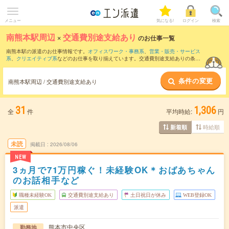
メニュー
気になる!
ログイン
検索
南熊本駅周辺
×
交通費別途支給あり
のお仕事一覧
南熊本駅の派遣のお仕事情報です。
オフィスワーク・事務系
、
営業・販売・サービス
系
、
クリエイティブ系
などのお仕事を取り揃えています。交通費別途支給ありの条件
の他に、
職種未経験OK
、
友だちと一緒の応募OK
、
週4日勤務
などのこだわり条件も取
り揃えています。
条件の変更
南熊本駅周辺 / 交通費別途支給あり
31
1,306
全
件
平均時給:
円
時給順
新着順
未読
掲載日
2026/08/06
NEW
3ヵ月で71万円稼ぐ！未経験OK＊おばあちゃん
のお話相手など
職種未経験OK
交通費別途支給あり
土日祝日が休み
WEB登録OK
派遣
熊本市中央区
勤務地