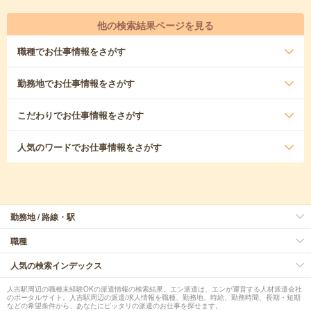
他の検索結果ページを見る
職種
でお仕事情報をさがす
勤務地
でお仕事情報をさがす
こだわり
でお仕事情報をさがす
人気のワード
でお仕事情報をさがす
勤務地 / 路線・駅
職種
人気の検索インデックス
人吉駅周辺の職種未経験OKの派遣情報の検索結果。エン派遣は、エンが運営する人材派遣会社
のポータルサイト。人吉駅周辺の派遣/求人情報を職種、勤務地、時給、勤務時間、長期・短期
などの希望条件から、あなたにピッタリの派遣のお仕事を探せます。