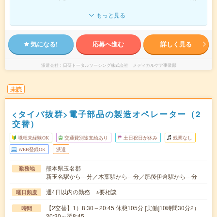
もっと見る
気になる!
応募へ進む
詳しく見る
派遣会社
日研トータルソーシング株式会社 メディカルケア事業部
未読
<タイパ抜群>電子部品の製造オペレーター（2
交替）
職種未経験OK
交通費別途支給あり
土日祝日が休み
残業なし
WEB登録OK
派遣
熊本県玉名郡
勤務地
新玉名駅から---分／木葉駅から---分／肥後伊倉駅から---分
週4日以内の勤務 ※要相談
曜日頻度
【2交替】1）8:30～20:45 休憩105分 [実働]10時間30分2）
時間
20:30～翌8:45 …