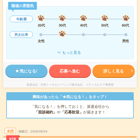
職場の雰囲気
年齢層
20代
30代
40代
50代
60代
男女比率
女性
男性
もっと見る
気になる!
応募へ進む
詳しく見る
派遣会社
日研トータルソーシング株式会社 メディカルケア事業部
興味があったら「★気になる！」をタップ！
「気になる！」を押しておくと、派遣会社から
「面談確約」
や
「応募歓迎」
が届きます！
未読
掲載日
2026/08/04
NEW