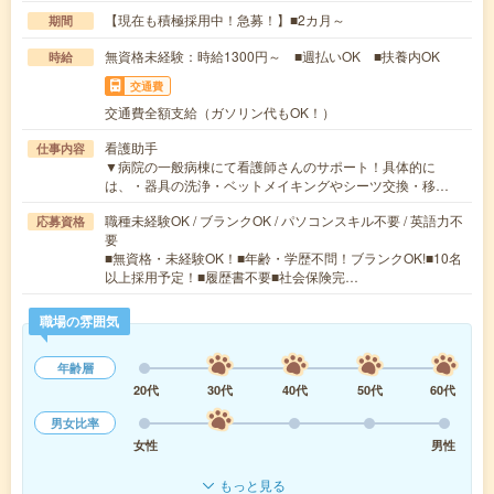
【現在も積極採用中！急募！】■2カ月～
期間
無資格未経験：時給1300円～ ■週払いOK ■扶養内OK
時給
交通費
交通費全額支給（ガソリン代もOK！）
看護助手
仕事内容
▼病院の一般病棟にて看護師さんのサポート！具体的に
は、・器具の洗浄・ベットメイキングやシーツ交換・移…
職種未経験OK / ブランクOK / パソコンスキル不要 / 英語力不
応募資格
要
■無資格・未経験OK！■年齢・学歴不問！ブランクOK!■10名
以上採用予定！■履歴書不要■社会保険完…
職場の雰囲気
年齢層
20代
30代
40代
50代
60代
男女比率
女性
男性
もっと見る