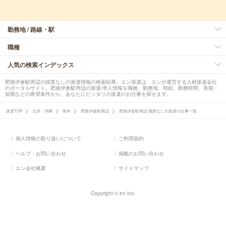
勤務地 / 路線・駅
職種
人気の検索インデックス
肥後伊倉駅周辺の残業なしの派遣情報の検索結果。エン派遣は、エンが運営する人材派遣会社
のポータルサイト。肥後伊倉駅周辺の派遣/求人情報を職種、勤務地、時給、勤務時間、長期・
短期などの希望条件から、あなたにピッタリの派遣のお仕事を探せます。
派遣TOP
九州・沖縄
熊本
肥後伊倉駅周辺
肥後伊倉駅周辺 残業なしの派遣の仕事一覧
個人情報の取り扱いについて
ご利用規約
ヘルプ・お問い合わせ
掲載のお問い合わせ
エン会社概要
サイトマップ
Copyright © en Inc.