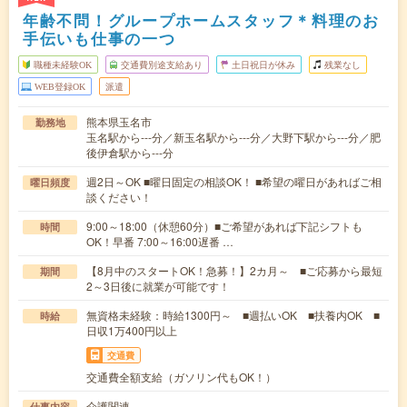
年齢不問！グループホームスタッフ＊料理のお
手伝いも仕事の一つ
職種未経験OK
交通費別途支給あり
土日祝日が休み
残業なし
WEB登録OK
派遣
熊本県玉名市
勤務地
玉名駅から---分／新玉名駅から---分／大野下駅から---分／肥
後伊倉駅から---分
週2日～OK ■曜日固定の相談OK！ ■希望の曜日があればご相
曜日頻度
談ください！
9:00～18:00（休憩60分）■ご希望があれば下記シフトも
時間
OK！早番 7:00～16:00遅番 …
【8月中のスタートOK！急募！】2カ月～ ■ご応募から最短
期間
2～3日後に就業が可能です！
無資格未経験：時給1300円～ ■週払いOK ■扶養内OK ■
時給
日収1万400円以上
交通費
交通費全額支給（ガソリン代もOK！）
介護関連
仕事内容