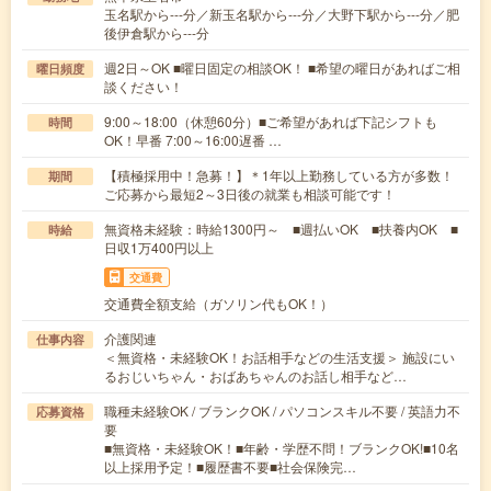
玉名駅から---分／新玉名駅から---分／大野下駅から---分／肥
後伊倉駅から---分
週2日～OK ■曜日固定の相談OK！ ■希望の曜日があればご相
曜日頻度
談ください！
9:00～18:00（休憩60分）■ご希望があれば下記シフトも
時間
OK！早番 7:00～16:00遅番 …
【積極採用中！急募！】＊1年以上勤務している方が多数！
期間
ご応募から最短2～3日後の就業も相談可能です！
無資格未経験：時給1300円～ ■週払いOK ■扶養内OK ■
時給
日収1万400円以上
交通費
交通費全額支給（ガソリン代もOK！）
介護関連
仕事内容
＜無資格・未経験OK！お話相手などの生活支援＞ 施設にい
るおじいちゃん・おばあちゃんのお話し相手など…
職種未経験OK / ブランクOK / パソコンスキル不要 / 英語力不
応募資格
要
■無資格・未経験OK！■年齢・学歴不問！ブランクOK!■10名
以上採用予定！■履歴書不要■社会保険完…