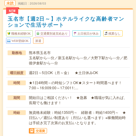
未読
掲載日
2026/08/03
NEW
玉名市【週2日～】ホテルライクな高齢者マン
ションで生活サポート
職種未経験OK
交通費別途支給あり
土日祝日が休み
残業なし
WEB登録OK
派遣
熊本県玉名市
勤務地
玉名駅から---分／新玉名駅から---分／大野下駅から---分／肥
後伊倉駅から---分
週2日～5日OK（月～金） ★土日休みOK
曜日頻度
★1日4時間～の時短シフトOK★スタート時間選べます！
時間
7:00～16:009:00～17:0011:…
開始日はご相談ください！ ★急募 ★職場が気に入れば、
期間
長期でも働けます！
無資格未経験：時給1350円～ 経験者：時給1400円～ ★
時給
日払い／週払い制度あり（月払いも選べます）※稼働開始時
は手続き完了次第のお支払いとなります。
交通費