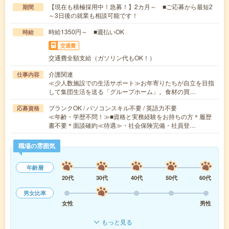
【現在も積極採用中！急募！】2カ月～ ■ご応募から最短2
期間
～3日後の就業も相談可能です！
時給1350円～ ■週払いOK
時給
交通費
交通費全額支給（ガソリン代もOK！）
介護関連
仕事内容
≪少人数施設での生活サポート≫お年寄りたちが自立を目指
して集団生活を送る「グループホーム」。食材の買…
ブランクOK / パソコンスキル不要 / 英語力不要
応募資格
≪年齢・学歴不問！≫■資格と実務経験をお持ちの方＊履歴
書不要＊面談確約≪待遇≫・社会保険完備・社員登…
職場の雰囲気
年齢層
20代
30代
40代
50代
60代
男女比率
女性
男性
もっと見る