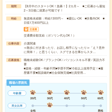
【8月中のスタートOK！急募！】2カ月～ ■ご応募から最短
期間
2～3日後に就業が可能です！
無資格未経験：時給1300円～ ■週払いOK ■扶養内OK ■
時給
日収1万400円以上
交通費
交通費全額支給（ガソリン代もOK！）
介護関連
仕事内容
≪散歩に付き添ったり、お話し相手になったり≫「え？意外
に簡単！」と思うくらい、スグできる仕事からスタ…
職種未経験OK / ブランクOK / パソコンスキル不要 / 英語力不
応募資格
要
■資格・経験・年齢不問■学歴不問■10名以上採用予定！■履
歴書不要■面談確約■社会保険完備■社員登用…
職場の雰囲気
年齢層
20代
30代
40代
50代
60代
男女比率
女性
男性