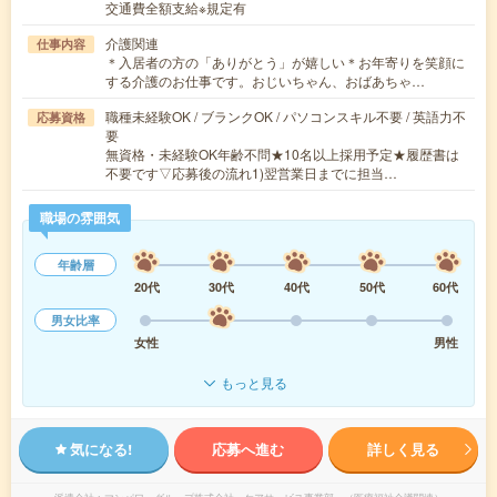
交通費全額支給※規定有
介護関連
仕事内容
＊入居者の方の「ありがとう」が嬉しい＊お年寄りを笑顔に
する介護のお仕事です。おじいちゃん、おばあちゃ…
職種未経験OK / ブランクOK / パソコンスキル不要 / 英語力不
応募資格
要
無資格・未経験OK年齢不問★10名以上採用予定★履歴書は
不要です▽応募後の流れ1)翌営業日までに担当…
職場の雰囲気
年齢層
20代
30代
40代
50代
60代
男女比率
女性
男性
もっと見る
気になる!
応募へ進む
詳しく見る