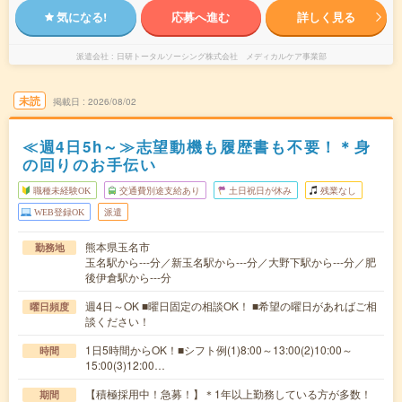
気になる!
応募へ進む
詳しく見る
派遣会社
日研トータルソーシング株式会社 メディカルケア事業部
未読
掲載日
2026/08/02
≪週4日5h～≫志望動機も履歴書も不要！＊身
の回りのお手伝い
職種未経験OK
交通費別途支給あり
土日祝日が休み
残業なし
WEB登録OK
派遣
熊本県玉名市
勤務地
玉名駅から---分／新玉名駅から---分／大野下駅から---分／肥
後伊倉駅から---分
週4日～OK ■曜日固定の相談OK！ ■希望の曜日があればご相
曜日頻度
談ください！
1日5時間からOK！■シフト例(1)8:00～13:00(2)10:00～
時間
15:00(3)12:00…
【積極採用中！急募！】＊1年以上勤務している方が多数！
期間