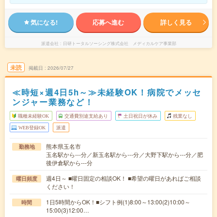
気になる!
応募へ進む
詳しく見る
派遣会社
日研トータルソーシング株式会社 メディカルケア事業部
未読
掲載日
2026/07/27
≪時短×週4日5h～≫未経験OK！病院でメッセ
ンジャー業務など！
職種未経験OK
交通費別途支給あり
土日祝日が休み
残業なし
WEB登録OK
派遣
熊本県玉名市
勤務地
玉名駅から---分／新玉名駅から---分／大野下駅から---分／肥
後伊倉駅から---分
週4日～ ■曜日固定の相談OK！ ■希望の曜日があればご相談
曜日頻度
ください！
1日5時間からOK！■シフト例(1)8:00～13:00(2)10:00～
時間
15:00(3)12:00…