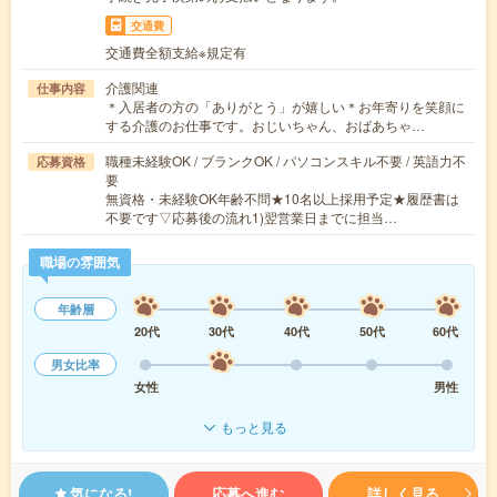
交通費
交通費全額支給※規定有
介護関連
仕事内容
＊入居者の方の「ありがとう」が嬉しい＊お年寄りを笑顔に
する介護のお仕事です。おじいちゃん、おばあちゃ…
職種未経験OK / ブランクOK / パソコンスキル不要 / 英語力不
応募資格
要
無資格・未経験OK年齢不問★10名以上採用予定★履歴書は
不要です▽応募後の流れ1)翌営業日までに担当…
職場の雰囲気
年齢層
20代
30代
40代
50代
60代
男女比率
女性
男性
もっと見る
気になる!
応募へ進む
詳しく見る