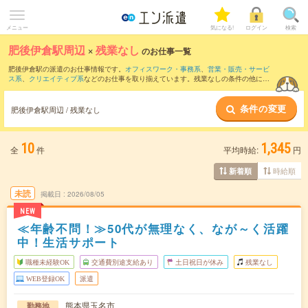
メニュー
気になる!
ログイン
検索
肥後伊倉駅周辺
×
残業なし
のお仕事一覧
肥後伊倉駅の派遣のお仕事情報です。
オフィスワーク・事務系
、
営業・販売・サービ
ス系
、
クリエイティブ系
などのお仕事を取り揃えています。残業なしの条件の他に、
交通費別途支給あり
、
職種未経験OK
、
友だちと一緒の応募OK
などのこだわり条件も
取り揃えています。
条件の変更
肥後伊倉駅周辺 / 残業なし
10
1,345
全
件
平均時給:
円
時給順
新着順
未読
掲載日
2026/08/05
NEW
≪年齢不問！≫50代が無理なく、なが～く活躍
中！生活サポート
職種未経験OK
交通費別途支給あり
土日祝日が休み
残業なし
WEB登録OK
派遣
熊本県玉名市
勤務地