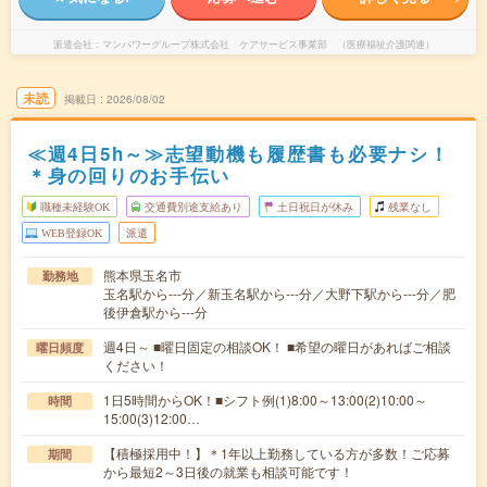
派遣会社
マンパワーグループ株式会社 ケアサービス事業部 （医療福祉介護関連）
未読
掲載日
2026/08/02
≪週4日5h～≫志望動機も履歴書も必要ナシ！
＊身の回りのお手伝い
職種未経験OK
交通費別途支給あり
土日祝日が休み
残業なし
WEB登録OK
派遣
熊本県玉名市
勤務地
玉名駅から---分／新玉名駅から---分／大野下駅から---分／肥
後伊倉駅から---分
週4日～ ■曜日固定の相談OK！ ■希望の曜日があればご相談
曜日頻度
ください！
1日5時間からOK！■シフト例(1)8:00～13:00(2)10:00～
時間
15:00(3)12:00…
【積極採用中！】＊1年以上勤務している方が多数！ご応募
期間
から最短2～3日後の就業も相談可能です！