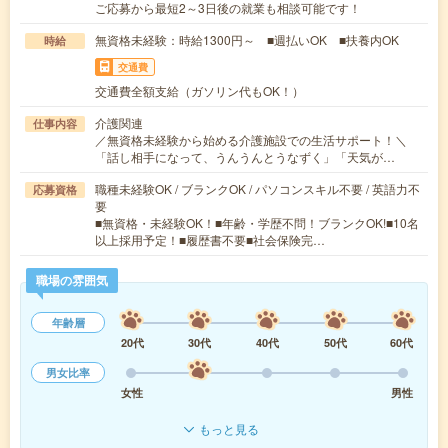
ご応募から最短2～3日後の就業も相談可能です！
無資格未経験：時給1300円～ ■週払いOK ■扶養内OK
時給
交通費
交通費全額支給（ガソリン代もOK！）
介護関連
仕事内容
／無資格未経験から始める介護施設での生活サポート！＼
「話し相手になって、うんうんとうなずく」「天気が…
職種未経験OK / ブランクOK / パソコンスキル不要 / 英語力不
応募資格
要
■無資格・未経験OK！■年齢・学歴不問！ブランクOK!■10名
以上採用予定！■履歴書不要■社会保険完…
職場の雰囲気
年齢層
20代
30代
40代
50代
60代
男女比率
女性
男性
もっと見る