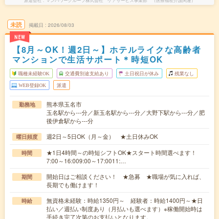
派遣会社
マンパワーグループ株式会社 ケアサービス事業部 （医療福祉介護関連）
未読
掲載日
2026/08/03
NEW
【8月～OK！週2日～】ホテルライクな高齢者
マンションで生活サポート＊時短OK
職種未経験OK
交通費別途支給あり
土日祝日が休み
残業なし
WEB登録OK
派遣
熊本県玉名市
勤務地
玉名駅から---分／新玉名駅から---分／大野下駅から---分／肥
後伊倉駅から---分
週2日～5日OK（月～金） ★土日休みOK
曜日頻度
★1日4時間～の時短シフトOK★スタート時間選べます！
時間
7:00～16:009:00～17:0011:…
開始日はご相談ください！ ★急募 ★職場が気に入れば、
期間
長期でも働けます！
無資格未経験：時給1350円～ 経験者：時給1400円～★日
時給
払い／週払い制度あり（月払いも選べます）※稼働開始時は
手続き完了次第のお支払いとなります。