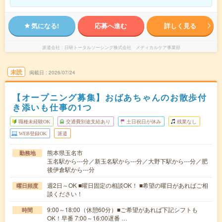
気になる!
応募へ進む
詳しく見る
派遣会社
日研トータルソーシング株式会社 メディカルケア事業部
未読
掲載日
2026/07/24
【オープニング募集】おばあちゃんのお散歩付
き添いも仕事の1つ
職種未経験OK
交通費別途支給あり
土日祝日が休み
残業なし
WEB登録OK
派遣
熊本県玉名市
勤務地
玉名駅から---分／新玉名駅から---分／大野下駅から---分／肥
後伊倉駅から---分
週2日～OK ■曜日固定の相談OK！ ■希望の曜日があればご相
曜日頻度
談ください！
9:00～18:00（休憩60分）■ご希望があれば下記シフトも
時間
OK！早番 7:00～16:00遅番 …