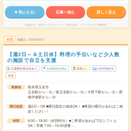
気になる!
応募へ進む
詳しく見る
派遣会社
日研トータルソーシング株式会社 メディカルケア事業部
未読
掲載日
2026/08/01
【週2日～＆土日休】料理の手伝いなど少人数
の施設で自立を支援
交通費別途支給あり
土日祝日が休み
残業なし
WEB登録OK
派遣
熊本県玉名市
勤務地
玉名駅から---分／新玉名駅から---分／大野下駅から---分／肥
後伊倉駅から---分
週2日～OK ■曜日固定の相談OK！ ■希望の曜日があればご相
曜日頻度
談ください！
9:00～18:00（休憩60分）■ご希望があれば下記シフトも
時間
OK！早番 7:00～16:00遅番 …