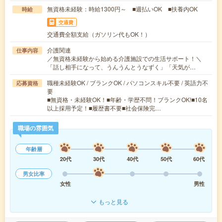
無資格未経験：時給1300円～ ■週払いOK ■扶養内OK
時給
交通費
交通費全額支給（ガソリン代もOK！）
介護関連
仕事内容
／無資格未経験から始める介護施設での生活サポート！＼
「話し相手になって、うんうんとうなずく」「天気が…
職種未経験OK / ブランクOK / パソコンスキル不要 / 英語力不
応募資格
要
■無資格・未経験OK！■年齢・学歴不問！ブランクOK!■10名
以上採用予定！■履歴書不要■社会保険完…
職場の雰囲気
年齢層
20代
30代
40代
50代
60代
男女比率
女性
男性
もっと見る