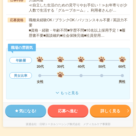
≪自立した生活のための見守りやお手伝い！≫お年寄りが少
人数で生活する「グループホーム」。利用者さんが…
職種未経験OK / ブランクOK / パソコンスキル不要 / 英語力不
応募資格
要
■資格・経験・年齢不問■学歴不問■10名以上採用予定！■履
歴書不要■面談確約■社会保険完備■社員登用…
職場の雰囲気
年齢層
20代
30代
40代
50代
60代
男女比率
女性
男性
もっと見る
気になる!
応募へ進む
詳しく見る
派遣会社
日研トータルソーシング株式会社 メディカルケア事業部