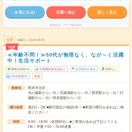
気になる!
応募へ進む
詳しく見る
派遣会社
アデコ株式会社
未読
掲載日
2026/08/05
NEW
≪年齢不問！≫50代が無理なく、なが～く活躍
中！生活サポート
職種未経験OK
交通費別途支給あり
土日祝日が休み
残業なし
WEB登録OK
派遣
熊本市北区
勤務地
光の森駅から---分／武蔵塚駅から---分／西里駅から---分／打
越駅から---分／田原坂駅から---分
週2日～OK ■曜日固定の相談OK！ ■希望の曜日があればご相
曜日頻度
談ください！
9:00～18:00（休憩60分）■ご希望があれば下記シフトも
時間
OK！早番 7:00～16:00遅番 …