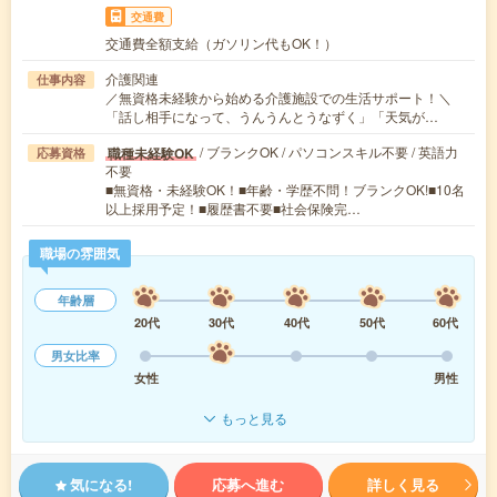
交通費
交通費全額支給（ガソリン代もOK！）
介護関連
仕事内容
／無資格未経験から始める介護施設での生活サポート！＼
「話し相手になって、うんうんとうなずく」「天気が…
/ ブランクOK / パソコンスキル不要 / 英語力
職種未経験OK
応募資格
不要
■無資格・未経験OK！■年齢・学歴不問！ブランクOK!■10名
以上採用予定！■履歴書不要■社会保険完…
職場の雰囲気
年齢層
20代
30代
40代
50代
60代
男女比率
女性
男性
もっと見る
気になる!
応募へ進む
詳しく見る