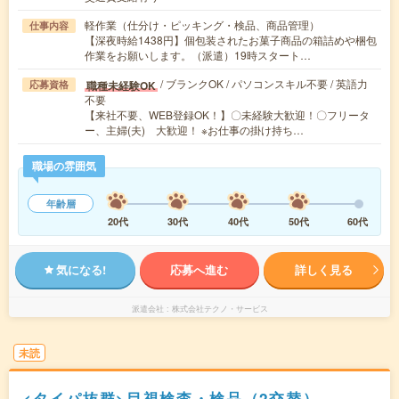
軽作業（仕分け・ピッキング・検品、商品管理）
仕事内容
【深夜時給1438円】個包装されたお菓子商品の箱詰めや梱包
作業をお願いします。（派遣）19時スタート…
/ ブランクOK / パソコンスキル不要 / 英語力
職種未経験OK
応募資格
不要
【来社不要、WEB登録OK！】〇未経験大歓迎！〇フリータ
ー、主婦(夫) 大歓迎！ ※お仕事の掛け持ち…
職場の雰囲気
年齢層
20代
30代
40代
50代
60代
気になる!
応募へ進む
詳しく見る
派遣会社
株式会社テクノ・サービス
未読
<タイパ抜群>目視検査・検品（2交替）