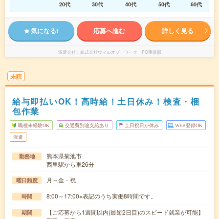
20代
30代
40代
50代
60代
気になる!
応募へ進む
詳しく見る
派遣会社
株式会社ウィルオブ・ワーク FO事業部
未読
給与即払いOK！高時給！土日休み！検査・梱
包作業
職種未経験OK
交通費別途支給あり
土日祝日が休み
WEB登録OK
派遣
熊本県菊池市
勤務地
西里駅から車26分
月～金・祝
曜日頻度
8:00～17:00※表記のうち実働8時間です。
時間
【ご応募から1週間以内(最短2日目)のスピード就業が可能】
期間