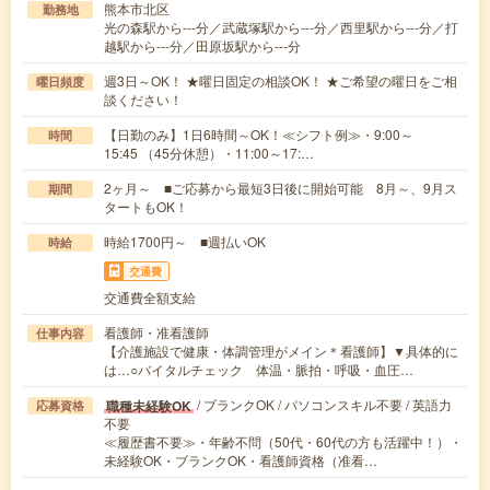
熊本市北区
勤務地
光の森駅から---分／武蔵塚駅から---分／西里駅から---分／打
越駅から---分／田原坂駅から---分
週3日～OK！ ★曜日固定の相談OK！ ★ご希望の曜日をご相
曜日頻度
談ください！
【日勤のみ】1日6時間～OK！≪シフト例≫・9:00～
時間
15:45 （45分休憩）・11:00～17:…
2ヶ月～ ■ご応募から最短3日後に開始可能 8月～、9月ス
期間
タートもOK！
時給1700円～ ■週払いOK
時給
交通費
交通費全額支給
看護師・准看護師
仕事内容
【介護施設で健康・体調管理がメイン＊看護師】▼具体的に
は…○バイタルチェック 体温・脈拍・呼吸・血圧…
/ ブランクOK / パソコンスキル不要 / 英語力
職種未経験OK
応募資格
不要
≪履歴書不要≫・年齢不問（50代・60代の方も活躍中！）・
未経験OK・ブランクOK・看護師資格（准看…