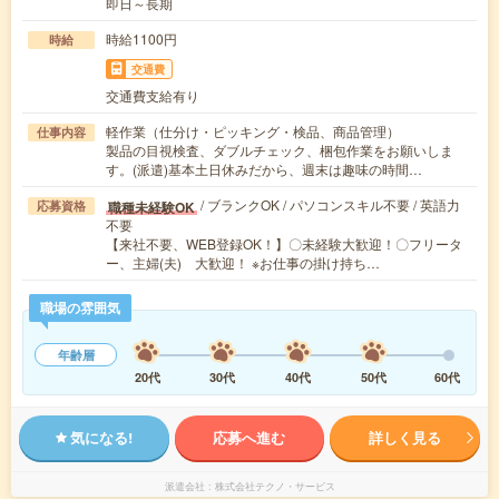
即日～長期
時給1100円
時給
交通費
交通費支給有り
軽作業（仕分け・ピッキング・検品、商品管理）
仕事内容
製品の目視検査、ダブルチェック、梱包作業をお願いしま
す。(派遣)基本土日休みだから、週末は趣味の時間…
/ ブランクOK / パソコンスキル不要 / 英語力
職種未経験OK
応募資格
不要
【来社不要、WEB登録OK！】〇未経験大歓迎！〇フリータ
ー、主婦(夫) 大歓迎！ ※お仕事の掛け持ち…
職場の雰囲気
年齢層
20代
30代
40代
50代
60代
気になる!
応募へ進む
詳しく見る
派遣会社
株式会社テクノ・サービス