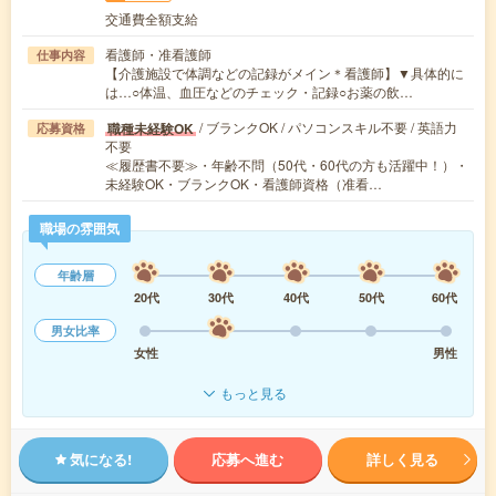
交通費全額支給
看護師・准看護師
仕事内容
【介護施設で体調などの記録がメイン＊看護師】▼具体的に
は…○体温、血圧などのチェック・記録○お薬の飲…
/ ブランクOK / パソコンスキル不要 / 英語力
職種未経験OK
応募資格
不要
≪履歴書不要≫・年齢不問（50代・60代の方も活躍中！）・
未経験OK・ブランクOK・看護師資格（准看…
職場の雰囲気
年齢層
20代
30代
40代
50代
60代
男女比率
女性
男性
もっと見る
気になる!
応募へ進む
詳しく見る