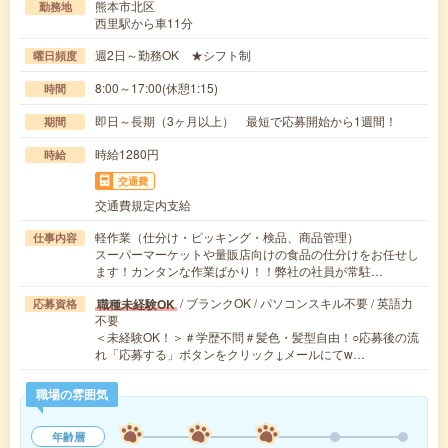
熊本市北区
勤務地
西里駅から車11分
週2日～勤務OK ★シフト制
曜日頻度
8:00～17:00(休憩1:15)
時間
即日～長期（3ヶ月以上） 最短で応募開始から1週間！
期間
時給1280円
時給
交通費
交通費規定内支給
軽作業（仕分け・ピッキング・検品、商品管理）
仕事内容
スーパーマーケットや量販店向けの食品の仕分けをお任せし
ます！カンタンな作業ばかり！！弊社の社員が常駐…
/ ブランクOK / パソコンスキル不要 / 英語力
職種未経験OK
応募資格
不要
＜未経験OK！＞＃学歴不問＃髪色・髪型自由！○応募後の流
れ「応募する」ボタンをクリック↓メールにてw…
職場の雰囲気
年齢層