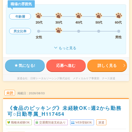
職場の雰囲気
年齢層
20代
30代
40代
50代
60代
男女比率
女性
男性
もっと見る
気になる!
応募へ進む
詳しく見る
派遣会社
日研トータルソーシング株式会社 メディカルケア事業部 ナース派遣
未読
掲載日
2026/08/03
《食品のピッキング》未経験OK○週2から勤務
可○日勤専属_H117454
職種未経験OK
交通費別途支給あり
WEB登録OK
派遣