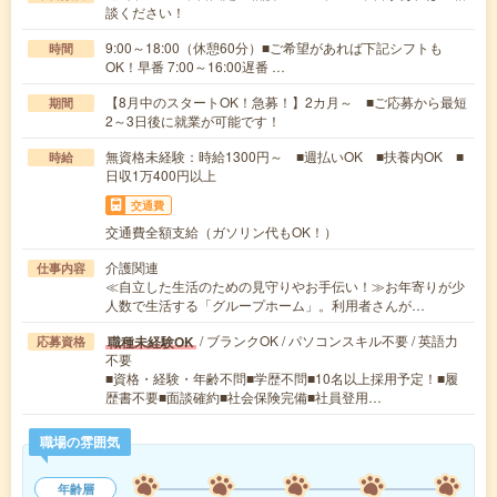
談ください！
9:00～18:00（休憩60分）■ご希望があれば下記シフトも
時間
OK！早番 7:00～16:00遅番 …
【8月中のスタートOK！急募！】2カ月～ ■ご応募から最短
期間
2～3日後に就業が可能です！
無資格未経験：時給1300円～ ■週払いOK ■扶養内OK ■
時給
日収1万400円以上
交通費
交通費全額支給（ガソリン代もOK！）
介護関連
仕事内容
≪自立した生活のための見守りやお手伝い！≫お年寄りが少
人数で生活する「グループホーム」。利用者さんが…
/ ブランクOK / パソコンスキル不要 / 英語力
職種未経験OK
応募資格
不要
■資格・経験・年齢不問■学歴不問■10名以上採用予定！■履
歴書不要■面談確約■社会保険完備■社員登用…
職場の雰囲気
年齢層