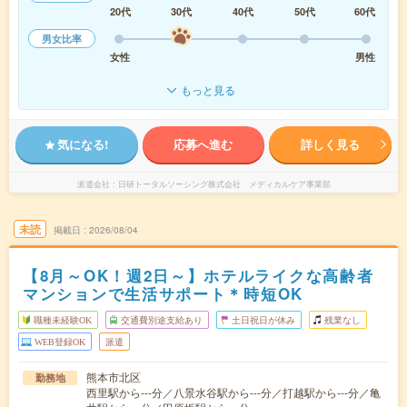
20代
30代
40代
50代
60代
男女比率
女性
男性
もっと見る
気になる!
応募へ進む
詳しく見る
派遣会社
日研トータルソーシング株式会社 メディカルケア事業部
未読
掲載日
2026/08/04
【8月～OK！週2日～】ホテルライクな高齢者
マンションで生活サポート＊時短OK
職種未経験OK
交通費別途支給あり
土日祝日が休み
残業なし
WEB登録OK
派遣
熊本市北区
勤務地
西里駅から---分／八景水谷駅から---分／打越駅から---分／亀