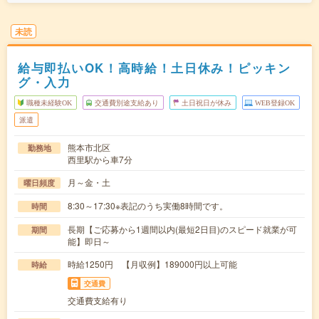
未読
給与即払いOK！高時給！土日休み！ピッキン
グ・入力
職種未経験OK
交通費別途支給あり
土日祝日が休み
WEB登録OK
派遣
熊本市北区
勤務地
西里駅から車7分
月～金・土
曜日頻度
8:30～17:30※表記のうち実働8時間です。
時間
長期【ご応募から1週間以内(最短2日目)のスピード就業が可
期間
能】即日～
時給1250円 【月収例】189000円以上可能
時給
交通費
交通費支給有り