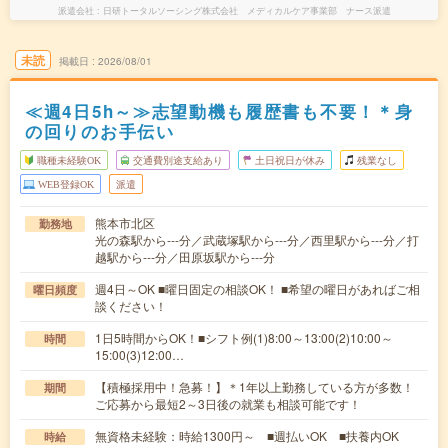
派遣会社
日研トータルソーシング株式会社 メディカルケア事業部 ナース派遣
未読
掲載日
2026/08/01
≪週4日5h～≫志望動機も履歴書も不要！＊身
の回りのお手伝い
職種未経験OK
交通費別途支給あり
土日祝日が休み
残業なし
WEB登録OK
派遣
熊本市北区
勤務地
光の森駅から---分／武蔵塚駅から---分／西里駅から---分／打
越駅から---分／田原坂駅から---分
週4日～OK ■曜日固定の相談OK！ ■希望の曜日があればご相
曜日頻度
談ください！
1日5時間からOK！■シフト例(1)8:00～13:00(2)10:00～
時間
15:00(3)12:00…
【積極採用中！急募！】＊1年以上勤務している方が多数！
期間
ご応募から最短2～3日後の就業も相談可能です！
無資格未経験：時給1300円～ ■週払いOK ■扶養内OK
時給