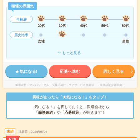
職場の雰囲気
年齢層
20代
30代
40代
50代
60代
男女比率
女性
男性
もっと見る
気になる!
応募へ進む
詳しく見る
派遣会社
マンパワーグループ株式会社 ケアサービス事業部 （医療福祉介護関連）
興味があったら「★気になる！」をタップ！
「気になる！」を押しておくと、派遣会社から
「面談確約」
や
「応募歓迎」
が届きます！
未読
掲載日
2026/08/06
NEW