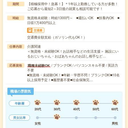
【積極採用中！急募！】＊1年以上勤務している方が多数！
期間
ご応募から最短2～3日後の就業も相談可能です！
無資格未経験：時給1300円～ ■週払いOK ■扶養内OK ■
時給
日収1万400円以上
交通費
交通費全額支給（ガソリン代もOK！）
介護関連
仕事内容
＜無資格・未経験OK！お話相手などの生活支援＞ 施設にい
るおじいちゃん・おばあちゃんのお話し相手など…
/ ブランクOK / パソコンスキル不要 / 英語力
職種未経験OK
応募資格
不要
■無資格・未経験OK！■年齢・学歴不問！ブランクOK!■10名
以上採用予定！■履歴書不要■社会保険完…
職場の雰囲気
年齢層
20代
30代
40代
50代
60代
男女比率
女性
男性