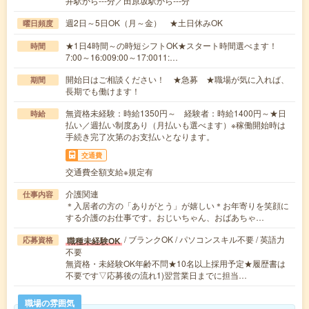
井駅から---分／田原坂駅から---分
週2日～5日OK（月～金） ★土日休みOK
曜日頻度
★1日4時間～の時短シフトOK★スタート時間選べます！
時間
7:00～16:009:00～17:0011:…
開始日はご相談ください！ ★急募 ★職場が気に入れば、
期間
長期でも働けます！
無資格未経験：時給1350円～ 経験者：時給1400円～★日
時給
払い／週払い制度あり（月払いも選べます）※稼働開始時は
手続き完了次第のお支払いとなります。
交通費
交通費全額支給※規定有
介護関連
仕事内容
＊入居者の方の「ありがとう」が嬉しい＊お年寄りを笑顔に
する介護のお仕事です。おじいちゃん、おばあちゃ…
/ ブランクOK / パソコンスキル不要 / 英語力
職種未経験OK
応募資格
不要
無資格・未経験OK年齢不問★10名以上採用予定★履歴書は
不要です▽応募後の流れ1)翌営業日までに担当…
職場の雰囲気