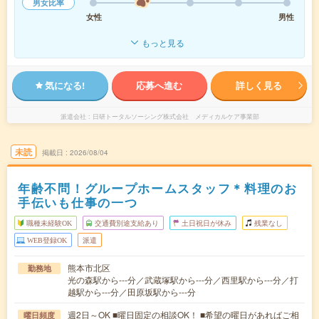
男女比率
女性
男性
もっと見る
気になる!
応募へ進む
詳しく見る
派遣会社
日研トータルソーシング株式会社 メディカルケア事業部
未読
掲載日
2026/08/04
年齢不問！グループホームスタッフ＊料理のお
手伝いも仕事の一つ
職種未経験OK
交通費別途支給あり
土日祝日が休み
残業なし
WEB登録OK
派遣
熊本市北区
勤務地
光の森駅から---分／武蔵塚駅から---分／西里駅から---分／打
越駅から---分／田原坂駅から---分
週2日～OK ■曜日固定の相談OK！ ■希望の曜日があればご相
曜日頻度