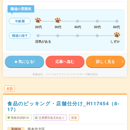
職場の雰囲気
年齢層
20代
30代
40代
50代
60代
職場の様子
活気がある
しずか
気になる!
応募へ進む
詳しく見る
派遣会社
パーソルファクトリーパートナーズ株式会社
未読
食品のピッキング・店舗仕分け_H117454（8-
17）
職種未経験OK
交通費別途支給あり
派遣
熊本市北区
勤務地