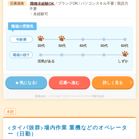
/ ブランクOK / パソコンスキル不要 / 英語力
職種未経験OK
応募資格
不要
・未経験可
職場の雰囲気
年齢層
20代
30代
40代
50代
60代
職場の様子
活気がある
しずか
気になる!
応募へ進む
詳しく見る
派遣会社
パーソルファクトリーパートナーズ株式会社
未読
<タイパ抜群>場内作業 重機などのオペレータ
ー（日勤）