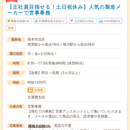
【正社員目指せる！土日祝休み】人気の製造メ
ーカーで営事事務
職種未経験OK
交通費別途支給あり
土日祝日が休み
WEB登録OK
派遣
熊本市北区
勤務地
西里駅から徒歩19分／堀川駅から徒歩28分
月～金※土日休み！
曜日頻度
8:30～17:30(実働:8時間) (休憩60分)
時間
【急募】即日～長期（3カ月以上）
期間
時給1200円
時給
交通費
交通費支給
営業事務
仕事内容
【商社での事務】営業アシスタントとして働いていただきま
す。メールや電話にて商品の受注、請求書や見積書…
/ 英語力不要
職種未経験OK
応募資格