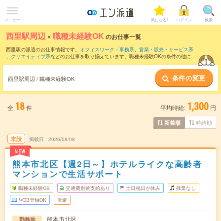
メニュー
気になる!
ログイン
検索
西里駅周辺
×
職種未経験OK
のお仕事一覧
西里駅の派遣のお仕事情報です。
オフィスワーク・事務系
、
営業・販売・サービス系
、
クリエイティブ系
などのお仕事を取り揃えています。職種未経験OKの条件の他に、
交通費別途支給あり
、
友だちと一緒の応募OK
、
週4日勤務
などのこだわり条件も取り
揃えています。
条件の変更
西里駅周辺 / 職種未経験OK
18
1,300
全
件
平均時給:
円
時給順
新着順
未読
掲載日
2026/08/08
NEW
熊本市北区【週2日～】ホテルライクな高齢者
マンションで生活サポート
職種未経験OK
交通費別途支給あり
土日祝日が休み
残業なし
WEB登録OK
派遣
熊本市北区
勤務地