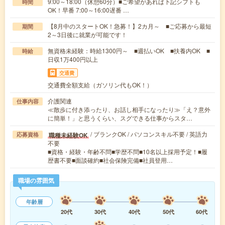
9:00～18:00（休憩60分）■ご希望があれば下記シフトも
時間
OK！早番 7:00～16:00遅番 …
【8月中のスタートOK！急募！】2カ月～ ■ご応募から最短
期間
2～3日後に就業が可能です！
無資格未経験：時給1300円～ ■週払いOK ■扶養内OK ■
時給
日収1万400円以上
交通費
交通費全額支給（ガソリン代もOK！）
介護関連
仕事内容
≪散歩に付き添ったり、お話し相手になったり≫「え？意外
に簡単！」と思うくらい、スグできる仕事からスタ…
/ ブランクOK / パソコンスキル不要 / 英語力
職種未経験OK
応募資格
不要
■資格・経験・年齢不問■学歴不問■10名以上採用予定！■履
歴書不要■面談確約■社会保険完備■社員登用…
職場の雰囲気
年齢層
20代
30代
40代
50代
60代