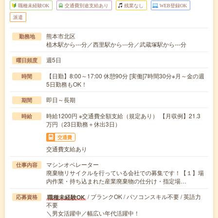
職種未経験OK
交通費別途支給あり
残業なし
WEB登録OK
派遣
熊本市北区
勤務地
植木駅から---分／西里駅から---分／武蔵塚駅から---分
週5日
曜日頻度
【日勤】8:00～17:00 休憩90分 [実働]7時間30分※月～金の週
時間
5日勤務もOK！
即日～長期
期間
時給1200円 ※交通費全額支給（規定あり） 【月収例】21.3
時給
万円（23日勤務＋休出3日）
交通費
交通費支給あり
マシンオペレーター
仕事内容
廃棄物リサイクルを行っている会社での募集です！【１】場
内作業・持ち込まれた産業廃棄物の仕分け・指定場…
/ ブランクOK / パソコンスキル不要 / 英語力
職種未経験OK
応募資格
不要
＼男女活躍中／幅広い年代活躍中！