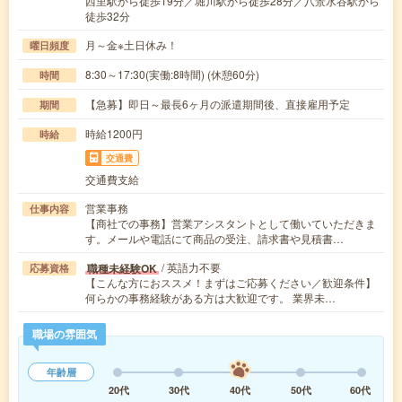
西里駅から徒歩19分／堀川駅から徒歩28分／八景水谷駅から
徒歩32分
月～金※土日休み！
曜日頻度
8:30～17:30(実働:8時間) (休憩60分)
時間
【急募】即日～最長6ヶ月の派遣期間後、直接雇用予定
期間
時給1200円
時給
交通費
交通費支給
営業事務
仕事内容
【商社での事務】営業アシスタントとして働いていただきま
す。メールや電話にて商品の受注、請求書や見積書…
/ 英語力不要
職種未経験OK
応募資格
【こんな方におススメ！まずはご応募ください／歓迎条件】
何らかの事務経験がある方は大歓迎です。 業界未…
職場の雰囲気
年齢層
20代
30代
40代
50代
60代