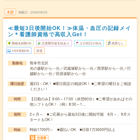
未読
掲載日
2026/08/02
≪最短3日後開始OK！≫体温・血圧の記録メイ
ン＊看護師資格で高収入Get！
職種未経験OK
交通費別途支給あり
土日祝日が休み
残業なし
WEB登録OK
派遣
熊本市北区
勤務地
光の森駅から---分／武蔵塚駅から---分／西里駅から---分／打
越駅から---分／田原坂駅から---分
週2日～OK！ ■曜日固定の相談OK！ ■ご希望の曜日をご相談
曜日頻度
ください！
【日勤のみ】9:00～17:00（休憩60分）■ご希望があればその
時間
他シフトもOK！（例）8:30～1…
2ヶ月～ ■ご応募から最短3日後に開始可能 8月～、9月ス
期間
タートもOK！
時給1700円～ ■週払いOK ■日収1万3600円以上
時給
交通費