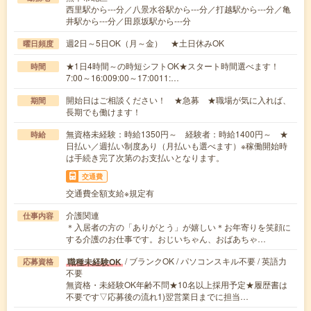
西里駅から---分／八景水谷駅から---分／打越駅から---分／亀
井駅から---分／田原坂駅から---分
週2日～5日OK（月～金） ★土日休みOK
曜日頻度
★1日4時間～の時短シフトOK★スタート時間選べます！
時間
7:00～16:009:00～17:0011:…
開始日はご相談ください！ ★急募 ★職場が気に入れば、
期間
長期でも働けます！
無資格未経験：時給1350円～ 経験者：時給1400円～ ★
時給
日払い／週払い制度あり（月払いも選べます）※稼働開始時
は手続き完了次第のお支払いとなります。
交通費
交通費全額支給※規定有
介護関連
仕事内容
＊入居者の方の「ありがとう」が嬉しい＊お年寄りを笑顔に
する介護のお仕事です。おじいちゃん、おばあちゃ…
/ ブランクOK / パソコンスキル不要 / 英語力
職種未経験OK
応募資格
不要
無資格・未経験OK年齢不問★10名以上採用予定★履歴書は
不要です▽応募後の流れ1)翌営業日までに担当…