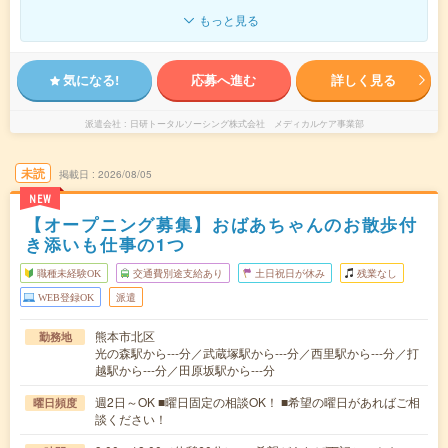
もっと見る
気になる!
応募へ進む
詳しく見る
派遣会社
日研トータルソーシング株式会社 メディカルケア事業部
未読
掲載日
2026/08/05
NEW
【オープニング募集】おばあちゃんのお散歩付
き添いも仕事の1つ
職種未経験OK
交通費別途支給あり
土日祝日が休み
残業なし
WEB登録OK
派遣
熊本市北区
勤務地
光の森駅から---分／武蔵塚駅から---分／西里駅から---分／打
越駅から---分／田原坂駅から---分
週2日～OK ■曜日固定の相談OK！ ■希望の曜日があればご相
曜日頻度
談ください！