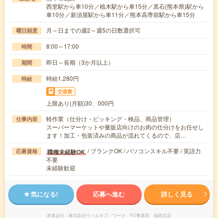
西里駅から車10分／植木駅から車15分／黒石(熊本県)駅から
車10分／新須屋駅から車11分／熊本高専前駅から車15分
月～日までの週2～週5の日数選択可
曜日頻度
8:00～17:00
時間
即日～長期（3か月以上）
期間
時給1,280円
時給
交通費
上限あり(月額)30、000円
軽作業（仕分け・ピッキング・検品、商品管理）
仕事内容
スーパーマーケットや量販店向けのお肉の仕分けをお任せし
ます！加工・包装済みの商品が流れてくるので、店…
/ ブランクOK / パソコンスキル不要 / 英語力
職種未経験OK
応募資格
不要
未経験歓迎
気になる!
応募へ進む
詳しく見る
派遣会社
株式会社ウィルオブ・ワーク FO事業部 福岡支店