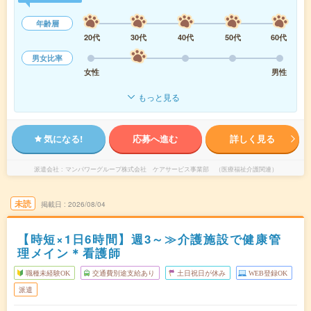
年齢層
20代
30代
40代
50代
60代
男女比率
女性
男性
もっと見る
気になる!
応募へ進む
詳しく見る
派遣会社
マンパワーグループ株式会社 ケアサービス事業部 （医療福祉介護関連）
未読
掲載日
2026/08/04
【時短×1日6時間】週3～≫介護施設で健康管
理メイン＊看護師
職種未経験OK
交通費別途支給あり
土日祝日が休み
WEB登録OK
派遣