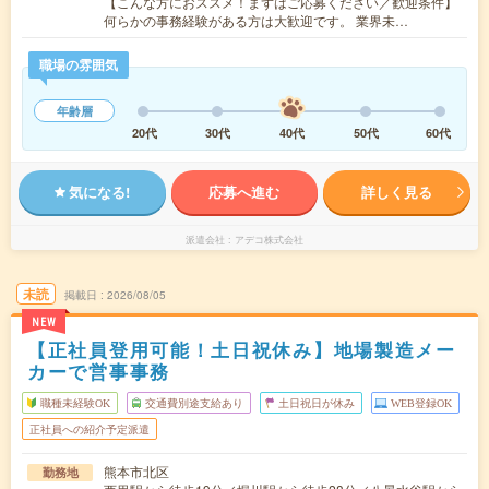
【こんな方におススメ！まずはご応募ください／歓迎条件】
何らかの事務経験がある方は大歓迎です。 業界未…
職場の雰囲気
年齢層
20代
30代
40代
50代
60代
気になる!
応募へ進む
詳しく見る
派遣会社
アデコ株式会社
未読
掲載日
2026/08/05
NEW
【正社員登用可能！土日祝休み】地場製造メー
カーで営事事務
職種未経験OK
交通費別途支給あり
土日祝日が休み
WEB登録OK
正社員への紹介予定派遣
熊本市北区
勤務地