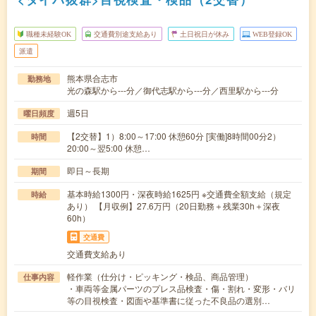
職種未経験OK
交通費別途支給あり
土日祝日が休み
WEB登録OK
派遣
熊本県合志市
勤務地
光の森駅から---分／御代志駅から---分／西里駅から---分
週5日
曜日頻度
【2交替】1）8:00～17:00 休憩60分 [実働]8時間00分2）
時間
20:00～翌5:00 休憩…
即日～長期
期間
基本時給1300円・深夜時給1625円 ※交通費全額支給（規定
時給
あり） 【月収例】27.6万円（20日勤務＋残業30h＋深夜
60h）
交通費
交通費支給あり
軽作業（仕分け・ピッキング・検品、商品管理）
仕事内容
・車両等金属パーツのプレス品検査・傷・割れ・変形・バリ
等の目視検査・図面や基準書に従った不良品の選別…