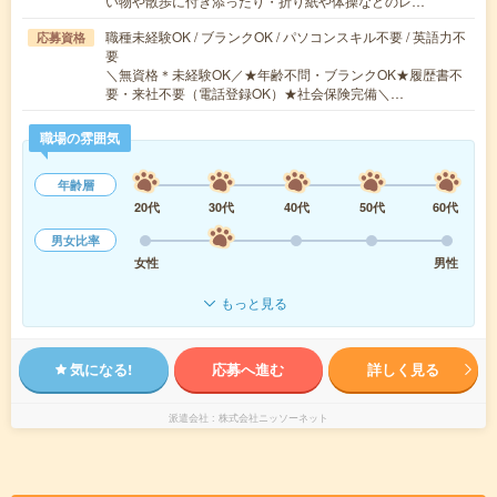
い物や散歩に付き添ったり・折り紙や体操などのレ…
職種未経験OK / ブランクOK / パソコンスキル不要 / 英語力不
応募資格
要
＼無資格＊未経験OK／★年齢不問・ブランクOK★履歴書不
要・来社不要（電話登録OK）★社会保険完備＼…
職場の雰囲気
年齢層
20代
30代
40代
50代
60代
男女比率
女性
男性
もっと見る
気になる!
応募へ進む
詳しく見る
派遣会社
株式会社ニッソーネット