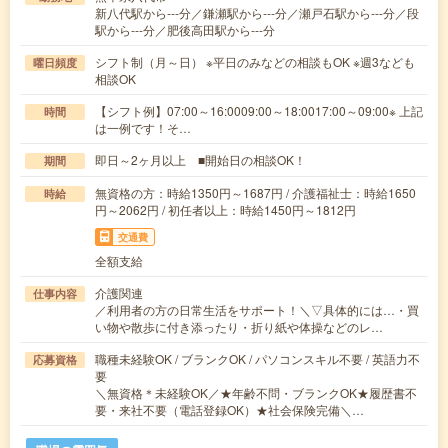
新八代駅から---分／鎌瀬駅から---分／瀬戸石駅から---分／段
駅から---分／肥後高田駅から---分
シフト制（月～日） ※平日のみなどの相談もOK ※週3なども
曜日頻度
相談OK
【シフト例】07:00～16:0009:00～18:0017:00～09:00※ 上記
時間
は一例です！そ…
即日～2ヶ月以上 ■開始日の相談OK！
期間
無資格の方：時給1350円～1687円 / 介護福祉士：時給1650
時給
円～2062円 / 初任者以上：時給1450円～1812円
交通費
全額支給
介護関連
仕事内容
／利用者の方の日常生活をサポート！＼▽具体的には…・買
い物や散歩に付き添ったり・折り紙や体操などのレ…
職種未経験OK / ブランクOK / パソコンスキル不要 / 英語力不
応募資格
要
＼無資格＊未経験OK／★年齢不問・ブランクOK★履歴書不
要・来社不要（電話登録OK）★社会保険完備＼…