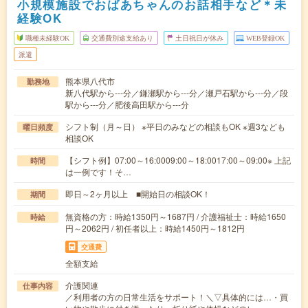
小規模施設でおばあちゃんのお話相手など＊未
経験OK
職種未経験OK
交通費別途支給あり
土日祝日が休み
WEB登録OK
派遣
熊本県八代市
勤務地
新八代駅から---分／鎌瀬駅から---分／瀬戸石駅から---分／段
駅から---分／肥後高田駅から---分
シフト制（月～日） ※平日のみなどの相談もOK ※週3なども
曜日頻度
相談OK
【シフト例】07:00～16:0009:00～18:0017:00～09:00※ 上記
時間
は一例です！そ…
即日～2ヶ月以上 ■開始日の相談OK！
期間
無資格の方：時給1350円～1687円 / 介護福祉士：時給1650
時給
円～2062円 / 初任者以上：時給1450円～1812円
交通費
全額支給
介護関連
仕事内容
／利用者の方の日常生活をサポート！＼▽具体的には…・買