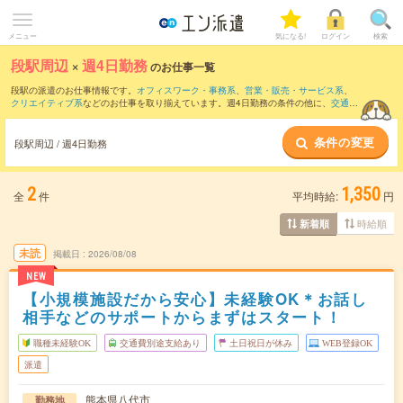
メニュー
気になる!
ログイン
検索
段駅周辺
×
週4日勤務
のお仕事一覧
段駅の派遣のお仕事情報です。
オフィスワーク・事務系
、
営業・販売・サービス系
、
クリエイティブ系
などのお仕事を取り揃えています。週4日勤務の条件の他に、
交通費
別途支給あり
、
職種未経験OK
、
友だちと一緒の応募OK
などのこだわり条件も取り揃
えています。
条件の変更
段駅周辺 / 週4日勤務
2
1,350
全
件
平均時給:
円
時給順
新着順
未読
掲載日
2026/08/08
NEW
【小規模施設だから安心】未経験OK＊お話し
相手などのサポートからまずはスタート！
職種未経験OK
交通費別途支給あり
土日祝日が休み
WEB登録OK
派遣
熊本県八代市
勤務地