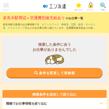
メニュー
気になる!
ログイン
検索
多良木駅周辺
×
交通費別途支給あり
のお仕事一覧
多良木駅の派遣のお仕事情報です。
オフィスワーク・事務系
、
営業・販売・サービス
系
、
クリエイティブ系
などのお仕事を取り揃えています。交通費別途支給ありの条件
の他に、
職種未経験OK
、
友だちと一緒の応募OK
、
週4日勤務
などのこだわり条件も取
り揃えています。
検索した条件に合う
お仕事がありませんでした
条件を変更して再検索
検索条件を追加して絞り込む
職種
でお仕事情報を絞り込む