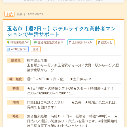
未読
掲載日
2026/08/03
玉名市【週2日～】ホテルライクな高齢者マン
ションで生活サポート
職種未経験OK
交通費別途支給あり
土日祝日が休み
残業なし
WEB登録OK
派遣
熊本県玉名市
勤務地
玉名駅から---分／新玉名駅から---分／大野下駅から---分／肥
後伊倉駅から---分
週2日～5日OK（月～金） ★土日休みOK
曜日頻度
★1日4時間～の時短シフトOK★スタート時間選べます！
時間
7:00～16:009:00～17:0011:…
開始日はご相談ください！ ★急募 ★職場が気に入れば、
期間
長期でも働けます！
無資格未経験：時給1350円～ 経験者：時給1400円～ ★
時給
日払い／週払い制度あり（月払いも選べます）※稼働開始時
は手続き完了次第のお支払いとなります。