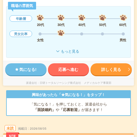
職場の雰囲気
年齢層
20代
30代
40代
50代
60代
男女比率
女性
男性
もっと見る
気になる!
応募へ進む
詳しく見る
派遣会社
日研トータルソーシング株式会社 メディカルケア事業部
興味があったら「★気になる！」をタップ！
「気になる！」を押しておくと、派遣会社から
「面談確約」
や
「応募歓迎」
が届きます！
未読
掲載日
2026/08/05
NEW