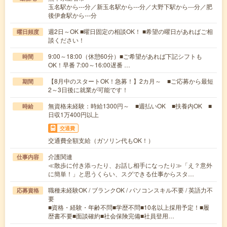
玉名駅から---分／新玉名駅から---分／大野下駅から---分／肥
後伊倉駅から---分
週2日～OK ■曜日固定の相談OK！ ■希望の曜日があればご相
曜日頻度
談ください！
9:00～18:00（休憩60分）■ご希望があれば下記シフトも
時間
OK！早番 7:00～16:00遅番 …
【8月中のスタートOK！急募！】2カ月～ ■ご応募から最短
期間
2～3日後に就業が可能です！
無資格未経験：時給1300円～ ■週払いOK ■扶養内OK ■
時給
日収1万400円以上
交通費
交通費全額支給（ガソリン代もOK！）
介護関連
仕事内容
≪散歩に付き添ったり、お話し相手になったり≫「え？意外
に簡単！」と思うくらい、スグできる仕事からスタ…
職種未経験OK / ブランクOK / パソコンスキル不要 / 英語力不
応募資格
要
■資格・経験・年齢不問■学歴不問■10名以上採用予定！■履
歴書不要■面談確約■社会保険完備■社員登用…