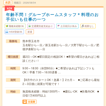
未読
掲載日
2026/08/04
NEW
年齢不問！グループホームスタッフ＊料理のお
手伝いも仕事の一つ
職種未経験OK
交通費別途支給あり
土日祝日が休み
残業なし
WEB登録OK
派遣
熊本県玉名市
勤務地
玉名駅から---分／新玉名駅から---分／大野下駅から---分／肥
後伊倉駅から---分
週2日～OK ■曜日固定の相談OK！ ■希望の曜日があればご相
曜日頻度
談ください！
9:00～18:00（休憩60分）■ご希望があれば下記シフトも
時間
OK！早番 7:00～16:00遅番 …
【8月中のスタートOK！急募！】2カ月～ ■ご応募から最短
期間
2～3日後に就業が可能です！
無資格未経験：時給1300円～ ■週払いOK ■扶養内OK ■
時給
日収1万400円以上
交通費