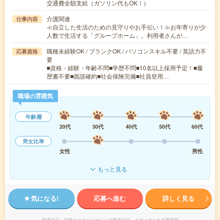
交通費全額支給（ガソリン代もOK！）
介護関連
仕事内容
≪自立した生活のための見守りやお手伝い！≫お年寄りが少
人数で生活する「グループホーム」。利用者さんが…
職種未経験OK / ブランクOK / パソコンスキル不要 / 英語力不
応募資格
要
■資格・経験・年齢不問■学歴不問■10名以上採用予定！■履
歴書不要■面談確約■社会保険完備■社員登用…
職場の雰囲気
年齢層
20代
30代
40代
50代
60代
男女比率
女性
男性
もっと見る
気になる!
応募へ進む
詳しく見る
派遣会社
日研トータルソーシング株式会社 メディカルケア事業部