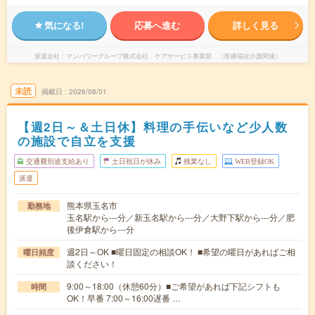
気になる!
応募へ進む
詳しく見る
派遣会社
マンパワーグループ株式会社 ケアサービス事業部 （医療福祉介護関連）
未読
掲載日
2026/08/01
【週2日～＆土日休】料理の手伝いなど少人数
の施設で自立を支援
交通費別途支給あり
土日祝日が休み
残業なし
WEB登録OK
派遣
熊本県玉名市
勤務地
玉名駅から---分／新玉名駅から---分／大野下駅から---分／肥
後伊倉駅から---分
週2日～OK ■曜日固定の相談OK！ ■希望の曜日があればご相
曜日頻度
談ください！
9:00～18:00（休憩60分）■ご希望があれば下記シフトも
時間
OK！早番 7:00～16:00遅番 …