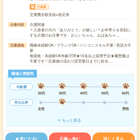
交通費
交通費全額支給※規定有
介護関連
仕事内容
＊入居者の方の「ありがとう」が嬉しい＊お年寄りを笑顔に
する介護のお仕事です。おじいちゃん、おばあちゃ…
職種未経験OK / ブランクOK / パソコンスキル不要 / 英語力不
応募資格
要
無資格・未経験OK年齢不問★10名以上採用予定★履歴書は
不要です▽応募後の流れ1)翌営業日までに担当…
職場の雰囲気
年齢層
20代
30代
40代
50代
60代
男女比率
女性
男性
もっと見る
気になる!
応募へ進む
詳しく見る