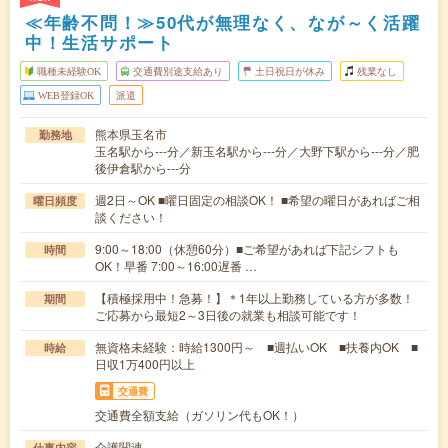
≪年齢不問！≫50代が無理なく、なが～く活躍
中！生活サポート
職種未経験OK
交通費別途支給あり
土日祝日が休み
残業なし
WEB登録OK
派遣
熊本県玉名市
勤務地
玉名駅から---分／新玉名駅から---分／大野下駅から---分／肥
後伊倉駅から---分
週2日～OK ■曜日固定の相談OK！ ■希望の曜日があればご相
曜日頻度
談ください！
9:00～18:00（休憩60分）■ご希望があれば下記シフトも
時間
OK！早番 7:00～16:00遅番 …
【積極採用中！急募！】＊1年以上勤務している方が多数！
期間
ご応募から最短2～3日後の就業も相談可能です！
無資格未経験：時給1300円～ ■週払いOK ■扶養内OK ■
時給
日収1万400円以上
交通費
交通費全額支給（ガソリン代もOK！）
介護関連
仕事内容