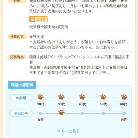
無資格未経験：時給1350円～ 経験者：時給1400円～★日
時給
払い／週払い制度あり（月払いも選べます）※稼働開始時は
手続き完了次第のお支払いとなります。
交通費
交通費全額支給※規定有
介護関連
仕事内容
＊入居者の方の「ありがとう」が嬉しい＊お年寄りを笑顔に
する介護のお仕事です。おじいちゃん、おばあちゃ…
職種未経験OK / ブランクOK / パソコンスキル不要 / 英語力不
応募資格
要
無資格・未経験OK年齢不問★10名以上採用予定★履歴書は
不要です▽応募後の流れ1)翌営業日までに担当…
職場の雰囲気
年齢層
20代
30代
40代
50代
60代
男女比率
女性
男性
もっと見る