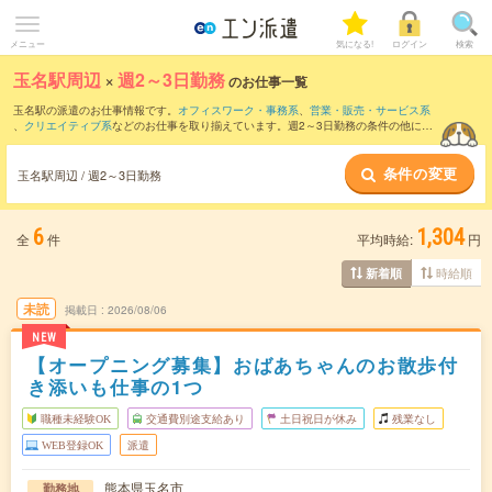
メニュー
気になる!
ログイン
検索
玉名駅周辺
×
週2～3日勤務
のお仕事一覧
玉名駅の派遣のお仕事情報です。
オフィスワーク・事務系
、
営業・販売・サービス系
、
クリエイティブ系
などのお仕事を取り揃えています。週2～3日勤務の条件の他に、
交通費別途支給あり
、
職種未経験OK
、
友だちと一緒の応募OK
などのこだわり条件も
取り揃えています。
条件の変更
玉名駅周辺 / 週2～3日勤務
6
1,304
全
件
平均時給:
円
時給順
新着順
未読
掲載日
2026/08/06
NEW
【オープニング募集】おばあちゃんのお散歩付
き添いも仕事の1つ
職種未経験OK
交通費別途支給あり
土日祝日が休み
残業なし
WEB登録OK
派遣
熊本県玉名市
勤務地