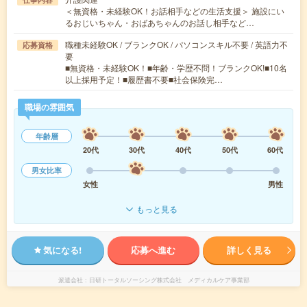
＜無資格・未経験OK！お話相手などの生活支援＞ 施設にい
るおじいちゃん・おばあちゃんのお話し相手など…
職種未経験OK / ブランクOK / パソコンスキル不要 / 英語力不
応募資格
要
■無資格・未経験OK！■年齢・学歴不問！ブランクOK!■10名
以上採用予定！■履歴書不要■社会保険完…
職場の雰囲気
年齢層
20代
30代
40代
50代
60代
男女比率
女性
男性
もっと見る
気になる!
応募へ進む
詳しく見る
派遣会社
日研トータルソーシング株式会社 メディカルケア事業部