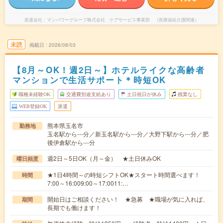
派遣会社
マンパワーグループ株式会社 ケアサービス事業部 （医療福祉介護関連）
未読
掲載日
2026/08/03
【8月～OK！週2日～】ホテルライクな高齢者
マンションで生活サポート＊時短OK
職種未経験OK
交通費別途支給あり
土日祝日が休み
残業なし
WEB登録OK
派遣
熊本県玉名市
勤務地
玉名駅から---分／新玉名駅から---分／大野下駅から---分／肥
後伊倉駅から---分
週2日～5日OK（月～金） ★土日休みOK
曜日頻度
★1日4時間～の時短シフトOK★スタート時間選べます！
時間
7:00～16:009:00～17:0011:…
開始日はご相談ください！ ★急募 ★職場が気に入れば、
期間
長期でも働けます！