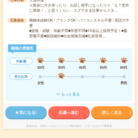
≪散歩に付き添ったり、お話し相手になったり≫「え？意外
に簡単！」と思うくらい、スグできる仕事からスタ…
職種未経験OK / ブランクOK / パソコンスキル不要 / 英語力不
応募資格
要
■資格・経験・年齢不問■学歴不問■10名以上採用予定！■履
歴書不要■面談確約■社会保険完備■社員登用…
職場の雰囲気
年齢層
20代
30代
40代
50代
60代
男女比率
女性
男性
もっと見る
気になる!
応募へ進む
詳しく見る
派遣会社
日研トータルソーシング株式会社 メディカルケア事業部