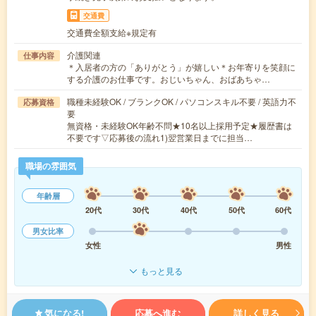
交通費
交通費全額支給※規定有
介護関連
仕事内容
＊入居者の方の「ありがとう」が嬉しい＊お年寄りを笑顔に
する介護のお仕事です。おじいちゃん、おばあちゃ…
職種未経験OK / ブランクOK / パソコンスキル不要 / 英語力不
応募資格
要
無資格・未経験OK年齢不問★10名以上採用予定★履歴書は
不要です▽応募後の流れ1)翌営業日までに担当…
職場の雰囲気
年齢層
20代
30代
40代
50代
60代
男女比率
女性
男性
もっと見る
気になる!
応募へ進む
詳しく見る