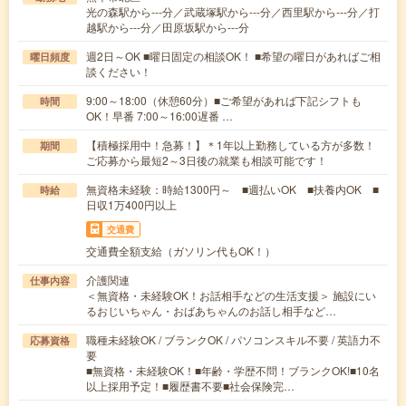
光の森駅から---分／武蔵塚駅から---分／西里駅から---分／打
越駅から---分／田原坂駅から---分
週2日～OK ■曜日固定の相談OK！ ■希望の曜日があればご相
曜日頻度
談ください！
9:00～18:00（休憩60分）■ご希望があれば下記シフトも
時間
OK！早番 7:00～16:00遅番 …
【積極採用中！急募！】＊1年以上勤務している方が多数！
期間
ご応募から最短2～3日後の就業も相談可能です！
無資格未経験：時給1300円～ ■週払いOK ■扶養内OK ■
時給
日収1万400円以上
交通費
交通費全額支給（ガソリン代もOK！）
介護関連
仕事内容
＜無資格・未経験OK！お話相手などの生活支援＞ 施設にい
るおじいちゃん・おばあちゃんのお話し相手など…
職種未経験OK / ブランクOK / パソコンスキル不要 / 英語力不
応募資格
要
■無資格・未経験OK！■年齢・学歴不問！ブランクOK!■10名
以上採用予定！■履歴書不要■社会保険完…