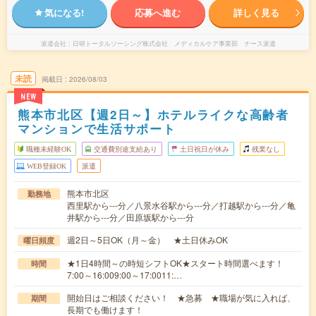
気になる!
応募へ進む
詳しく見る
派遣会社
日研トータルソーシング株式会社 メディカルケア事業部 ナース派遣
未読
掲載日
2026/08/03
NEW
熊本市北区【週2日～】ホテルライクな高齢者
マンションで生活サポート
職種未経験OK
交通費別途支給あり
土日祝日が休み
残業なし
WEB登録OK
派遣
熊本市北区
勤務地
西里駅から---分／八景水谷駅から---分／打越駅から---分／亀
井駅から---分／田原坂駅から---分
週2日～5日OK（月～金） ★土日休みOK
曜日頻度
★1日4時間～の時短シフトOK★スタート時間選べます！
時間
7:00～16:009:00～17:0011:…
開始日はご相談ください！ ★急募 ★職場が気に入れば、
期間
長期でも働けます！