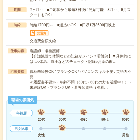
2ヶ月～ ■ご応募から最短3日後に開始可能 8月～、9月ス
期間
タートもOK！
時給1700円～ ■週払いOK ■日収1万3600円以上
時給
交通費
交通費全額支給
看護師・准看護師
仕事内容
【介護施設で体調などの記録がメイン＊看護師】▼具体的に
は…○体温、血圧などのチェック・記録○お薬の飲…
職種未経験OK / ブランクOK / パソコンスキル不要 / 英語力不
応募資格
要
≪履歴書不要≫・年齢不問（50代・60代の方も活躍中！）・
未経験OK・ブランクOK・看護師資格（准看…
職場の雰囲気
年齢層
20代
30代
40代
50代
60代
男女比率
女性
男性