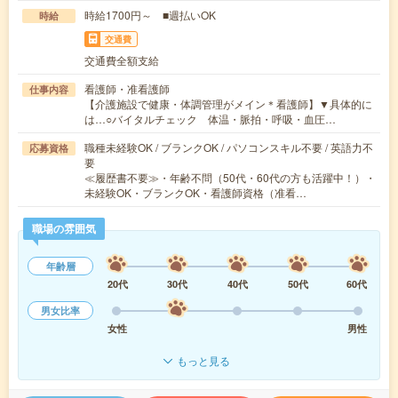
時給1700円～ ■週払いOK
時給
交通費
交通費全額支給
看護師・准看護師
仕事内容
【介護施設で健康・体調管理がメイン＊看護師】▼具体的に
は…○バイタルチェック 体温・脈拍・呼吸・血圧…
職種未経験OK / ブランクOK / パソコンスキル不要 / 英語力不
応募資格
要
≪履歴書不要≫・年齢不問（50代・60代の方も活躍中！）・
未経験OK・ブランクOK・看護師資格（准看…
職場の雰囲気
年齢層
20代
30代
40代
50代
60代
男女比率
女性
男性
もっと見る