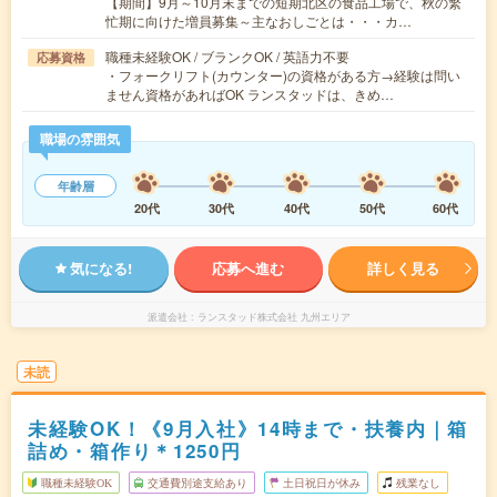
【期間】9月～10月末までの短期北区の食品工場で、秋の繁
忙期に向けた増員募集～主なおしごとは・・・カ…
職種未経験OK / ブランクOK / 英語力不要
応募資格
・フォークリフト(カウンター)の資格がある方→経験は問い
ません資格があればOK ランスタッドは、きめ…
職場の雰囲気
年齢層
20代
30代
40代
50代
60代
気になる!
応募へ進む
詳しく見る
派遣会社
ランスタッド株式会社 九州エリア
未読
未経験OK！《9月入社》14時まで・扶養内｜箱
詰め・箱作り＊1250円
職種未経験OK
交通費別途支給あり
土日祝日が休み
残業なし