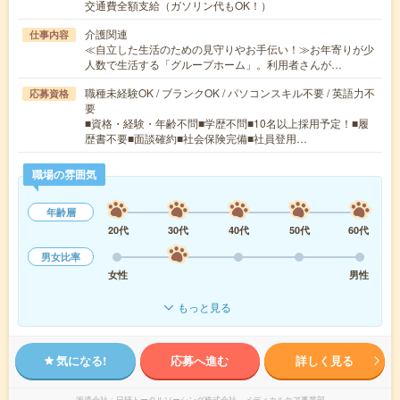
交通費全額支給（ガソリン代もOK！）
介護関連
仕事内容
≪自立した生活のための見守りやお手伝い！≫お年寄りが少
人数で生活する「グループホーム」。利用者さんが…
職種未経験OK / ブランクOK / パソコンスキル不要 / 英語力不
応募資格
要
■資格・経験・年齢不問■学歴不問■10名以上採用予定！■履
歴書不要■面談確約■社会保険完備■社員登用…
職場の雰囲気
年齢層
20代
30代
40代
50代
60代
男女比率
女性
男性
もっと見る
気になる!
応募へ進む
詳しく見る
派遣会社
日研トータルソーシング株式会社 メディカルケア事業部