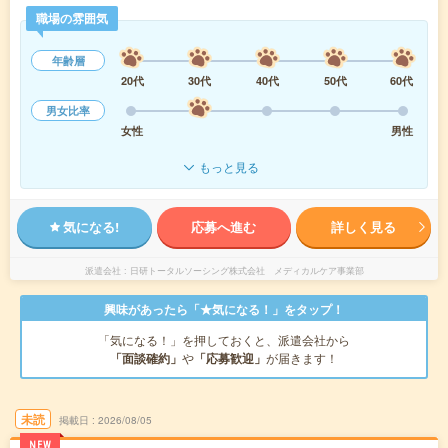
職場の雰囲気
年齢層
20代
30代
40代
50代
60代
男女比率
女性
男性
もっと見る
気になる!
応募へ進む
詳しく見る
派遣会社
日研トータルソーシング株式会社 メディカルケア事業部
興味があったら「★気になる！」をタップ！
「気になる！」を押しておくと、派遣会社から
「面談確約」
や
「応募歓迎」
が届きます！
未読
掲載日
2026/08/05
NEW