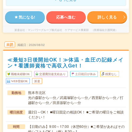
気になる!
応募へ進む
詳しく見る
派遣会社
マンパワーグループ株式会社 ケアサービス事業部 （医療福祉介護関連）
未読
掲載日
2026/08/02
≪最短3日後開始OK！≫体温・血圧の記録メイ
ン＊看護師資格で高収入Get！
職種未経験OK
交通費別途支給あり
土日祝日が休み
残業なし
WEB登録OK
派遣
熊本市北区
勤務地
光の森駅から---分／武蔵塚駅から---分／西里駅から---分／打
越駅から---分／田原坂駅から---分
週2日～OK！ ■曜日固定の相談OK！ ■ご希望の曜日をご相談
曜日頻度
ください！
【日勤のみ】9:00～17:00（休憩60分）■ご希望があればその
時間
他シフトもOK！（例）8:30～1…