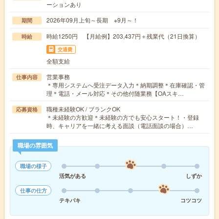
ーションあり
2026年09月上旬～長期 ※9月～！
期間
時給1250円 【月給例】203,437円＋残業代（21日換算）
時給
交通費
全額支給
営業事務
仕事内容
＊専用システムへ受注データ入力＊納期調整＊在庫確認・管
理＊電話・メール対応＊その他付随業務【OAスキ…
職種未経験OK / ブランクOK
応募資格
＊未経験の方歓迎＊未経験の方でも安心スタート！・登録
時、キャリアを一緒に考える面談（電話面談の場合）…
職場の雰囲気
職場の様子
活気がある
しずか
仕事の仕方
テキパキ
コツコツ