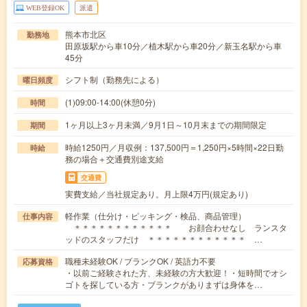
WEB登録OK
派遣
熊本市北区
勤務地
田原坂駅から車10分／植木駅から車20分／新玉名駅から車
45分
シフト制（勤務先による）
曜日頻度
(1)09:00-14:00(休憩0分)
時間
1ヶ月以上3ヶ月未満／9月1日～10月末までの期間限定
期間
時給1250円／月収例：137,500円＝1,250円×5時間×22日勤
時給
務の場合＋交通費別途支給
交通費
実費支給／当社規定あり。月上限4万円(規定あり)
軽作業（仕分け・ピッキング・検品、商品管理）
仕事内容
＊＊＊＊＊＊＊＊＊＊＊＊ お顔合わせなし ランスタ
ッドのスタッフだけ ＊＊＊＊＊＊＊＊＊＊＊＊ …
職種未経験OK / ブランクOK / 英語力不要
応募資格
・以前ご経験された方、未経験の方大歓迎！・短時間でオシ
ゴトを探している方・ブランクがありまずは身体を…