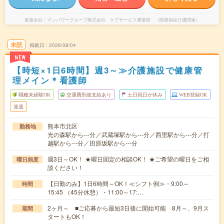
派遣会社
マンパワーグループ株式会社 ケアサービス事業部 （医療福祉介護関連）
未読
掲載日
2026/08/04
NEW
【時短×1日6時間】週3～≫介護施設で健康管
理メイン＊看護師
職種未経験OK
交通費別途支給あり
土日祝日が休み
WEB登録OK
派遣
熊本市北区
勤務地
光の森駅から---分／武蔵塚駅から---分／西里駅から---分／打
越駅から---分／田原坂駅から---分
週3日～OK！ ★曜日固定の相談OK！ ★ご希望の曜日をご相
曜日頻度
談ください！
【日勤のみ】1日6時間～OK！≪シフト例≫・9:00～
時間
15:45 （45分休憩）・11:00～17:…
2ヶ月～ ■ご応募から最短3日後に開始可能 8月～、9月ス
期間
タートもOK！