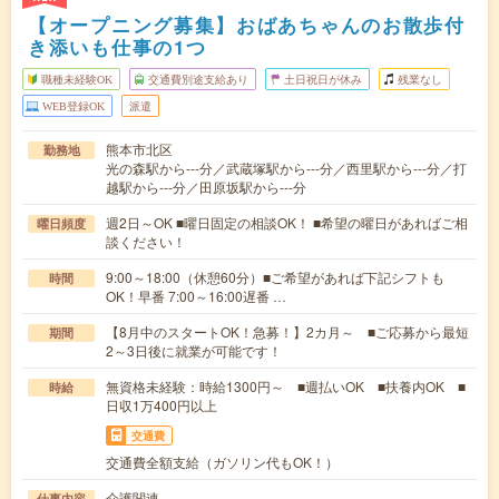
【オープニング募集】おばあちゃんのお散歩付
き添いも仕事の1つ
職種未経験OK
交通費別途支給あり
土日祝日が休み
残業なし
WEB登録OK
派遣
熊本市北区
勤務地
光の森駅から---分／武蔵塚駅から---分／西里駅から---分／打
越駅から---分／田原坂駅から---分
週2日～OK ■曜日固定の相談OK！ ■希望の曜日があればご相
曜日頻度
談ください！
9:00～18:00（休憩60分）■ご希望があれば下記シフトも
時間
OK！早番 7:00～16:00遅番 …
【8月中のスタートOK！急募！】2カ月～ ■ご応募から最短
期間
2～3日後に就業が可能です！
無資格未経験：時給1300円～ ■週払いOK ■扶養内OK ■
時給
日収1万400円以上
交通費
交通費全額支給（ガソリン代もOK！）
介護関連
仕事内容