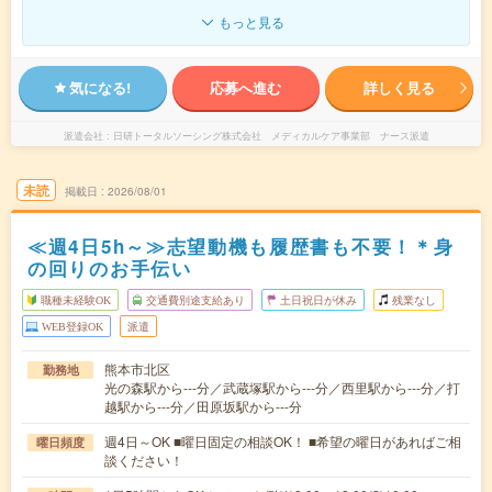
もっと見る
気になる!
応募へ進む
詳しく見る
派遣会社
日研トータルソーシング株式会社 メディカルケア事業部 ナース派遣
未読
掲載日
2026/08/01
≪週4日5h～≫志望動機も履歴書も不要！＊身
の回りのお手伝い
職種未経験OK
交通費別途支給あり
土日祝日が休み
残業なし
WEB登録OK
派遣
熊本市北区
勤務地
光の森駅から---分／武蔵塚駅から---分／西里駅から---分／打
越駅から---分／田原坂駅から---分
週4日～OK ■曜日固定の相談OK！ ■希望の曜日があればご相
曜日頻度
談ください！