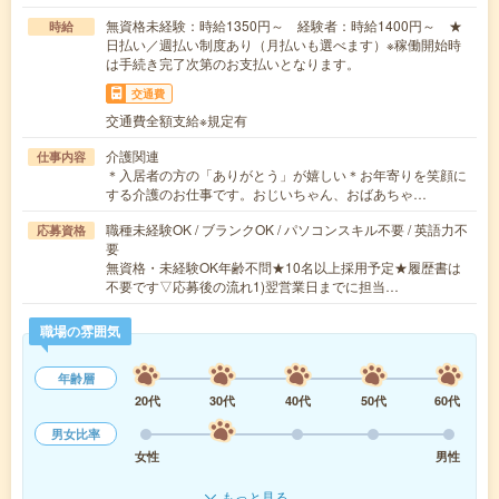
無資格未経験：時給1350円～ 経験者：時給1400円～ ★
時給
日払い／週払い制度あり（月払いも選べます）※稼働開始時
は手続き完了次第のお支払いとなります。
交通費
交通費全額支給※規定有
介護関連
仕事内容
＊入居者の方の「ありがとう」が嬉しい＊お年寄りを笑顔に
する介護のお仕事です。おじいちゃん、おばあちゃ…
職種未経験OK / ブランクOK / パソコンスキル不要 / 英語力不
応募資格
要
無資格・未経験OK年齢不問★10名以上採用予定★履歴書は
不要です▽応募後の流れ1)翌営業日までに担当…
職場の雰囲気
年齢層
20代
30代
40代
50代
60代
男女比率
女性
男性
もっと見る