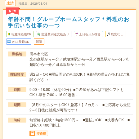
未読
掲載日
2026/08/04
NEW
年齢不問！グループホームスタッフ＊料理のお
手伝いも仕事の一つ
職種未経験OK
交通費別途支給あり
土日祝日が休み
残業なし
WEB登録OK
派遣
熊本市北区
勤務地
光の森駅から---分／武蔵塚駅から---分／西里駅から---分／打
越駅から---分／田原坂駅から---分
週2日～OK ■曜日固定の相談OK！ ■希望の曜日があればご相
曜日頻度
談ください！
9:00～18:00（休憩60分）■ご希望があれば下記シフトも
時間
OK！早番 7:00～16:00遅番 …
【8月中のスタートOK！急募！】2カ月～ ■ご応募から最短
期間
2～3日後に就業が可能です！
無資格未経験：時給1300円～ ■週払いOK ■扶養内OK ■
時給
日収1万400円以上
交通費