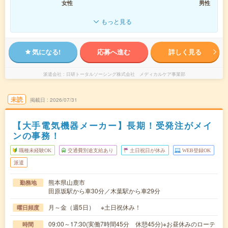
女性
男性
もっと見る
気になる!
応募へ進む
詳しく見る
派遣会社
日研トータルソーシング株式会社 メディカルケア事業部
未読
掲載日
2026/07/31
【大手電気機器メーカー】長期！受発注がメイ
ンの事務！
職種未経験OK
交通費別途支給あり
土日祝日が休み
WEB登録OK
派遣
熊本県山鹿市
勤務地
田原坂駅から車30分／木葉駅から車29分
月～金（週5日） ※土日祝休み！
曜日頻度
09:00～17:30(実働7時間45分 休憩45分)※お昼休みのローテ
時間