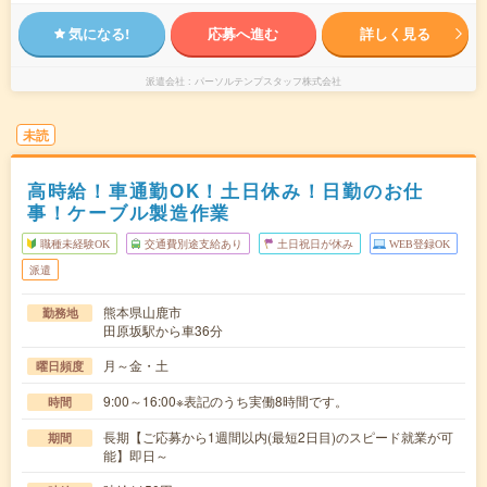
気になる!
応募へ進む
詳しく見る
派遣会社
パーソルテンプスタッフ株式会社
未読
高時給！車通勤OK！土日休み！日勤のお仕
事！ケーブル製造作業
職種未経験OK
交通費別途支給あり
土日祝日が休み
WEB登録OK
派遣
熊本県山鹿市
勤務地
田原坂駅から車36分
月～金・土
曜日頻度
9:00～16:00※表記のうち実働8時間です。
時間
長期【ご応募から1週間以内(最短2日目)のスピード就業が可
期間
能】即日～