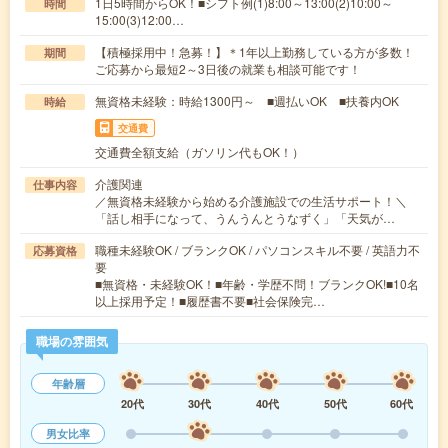
1日5時間からOK！■シフト例(1)8:00～13:00(2)10:00～
時間
15:00(3)12:00…
【積極採用中！急募！】＊1年以上勤務している方が多数！
期間
ご応募から最短2～3日後の就業も相談可能です！
無資格未経験：時給1300円～ ■週払いOK ■扶養内OK
時給
交通費
交通費全額支給（ガソリン代もOK！）
介護関連
仕事内容
／無資格未経験から始める介護施設での生活サポート！＼
「話し相手になって、うんうんとうなずく」「天気が…
職種未経験OK / ブランクOK / パソコンスキル不要 / 英語力不
応募資格
要
■無資格・未経験OK！■年齢・学歴不問！ブランクOK!■10名
以上採用予定！■履歴書不要■社会保険完…
職場の雰囲気
年齢層
20代
30代
40代
50代
60代
男女比率