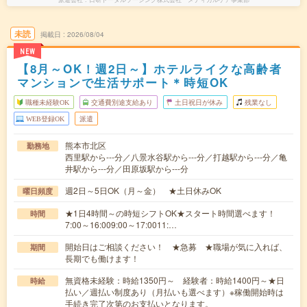
未読
掲載日
2026/08/04
NEW
【8月～OK！週2日～】ホテルライクな高齢者
マンションで生活サポート＊時短OK
職種未経験OK
交通費別途支給あり
土日祝日が休み
残業なし
WEB登録OK
派遣
熊本市北区
勤務地
西里駅から---分／八景水谷駅から---分／打越駅から---分／亀
井駅から---分／田原坂駅から---分
週2日～5日OK（月～金） ★土日休みOK
曜日頻度
★1日4時間～の時短シフトOK★スタート時間選べます！
時間
7:00～16:009:00～17:0011:…
開始日はご相談ください！ ★急募 ★職場が気に入れば、
期間
長期でも働けます！
無資格未経験：時給1350円～ 経験者：時給1400円～★日
時給
払い／週払い制度あり（月払いも選べます）※稼働開始時は
手続き完了次第のお支払いとなります。