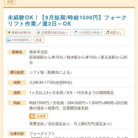
未読
未経験OK！【9月短期/時給1500円】フォーク
リフト作業／週3日～OK
職種未経験OK
交通費別途支給あり
土日祝日が休み
残業なし
WEB登録OK
派遣
熊本市北区
勤務地
田原坂駅から車15分／植木駅から車15分／新玉名駅から20
分
シフト制（勤務先による）
曜日頻度
(1)08:30-17:30(休憩60分)
時間
1ヶ月以上3ヶ月未満／9月～10月末までの期間限定
期間
時給1500円／月収例：264,000円＝1,500円×8時間×22日勤
時給
務の場合＋残業代、交通費別途支給
交通費
実費支給／当社規定あり。月上限4万円(規定あり)
フォークリフト
仕事内容