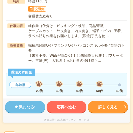
時給1150円
時給
交通費
交通費支給有り
軽作業（仕分け・ピッキング・検品、商品管理）
仕事内容
ケーブルカット、外皮剥き、内皮剥き、端子・ピンに圧着、
ラベル貼り作業をお願いします。(派遣)手先を使…
職種未経験OK / ブランクOK / パソコンスキル不要 / 英語力不
応募資格
要
【来社不要、WEB登録OK！】〇未経験大歓迎！〇フリータ
ー、主婦(夫) 大歓迎！ ※お仕事の掛け持ち…
職場の雰囲気
年齢層
20代
30代
40代
50代
60代
気になる!
応募へ進む
詳しく見る
派遣会社
株式会社テクノ・サービス