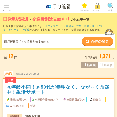
メニュー
気になる!
ログイン
検索
田原坂駅周辺
×
交通費別途支給あり
のお仕事一覧
田原坂駅の派遣のお仕事情報です。
オフィスワーク・事務系
、
営業・販売・サービス
系
、
クリエイティブ系
などのお仕事を取り揃えています。交通費別途支給ありの条件
の他に、
職種未経験OK
、
友だちと一緒の応募OK
、
週4日勤務
などのこだわり条件も取
り揃えています。
条件の変更
田原坂駅周辺 / 交通費別途支給あり
12
1,371
全
件
平均時給:
円
時給順
新着順
未読
掲載日
2026/08/05
NEW
≪年齢不問！≫50代が無理なく、なが～く活躍
中！生活サポート
職種未経験OK
交通費別途支給あり
土日祝日が休み
残業なし
WEB登録OK
派遣
熊本市北区
勤務地