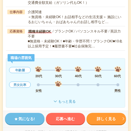
交通費全額支給（ガソリン代もOK！）
介護関連
仕事内容
＜無資格・未経験OK！お話相手などの生活支援＞ 施設にい
るおじいちゃん・おばあちゃんのお話し相手など…
/ ブランクOK / パソコンスキル不要 / 英語力
職種未経験OK
応募資格
不要
■無資格・未経験OK！■年齢・学歴不問！ブランクOK!■10名
以上採用予定！■履歴書不要■社会保険完…
職場の雰囲気
年齢層
20代
30代
40代
50代
60代
男女比率
女性
男性
もっと見る
気になる!
応募へ進む
詳しく見る