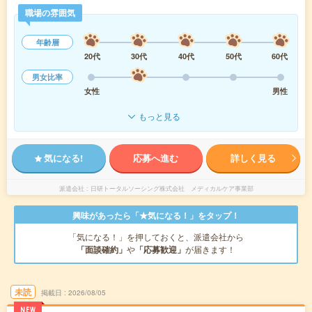
職場の雰囲気
年齢層
20代
30代
40代
50代
60代
男女比率
女性
男性
もっと見る
気になる!
応募へ進む
詳しく見る
派遣会社
日研トータルソーシング株式会社 メディカルケア事業部
興味があったら「★気になる！」をタップ！
「気になる！」を押しておくと、派遣会社から
「面談確約」
や
「応募歓迎」
が届きます！
未読
掲載日
2026/08/05
NEW