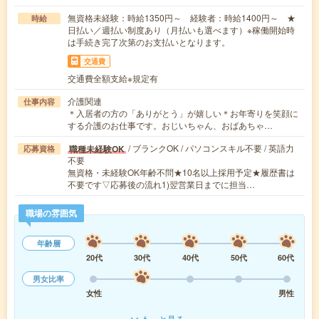
無資格未経験：時給1350円～ 経験者：時給1400円～ ★
時給
日払い／週払い制度あり（月払いも選べます）※稼働開始時
は手続き完了次第のお支払いとなります。
交通費
交通費全額支給※規定有
介護関連
仕事内容
＊入居者の方の「ありがとう」が嬉しい＊お年寄りを笑顔に
する介護のお仕事です。おじいちゃん、おばあちゃ…
/ ブランクOK / パソコンスキル不要 / 英語力
職種未経験OK
応募資格
不要
無資格・未経験OK年齢不問★10名以上採用予定★履歴書は
不要です▽応募後の流れ1)翌営業日までに担当…
職場の雰囲気
年齢層
20代
30代
40代
50代
60代
男女比率
女性
男性
もっと見る