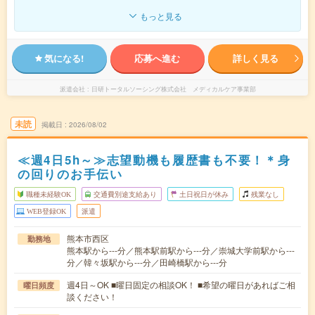
もっと見る
気になる!
応募へ進む
詳しく見る
派遣会社
日研トータルソーシング株式会社 メディカルケア事業部
未読
掲載日
2026/08/02
≪週4日5h～≫志望動機も履歴書も不要！＊身
の回りのお手伝い
職種未経験OK
交通費別途支給あり
土日祝日が休み
残業なし
WEB登録OK
派遣
熊本市西区
勤務地
熊本駅から---分／熊本駅前駅から---分／崇城大学前駅から---
分／韓々坂駅から---分／田崎橋駅から---分
週4日～OK ■曜日固定の相談OK！ ■希望の曜日があればご相
曜日頻度
談ください！