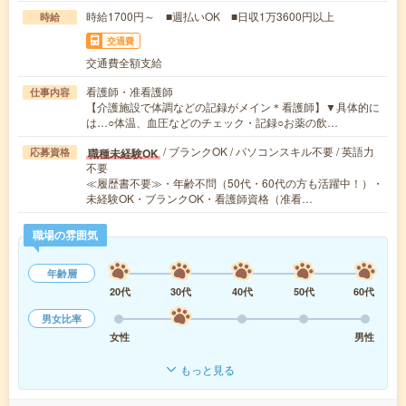
時給1700円～ ■週払いOK ■日収1万3600円以上
時給
交通費
交通費全額支給
看護師・准看護師
仕事内容
【介護施設で体調などの記録がメイン＊看護師】▼具体的に
は…○体温、血圧などのチェック・記録○お薬の飲…
/ ブランクOK / パソコンスキル不要 / 英語力
職種未経験OK
応募資格
不要
≪履歴書不要≫・年齢不問（50代・60代の方も活躍中！）・
未経験OK・ブランクOK・看護師資格（准看…
職場の雰囲気
年齢層
20代
30代
40代
50代
60代
男女比率
女性
男性
もっと見る