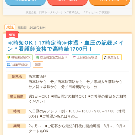
派遣会社
日研トータルソーシング株式会社 メディカルケア事業部
未読
掲載日
2026/08/04
NEW
≪時短OK！17時定時≫体温・血圧の記録メイ
ン＊看護師資格で高時給1700円！
職種未経験OK
交通費別途支給あり
土日祝日が休み
残業なし
WEB登録OK
派遣
熊本市西区
勤務地
熊本駅から---分／熊本駅前駅から---分／崇城大学前駅から---
分／韓々坂駅から---分／田崎橋駅から---分
週3日～OK！ ■曜日固定の相談OK！ ■ご希望の曜日をご相談
曜日頻度
ください！
＼日勤のみ／シフト例・10:00～15:00・9:00～17:00（休憩
時間
60分）■ご希望があればその…
2ヶ月～ ■ご応募から最短3日後に開始可能 8月～、9月ス
期間
タートもOK！