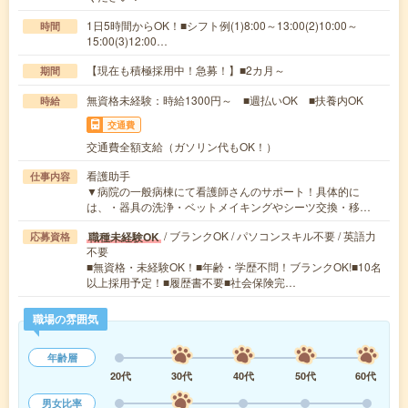
1日5時間からOK！■シフト例(1)8:00～13:00(2)10:00～
時間
15:00(3)12:00…
【現在も積極採用中！急募！】■2カ月～
期間
無資格未経験：時給1300円～ ■週払いOK ■扶養内OK
時給
交通費
交通費全額支給（ガソリン代もOK！）
看護助手
仕事内容
▼病院の一般病棟にて看護師さんのサポート！具体的に
は、・器具の洗浄・ベットメイキングやシーツ交換・移…
/ ブランクOK / パソコンスキル不要 / 英語力
職種未経験OK
応募資格
不要
■無資格・未経験OK！■年齢・学歴不問！ブランクOK!■10名
以上採用予定！■履歴書不要■社会保険完…
職場の雰囲気
年齢層
20代
30代
40代
50代
60代
男女比率