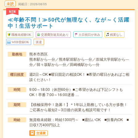
未読
掲載日
2026/08/05
NEW
≪年齢不問！≫50代が無理なく、なが～く活躍
中！生活サポート
職種未経験OK
交通費別途支給あり
土日祝日が休み
残業なし
WEB登録OK
派遣
熊本市西区
勤務地
熊本駅から---分／熊本駅前駅から---分／崇城大学前駅から---
分／韓々坂駅から---分／田崎橋駅から---分
週2日～OK ■曜日固定の相談OK！ ■希望の曜日があればご相
曜日頻度
談ください！
9:00～18:00（休憩60分）■ご希望があれば下記シフトも
時間
OK！早番 7:00～16:00遅番 …
【積極採用中！急募！】＊1年以上勤務している方が多数！
期間
ご応募から最短2～3日後の就業も相談可能です！
無資格未経験：時給1300円～ ■週払いOK ■扶養内OK ■
時給
日収1万400円以上
交通費