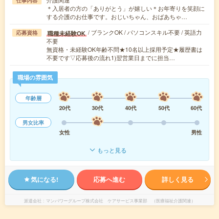
仕事内容
＊入居者の方の「ありがとう」が嬉しい＊お年寄りを笑顔に
する介護のお仕事です。おじいちゃん、おばあちゃ…
/ ブランクOK / パソコンスキル不要 / 英語力
職種未経験OK
応募資格
不要
無資格・未経験OK年齢不問★10名以上採用予定★履歴書は
不要です▽応募後の流れ1)翌営業日までに担当…
職場の雰囲気
年齢層
20代
30代
40代
50代
60代
男女比率
女性
男性
もっと見る
気になる!
応募へ進む
詳しく見る
派遣会社
マンパワーグループ株式会社 ケアサービス事業部 （医療福祉介護関連）