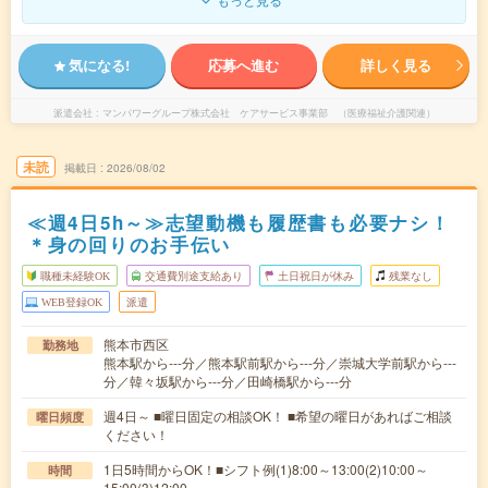
気になる!
応募へ進む
詳しく見る
派遣会社
マンパワーグループ株式会社 ケアサービス事業部 （医療福祉介護関連）
未読
掲載日
2026/08/02
≪週4日5h～≫志望動機も履歴書も必要ナシ！
＊身の回りのお手伝い
職種未経験OK
交通費別途支給あり
土日祝日が休み
残業なし
WEB登録OK
派遣
熊本市西区
勤務地
熊本駅から---分／熊本駅前駅から---分／崇城大学前駅から---
分／韓々坂駅から---分／田崎橋駅から---分
週4日～ ■曜日固定の相談OK！ ■希望の曜日があればご相談
曜日頻度
ください！
1日5時間からOK！■シフト例(1)8:00～13:00(2)10:00～
時間
15:00(3)12:00…