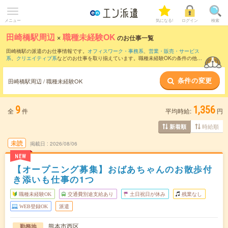
メニュー
気になる!
ログイン
検索
田崎橋駅周辺
×
職種未経験OK
のお仕事一覧
田崎橋駅の派遣のお仕事情報です。
オフィスワーク・事務系
、
営業・販売・サービス
系
、
クリエイティブ系
などのお仕事を取り揃えています。職種未経験OKの条件の他
に、
交通費別途支給あり
、
友だちと一緒の応募OK
、
週4日勤務
などのこだわり条件も
取り揃えています。
条件の変更
田崎橋駅周辺 / 職種未経験OK
9
1,356
全
件
平均時給:
円
時給順
新着順
未読
掲載日
2026/08/06
NEW
【オープニング募集】おばあちゃんのお散歩付
き添いも仕事の1つ
職種未経験OK
交通費別途支給あり
土日祝日が休み
残業なし
WEB登録OK
派遣
熊本市西区
勤務地