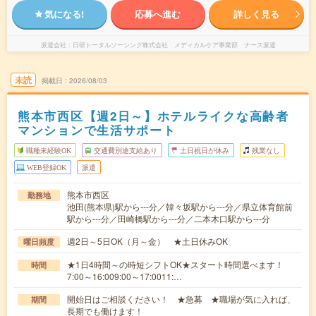
気になる!
応募へ進む
詳しく見る
派遣会社
日研トータルソーシング株式会社 メディカルケア事業部 ナース派遣
未読
掲載日
2026/08/03
熊本市西区【週2日～】ホテルライクな高齢者
マンションで生活サポート
職種未経験OK
交通費別途支給あり
土日祝日が休み
残業なし
WEB登録OK
派遣
熊本市西区
勤務地
池田(熊本県)駅から---分／韓々坂駅から---分／県立体育館前
駅から---分／田崎橋駅から---分／二本木口駅から---分
週2日～5日OK（月～金） ★土日休みOK
曜日頻度
★1日4時間～の時短シフトOK★スタート時間選べます！
時間
7:00～16:009:00～17:0011:…
開始日はご相談ください！ ★急募 ★職場が気に入れば、
期間
長期でも働けます！