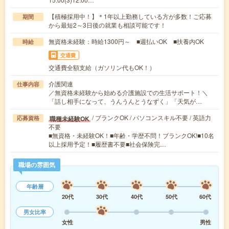
【積極採用中！】＊1年以上勤務している方が多数！ご応募
期間
から最短2～3日後の就業も相談可能です！
無資格未経験：時給1300円～ ■週払いOK ■扶養内OK
時給
交通費
交通費全額支給（ガソリン代もOK！）
介護関連
仕事内容
／無資格未経験から始める介護施設での生活サポート！＼
「話し相手になって、うんうんとうなずく」「天気が…
/ ブランクOK / パソコンスキル不要 / 英語力
職種未経験OK
応募資格
不要
■無資格・未経験OK！■年齢・学歴不問！ブランクOK!■10名
以上採用予定！■履歴書不要■社会保険完…
職場の雰囲気
年齢層
20代
30代
40代
50代
60代
男女比率
女性
男性