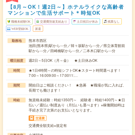
【8月～OK！週2日～】ホテルライクな高齢者
マンションで生活サポート＊時短OK
職種未経験OK
交通費別途支給あり
土日祝日が休み
残業なし
WEB登録OK
派遣
熊本市西区
勤務地
池田(熊本県)駅から---分／韓々坂駅から---分／県立体育館前
駅から---分／田崎橋駅から---分／二本木口駅から---分
週2日～5日OK（月～金） ★土日休みOK
曜日頻度
★1日4時間～の時短シフトOK★スタート時間選べます！
時間
7:00～16:009:00～17:0011:…
開始日はご相談ください！ ★急募 ★職場が気に入れば、
期間
長期でも働けます！
無資格未経験：時給1350円～ 経験者：時給1400円～★日
時給
払い／週払い制度あり（月払いも選べます）※稼働開始時は
手続き完了次第のお支払いとなります。
交通費
交通費全額支給※規定有
介護関連