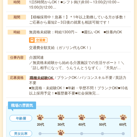
1日5時間からOK！■シフト例(1)8:00～13:00(2)10:00～
時間
15:00(3)12:00…
【積極採用中！急募！】＊1年以上勤務している方が多数！
期間
ご応募から最短2～3日後の就業も相談可能です！
無資格未経験：時給1300円～ ■週払いOK ■扶養内OK
時給
交通費
交通費全額支給（ガソリン代もOK！）
介護関連
仕事内容
／無資格未経験から始める介護施設での生活サポート！＼
「話し相手になって、うんうんとうなずく」「天気が…
/ ブランクOK / パソコンスキル不要 / 英語力
職種未経験OK
応募資格
不要
■無資格・未経験OK！■年齢・学歴不問！ブランクOK!■10名
以上採用予定！■履歴書不要■社会保険完…
職場の雰囲気
年齢層
20代
30代
40代
50代
60代
男女比率