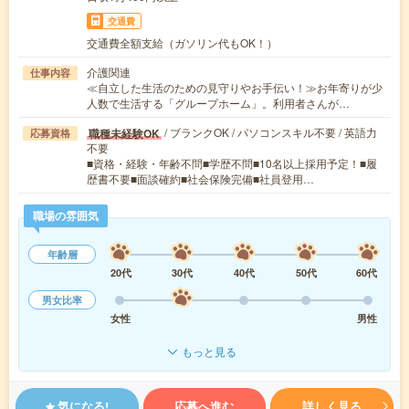
交通費
交通費全額支給（ガソリン代もOK！）
介護関連
仕事内容
≪自立した生活のための見守りやお手伝い！≫お年寄りが少
人数で生活する「グループホーム」。利用者さんが…
/ ブランクOK / パソコンスキル不要 / 英語力
職種未経験OK
応募資格
不要
■資格・経験・年齢不問■学歴不問■10名以上採用予定！■履
歴書不要■面談確約■社会保険完備■社員登用…
職場の雰囲気
年齢層
20代
30代
40代
50代
60代
男女比率
女性
男性
もっと見る
気になる!
応募へ進む
詳しく見る