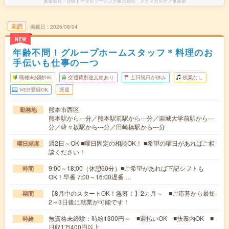
派遣会社
日研トータルソーシング株式会社 メディカルケア事業部
未読
掲載日
2026/08/04
NEW
年齢不問！グループホームスタッフ＊料理のお
手伝いも仕事の一つ
職種未経験OK
交通費別途支給あり
土日祝日が休み
残業なし
WEB登録OK
派遣
熊本市西区
勤務地
熊本駅から---分／熊本駅前駅から---分／崇城大学前駅から---
分／韓々坂駅から---分／田崎橋駅から---分
週2日～OK ■曜日固定の相談OK！ ■希望の曜日があればご相
曜日頻度
談ください！
9:00～18:00（休憩60分）■ご希望があれば下記シフトも
時間
OK！早番 7:00～16:00遅番 …
【8月中のスタートOK！急募！】2カ月～ ■ご応募から最短
期間
2～3日後に就業が可能です！
無資格未経験：時給1300円～ ■週払いOK ■扶養内OK ■
時給
日収1万400円以上