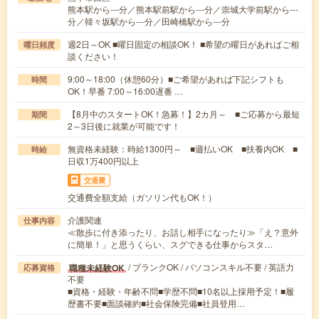
熊本駅から---分／熊本駅前駅から---分／崇城大学前駅から---
分／韓々坂駅から---分／田崎橋駅から---分
週2日～OK ■曜日固定の相談OK！ ■希望の曜日があればご相
曜日頻度
談ください！
9:00～18:00（休憩60分）■ご希望があれば下記シフトも
時間
OK！早番 7:00～16:00遅番 …
【8月中のスタートOK！急募！】2カ月～ ■ご応募から最短
期間
2～3日後に就業が可能です！
無資格未経験：時給1300円～ ■週払いOK ■扶養内OK ■
時給
日収1万400円以上
交通費
交通費全額支給（ガソリン代もOK！）
介護関連
仕事内容
≪散歩に付き添ったり、お話し相手になったり≫「え？意外
に簡単！」と思うくらい、スグできる仕事からスタ…
/ ブランクOK / パソコンスキル不要 / 英語力
職種未経験OK
応募資格
不要
■資格・経験・年齢不問■学歴不問■10名以上採用予定！■履
歴書不要■面談確約■社会保険完備■社員登用…