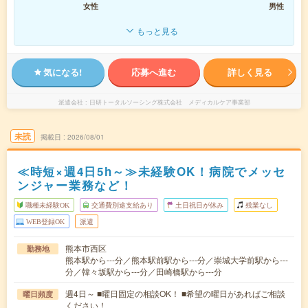
女性
男性
もっと見る
気になる!
応募へ進む
詳しく見る
派遣会社
日研トータルソーシング株式会社 メディカルケア事業部
未読
掲載日
2026/08/01
≪時短×週4日5h～≫未経験OK！病院でメッセ
ンジャー業務など！
職種未経験OK
交通費別途支給あり
土日祝日が休み
残業なし
WEB登録OK
派遣
熊本市西区
勤務地
熊本駅から---分／熊本駅前駅から---分／崇城大学前駅から---
分／韓々坂駅から---分／田崎橋駅から---分
週4日～ ■曜日固定の相談OK！ ■希望の曜日があればご相談
曜日頻度
ください！