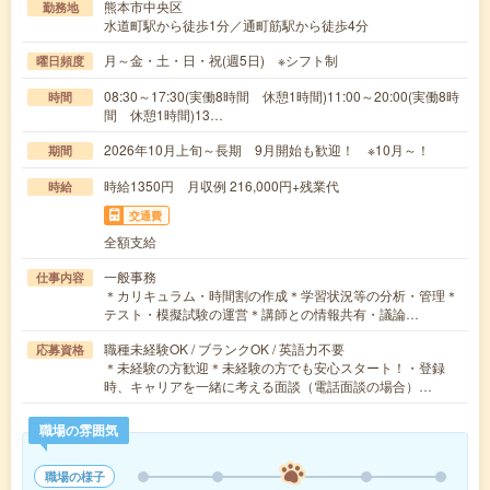
熊本市中央区
勤務地
水道町駅から徒歩1分／通町筋駅から徒歩4分
月～金・土・日・祝(週5日) ※シフト制
曜日頻度
08:30～17:30(実働8時間 休憩1時間)11:00～20:00(実働8時
時間
間 休憩1時間)13…
2026年10月上旬～長期 9月開始も歓迎！ ※10月～！
期間
時給1350円 月収例 216,000円+残業代
時給
交通費
全額支給
一般事務
仕事内容
＊カリキュラム・時間割の作成＊学習状況等の分析・管理＊
テスト・模擬試験の運営＊講師との情報共有・議論…
職種未経験OK / ブランクOK / 英語力不要
応募資格
＊未経験の方歓迎＊未経験の方でも安心スタート！・登録
時、キャリアを一緒に考える面談（電話面談の場合）…
職場の雰囲気
職場の様子