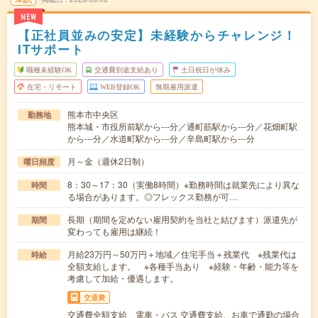
NEW
【正社員並みの安定】未経験からチャレンジ！
ITサポート
職種未経験OK
交通費別途支給あり
土日祝日が休み
在宅・リモート
WEB登録OK
無期雇用派遣
熊本市中央区
勤務地
熊本城・市役所前駅から---分／通町筋駅から---分／花畑町駅
から---分／水道町駅から---分／辛島町駅から---分
月～金（週休2日制）
曜日頻度
8：30～17：30（実働8時間）※勤務時間は就業先により異な
時間
る場合があります。◎フレックス勤務が可…
長期（期間を定めない雇用契約を当社と結びます）派遣先が
期間
変わっても雇用は継続！
月給23万円～50万円＋地域／住宅手当＋残業代 ※残業代は
時給
全額支給します。 ※各種手当あり ※経験・年齢・能力等を
考慮して加給・優遇します。
交通費
交通費全額支給 電車・バス 交通費支給、お車で通勤の場合