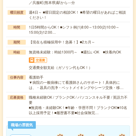
／呉服町(熊本県)駅から---分
週4日～ ■曜日固定の相談OK！ ■希望の曜日があればご相談
曜日頻度
ください！
1日5時間からOK！■シフト例(1)8:00～13:00(2)10:00～
時間
15:00(3)12:00…
【現在も積極採用中！急募！】■2カ月～
期間
無資格未経験：時給1300円～ ■週払いOK ■扶養内OK
時給
交通費
交通費全額支給（ガソリン代もOK！）
看護助手
仕事内容
▼病院の一般病棟にて看護師さんのサポート！具体的に
は、・器具の洗浄・ベットメイキングやシーツ交換・移…
職種未経験OK / ブランクOK / パソコンスキル不要 / 英語力不
応募資格
要
■無資格・未経験OK！■年齢・学歴不問！ブランクOK!■10名
以上採用予定！■履歴書不要■社会保険完…
職場の雰囲気