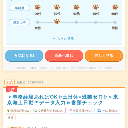
年齢層
20代
30代
40代
50代
60代
男女比率
女性
男性
もっと見る
気になる!
応募へ進む
詳しく見る
派遣会社
日研トータルソーシング株式会社 メディカルケア事業部 ナース派遣
未読
掲載日
2026/08/07
NEW
＜事務経験あればOK✨土日休×残業ゼロ✨＞東
京海上日動＊データ入力＆書類チェック
職種未経験OK
交通費別途支給あり
土日祝日が休み
WEB登録OK
派遣