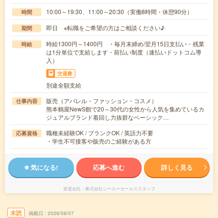
10:00～19:30、11:00～20:30（実働8時間・休憩90分）
時間
即日 ※転職をご希望の方はご相談ください♪
期間
時給1300円～1400円 ・毎月末締め/翌月15日支払い・残業
時給
は1分単位で支給します・前払い制度（速払いドットコム導
入）
交通費
別途全額支給
販売（アパレル・ファッション・コスメ）
仕事内容
熊本鶴屋NewS館で20～30代の女性から人気を集めているカ
ジュアルブランド着回し力抜群なベーシック…
職種未経験OK / ブランクOK / 英語力不要
応募資格
・学生不可接客や販売のご経験がある方
気になる!
応募へ進む
詳しく見る
派遣会社
株式会社シーエーセールススタッフ
未読
掲載日
2026/08/07