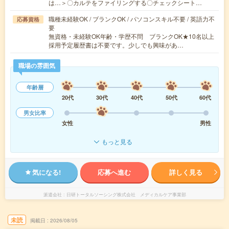
は…＞〇カルテをファイリングする〇チェックシート…
職種未経験OK / ブランクOK / パソコンスキル不要 / 英語力不
応募資格
要
無資格・未経験OK年齢・学歴不問 ブランクOK★10名以上
採用予定履歴書は不要です。少しでも興味があ…
職場の雰囲気
年齢層
20代
30代
40代
50代
60代
男女比率
女性
男性
もっと見る
気になる!
応募へ進む
詳しく見る
派遣会社
日研トータルソーシング株式会社 メディカルケア事業部
未読
掲載日
2026/08/05