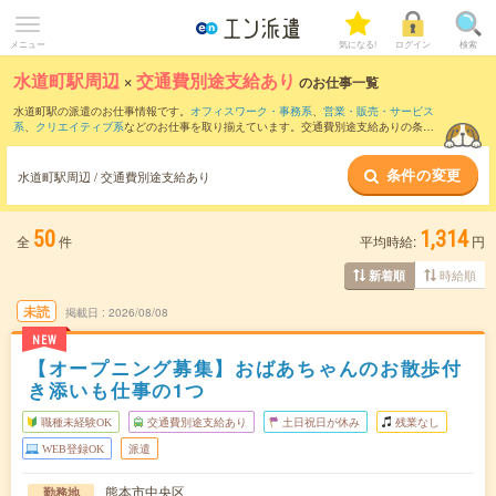
メニュー
気になる!
ログイン
検索
水道町駅周辺
×
交通費別途支給あり
のお仕事一覧
水道町駅の派遣のお仕事情報です。
オフィスワーク・事務系
、
営業・販売・サービス
系
、
クリエイティブ系
などのお仕事を取り揃えています。交通費別途支給ありの条件
の他に、
職種未経験OK
、
友だちと一緒の応募OK
、
週4日勤務
などのこだわり条件も取
り揃えています。
条件の変更
水道町駅周辺 / 交通費別途支給あり
50
1,314
全
件
平均時給:
円
時給順
新着順
未読
掲載日
2026/08/08
NEW
【オープニング募集】おばあちゃんのお散歩付
き添いも仕事の1つ
職種未経験OK
交通費別途支給あり
土日祝日が休み
残業なし
WEB登録OK
派遣
熊本市中央区
勤務地