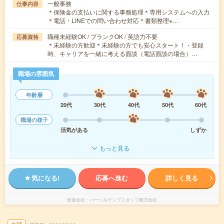
一般事務
仕事内容
＊保険金の支払いに関する事務処理＊専用システムへの入力
＊電話・LINEでの問い合わせ対応＊書類整理※…
職種未経験OK / ブランクOK / 英語力不要
応募資格
＊未経験の方歓迎＊未経験の方でも安心スタート！・登録
時、キャリアを一緒に考える面談（電話面談の場合）…
職場の雰囲気
年齢層
20代
30代
40代
50代
60代
職場の様子
活気がある
しずか
もっと見る
気になる!
応募へ進む
詳しく見る
派遣会社
パーソルテンプスタッフ株式会社