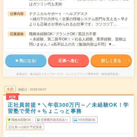
はガソリン代も支給
テクニカルサポート・ヘルプデスク
仕事内容
＜縁の下の力持ち！企業の情報システム部門を支える＞早さ
よりも正確さが求められるお仕事です。コツコツ丁…
職種未経験OK / ブランクOK / 英語力不要
応募資格
＜未経験、第二新卒OK！＞社会人経験、業界経験、資格は
問いません！※高卒以上の方（勉強内容は不問）▼…
気になる!
応募へ進む
詳しく見る
派遣会社
株式会社スタッフサービス エンジニアリング事業本部（無期雇用派遣）
未読
掲載日
2026/08/07
NEW
正社員前提＊＼年収300万円～／未経験OK！学
習塾で受付＋ちょこっと事務
職種未経験OK
交通費別途支給あり
WEB登録OK
正社員への紹介予定派遣