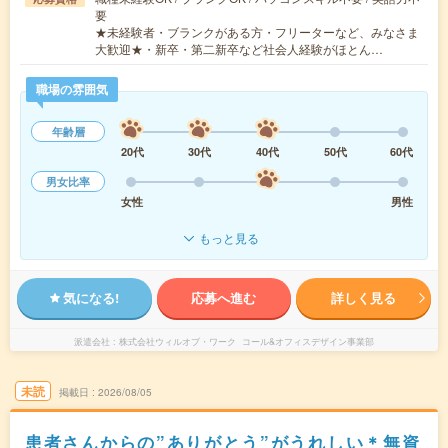
要
★未経験者・ブランクがある方・フリーターなど、みなさま
大歓迎★・新卒・第二新卒など社会人経験がほとん…
職場の雰囲気
年齢層
20代
30代
40代
50代
60代
男女比率
女性
男性
もっと見る
気になる!
応募へ進む
詳しく見る
派遣会社
株式会社ウィルオブ・ワーク コール&オフィスデザイン事業部
未読
掲載日
2026/08/05
患者さんからの”ありがとう”がうれしい＊無資