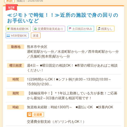
未読
掲載日
2026/08/06
NEW
≪ジモトで時短！！≫近所の施設で身の回りの
お手伝いなど
職種未経験OK
交通費別途支給あり
土日祝日が休み
残業なし
WEB登録OK
派遣
熊本市中央区
勤務地
通町筋駅から---分／水道町駅から---分／西辛島町駅から---分
／呉服町(熊本県)駅から---分
週4日～ ■曜日固定の相談OK！ ■希望の曜日があればご相談
曜日頻度
ください！
1日5時間からOK！■シフト例(1)8:00～13:00(2)10:00～
時間
15:00(3)12:00…
【積極採用中！】＊1年以上勤務している方が多数！ご応募
期間
から最短2～3日後の就業も相談可能です！
無資格未経験：時給1300円～ ■週払いOK ■扶養内OK
時給
交通費
交通費全額支給（ガソリン代もOK！）