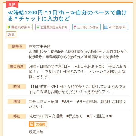
NEW
≪時給1200円＊1日7h～≫自分のペースで働け
る＊チャットに入力など
職種未経験OK
交通費別途支給あり
土日祝日が休み
WEB登録OK
派遣
熊本市中央区
勤務地
水道町駅から徒歩5分／花畑町駅から徒歩5分／水前寺駅から
徒歩5分／辛島町駅から徒歩5分／通町筋駅から徒歩5分
月曜～日曜の間で週4日～ ■土日祝休みもOK 「平日のみ希
曜日頻度
望！」 「できれば土日祝のみで！」 といったご相談もお気
軽にどうぞ！
【1日7時間～OK】様々な時間帯をご用意していますのでま
時間
ずはご希望をお聞かせください！＜その他シフト…
急募！即日～長期 ■8月～・9月～の就業、短期もご相談く
期間
ださい！
時給1200円＋交通費 ■昇給あり ■日・週払いOK
時給
交通費
規定支給