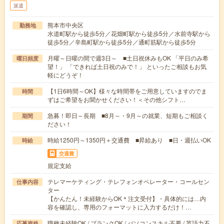
派遣
熊本市中央区
勤務地
水道町駅から徒歩5分／花畑町駅から徒歩5分／水前寺駅から
徒歩5分／辛島町駅から徒歩5分／通町筋駅から徒歩5分
月曜～日曜の間で週3日～ ■土日祝休みもOK 「平日のみ希
曜日頻度
望！」 「できれば土日祝のみで！」 といったご相談もお気
軽にどうぞ！
【1日6時間～OK】様々な時間帯をご用意していますのでま
時間
ずはご希望をお聞かせください！＜その他シフト…
急募！即日～長期 ■8月～・9月～の就業、短期もご相談く
期間
ださい！
時給1250円～1350円＋交通費 ■昇給あり ■日・週払いOK
時給
交通費
規定支給
テレマーケティング・テレフォンオペレーター・コールセン
仕事内容
ター
【かんたん！未経験からOK＊注文受付】・具体的には…内
容を確認し、専用のフォーマットに入力するだけ！…
職種未経験OK / ブランクOK / パソコンスキル不要 / 英語力不
応募資格