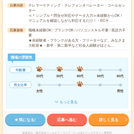
テレマーケティング・テレフォンオペレーター・コールセン
仕事内容
ター
≪＊シンプル＊問合せ対応やデータ入力≫未経験からOK！
マニュアルを確認しながら対応するだけ！・ECサ…
職種未経験OK / ブランクOK / パソコンスキル不要 / 英語力不
応募資格
要
★未経験者・ブランクがある方・フリーターなど、みなさま
大歓迎★・新卒・第二新卒など社会人経験がほとん…
職場の雰囲気
年齢層
20代
30代
40代
50代
60代
男女比率
女性
男性
もっと見る
気になる!
応募へ進む
詳しく見る
派遣会社
株式会社ウィルオブ・ワーク コール&オフィスデザイン事業部