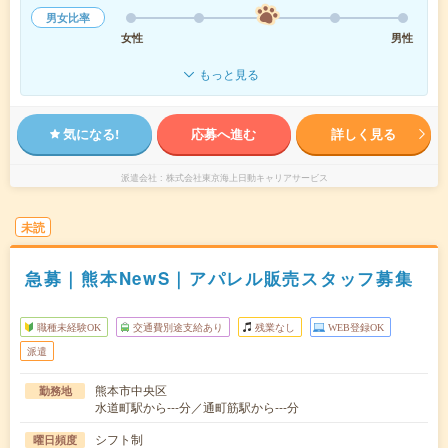
男女比率
女性
男性
もっと見る
気になる!
応募へ進む
詳しく見る
派遣会社
株式会社東京海上日動キャリアサービス
未読
急募｜熊本NewS｜アパレル販売スタッフ募集
職種未経験OK
交通費別途支給あり
残業なし
WEB登録OK
派遣
熊本市中央区
勤務地
水道町駅から---分／通町筋駅から---分
シフト制
曜日頻度