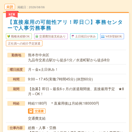
未読
掲載日
2026/08/06
NEW
【直接雇用の可能性アリ！即日〇】事務センタ
ーで人事労務事務
職種未経験OK
交通費別途支給あり
土日祝日が休み
WEB登録OK
正社員への紹介予定派遣
熊本市中央区
勤務地
九品寺交差点駅から徒歩1分／水道町駅から徒歩8分
月～金※土日休み！
曜日頻度
9:00～17:45(実働:7時間45分) (休憩60分)
時間
【急募】即日～最長6ヶ月の派遣期間後、直接雇用予定 ★8
期間
月～OK！
時給1180円 ＊直雇用後は月給例:180000円
時給
交通費
交通費支給
総務・人事・労務
仕事内容