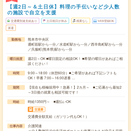
【週2日～＆土日休】料理の手伝いなど少人数
の施設で自立を支援
交通費別途支給あり
土日祝日が休み
残業なし
WEB登録OK
派遣
熊本市中央区
勤務地
通町筋駅から---分／水道町駅から---分／西辛島町駅から---分
／呉服町(熊本県)駅から---分
週2日～OK ■曜日固定の相談OK！ ■希望の曜日があればご相
曜日頻度
談ください！
9:00～18:00（休憩60分）■ご希望があれば下記シフトも
時間
OK！早番 7:00～16:00遅番 …
【現在も積極採用中！急募！】2カ月～ ■ご応募から最短2
期間
～3日後の就業も相談可能です！
時給1350円～ ■週払いOK
時給
交通費
交通費全額支給（ガソリン代もOK！）
介護関連
仕事内容
≪少人数施設での生活サポート≫お年寄りたちが自立を目指