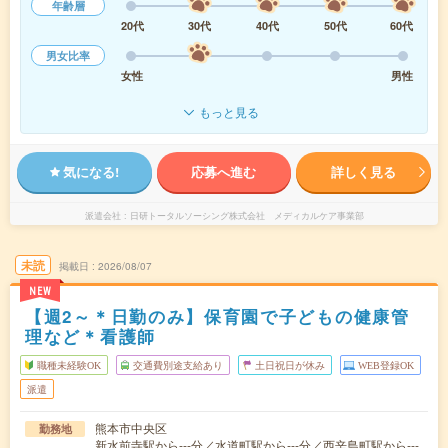
年齢層
20代
30代
40代
50代
60代
男女比率
女性
男性
もっと見る
気になる!
応募へ進む
詳しく見る
派遣会社
日研トータルソーシング株式会社 メディカルケア事業部
未読
掲載日
2026/08/07
NEW
【週2～＊日勤のみ】保育園で子どもの健康管
理など＊看護師
職種未経験OK
交通費別途支給あり
土日祝日が休み
WEB登録OK
派遣
熊本市中央区
勤務地
新水前寺駅から---分／水道町駅から---分／西辛島町駅から---