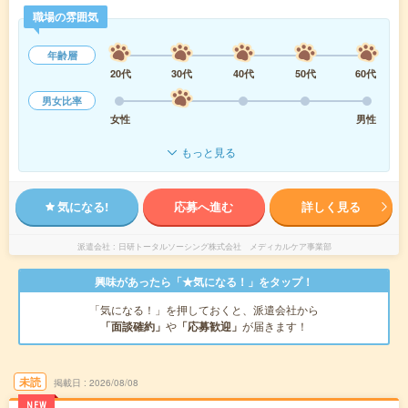
職場の雰囲気
年齢層
20代
30代
40代
50代
60代
男女比率
女性
男性
もっと見る
気になる!
応募へ進む
詳しく見る
派遣会社
日研トータルソーシング株式会社 メディカルケア事業部
興味があったら「★気になる！」をタップ！
「気になる！」を押しておくと、派遣会社から
「面談確約」
や
「応募歓迎」
が届きます！
未読
掲載日
2026/08/08
NEW