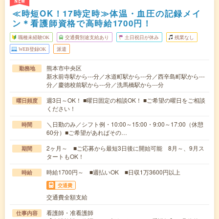
NEW
≪時短OK！17時定時≫体温・血圧の記録メイ
ン＊看護師資格で高時給1700円！
職種未経験OK
交通費別途支給あり
土日祝日が休み
残業なし
WEB登録OK
派遣
熊本市中央区
勤務地
新水前寺駅から---分／水道町駅から---分／西辛島町駅から---
分／慶徳校前駅から---分／洗馬橋駅から---分
週3日～OK！ ■曜日固定の相談OK！ ■ご希望の曜日をご相談
曜日頻度
ください！
＼日勤のみ／シフト例・10:00～15:00・9:00～17:00（休憩
時間
60分）■ご希望があればその…
2ヶ月～ ■ご応募から最短3日後に開始可能 8月～、9月ス
期間
タートもOK！
時給1700円～ ■週払いOK ■日収1万3600円以上
時給
交通費
交通費全額支給
看護師・准看護師
仕事内容