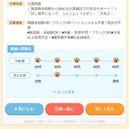
介護関連
仕事内容
／無資格未経験から始める介護施設での生活サポート！＼
「話し相手になって、うんうんとうなずく」「天気が…
職種未経験OK / ブランクOK / パソコンスキル不要 / 英語力不
応募資格
要
■無資格・未経験OK！■年齢・学歴不問！ブランクOK!■10名
以上採用予定！■履歴書不要■社会保険完…
職場の雰囲気
年齢層
20代
30代
40代
50代
60代
男女比率
女性
男性
もっと見る
気になる!
応募へ進む
詳しく見る
派遣会社
日研トータルソーシング株式会社 メディカルケア事業部