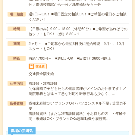
分／慶徳校前駅から---分／洗馬橋駅から---分
週2日～OK！ ■曜日固定の相談OK！ ■ご希望の曜日をご相談
曜日頻度
ください！
【日勤のみ】9:00～18:00（休憩60分）■ご希望があればその
時間
他シフトもOK！（例）8:30～1…
2ヶ月～ ■ご応募から最短3日後に開始可能 9月～、10月
期間
スタートもOK！
時給1700円～ ■週払いOK ■日収1万3600円以上
時給
交通費
交通費全額支給
看護師・准看護師
仕事内容
＼保育園で子どもたちの健康管理がメインのお仕事です！／
病院勤務とは違って急な対応や医療行為も少なく、…
職種未経験OK / ブランクOK / パソコンスキル不要 / 英語力不
応募資格
要
看護師資格（または准看護師資格）をお持ちの方！・年齢不
問・未経験OK・ブランクOK※志望動機や履歴書…
職場の雰囲気