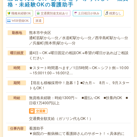
格・未経験OKの看護助手
職種未経験OK
交通費別途支給あり
土日祝日が休み
残業なし
WEB登録OK
派遣
熊本市中央区
勤務地
通町筋駅から---分／水道町駅から---分／西辛島町駅から---分
／呉服町(熊本県)駅から---分
週4日～OK ※曜日固定の相談OK ※希望の曜日があればご相談
曜日頻度
ください
★スタート時間選べます／1日5時間～OK～シフト例～10:00
時間
～15:0011:00～16:0012…
【現在も積極採用中！急募！】■2カ月～ 8月～、9月スター
期間
トもOK！
無資格未経験：時給1300円～ ■週払いOK ■扶養内OK ■
時給
日収1万400円以上
交通費
交通費全額支給（ガソリン代もOK！）
看護助手
仕事内容
▼病院の一般病棟にて看護師さんのサポート！＜具体的に