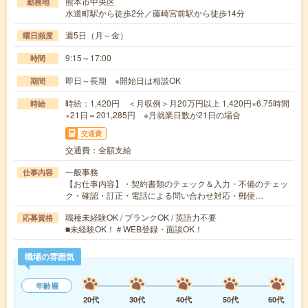
熊本市中央区
勤務地
水道町駅から徒歩2分／藤崎宮前駅から徒歩14分
週5日（月～金）
曜日頻度
9:15～17:00
時間
即日～長期 ※開始日は相談OK
期間
時給：1,420円 ＜月収例＞月20万円以上 1,420円×6.75時間
時給
×21日＝201,285円 ※月就業日数が21日の場合
交通費
交通費：全額支給
一般事務
仕事内容
【お仕事内容】・契約書類のチェック＆入力・不備のチェッ
ク・確認・訂正・電話による問い合わせ対応・郵便…
職種未経験OK / ブランクOK / 英語力不要
応募資格
■未経験OK！＃WEB登録・面談OK！
職場の雰囲気
年齢層
20代
30代
40代
50代
60代