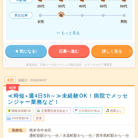
20代
30代
40代
50代
60代
男女比率
女性
男性
もっと見る
気になる!
応募へ進む
詳しく見る
派遣会社
日研トータルソーシング株式会社 メディカルケア事業部
未読
掲載日
2026/08/07
NEW
≪時短×週4日5h～≫未経験OK！病院でメッセ
ンジャー業務など！
職種未経験OK
交通費別途支給あり
土日祝日が休み
残業なし
WEB登録OK
派遣
熊本市中央区
勤務地
通町筋駅から---分／水道町駅から---分／西辛島町駅から---分