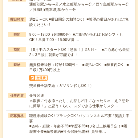
通町筋駅から---分／水道町駅から---分／西辛島町駅から---分
／呉服町(熊本県)駅から---分
週2日～OK ■曜日固定の相談OK！ ■希望の曜日があればご相
曜日頻度
談ください！
9:00～18:00（休憩60分）■ご希望があれば下記シフトも
時間
OK！早番 7:00～16:00遅番 …
【8月中のスタートOK！急募！】2カ月～ ■ご応募から最短
期間
2～3日後に就業が可能です！
無資格未経験：時給1300円～ ■週払いOK ■扶養内OK ■
時給
日収1万400円以上
交通費
交通費全額支給（ガソリン代もOK！）
介護関連
仕事内容
≪散歩に付き添ったり、お話し相手になったり≫「え？意外
に簡単！」と思うくらい、スグできる仕事からスタ…
職種未経験OK / ブランクOK / パソコンスキル不要 / 英語力不
応募資格
要
■資格・経験・年齢不問■学歴不問■10名以上採用予定！■履
歴書不要■面談確約■社会保険完備■社員登用…