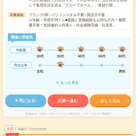
して集団生活を送る「グループホーム」。食材の買…
ブランクOK / パソコンスキル不要 / 英語力不要
応募資格
≪年齢・学歴不問！≫■資格と実務経験をお持ちの方＊履歴
書不要＊面談確約≪待遇≫・社会保険完備・社員登…
職場の雰囲気
年齢層
20代
30代
40代
50代
60代
男女比率
女性
男性
もっと見る
気になる!
応募へ進む
詳しく見る
派遣会社
日研トータルソーシング株式会社 メディカルケア事業部
未読
掲載日
2026/08/08