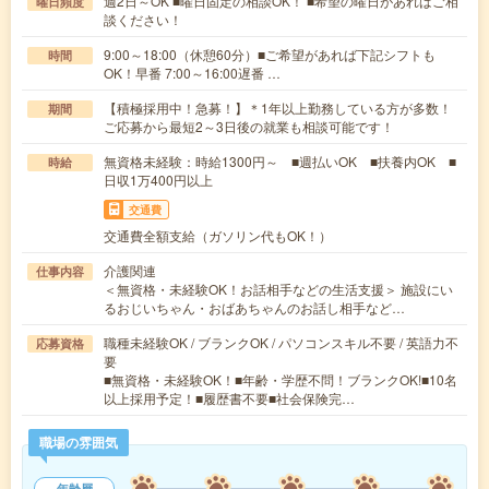
週2日～OK ■曜日固定の相談OK！ ■希望の曜日があればご相
曜日頻度
談ください！
9:00～18:00（休憩60分）■ご希望があれば下記シフトも
時間
OK！早番 7:00～16:00遅番 …
【積極採用中！急募！】＊1年以上勤務している方が多数！
期間
ご応募から最短2～3日後の就業も相談可能です！
無資格未経験：時給1300円～ ■週払いOK ■扶養内OK ■
時給
日収1万400円以上
交通費
交通費全額支給（ガソリン代もOK！）
介護関連
仕事内容
＜無資格・未経験OK！お話相手などの生活支援＞ 施設にい
るおじいちゃん・おばあちゃんのお話し相手など…
職種未経験OK / ブランクOK / パソコンスキル不要 / 英語力不
応募資格
要
■無資格・未経験OK！■年齢・学歴不問！ブランクOK!■10名
以上採用予定！■履歴書不要■社会保険完…
職場の雰囲気
年齢層