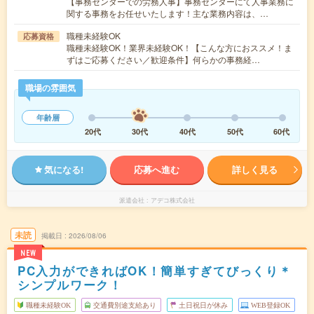
【事務センターでの労務人事】事務センターにて人事業務に
関する事務をお任せいたします！主な業務内容は、…
職種未経験OK
応募資格
職種未経験OK！業界未経験OK！【こんな方におススメ！ま
ずはご応募ください／歓迎条件】何らかの事務経…
職場の雰囲気
年齢層
20代
30代
40代
50代
60代
気になる!
応募へ進む
詳しく見る
派遣会社
アデコ株式会社
未読
掲載日
2026/08/06
NEW
PC入力ができればOK！簡単すぎてびっくり＊
シンプルワーク！
職種未経験OK
交通費別途支給あり
土日祝日が休み
WEB登録OK