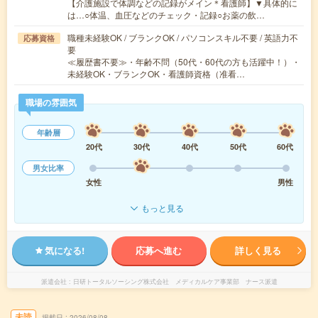
【介護施設で体調などの記録がメイン＊看護師】▼具体的に
は…○体温、血圧などのチェック・記録○お薬の飲…
職種未経験OK / ブランクOK / パソコンスキル不要 / 英語力不
応募資格
要
≪履歴書不要≫・年齢不問（50代・60代の方も活躍中！）・
未経験OK・ブランクOK・看護師資格（准看…
職場の雰囲気
年齢層
20代
30代
40代
50代
60代
男女比率
女性
男性
もっと見る
気になる!
応募へ進む
詳しく見る
派遣会社
日研トータルソーシング株式会社 メディカルケア事業部 ナース派遣
未読
掲載日
2026/08/08