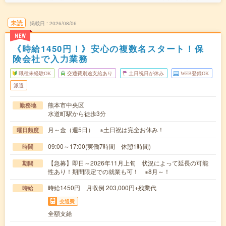
未読
掲載日
2026/08/06
NEW
《時給1450円！》安心の複数名スタート！保
険会社で入力業務
職種未経験OK
交通費別途支給あり
土日祝日が休み
WEB登録OK
派遣
熊本市中央区
勤務地
水道町駅から徒歩3分
月～金（週5日） ※土日祝は完全お休み！
曜日頻度
09:00～17:00(実働7時間 休憩1時間)
時間
【急募】即日～2026年11月上旬 状況によって延長の可能
期間
性あり！期間限定での就業も可！ ※8月～！
時給1450円 月収例 203,000円+残業代
時給
交通費
全額支給