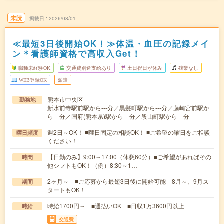
未読
掲載日
2026/08/01
≪最短3日後開始OK！≫体温・血圧の記録メイ
ン＊看護師資格で高収入Get！
職種未経験OK
交通費別途支給あり
土日祝日が休み
残業なし
WEB登録OK
派遣
熊本市中央区
勤務地
新水前寺駅前駅から---分／黒髪町駅から---分／藤崎宮前駅か
ら---分／国府(熊本県)駅から---分／段山町駅から---分
週2日～OK！ ■曜日固定の相談OK！ ■ご希望の曜日をご相談
曜日頻度
ください！
【日勤のみ】9:00～17:00（休憩60分）■ご希望があればその
時間
他シフトもOK！（例）8:30～1…
2ヶ月～ ■ご応募から最短3日後に開始可能 8月～、9月ス
期間
タートもOK！
時給1700円～ ■週払いOK ■日収1万3600円以上
時給
交通費