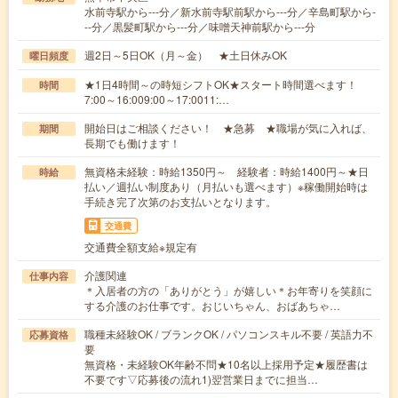
水前寺駅から---分／新水前寺駅前駅から---分／辛島町駅から-
--分／黒髪町駅から---分／味噌天神前駅から---分
週2日～5日OK（月～金） ★土日休みOK
曜日頻度
★1日4時間～の時短シフトOK★スタート時間選べます！
時間
7:00～16:009:00～17:0011:…
開始日はご相談ください！ ★急募 ★職場が気に入れば、
期間
長期でも働けます！
無資格未経験：時給1350円～ 経験者：時給1400円～★日
時給
払い／週払い制度あり（月払いも選べます）※稼働開始時は
手続き完了次第のお支払いとなります。
交通費
交通費全額支給※規定有
介護関連
仕事内容
＊入居者の方の「ありがとう」が嬉しい＊お年寄りを笑顔に
する介護のお仕事です。おじいちゃん、おばあちゃ…
職種未経験OK / ブランクOK / パソコンスキル不要 / 英語力不
応募資格
要
無資格・未経験OK年齢不問★10名以上採用予定★履歴書は
不要です▽応募後の流れ1)翌営業日までに担当…