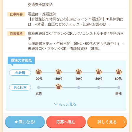
交通費全額支給
看護師・准看護師
仕事内容
【介護施設で体調などの記録がメイン＊看護師】▼具体的に
は…○体温、血圧などのチェック・記録○お薬の飲…
職種未経験OK / ブランクOK / パソコンスキル不要 / 英語力不
応募資格
要
≪履歴書不要≫・年齢不問（50代・60代の方も活躍中！）・
未経験OK・ブランクOK・看護師資格（准看…
職場の雰囲気
年齢層
20代
30代
40代
50代
60代
男女比率
女性
男性
もっと見る
気になる!
応募へ進む
詳しく見る