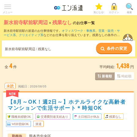
メニュー
気になる!
ログイン
検索
新水前寺駅前駅周辺
×
残業なし
のお仕事一覧
新水前寺駅前駅の派遣のお仕事情報です。
オフィスワーク・事務系
、
営業・販売・サ
ービス系
、
クリエイティブ系
などのお仕事を取り揃えています。残業なしの条件の他
に、
交通費別途支給あり
、
職種未経験OK
、
友だちと一緒の応募OK
などのこだわり条
件も取り揃えています。
条件の変更
新水前寺駅前駅周辺 / 残業なし
4
1,438
全
件
平均時給:
円
時給順
新着順
未読
掲載日
2026/08/05
NEW
【8月～OK！週2日～】ホテルライクな高齢者
マンションで生活サポート＊時短OK
職種未経験OK
交通費別途支給あり
土日祝日が休み
残業なし
WEB登録OK
派遣
熊本市中央区
勤務地