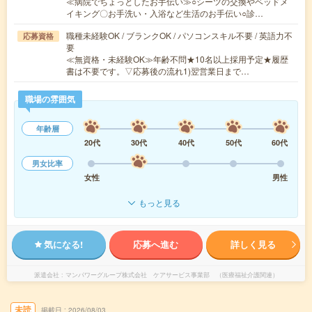
≪病院でちょっとしたお手伝い≫○シーツの交換やベッドメ
イキング〇お手洗い・入浴など生活のお手伝い○診…
職種未経験OK / ブランクOK / パソコンスキル不要 / 英語力不
応募資格
要
≪無資格・未経験OK≫年齢不問★10名以上採用予定★履歴
書は不要です。▽応募後の流れ1)翌営業日まで…
職場の雰囲気
年齢層
20代
30代
40代
50代
60代
男女比率
女性
男性
もっと見る
気になる!
応募へ進む
詳しく見る
派遣会社
マンパワーグループ株式会社 ケアサービス事業部 （医療福祉介護関連）
未読
掲載日
2026/08/03