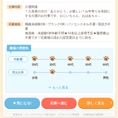
介護関連
仕事内容
＊入居者の方の「ありがとう」が嬉しい＊お年寄りを笑顔に
する介護のお仕事です。おじいちゃん、おばあちゃ…
職種未経験OK / ブランクOK / パソコンスキル不要 / 英語力不
応募資格
要
無資格・未経験OK年齢不問★10名以上採用予定★履歴書は
不要です▽応募後の流れ1)翌営業日までに担当…
職場の雰囲気
年齢層
20代
30代
40代
50代
60代
男女比率
女性
男性
もっと見る
気になる!
応募へ進む
詳しく見る
派遣会社
マンパワーグループ株式会社 ケアサービス事業部 （医療福祉介護関連）