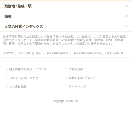
勤務地 / 路線・駅
職種
人気の検索インデックス
新水前寺駅前駅周辺の残業なしの派遣情報の検索結果。エン派遣は、エンが運営する人材派遣
会社のポータルサイト。新水前寺駅前駅周辺の派遣/求人情報を職種、勤務地、時給、勤務時
間、長期・短期などの希望条件から、あなたにピッタリの派遣のお仕事を探せます。
派遣TOP
九州・沖縄
熊本
新水前寺駅前駅周辺
新水前寺駅前駅周辺 残業なしの派遣の仕事一覧
個人情報の取り扱いについて
ご利用規約
ヘルプ・お問い合わせ
掲載のお問い合わせ
エン会社概要
サイトマップ
Copyright © en Inc.