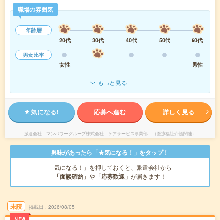
職場の雰囲気
年齢層
20代
30代
40代
50代
60代
男女比率
女性
男性
もっと見る
気になる!
応募へ進む
詳しく見る
派遣会社
マンパワーグループ株式会社 ケアサービス事業部 （医療福祉介護関連）
興味があったら「★気になる！」をタップ！
「気になる！」を押しておくと、派遣会社から
「面談確約」
や
「応募歓迎」
が届きます！
未読
掲載日
2026/08/05
NEW