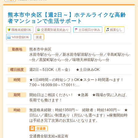
熊本市中央区【週2日～】ホテルライクな高齢
者マンションで生活サポート
職種未経験OK
交通費別途支給あり
土日祝日が休み
残業なし
WEB登録OK
派遣
熊本市中央区
勤務地
水前寺駅から---分／新水前寺駅前駅から---分／辛島町駅から-
--分／黒髪町駅から---分／味噌天神前駅から---分
週2日～5日OK（月～金） ★土日休みOK
曜日頻度
★1日4時間～の時短シフトOK★スタート時間選べます！
時間
7:00～16:009:00～17:0011:…
開始日はご相談ください！ ★急募 ★職場が気に入れば、
期間
長期でも働けます！
無資格未経験：時給1350円～ 経験者：時給1400円～ ★
時給
日払い／週払い制度あり（月払いも選べます）※稼働開始時
は手続き完了次第のお支払いとなります。
交通費
交通費全額支給※規定有