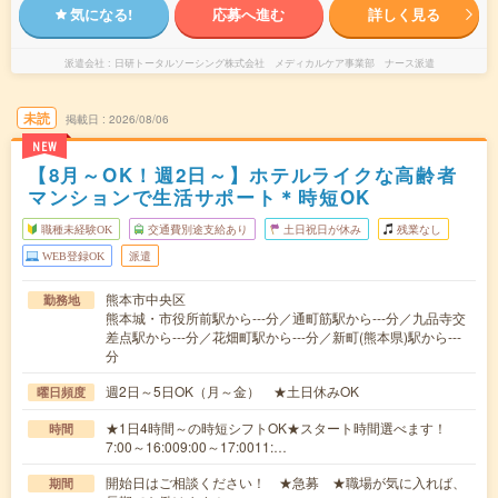
気になる!
応募へ進む
詳しく見る
派遣会社
日研トータルソーシング株式会社 メディカルケア事業部 ナース派遣
未読
掲載日
2026/08/06
NEW
【8月～OK！週2日～】ホテルライクな高齢者
マンションで生活サポート＊時短OK
職種未経験OK
交通費別途支給あり
土日祝日が休み
残業なし
WEB登録OK
派遣
熊本市中央区
勤務地
熊本城・市役所前駅から---分／通町筋駅から---分／九品寺交
差点駅から---分／花畑町駅から---分／新町(熊本県)駅から---
分
週2日～5日OK（月～金） ★土日休みOK
曜日頻度
★1日4時間～の時短シフトOK★スタート時間選べます！
時間
7:00～16:009:00～17:0011:…
開始日はご相談ください！ ★急募 ★職場が気に入れば、
期間