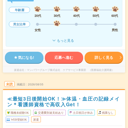
年齢層
20代
30代
40代
50代
60代
男女比率
女性
男性
もっと見る
気になる!
応募へ進む
詳しく見る
派遣会社
マンパワーグループ株式会社 ケアサービス事業部 （医療福祉介護関連）
未読
掲載日
2026/08/05
≪最短3日後開始OK！≫体温・血圧の記録メイ
ン＊看護師資格で高収入Get！
職種未経験OK
交通費別途支給あり
土日祝日が休み
残業なし
WEB登録OK
派遣