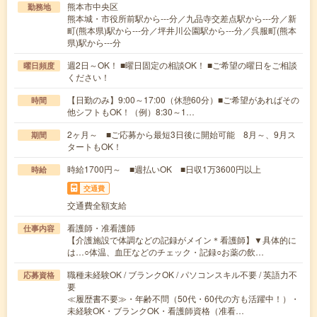
熊本市中央区
勤務地
熊本城・市役所前駅から---分／九品寺交差点駅から---分／新
町(熊本県)駅から---分／坪井川公園駅から---分／呉服町(熊本
県)駅から---分
週2日～OK！ ■曜日固定の相談OK！ ■ご希望の曜日をご相談
曜日頻度
ください！
【日勤のみ】9:00～17:00（休憩60分）■ご希望があればその
時間
他シフトもOK！（例）8:30～1…
2ヶ月～ ■ご応募から最短3日後に開始可能 8月～、9月ス
期間
タートもOK！
時給1700円～ ■週払いOK ■日収1万3600円以上
時給
交通費
交通費全額支給
看護師・准看護師
仕事内容
【介護施設で体調などの記録がメイン＊看護師】▼具体的に
は…○体温、血圧などのチェック・記録○お薬の飲…
職種未経験OK / ブランクOK / パソコンスキル不要 / 英語力不
応募資格
要
≪履歴書不要≫・年齢不問（50代・60代の方も活躍中！）・
未経験OK・ブランクOK・看護師資格（准看…