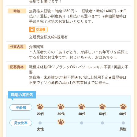
長期でも働けます！
無資格未経験：時給1350円～ 経験者：時給1400円～★日
時給
払い／週払い制度あり（月払いも選べます）※稼働開始時は
手続き完了次第のお支払いとなります。
交通費
交通費全額支給※規定有
介護関連
仕事内容
＊入居者の方の「ありがとう」が嬉しい＊お年寄りを笑顔に
する介護のお仕事です。おじいちゃん、おばあちゃ…
職種未経験OK / ブランクOK / パソコンスキル不要 / 英語力不
応募資格
要
無資格・未経験OK年齢不問★10名以上採用予定★履歴書は
不要です▽応募後の流れ1)翌営業日までに担当…
職場の雰囲気
年齢層
20代
30代
40代
50代
60代
男女比率
女性
男性