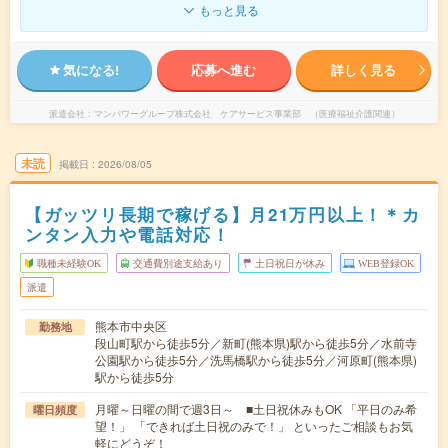
もっと見る
気になる!
応募へ進む
詳しく見る
派遣会社
マンパワーグループ株式会社 ケアサービス事業部 （医療福祉介護関連）
未読
掲載日
2026/08/05
【ガッツリ長期で稼げる】月21万円以上！＊カ
ンタン入力や電話対応！
職種未経験OK
交通費別途支給あり
土日祝日が休み
WEB登録OK
派遣
熊本市中央区
勤務地
段山町駅から徒歩5分／新町(熊本県)駅から徒歩5分／水前寺
公園駅から徒歩5分／洗馬橋駅から徒歩5分／河原町(熊本県)
駅から徒歩5分
月曜～日曜の間で週3日～ ■土日祝休みもOK 「平日のみ希
曜日頻度
望！」 「できれば土日祝のみで！」 といったご相談もお気
軽にどうぞ！