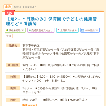
未読
掲載日
2026/08/07
NEW
【週2～＊日勤のみ】保育園で子どもの健康管
理など＊看護師
職種未経験OK
交通費別途支給あり
土日祝日が休み
WEB登録OK
派遣
熊本市中央区
勤務地
熊本城・市役所前駅から---分／九品寺交差点駅から---分／新
町(熊本県)駅から---分／坪井川公園駅から---分／呉服町(熊本
県)駅から---分
週2日～OK！ ■曜日固定の相談OK！ ■ご希望の曜日をご相談
曜日頻度
ください！
【日勤のみ】9:00～18:00（休憩60分）■ご希望があればその
時間
他シフトもOK！（例）8:30～1…
2ヶ月～ ■ご応募から最短3日後に開始可能 9月～、10月
期間
スタートもOK！
時給1700円～ ■週払いOK ■日収1万3600円以上
時給