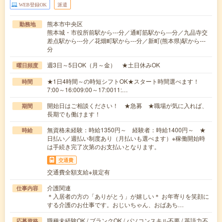
WEB登録OK
派遣
熊本市中央区
勤務地
熊本城・市役所前駅から---分／通町筋駅から---分／九品寺交
差点駅から---分／花畑町駅から---分／新町(熊本県)駅から---
分
週3日～5日OK（月～金） ★土日休みOK
曜日頻度
★1日4時間～の時短シフトOK★スタート時間選べます！
時間
7:00～16:009:00～17:0011:…
開始日はご相談ください！ ★急募 ★職場が気に入れば、
期間
長期でも働けます！
無資格未経験：時給1350円～ 経験者：時給1400円～ ★
時給
日払い／週払い制度あり（月払いも選べます）※稼働開始時
は手続き完了次第のお支払いとなります。
交通費
交通費全額支給※規定有
介護関連
仕事内容
＊入居者の方の「ありがとう」が嬉しい＊ お年寄りを笑顔に
する介護のお仕事です。おじいちゃん、おばあち…
職種未経験OK / ブランクOK / パソコンスキル不要 / 英語力不
応募資格