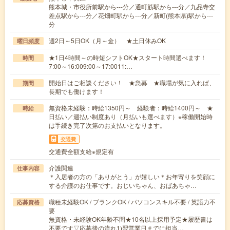
熊本城・市役所前駅から---分／通町筋駅から---分／九品寺交
差点駅から---分／花畑町駅から---分／新町(熊本県)駅から---
分
週2日～5日OK（月～金） ★土日休みOK
曜日頻度
★1日4時間～の時短シフトOK★スタート時間選べます！
時間
7:00～16:009:00～17:0011:…
開始日はご相談ください！ ★急募 ★職場が気に入れば、
期間
長期でも働けます！
無資格未経験：時給1350円～ 経験者：時給1400円～ ★
時給
日払い／週払い制度あり（月払いも選べます）※稼働開始時
は手続き完了次第のお支払いとなります。
交通費
交通費全額支給※規定有
介護関連
仕事内容
＊入居者の方の「ありがとう」が嬉しい＊お年寄りを笑顔に
する介護のお仕事です。おじいちゃん、おばあちゃ…
職種未経験OK / ブランクOK / パソコンスキル不要 / 英語力不
応募資格
要
無資格・未経験OK年齢不問★10名以上採用予定★履歴書は
不要です▽応募後の流れ1)翌営業日までに担当…