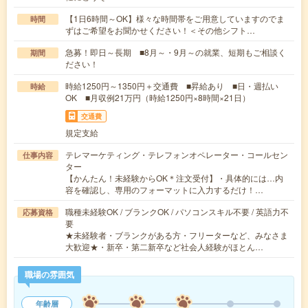
【1日6時間～OK】様々な時間帯をご用意していますのでま
時間
ずはご希望をお聞かせください！＜その他シフト…
急募！即日～長期 ■8月～・9月～の就業、短期もご相談く
期間
ださい！
時給1250円～1350円＋交通費 ■昇給あり ■日・週払い
時給
OK ■月収例21万円（時給1250円×8時間×21日）
交通費
規定支給
テレマーケティング・テレフォンオペレーター・コールセン
仕事内容
ター
【かんたん！未経験からOK＊注文受付】・具体的には…内
容を確認し、専用のフォーマットに入力するだけ！…
職種未経験OK / ブランクOK / パソコンスキル不要 / 英語力不
応募資格
要
★未経験者・ブランクがある方・フリーターなど、みなさま
大歓迎★・新卒・第二新卒など社会人経験がほとん…
職場の雰囲気
年齢層