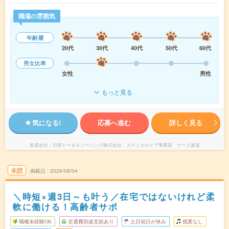
職場の雰囲気
年齢層
20代
30代
40代
50代
60代
男女比率
女性
男性
もっと見る
気になる!
応募へ進む
詳しく見る
派遣会社
日研トータルソーシング株式会社 メディカルケア事業部 ナース派遣
未読
掲載日
2026/08/04
＼時短×週3日～も叶う／在宅ではないけれど柔
軟に働ける！高齢者サポ
職種未経験OK
交通費別途支給あり
土日祝日が休み
残業なし