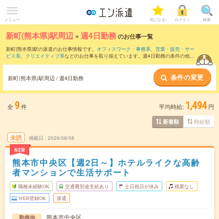
メニュー
気になる!
ログイン
検索
新町(熊本県)駅周辺
×
週4日勤務
のお仕事一覧
新町(熊本県)駅の派遣のお仕事情報です。
オフィスワーク・事務系
、
営業・販売・サー
ビス系
、
クリエイティブ系
などのお仕事を取り揃えています。週4日勤務の条件の他
に、
交通費別途支給あり
、
職種未経験OK
、
友だちと一緒の応募OK
などのこだわり条
件も取り揃えています。
条件の変更
新町(熊本県)駅周辺 / 週4日勤務
9
1,494
全
件
平均時給:
円
時給順
新着順
未読
掲載日
2026/08/08
NEW
熊本市中央区【週2日～】ホテルライクな高齢
者マンションで生活サポート
職種未経験OK
交通費別途支給あり
土日祝日が休み
残業なし
WEB登録OK
派遣
熊本市中央区
勤務地