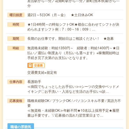
差点駅から---分／花畑町駅から---分／新町(熊本県)駅から---
分
週2日～5日OK（月～金） ★土日休みOK
曜日頻度
★1日4時間～の時短シフトOK★都合に合わせてシフトが決
時間
められますシフト例：7：00～16：009：…
長期のお仕事です。開始日はご相談ください！ ★急募
期間
無資格未経験：時給1350円～ 経験者：時給1400円～★日
時給
払い／週払い制度あり（月払いも選べます）※稼働開始時は
手続き完了次第のお支払いとなります。
交通費
交通費支給※規定有
看護助手
仕事内容
≪病院でちょっとしたお手伝い≫○シーツの交換やベッドメ
イキング〇お手洗い・入浴など生活のお手伝い○診…
職種未経験OK / ブランクOK / パソコンスキル不要 / 英語力不
応募資格
要
≪無資格・未経験OK≫年齢不問★10名以上採用予定★履歴
書は不要です。▽応募後の流れ1)翌営業日まで…
職場の雰囲気