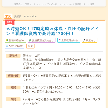
派遣会社
日研トータルソーシング株式会社 メディカルケア事業部 ナース派遣
未読
掲載日
2026/08/06
NEW
≪時短OK！17時定時≫体温・血圧の記録メイ
ン＊看護師資格で高時給1700円！
職種未経験OK
交通費別途支給あり
土日祝日が休み
残業なし
WEB登録OK
派遣
熊本市中央区
勤務地
熊本城・市役所前駅から---分／九品寺交差点駅から---分／新
町(熊本県)駅から---分／坪井川公園駅から---分／呉服町(熊本
県)駅から---分
週3日～OK！ ■曜日固定の相談OK！ ■ご希望の曜日をご相談
曜日頻度
ください！
＼日勤のみ／シフト例・10:00～15:00・9:00～17:00（休憩
時間
60分）■ご希望があればその…
2ヶ月～ ■ご応募から最短3日後に開始可能 8月～、9月ス
期間
タートもOK！