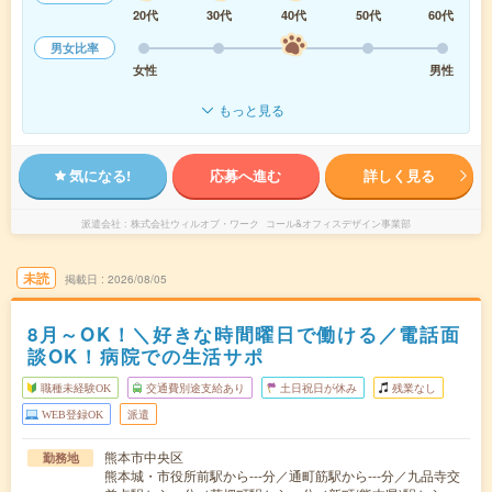
20代
30代
40代
50代
60代
男女比率
女性
男性
もっと見る
気になる!
応募へ進む
詳しく見る
派遣会社
株式会社ウィルオブ・ワーク コール&オフィスデザイン事業部
未読
掲載日
2026/08/05
8月～OK！＼好きな時間曜日で働ける／電話面
談OK！病院での生活サポ
職種未経験OK
交通費別途支給あり
土日祝日が休み
残業なし
WEB登録OK
派遣
熊本市中央区
勤務地
熊本城・市役所前駅から---分／通町筋駅から---分／九品寺交