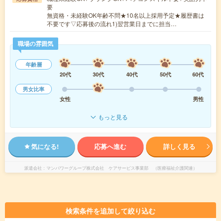
要
無資格・未経験OK年齢不問★10名以上採用予定★履歴書は
不要です▽応募後の流れ1)翌営業日までに担当…
職場の雰囲気
年齢層
20代
30代
40代
50代
60代
男女比率
女性
男性
もっと見る
気になる!
応募へ進む
詳しく見る
派遣会社
マンパワーグループ株式会社 ケアサービス事業部 （医療福祉介護関連）
検索条件を追加して絞り込む