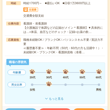
時給1700円～ ■週払いOK ■日収1万3600円以上
時給
交通費
交通費全額支給
看護師・准看護師
仕事内容
【介護施設で体調などの記録がメイン＊看護師】▼具体的に
は…○体温、血圧などのチェック・記録○お薬の飲…
職種未経験OK / ブランクOK / パソコンスキル不要 / 英語力不
応募資格
要
≪履歴書不要≫・年齢不問（50代・60代の方も活躍中！）・
未経験OK・ブランクOK・看護師資格（准看…
職場の雰囲気
年齢層
20代
30代
40代
50代
60代
男女比率
女性
男性
もっと見る