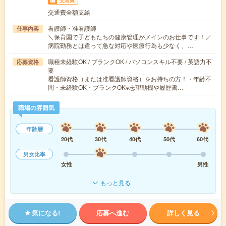
交通費
交通費全額支給
看護師・准看護師
仕事内容
＼保育園で子どもたちの健康管理がメインのお仕事です！／
病院勤務とは違って急な対応や医療行為も少なく、…
職種未経験OK / ブランクOK / パソコンスキル不要 / 英語力不
応募資格
要
看護師資格（または准看護師資格）をお持ちの方！・年齢不
問・未経験OK・ブランクOK※志望動機や履歴書…
職場の雰囲気
年齢層
20代
30代
40代
50代
60代
男女比率
女性
男性
もっと見る
気になる!
応募へ進む
詳しく見る