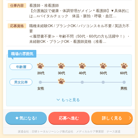
看護師・准看護師
仕事内容
【介護施設で健康・体調管理がメイン＊看護師】▼具体的に
は…○バイタルチェック 体温・脈拍・呼吸・血圧…
職種未経験OK / ブランクOK / パソコンスキル不要 / 英語力不
応募資格
要
≪履歴書不要≫・年齢不問（50代・60代の方も活躍中！）・
未経験OK・ブランクOK・看護師資格（准看…
職場の雰囲気
年齢層
20代
30代
40代
50代
60代
男女比率
女性
男性
もっと見る
気になる!
応募へ進む
詳しく見る
派遣会社
日研トータルソーシング株式会社 メディカルケア事業部 ナース派遣