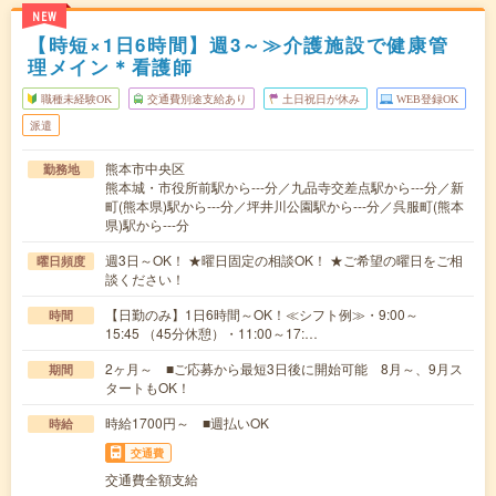
NEW
【時短×1日6時間】週3～≫介護施設で健康管
理メイン＊看護師
職種未経験OK
交通費別途支給あり
土日祝日が休み
WEB登録OK
派遣
熊本市中央区
勤務地
熊本城・市役所前駅から---分／九品寺交差点駅から---分／新
町(熊本県)駅から---分／坪井川公園駅から---分／呉服町(熊本
県)駅から---分
週3日～OK！ ★曜日固定の相談OK！ ★ご希望の曜日をご相
曜日頻度
談ください！
【日勤のみ】1日6時間～OK！≪シフト例≫・9:00～
時間
15:45 （45分休憩）・11:00～17:…
2ヶ月～ ■ご応募から最短3日後に開始可能 8月～、9月ス
期間
タートもOK！
時給1700円～ ■週払いOK
時給
交通費
交通費全額支給